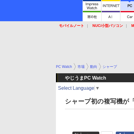
モバイルノート
NUC/小型パソコン
M
SSD
キーボード
マウス
PC Watch
市場
動向
シャープ
やじうまPC Watch
Select Language
▼
シャープ初の複写機が