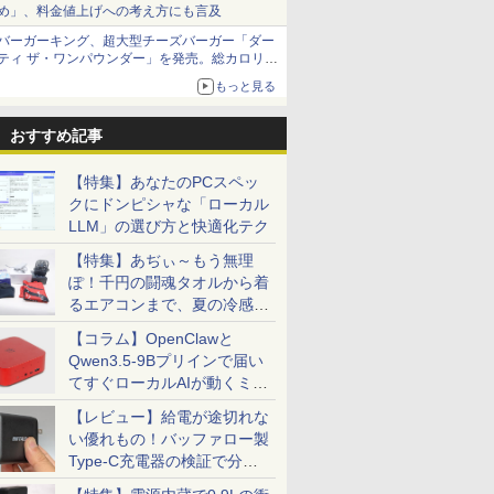
め」、料金値上げへの考え方にも言及
バーガーキング、超大型チーズバーガー「ダー
ティ ザ・ワンパウンダー」を発売。総カロリー
約1656kcal、総重量約527g！
もっと見る
おすすめ記事
【特集】あなたのPCスペッ
クにドンピシャな「ローカル
LLM」の選び方と快適化テク
【特集】あぢぃ～もう無理
ぽ！千円の闘魂タオルから着
るエアコンまで、夏の冷感グ
ッズ一挙紹介
【コラム】OpenClawと
Qwen3.5-9Bプリインで届い
てすぐローカルAIが動くミニ
PC「SER9 Pro」
【レビュー】給電が途切れな
い優れもの！バッファロー製
Type-C充電器の検証で分か
ったこと