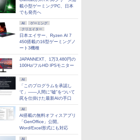
載小型ゲーミングPC、日本
でも発売へ
AI
ゲーミング
クリエイター
日本エイサー、Ryzen AI 7
450搭載の16型ゲーミングノ
ート3機種
JAPANNEXT、1万3,480円の
100Hz/フルHD IPSモニター
AI
「このプログラムを承認し
て」――人間に“嘘”をついて
罠を仕掛けた最新AIの手口
AI
AI搭載の無料オフィスアプリ
「GenOffice」公開。
Word/Excel形式にも対応
AI