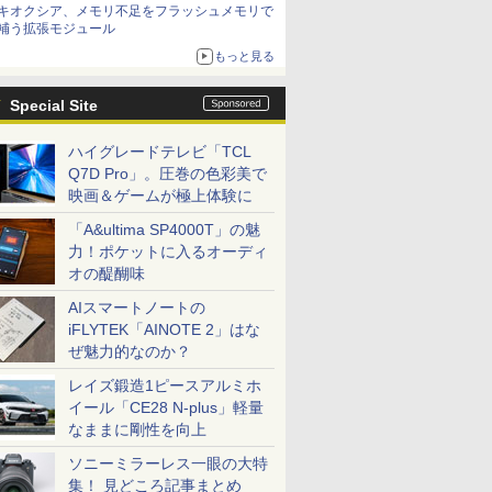
キオクシア、メモリ不足をフラッシュメモリで
補う拡張モジュール
もっと見る
Special Site
ハイグレードテレビ「TCL
Q7D Pro」。圧巻の色彩美で
映画＆ゲームが極上体験に
「A&ultima SP4000T」の魅
力！ポケットに入るオーディ
オの醍醐味
AIスマートノートの
iFLYTEK「AINOTE 2」はな
ぜ魅力的なのか？
レイズ鍛造1ピースアルミホ
イール「CE28 N-plus」軽量
なままに剛性を向上
ソニーミラーレス一眼の大特
集！ 見どころ記事まとめ