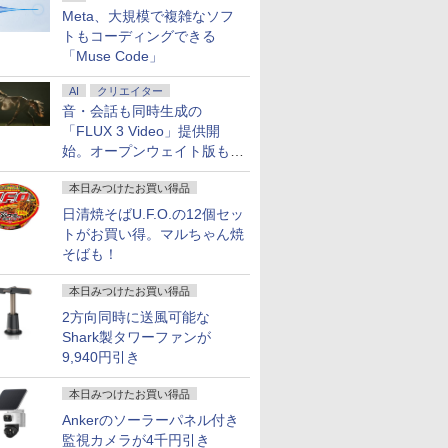
Meta、大規模で複雑なソフ
トもコーディングできる
「Muse Code」
AI
クリエイター
音・会話も同時生成の
「FLUX 3 Video」提供開
始。オープンウェイト版も計
画
本日みつけたお買い得品
日清焼そばU.F.O.の12個セッ
トがお買い得。マルちゃん焼
そばも！
本日みつけたお買い得品
2方向同時に送風可能な
Shark製タワーファンが
9,940円引き
本日みつけたお買い得品
Ankerのソーラーパネル付き
監視カメラが4千円引き