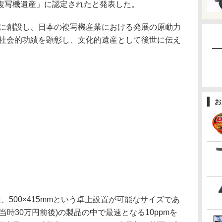
複写機遺産」に認定されたと発表した。
年に創設し、日本の複写機産業における発展の原動力
/社会的功績を顕彰し、文化的遺産として後世に伝え
お
は、500×415mmという卓上設置が可能なサイズであ
時30万円前後)の製品の中で最速となる10ppmを