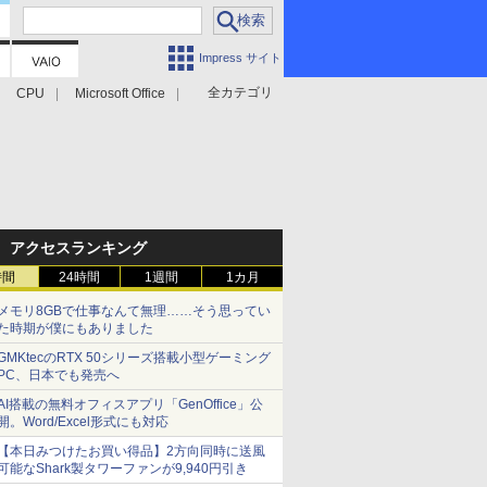
Impress サイト
全カテゴリ
CPU
Microsoft Office
アクセスランキング
時間
24時間
1週間
1カ月
メモリ8GBで仕事なんて無理……そう思ってい
た時期が僕にもありました
GMKtecのRTX 50シリーズ搭載小型ゲーミング
PC、日本でも発売へ
AI搭載の無料オフィスアプリ「GenOffice」公
開。Word/Excel形式にも対応
【本日みつけたお買い得品】2方向同時に送風
可能なShark製タワーファンが9,940円引き