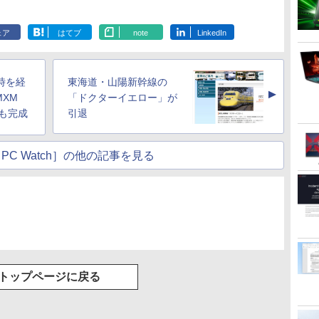
ェア
はてブ
note
LinkedIn
時を経
東海道・山陽新幹線の
▲
MXM
「ドクターイエロー」が
も完成
引退
PC Watch］の他の記事を見る
トップページに戻る