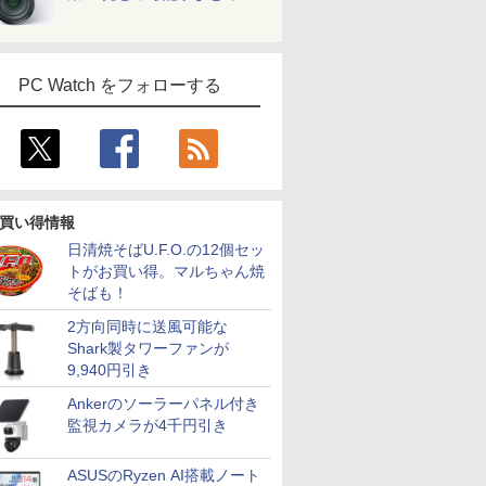
PC Watch をフォローする
買い得情報
日清焼そばU.F.O.の12個セッ
トがお買い得。マルちゃん焼
そばも！
2方向同時に送風可能な
Shark製タワーファンが
9,940円引き
Ankerのソーラーパネル付き
監視カメラが4千円引き
ASUSのRyzen AI搭載ノート