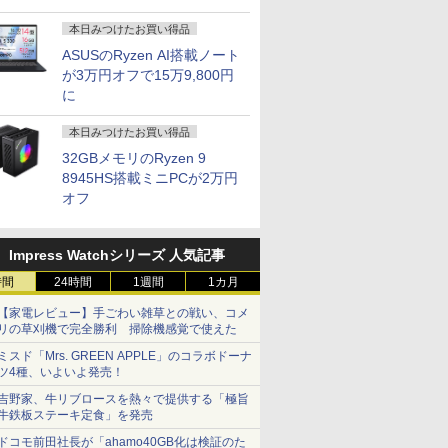
本日みつけたお買い得品
ASUSのRyzen AI搭載ノート
が3万円オフで15万9,800円
に
本日みつけたお買い得品
32GBメモリのRyzen 9
8945HS搭載ミニPCが2万円
オフ
Impress Watchシリーズ 人気記事
時間
24時間
1週間
1カ月
【家電レビュー】手ごわい雑草との戦い、コメ
リの草刈機で完全勝利 掃除機感覚で使えた
ミスド「Mrs. GREEN APPLE」のコラボドーナ
ツ4種、いよいよ発売！
吉野家、牛リブロースを熱々で提供する「極旨
牛鉄板ステーキ定食」を発売
ドコモ前田社長が「ahamo40GB化は検証のた