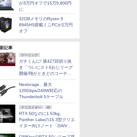
が3万円オフで15万9,800円
に
32GBメモリのRyzen 9
8945HS搭載ミニPCが2万円
オフ
新記事
ゲーミング
ガチくんに! 第427回切り抜
き「ついにスト6おじリーグ
開催/翔がときどのコーチ就
任など」
Nextorage、最大
120Gbps/240W対応の
Thunderbolt 5ケーブル
クリエイター
AI
RTX 50なのに1.53kg、
Panther Lakeの15.3型クリエ
イター向けノート「DAIV
Z5」
GMKtecのRTX 50シリーズ搭