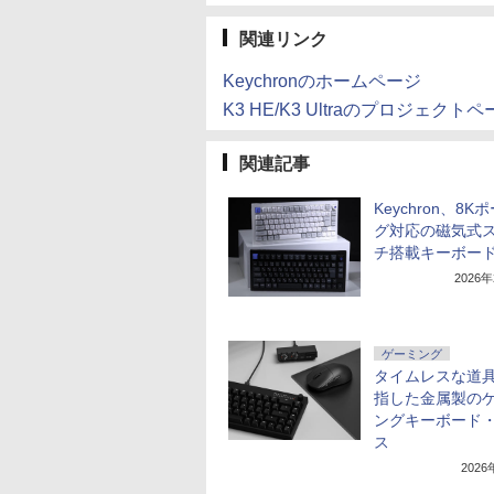
関連リンク
Keychronのホームページ
K3 HE/K3 Ultraのプロジェクト
関連記事
Keychron、8K
グ対応の磁気式
チ搭載キーボー
2026
ゲーミング
タイムレスな道
指した金属製の
ングキーボード
ス
202