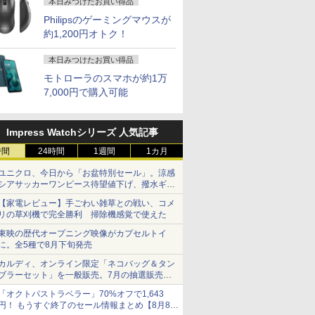
本日みつけたお買い得品
Philipsのゲーミングマウスが
約1,200円オトク！
本日みつけたお買い得品
モトローラのスマホが約1万
7,000円で購入可能
Impress Watchシリーズ 人気記事
時間
24時間
1週間
1カ月
ユニクロ、今日から「お盆特別セール」。涼感
シアサッカーワンピース待望値下げ、撥水ギア
ショーツは1990円に
【家電レビュー】手ごわい雑草との戦い、コメ
リの草刈機で完全勝利 掃除機感覚で使えた
東映の歴代オープニング映像がカプセルトイ
に。全5種で8月下旬発売
カルディ、オンライン限定「ネコバッグ＆タン
ブラーセット」を一般販売。7月の抽選販売の
当選無効分
「オクトパストラベラー」70%オフで1,643
円！ もうすぐ終了のセール情報まとめ【8月8日