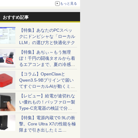
更新】
もっと見る
ニンテンドーeショップでは「大神 絶景版」が
67%オフで990円
おすすめ記事
【特集】あなたのPCスペッ
クにドンピシャな「ローカル
LLM」の選び方と快適化テク
【特集】あぢぃ～もう無理
ぽ！千円の闘魂タオルから着
るエアコンまで、夏の冷感グ
ッズ一挙紹介
【コラム】OpenClawと
Qwen3.5-9Bプリインで届い
てすぐローカルAIが動くミニ
PC「SER9 Pro」
【レビュー】給電が途切れな
い優れもの！バッファロー製
Type-C充電器の検証で分か
ったこと
【特集】電源内蔵で0.9Lの衝
撃。Core Ultra X7の性能を極
限まで引き出したミニ
PC「GPD BOX」