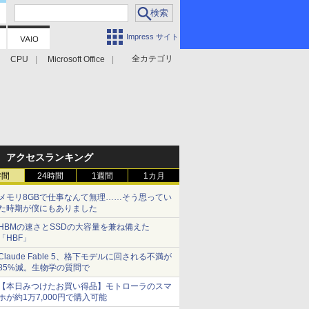
Impress サイト
全カテゴリ
CPU
Microsoft Office
アクセスランキング
時間
24時間
1週間
1カ月
メモリ8GBで仕事なんて無理……そう思ってい
た時期が僕にもありました
HBMの速さとSSDの大容量を兼ね備えた
「HBF」
Claude Fable 5、格下モデルに回される不満が
85%減。生物学の質問で
【本日みつけたお買い得品】モトローラのスマ
ホが約1万7,000円で購入可能