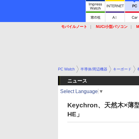
モバイルノート
NUC/小型パソコン
M
SSD
キーボード
マウス
PC Watch
半導体/周辺機器
キーボード
ニュース
Select Language
▼
Keychron、天然木
HE」