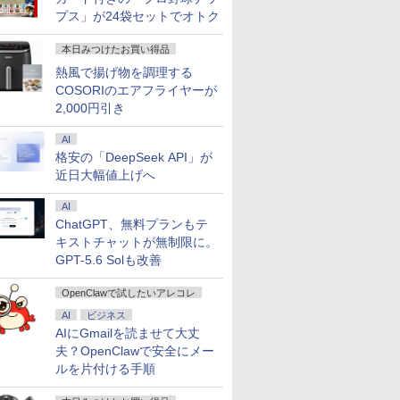
プス」が24袋セットでオトク
本日みつけたお買い得品
熱風で揚げ物を調理する
COSORIのエアフライヤーが
2,000円引き
AI
格安の「DeepSeek API」が
近日大幅値上げへ
AI
ChatGPT、無料プランもテ
キストチャットが無制限に。
GPT-5.6 Solも改善
OpenClawで試したいアレコレ
AI
ビジネス
AIにGmailを読ませて大丈
夫？OpenClawで安全にメー
ルを片付ける手順