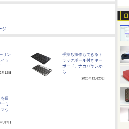
ページ
ポーリン
手持ち操作もできるト
スイッ
ラックボール付きキー
ド
ボード、ナカバヤシか
ら
年2月12日
2025年12月23日
具を目
ゲーミ
・マウ
6年8月3日