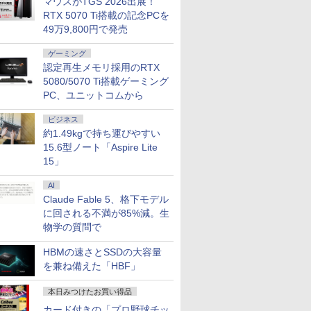
マウスがTGS 2026出展！
RTX 5070 Ti搭載の記念PCを
49万9,800円で発売
ゲーミング
認定再生メモリ採用のRTX
5080/5070 Ti搭載ゲーミング
PC、ユニットコムから
ビジネス
約1.49kgで持ち運びやすい
15.6型ノート「Aspire Lite
15」
AI
Claude Fable 5、格下モデル
に回される不満が85%減。生
物学の質問で
HBMの速さとSSDの大容量
を兼ね備えた「HBF」
本日みつけたお買い得品
カード付きの「プロ野球チッ