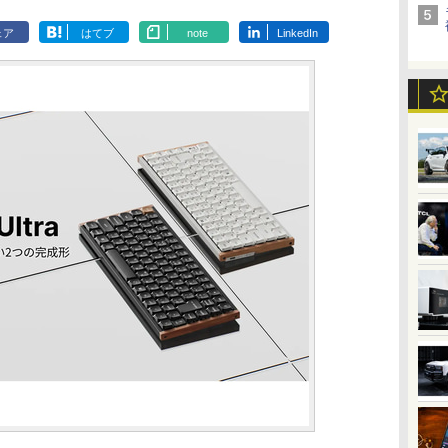
ェア
はてブ
note
LinkedIn