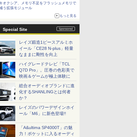
キオクシア、メモリ不足をフラッシュメモリで
補う拡張モジュール
もっと見る
Special Site
レイズ鍛造1ピースアルミホ
イール「CE28 N-plus」軽量
なままに剛性を向上
ハイグレードテレビ「TCL
Q7D Pro」。圧巻の色彩美で
映画＆ゲームが極上体験に
総合オーディオブランドに進
化するSHANLINGとは何者
か？
レイズのパワーデザインホイ
ール「M6」に新色登場!!
「A&ultima SP4000T」の魅
力！ポケットに入るオーディ