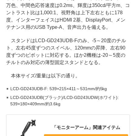
万色、中間色応答速度は0.2ms、輝度は350cd/平方m、コ
ントラスト比は1,000:1、視野角は上下左右ともに178
度。インターフェイスはHDMI 2基、DisplayPort、メン
テナンス用のUSB Type-A、音声出力を備える。
スタンドはLCD-GD243UDB-Fのみ、-5～20度のチル
ト、左右45度ずつのスイベル、120mmの昇降、左右90
度ずつのピボットに対応する。ほか2機種は-20～5度の
チルトのみ対応の薄型固定スタンドとなる。
本体サイズ/重量は以下の通り。
LCD-GD243UDB-F: 539×215×411～531mm/約5kg
LCD-GD243UDB(ブラック)/LCD-GD243UDW(ホワイト):
539×180×409mm/約3.6kg
「モニターアーム」関連アイテム