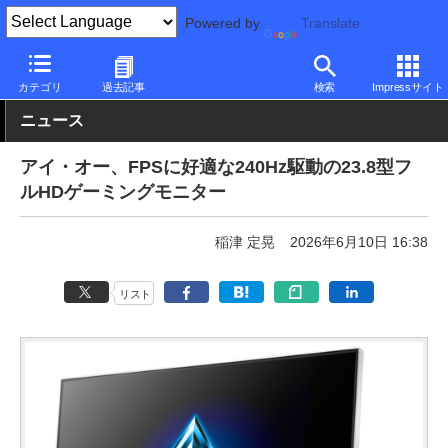
Powered by
Translate
PC Watch
半導体/周辺機器
モニター
アイ・オー・データ機器
カテゴリ
過去記事
検索
Impressサイト
ニュース
アイ・オー、FPSに好適な240Hz駆動の23.8型フ
ルHDゲーミングモニター
稲津 定晃
2026年6月10日 16:38
リスト