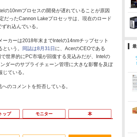
telの10nmプロセスの開発が遅れていることが原因
だったCannon Lakeプロセッサは、現在のロード
までずれ込んでいる。
ーは2018年末までIntelの14nmチップセット
最
るという。
同誌は8月31日
に、AcerのCEOである
下半期で世界的にPC市場が回復する見込みだが、Intelの
ベンダーのサプライチェーン管理に大きな影響を及ぼ
報じている。
同誌へのコメントを拒否している。
トップ
モニター
本
3
3
3
3
4
4
4
4
5
5
5
5
6
6
6
6