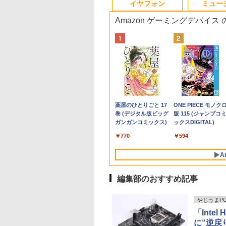
イヤフォン
ミュー
Amazon ゲーミングデバイス
VETESA 一体型デ
通 ノートパソコン
ama G-MASTER
ACH Artbook JET
【Dell Core-i7+27イン
【新品】 NEC ノート
[アウトレット] Pixio
2026年8月発売 予約
超得5,000円OFF&P10
中古パソコン 一体型 富
【エントリーで最大全
おいしい！イラストレ
MS Office 2024 H&B
Philips｜フィリップ
【★最大100%ポイ
80代になるとたいて
トップパソコン 22
6 型(インチ) FMV
771HSU-W1 27イ
6 2 [ 久保 帯人 ]
チ液晶PCセット】
パソコン LAVIE N15
ピクシオ PX24Q Pro
mini ミニ 2026年9月号
倍｜高性能Core i5第
士通 ESPRIMO FH52/S
額ポイント還元｜8/11
ッスン クレパスで描
搭載｜Microsoft
液晶ディスプレイ(23.
ト】おまかせ 中古パ
ボケるか死ぬ。70代
 Windows11
EBOOK AH45/H2
 Fast IPSパネル搭
DELL
N1530/KAW-HE PC-
ゲーミングモニター
ミルク M!LK MILK
10世代｜新生活応援 豪
FMVF52SW
まで】 PHILIPS｜フィ
きました [ momo ]
Surface Book 2 中古
型/IPS/FullHD
コン Windows XP
神様から与えられた
740
ice付き 第2世代
VA45H2W [プレミ
40Hz/0.4ms対応
3050SFF/RAM:16GB、
N1530KAW-HE 15.6型/
23.8インチ 180Hz
華特典付き｜最大180
Windows10 Celeron
リップス USB-C接続
｜中古ノートパソコ
1920×1080/100Hz/1
Core i5 メモリ 4GB
別な時間 （幻冬舎新
980
,800
,408
￥39,800
￥107,800
￥23,160
￥5,480
￥39,800
￥15,800
￥19,620
￥1,518
￥39,800
￥19,620
￥16,800
￥1,034
e i5 メモリ8GB
ホワイト] 第11世
D(1920×1080)解
SSD:512GB/27インチ
AMD Ryzen3 7335U/
WQHD Fast IPS 24イ
日保証｜中古ノートパ
1005M 1.90GHz メモリ
PCモニター ブラック
Windows11 Office付
(ブラック)
HDD 500GB DVDド
書） [ 林真理子 ]
Anker Soundcore
BRUCE WAYNE feat.
by Amazon 天然水
薬屋のひとりごと 17
Anker Soundcore
BRUCE WAYNE feat
【Amazon.co.jp限
ONE PIECE モノク
56GB Wi-Fi
ンテル Core i5
 ゲーミングモニタ
フルHD液晶モニタ/光学
メモリ 8GB/ SSD
ンチ 高画質 pcモニタ
ソコン Windows11
4GB 1TB 21.5インチ
24E1N1300A/11 [23.8
13.5型｜Core i5 第8
24E1N1300A/11
イブ搭載 リフレッシ
P40i オフホワイト
Flo Milli, ATL Jacob
ラベルレス 500ml
巻 (デジタル版ビッグ
P31i ブラック
Flo Milli, ATL Jacob
定】 い・ろ・は・す
版 115 (ジャンプコ
3.0 初期設定済み
5G7(Tiger Lake)
イト
ドライブ/5.8Ghz WI-
256GB/ Windows 11/
ー 高さ調節可能 多機
office付き ｜中古ノー
Office付き DVD Web
型 /フル
代 メモリ 8GB SSD
PC デスクトップ キ
[Explicit]
×24本 富士山の天然
ガンガンコミックス)
[Explicit]
2L PET ラベルレス
ックスDIGITAL)
ボード・マウス付
GHz/4コア メモ
FI/Bluetooth/Windows11
WEBカメラ/ DVDドラ
能スタンド ps5 switch
トパソコン 15.6 テン
カメラ 無線LAN 3ヶ月
HD(1920×1080) /ワイ
256GB｜WEBカメラ
ボード＆マウスセッ
￥7,990
￥5,990
水 バナジウム含有 水
×8本
8GB SSD：
Pro & KINGSOFT WPS
イブ/ Office付き/ パー
144Hz HDMI DP
キー付き｜中古ノート
保証 wd2685 中古
ド /100Hz]
無線 Wi-Fi 顔認証
中古 安心保証 初期
￥250
￥1,380
￥770
￥250
￥1,112
￥594
ミネラルウォーター
GB Windows 11
Office/デスクトップパ
ルホワイト
パソコン 第10世代｜ノ
USB-C 純正キーボー
不要 液晶モニター 
ペットボトル 静岡県
e Office付き 展示
ソコン(再生中古品)
ートパソコン｜PC｜中
ド付属 サーフェス サ
スプレイ
A
産 500ミリリットル
古パソコン｜パソコン
ーフェイス ノートパ
(Smart Basic)
｜中古PC
コン
編集部のおすすめ記事
やじうまPC 
「Inte
に“逆戻