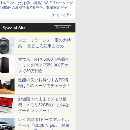
【本日みつけたお買い得品】Wi-Fi 7ルーターが
7,485円の激安特価で販売中。数量限定だぞ急
げ！
もっと見る
Special Site
ソニーミラーレス一眼の大特
集！ 見どころ記事まとめ
マウス、RTX 5060 Ti搭載ゲ
ーミングPCが7万5,000円オ
フで30万円台！
性能の良いお得な中古PC情
報はこのページでチェック！
お値段そのままでメモリ倍
増！メモリ32GBの「お得な
ゲーミングノート」
レイズ鍛造1ピースアルミホ
イール「CE28 N-plus」軽量