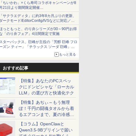
「ちいかわ」×くら寿司コラボキャンペーンが8
月21日より期間限定開催
オリジナルの湯呑みや寿司皿が景品に登場！
「サクラエディタ」に約3年8カ月ぶりの更新、
ダークモード/EditorConfig/IVSなどに対応／複
数の脆弱性に対処したセキュリティアップデー
ほっともっと、のり弁シリーズが30～90円お得
ト
な「のり弁フェア」4日間限定で実施
スターバックス、巨峰が主役の「芳醇 巨峰 フロ
ーズン ティー」「チラックス ソーダ 巨峰」発
売
もっと見る
おすすめ記事
【特集】あなたのPCスペッ
クにドンピシャな「ローカル
LLM」の選び方と快適化テク
【特集】あぢぃ～もう無理
ぽ！千円の闘魂タオルから着
るエアコンまで、夏の冷感グ
ッズ一挙紹介
【コラム】OpenClawと
Qwen3.5-9Bプリインで届い