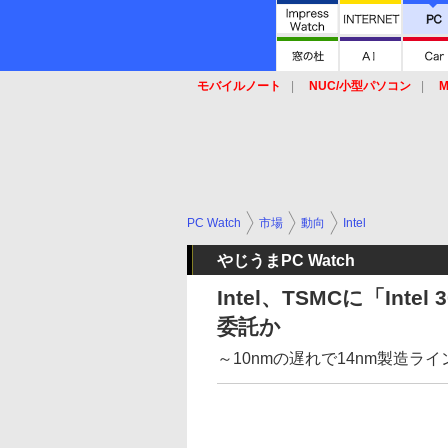
モバイルノート
NUC/小型パソコン
M
SSD
キーボード
マウス
PC Watch
市場
動向
Intel
やじうまPC Watch
Intel、TSMCに「In
委託か
～10nmの遅れで14nm製造ラ