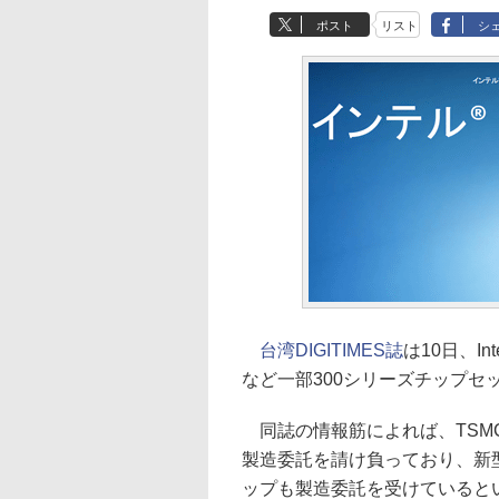
ポスト
リスト
シ
台湾DIGITIMES誌
は10日、In
など一部300シリーズチップセ
同誌の情報筋によれば、TSMCはす
製造委託を請け負っており、新型i
ップも製造委託を受けていると