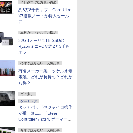
本日みつけたお買い得品
約8万8千円オフ！Core Ultra
X7搭載ノートが特大セール
に
本日みつけたお買い得品
32GBメモリ/1TB SSDの
RyzenミニPCが約2万3千円
オフ
今すぐ読みたい！人気記事
有名メーカー製ニッケル水素
電池、どれが長持ち？どれが
お得？
ギア推し
ゲーミング
タッチパッドやジャイロ操作
が唯一無二。「Steam
Controller」はPCゲーマーの
最適解だ
今すぐ読みたい！人気記事