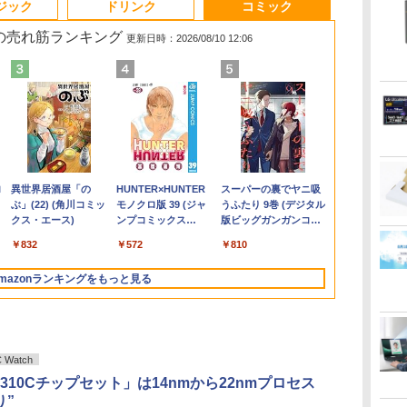
ジック
ドリンク
コミック
 の売れ筋ランキング
更新日時：2026/08/10 12:06
ス
ン
い
【★最大100%ポイン
【中古】NEC◆デスク
[9月上旬より発送予定]
フィリップス（ディス
中古ノートパソコン
【Windows11】 【超
【IPSパネル/フレーム
地球の歩き方 スタ
【6,000円クーポン
中古パソコン 一体型
ゲーミングモニター
VI/NYL #030 Kis-My-
「新入荷」ノ
【4,000円ク
Pixio ゲー
実写映画『ブ
8
ソ
は
ト】【新生活応援・
トップパソコン LAVIE
[新品]ちいかわ なんか
プレイ） 221S9A/11
Lenovo ThinkPad T14
小型】 DELL OptiPlex
レス】 液晶モニター
ー・ウォーズ [ 地球の
OFF】 ノートパソコン
富士通 ESPRIMO
24.5インチ 200Hz /
Ft2 [ VI/NYL編集部 ]
コン ThinkPa
OFF】 ミニPC
ター 24イン
ク』公式PH
特
2026】【Office 2024
Desk All-in-one
小さくてかわいいやつ
[21.5型液晶ディスプレ
第10世代 Core i5
3060 Micro マイクロ
27インチ PS5 対応 フ
歩き方編集室 ]
15.6インチ ノートPC
WF1/B1 FMVWB1F1B
165Hz / 144Hz モニタ
Gen2/Gen
8GBメモリ 2
ト PX249WAV
BOOK （
￥2,200
ン
ms)
H&B】【WEBカメラ×
DA370/FAW [ファイン
(1-8巻 最新刊) 全巻セ
イ/1920×1080/HDMI、
Windows11 Pro
MFF 第8世代 Core i5
ルHD スピーカー 内蔵
Intel N95 12GBメモリ
Windows11 Celeron
ー 1ms pcモニター
能大容量 第1
SSD Window
PX248WAVE 
MOOK） [ 講
￥36,800
￥17,160
￥9,900
￥9,880
￥34,980
￥22,500
￥19,800
￥2,750
￥52,900
￥22,800
￥22,999
￥33,800
￥34,900
￥18,500
￥2,200
ラ
テンキー】富士通
ホワイト]//【パソコ
ット [入荷予約]
D-Sub/スピーカー：あ
Office 2024付き メモ
8400T/1.70GHz 8GB
VESA 対応 リフレッシ
512GB SSD 大容量バ
3865U 1.8GHz メモリ
1920*1080 FHD HDR
Corei5 113
パソコン 静音 o
pcモニター 12
.
ロ
Anker Soundcore
On My Road
by Amazon 天然水
異世界居酒屋「の
【2026年アップグレ
見知らぬ糸
【Amazon.co.jp限
HUNTER×HUNTER
Xiaomi シャオミ
On My Road
by Amazon 炭酸水 ラ
スーパーの裏でヤニ吸
世
ュ
LIFEBOOK
ン】
り/5年間フル保証]
リ16GB
SSD256GB M.2 NVMe
ュレート 100Hz HDMI
ッテリー Windows11
8GB 2TB 23.8インチ
パソコン モニター 非
ーボード13.3
ミニパソコン
144Hz 165H
ミ
Liberty 5 ミッドナイ
(Stadium ver.)
ラベルレス 2L×9本
ぶ」(22) (角川コミッ
ード版】AOKIMI ワ
定】 伊藤園 磨かれ
モノクロ版 39 (ジャ
REDMI Buds 8 Lite ワ
(Stadium ver.)
ベルレス 500ml ×24本
うふたり 9巻 (デジタル
ー
A5510/Core i5-10210U/
SSD512GB/1TB選択可
Windows11 64bit
RGB JAPANNEXT JN-
USB3.2 Type-C FHD
Office付き DVD Web
光沢 IPS VESA
解像度16GB
ップ オフィス m
ニター ピンク
￥250
トブラック
クス・エース)
イヤレスイヤホン
て、澄みきった日本
ンプコミックス
イヤレスイヤホン
強炭酸水 ペットボトル
版ビッグガンガンコミ
ト
メモリ:
14型 軽量 モバイル ビ
WPSOffice 無線LAN
IPS271FHD 27型
パソコン 静音 office
カメラ 無線LAN
Freesync スピーカー
SSD256GB
デスクトップミ
ベージュ フルH
￥250
￥1,117
￥250
bluetooth イヤホン
の水 2L 8本 ラベルレ
DIGITAL)
Bluetooth 5.4 ノイズ
500ミリリットル
ックス)
設定
8GB/16GB/32GB/SSD:256GB/512GB/1TB/Wi-
ジネス 在宅勤務 学生
中古パソコン デスクト
JNIPS271FHD ジャパ
デスクトップ オフィス
Bluetooth 3ヶ月保証
内蔵 cocopar HG-
ラ/HDMI/5GWI
画面 HDMI 
HDR ノング
￥14,990
￥832
￥1,964
￥998
￥572
￥3,480
￥1,625
￥810
V12 小型軽量 ブルー
ス [ ケース ] [ 水 ] [
キャンセリング ANC
(Smart Basic)
ディ
fi/Bluetooth/15.6
向け
ップ パソコン PC 【中
ンネクスト モニター
pc テンキー付 軽量 日
wd2670 中古
245HCW [1+1年保証]
Office搭載
BMAX B3Pro
ーカー内蔵 VES
トゥースHi-Fi 最大
ペットボトル ] [ 箱買
36時間再生
型/HDMI/USB3.2/パソコ
古】
ディスプレイ 液晶 液
本語キーボード BMAX
コン 中古Wind
在宅勤務
インチ 液晶 
mazonランキングをもっと見る
36時間再生 ぶるーと
い ] [ ストック ] [ 水
ソ
ン 中古PC 中古ノートパ
晶ディスプレイ PS3
X15pro
送料無料
イ ピクシオ 
ゅーす コードレス
分補給 ]
ソコン Windows11
PS4 Switch
大5年保証】
ENCノイズキャンセ
リング 自動ペアリン
グ Type-C充電 マイ
ク付き 防水 タッチ式
Watch
音量調整 スポーツ/通
l H310Cチップセット」は14nmから22nmプロセス
勤/通学/WEB会議(ホ
り”
ワイト)