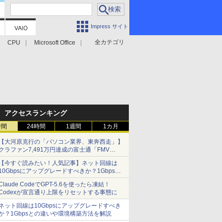
Impress サイト
全カテゴリ
CPU
Microsoft Office
アクセスランキング
時間
24時間
1週間
1カ月
【大河原克行の「パソコン業界、東奔西走」】
クラファン7,491万円達成の富士通「FMV
Keyboard X」、極限の静音化を追求
【今すぐ読みたい！人気記事】ネット回線は
10Gbpsにアップグレードすべきか？1Gbpsと
の違いや環境構築方法を解説 - PC Watch
Claude CodeでGPT-5.6を使ったら凍結！
Codexが宣言通り上限をリセットする事態に
ネット回線は10Gbpsにアップグレードすべき
か？1Gbpsとの違いや環境構築方法を解説