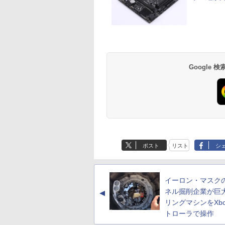
Google
ポスト
リスト
シ
イーロン・マスク
ネル掘削企業が巨
▲
リングマシンをXb
トローラで操作