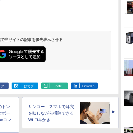
 検索で当サイトの記事を優先表示させる
ェア
はてブ
note
LinkedIn
のトン
サンコー、スマホで耳穴
▲
大ボー
を映しながら掃除できる
oxコン
Wi-Fi耳かき