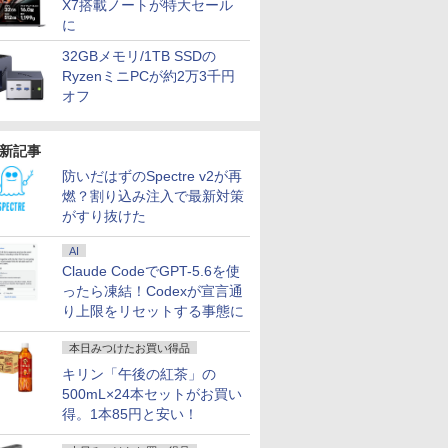
X7搭載ノートが特大セール
に
32GBメモリ/1TB SSDの
RyzenミニPCが約2万3千円
オフ
新記事
防いだはずのSpectre v2が再
燃？割り込み注入で最新対策
がすり抜けた
AI
Claude CodeでGPT-5.6を使
ったら凍結！Codexが宣言通
り上限をリセットする事態に
本日みつけたお買い得品
キリン「午後の紅茶」の
500mL×24本セットがお買い
得。1本85円と安い！
7
7
7
7
8
8
8
8
9
9
9
9
10
10
10
10