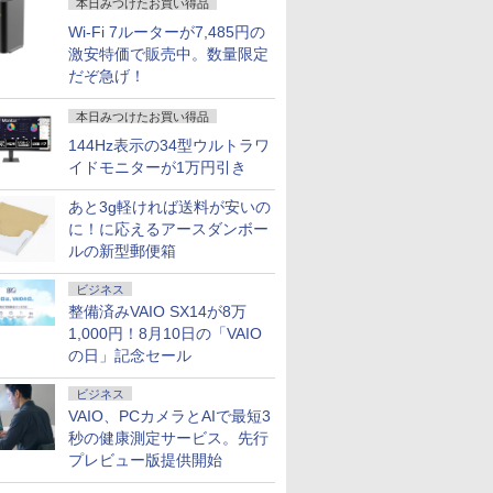
本日みつけたお買い得品
Wi-Fi 7ルーターが7,485円の
激安特価で販売中。数量限定
だぞ急げ！
本日みつけたお買い得品
144Hz表示の34型ウルトラワ
ートパソ
ーポン
ミングモニ
ルーロッ
【期間限定P15倍+最大
ASUS エイスース 液
公式TOEIC Listening
【本日10倍＋3倍】ノ
【期間限定P15倍+最大
LG 32MR50C-B 31.5イ
異世界居酒屋「のぶ」
【期間限定P15倍+最大
新品 VETESA 一体型デ
富士通 ノートパソコン
iiyama G-MASTER
BLEACH Artbook JET
【Dell Cor
【新品】 N
[アウトレット
2026年8
d L13
 minipc
チ ホワイ
OTO
10%OFFクーポン】
晶ディスプレイ Eye
& Reading 問題集 12 [
ートパソコン パナソニ
10%OFFクーポン】
ンチ フル
(22) 【電子書籍】[ 蝉
10%OFFクーポン】
スクトップパソコン 22
15.6 型(インチ) FMV
GB2771HSU-W1 27イ
2026 2 [ 久保 帯人 ]
チ液晶PC
パソコン LA
ピクシオ PX
mini ミニ
イドモニターが1万円引き
3超軽量高性
56GB
E
講談社
【3年保証】LENOVO
Care [ 21.45型 / フル
ETS ]
ック レッツ CF-SV1 第
【3年保証】HP
HD(1920×1080) リフレ
川 夏哉 ]
【3年保証】
型液晶 Windows11
LIFEBOOK AH45/H2
ンチ Fast IPSパネル搭
DELL
N1530/KA
ゲーミング
ミルク M!L
￥3,740
1世代
s11Pro
白 240hz
談社 ]
レノボ
HD(1920×1080) / ワイ
11世代 Core i5 Office
ELITEDESK 800 G6
ッシュレート100Hz 曲
MICROSOFT マイクロ
Office付き 第2世代
FMVA45H2W [プレミ
載 240Hz/0.4ms対応
3050SFF/
N1530KAW
23.8インチ 
あと3g軽ければ送料が安いの
￥38,500
￥10,980
￥3,630
￥49,800
￥39,600
￥22,203
￥924
￥56,100
￥42,980
￥86,800
￥22,408
￥39,800
￥107,800
￥23,160
￥5,480
5G7日本語キ
ffice
0Hz
THINKCENTRE M70Q
ド ] ブラック
付き Windows11 12.1
DM SSD256GB メモリ
面型 液晶モニター
ソフト SURFACE
Core i5 メモリ8GB
アムホワイト] 第11世
フルHD(1920×1080)解
SSD:512G
AMD Ryze
WQHD Fas
に！に応えるアースダンボー
型FHD高
 デスクト
z 対応 モ
TINY SSD256GB メモ
VP227HF
型 メモリ16GB
16GB Core i3
LAPTOP 4 SSD256GB
SSD256GB Wi-Fi
代 インテル Core i5
像度 ゲーミングモニタ
フルHD液晶
メモリ 8GB
ンチ 高画質
ルの新型郵便箱
メモリ 新品
ini pc
 ブルー
リ8GB Core i5
SSD512GB/1TB 12イ
Windows 11 Pro 中古
メモリ8GB Core i5
USB3.0 初期設定済み
1155G7(Tiger Lake)
ホワイト
ドライブ/5.8
256GB/ Wi
ー 高さ調
 超軽量 カメ
ニpc 2
D IPS
Windows 11 Pro 中古
ンチ液晶 WUXGA
アウトレット 返品 送
Windows 11 Pro 中古
キーボード・マウス付
2.5GHz/4コア メモ
FI/Bluetoo
WEBカメラ
能スタンド p
ビジネス
FI/Bluetooth
省エネ 軽量
レア スピ
返品 送料無料 中古デ
1920x1200 ノート Wi-
料無料 中古デスクトッ
アウトレット 返品 送
属
リ：8GB SSD：
Pro & KIN
イブ/ Offi
144Hz HD
整備済みVAIO SX14が8万
 ノートパソ
 みにpc
A 23.8
スクトップパソコン 中
Fi HDMI ノートPC 大
プパソコン 中古パソコ
料無料 中古ノートパソ
256GB Windows 11
Office/
ルホワイト
1,000円！8月10日の「VAIO
ows11
ディスプレ
古パソコン デスクトッ
手国産メーカー 小型
ン デスクトップパソコ
コン 中古パソコン ノ
Home Office付き 展示
ソコン(再生
公式 【最
プパソコン デスクトッ
軽量 パソコン 中古パ
ン デスクトップ PC ミ
ートパソコン ノート
品
の日」記念セール
プ PC ミニPC OFFICE
ソコン オフィス office
ニPC OFFICE付き
ノートPC タブレット
付き
中古
OFFICE付き
ビジネス
VAIO、PCカメラとAIで最短3
秒の健康測定サービス。先行
プレビュー版提供開始