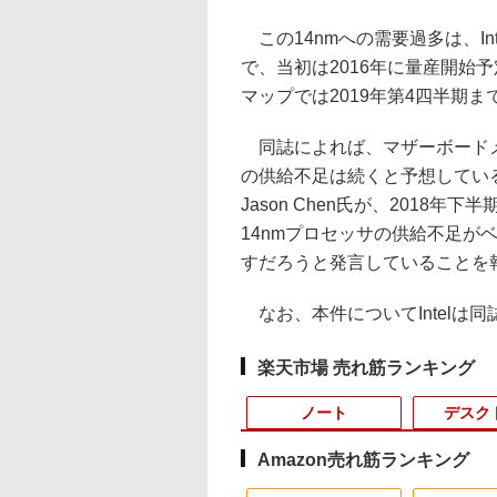
この14nmへの需要過多は、In
で、当初は2016年に量産開始予定
マップでは2019年第4四半期
同誌によれば、マザーボードメーカ
の供給不足は続くと予想してい
Jason Chen氏が、2018年
14nmプロセッサの供給不足が
すだろうと発言していることを
なお、本件についてIntelは
楽天市場 売れ筋ランキング
ノート
デスク
Amazon売れ筋ランキング
10
10
10
10
1
1
1
1
2
2
2
2