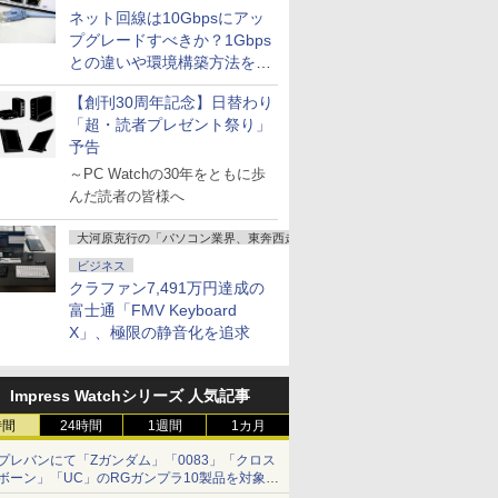
ネット回線は10Gbpsにアッ
プグレードすべきか？1Gbps
との違いや環境構築方法を解
説
【創刊30周年記念】日替わり
「超・読者プレゼント祭り」
予告
～PC Watchの30年をともに歩
んだ読者の皆様へ
大河原克行の「パソコン業界、東奔西走」
ビジネス
クラファン7,491万円達成の
富士通「FMV Keyboard
X」、極限の静音化を追求
Impress Watchシリーズ 人気記事
時間
24時間
1週間
1カ月
プレバンにて「Zガンダム」「0083」「クロス
ボーン」「UC」のRGガンプラ10製品を対象に
した抽選販売が8月10日11時より実施！