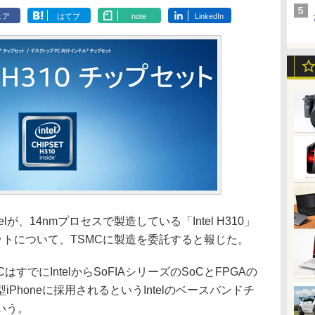
ェア
はてブ
note
LinkedIn
telが、14nmプロセスで製造している「Intel H310」
ットについて、TSMCに製造を委託すると報じた。
でにIntelからSoFIAシリーズのSoCとFPGAの
Phoneに採用されるというIntelのベースバンドチ
いう。