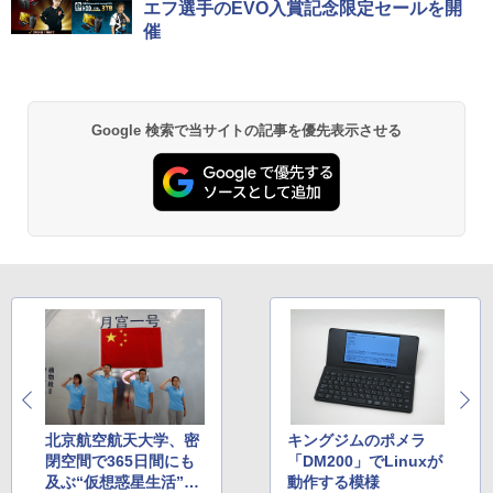
エフ選手のEVO入賞記念限定セールを開
ニター 1ms応答 pcモニター パソコン モ
￥13,800
￥7,990
ニター 非光沢 スピーカー内蔵 HDR/Free
催
￥250
￥1,112
￥770
sync/VESA cocopar HG-238
￥11,999
Anker Soundcore P31i ブラック
BRUCE WAYNE feat. Flo Milli, ATL Jacob
by Amazon 天然水 ラベルレス 500ml ×24本
異世界居酒屋「のぶ」(22) (角川コミックス・
Google 検索で当サイトの記事を優先表示させる
[Explicit]
富士山の天然水 バナジウム含有 水 ミネラル
エース)
ウォーター ペットボトル 静岡県産 500ミリリ
￥5,990
ットル (Smart Basic)
￥250
￥832
￥1,380
Anker Soundcore Liberty 5 ミッドナイトブ
On My Road (Stadium ver.)
ONE PIECE モノクロ版 115 (ジャンプコミッ
ラック
クスDIGITAL)
by Amazon 天然水ラベルレス 2L×9本
￥250
￥14,990
￥594
￥1,117
【2026年アップグレード版】AOKIMI ワイヤ
On My Road (Stadium ver.)
HUNTER×HUNTER モノクロ版 39 (ジャンプ
レスイヤホン bluetooth イヤホン V12 小型
コミックスDIGITAL)
by Amazon 炭酸水 ラベルレス 500ml ×24本
軽量 ブルートゥースHi-Fi 最大36時間再生 ぶ
強炭酸水 ペットボトル 500ミリリットル (Sm
￥250
北京航空航天大学、密
キングジムのポメラ
るーとゅーす コードレス ENCノイズキャン
art Basic)
￥572
閉空間で365日間にも
「DM200」でLinuxが
セリング 自動ペアリング Type-C充電 マイク
及ぶ“仮想惑星生活”で
動作する模様
付き 防水 タッチ式音量調整 スポーツ/通勤/通
￥1,625