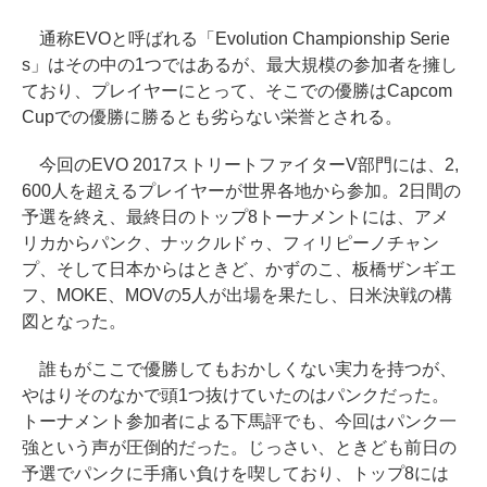
通称EVOと呼ばれる「Evolution Championship Serie
s」はその中の1つではあるが、最大規模の参加者を擁し
ており、プレイヤーにとって、そこでの優勝はCapcom
Cupでの優勝に勝るとも劣らない栄誉とされる。
今回のEVO 2017ストリートファイターV部門には、2,
600人を超えるプレイヤーが世界各地から参加。2日間の
予選を終え、最終日のトップ8トーナメントには、アメ
リカからパンク、ナックルドゥ、フィリピーノチャン
プ、そして日本からはときど、かずのこ、板橋ザンギエ
フ、MOKE、MOVの5人が出場を果たし、日米決戦の構
図となった。
誰もがここで優勝してもおかしくない実力を持つが、
やはりそのなかで頭1つ抜けていたのはパンクだった。
トーナメント参加者による下馬評でも、今回はパンク一
強という声が圧倒的だった。じっさい、ときども前日の
予選でパンクに手痛い負けを喫しており、トップ8には