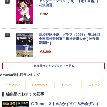
アンダーニンジャ（18） 【電子書籍】[
4
oth Wifi カメラ Windows11 WPS-Offic
ィスプレイ PCモニター ASUS 液晶ディ
花沢健吾 ]
e 訳アリ品
スプレイ VP229HFZ 22型 1920×1080 応
答速度1ms リフレッシュレート100Hz IP
￥792
Sパネル 液晶モニター 5年保証付き 動画
￥12,800
閲覧 仕事 在宅 楽天ランキング4冠
￥12,800
中古ノートパソコン インテル Celeron C
高校野球神奈川グラフ（2026） 第108回
4
5
ore i5 Windows11 Pro Office 2024付き
全国高校野球選手権神奈川大会 [ 神奈川
メモリ4GB/8GB/16GB選択可 SSD128G
新聞社 ]
B/1TB選択可 15.6型 テンキー ビジネス
【初心者向けコスパ最強】黒/白 モニター
4
在宅勤務 学生向け 初期設定不要 店長お
21.5 / 23.8 / 27型 pcモニター 100Hz ゲ
￥2,200
まかせ中古厳選 ノートPC ノート パソコ
ーミングモニター HDMI 24インチ 1920*
ン 中古PC 在宅ワーク オフィス 中古
1080 FHD パソコン モニター ディスプレ
イ 非光沢 VA 4000:1 角度調整 VESA Fre
楽天ランキングをもっと見る
esync ps4/ps5/xbox スピーカー内蔵 kk
￥11,980
smart
Amazon売れ筋ランキング
￥11,999
【中古・軽量SSD搭載】新生活応援 新春
イヤフォン
ミュージック
ドリンク
コミック
5
ノートパソコン 中古 パソコン NEC Vers
aPro VB-1 12.5型 訳あり 第6世代Core i
編集部のおすすめ記事
3 SSD128GB Windows11＋Office2019
【楽天1位常連・超800冠獲得】黒/白 モ
5
180日保証 送料無料 Office付き
ニター 21.5 / 23.8 / 24.5 / 27型 240Hz/2
Anker Soundcore P40i ブラック
BRUCE WAYNE feat. Flo Milli, ATL Jacob
【Amazon.co.jp限定】 い・ろ・は・す 2L P
薬屋のひとりごと 17巻 (デジタル版ビッグガ
G-Tune、ストVのかずのこ&板橋ザンギ
00Hz /180Hz/165Hz/100Hz ゲーミングモ
[Explicit]
ET ラベルレス ×8本
ンガンコミックス)