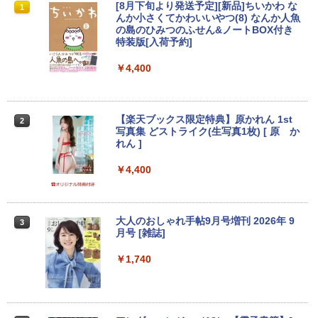
【期間限定破格金額！】新生活 新古品 W
【期間限定10%OFFクーポン 8/12 10時
[8月下旬より発送予定][新品]ちいかわ な
1
1
1
in11搭載 パソコンノートパソコンoffice
まで】 モニター 21.5型 液晶ディスプレ
んか小さくてかわいいやつ(8) なんか人魚
付き 初心者向けノートPC 初期設定済 1
イ ベゼル ディスプレイ 液晶モニター PC
の島のひみつのふせん&ノートBOX付き
5.6型 インテル高速CPU ランダムで発送
モニター 壁掛け フリッカーレス FreeSy
特装版[入荷予約]
メモリ4GB～ 高速SSD1TB 最大 フルHD
nc 21.5インチ 角度調節 FullHD ブルー
Webカメラ zoom 軽量薄型 無線 型番更
ライトカット VAパネル VESAフル FHD
￥4,400
新で在庫処分
ノングレア MAXZEN JM22CH02
￥9,980
￥9,480
【楽天ブックス限定特典】原かれん 1st
2
写真集 どストライク(生写真1枚) [ 原 か
れん ]
【マラソンP5倍/10%オフクーポン】中古
【期間限定10%OFFクーポン 8/12 10時
2
2
ノートパソコン Windows11 Pro Office
まで】 ゲーミングモニター 24.5インチ F
￥4,400
付き Panasonic Let's note CF-SX3 第4
HD 240Hz 1ms Fast IPSパネル HDMI2.0
世代 Core i5 メモリ8GB 高速SSD256GB
×1 DP1.4×1 Adaptive Sync対応 フリッ
12.1インチ DVD Bluetoot カメラ Wi-Fi
カーフリー ブルーライトカット モニター
HDMI 初期設定済み 送料無料 90日保証
ディスプレイ MAXZEN MGM25IC04-F2
大人のおしゃれ手帖9月号増刊 2026年 9
3
40
月号 [雑誌]
￥11,800
￥12,980
￥1,740
中古ノートパソコン フルHD モバイル 超
3
軽量 11.6 型 SONY VAIO VJP111 Core i
＼メーカー5年保証／【最短即日発送】
3
5-4210U SSD128GB メモリ4GB Blueto
【新品】モニター 21.5インチモニター デ