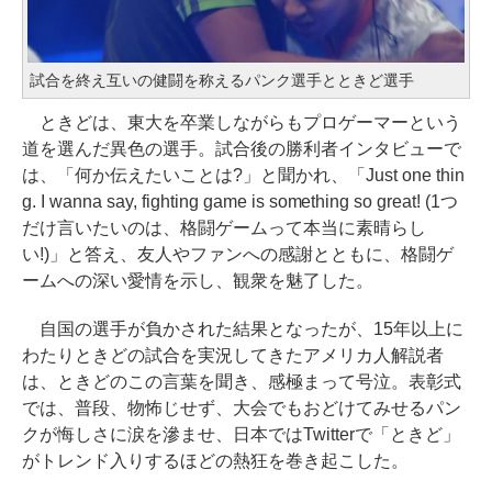
試合を終え互いの健闘を称えるパンク選手とときど選手
ときどは、東大を卒業しながらもプロゲーマーという
道を選んだ異色の選手。試合後の勝利者インタビューで
は、「何か伝えたいことは?」と聞かれ、「Just one thin
g. I wanna say, fighting game is something so great! (1つ
だけ言いたいのは、格闘ゲームって本当に素晴らし
い!)」と答え、友人やファンへの感謝とともに、格闘ゲ
ームへの深い愛情を示し、観衆を魅了した。
自国の選手が負かされた結果となったが、15年以上に
わたりときどの試合を実況してきたアメリカ人解説者
は、ときどのこの言葉を聞き、感極まって号泣。表彰式
では、普段、物怖じせず、大会でもおどけてみせるパン
クが悔しさに涙を滲ませ、日本ではTwitterで「ときど」
がトレンド入りするほどの熱狂を巻き起こした。