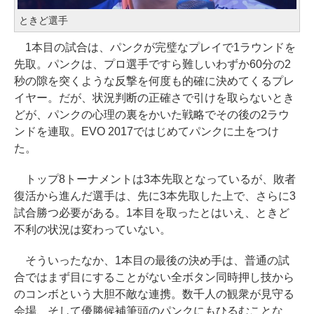
ときど選手
1本目の試合は、パンクが完璧なプレイで1ラウンドを
先取。パンクは、プロ選手ですら難しいわずか60分の2
秒の隙を突くような反撃を何度も的確に決めてくるプレ
イヤー。だが、状況判断の正確さで引けを取らないとき
どが、パンクの心理の裏をかいた戦略でその後の2ラウ
ンドを連取。EVO 2017ではじめてパンクに土をつけ
た。
トップ8トーナメントは3本先取となっているが、敗者
復活から進んだ選手は、先に3本先取した上で、さらに3
試合勝つ必要がある。1本目を取ったとはいえ、ときど
不利の状況は変わっていない。
そういったなか、1本目の最後の決め手は、普通の試
合ではまず目にすることがない全ボタン同時押し技から
のコンボという大胆不敵な連携。数千人の観衆が見守る
会場、そして優勝候補筆頭のパンクにもひるむことな