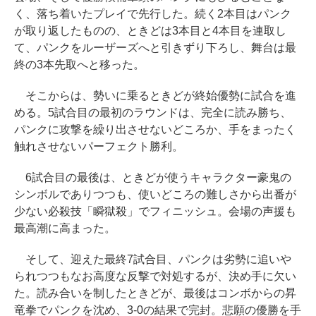
く、落ち着いたプレイで先行した。続く2本目はパンク
が取り返したものの、ときどは3本目と4本目を連取し
て、パンクをルーザーズへと引きずり下ろし、舞台は最
終の3本先取へと移った。
そこからは、勢いに乗るときどが終始優勢に試合を進
める。5試合目の最初のラウンドは、完全に読み勝ち、
パンクに攻撃を繰り出させないどころか、手をまったく
触れさせないパーフェクト勝利。
6試合目の最後は、ときどが使うキャラクター豪鬼の
シンボルでありつつも、使いどころの難しさから出番が
少ない必殺技「瞬獄殺」でフィニッシュ。会場の声援も
最高潮に高まった。
そして、迎えた最終7試合目、パンクは劣勢に追いや
られつつもなお高度な反撃で対処するが、決め手に欠い
た。読み合いを制したときどが、最後はコンボからの昇
竜拳でパンクを沈め、3-0の結果で完封。悲願の優勝を手