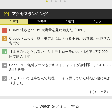
●
●
●
●
●
アクセスランキング
1時間
24時間
1週間
1カ月
HBMの速さとSSDの大容量を兼ね備えた「HBF」
Claude Fable 5、格下モデルに回される不満が85%減。生物学の
質問で
【本日みつけたお買い得品】モトローラのスマホが約1万7,000
円で購入可能
ChatGPT、無料プランもテキストチャットが無制限に。GPT-5.6
Solも改善
メモリ8GBで仕事なんて無理……そう思っていた時期が僕にもあ
りました
もっと見る
PC Watch をフォローする