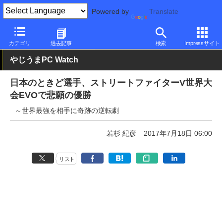
Powered by
Translate
PC Watch
市場
その他
カテゴリ
過去記事
検索
Impressサイト
やじうまPC Watch
日本のときど選手、ストリートファイターV世界大
会EVOで悲願の優勝
～世界最強を相手に奇跡の逆転劇
若杉 紀彦
2017年7月18日 06:00
リスト