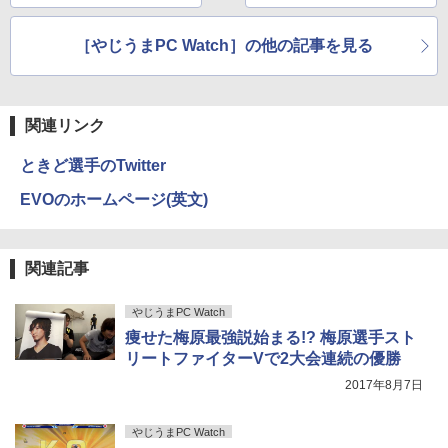
自給自足を実験
学/WEB会議(ホワイト)
BUGS LIFE
スーパーの裏でヤニ吸うふたり 9巻 (デジタル
［やじうまPC Watch］の他の記事を見る
￥1,964
版ビッグガンガンコミックス)
コカ・コーラ やかんの麦茶 from 爽健美茶 ラ
ベルレス 650mlPET×24本
￥250
￥810
Xiaomi シャオミ REDMI Buds 8 Lite ワイヤ
￥2,009
レスイヤホン Bluetooth 5.4 ノイズキャンセ
関連リンク
リング ANC 36時間再生
ときど選手のTwitter
￥3,480
EVOのホームページ(英文)
関連記事
やじうまPC Watch
痩せた梅原最強説始まる!? 梅原選手スト
リートファイターVで2大会連続の優勝
2017年8月7日
やじうまPC Watch