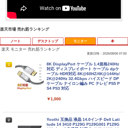
楽天市場 売れ筋ランキング
ノート
デスクトップ
モニター
本
楽天 モニター 売れ筋ランキング
更新日時：2026/08/06 07:00
2025福袋 数量限定 ノートパソコン 富士
【今だけ】全品ポイント10倍 お買い物マ
8K DisplayPort ケーブル 1.4規格240Hz
1
1
1
通 NEC DELL 等Core i5 超高速新品SSD
ラソン★8/4～8/11★中古パソコン デス
対応 ディスプレイポート ケーブル dpケ
256GB メモリ8GB WIFI Bluetooth 15.6
クトップPC EPSON Endeavor ST190E
ーブル HDR対応 8K@60HZ/4K@144Hz/
インチ大画面 中古パソコン アウトレット
Core i3 8100T メモリ8GB / 16GB 中古S
2K@240Hz 32.4Gbps ハイスピード DP
Polaris Office付き Win10/Win11選べる!
SD128GB / 256GB Windows11 Pro 64b
ケーブル ナイロン編み PC テレビ PS5 P
送料無料 中古ノートパソコン 期限限定
it【送料無料】【1年保証】
S4 PS3 対応
初心者安心保証 初期設定済 返品OK
￥22,800
￥1,000
￥15,000
中古パソコン | HP | ProOne 600 G4 All-i
Yoothi 互換品 液晶 14.0インチ Dell Lati
2
2
【マラソンセール期間中ポイント5倍】中
n-One | Windows11 | 一体型 | 一年保証
tude 14 3410 P129G P129G001 P129G
2