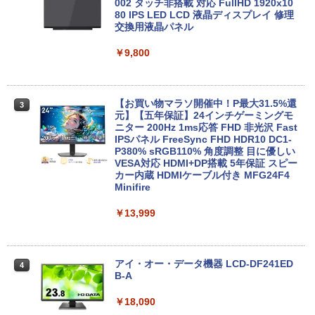
古ノートパソコン 第11世代 Core i5 メモ
| 第8世代 | Core i5 8500T 2.1(～最大3.5)
002 タッチ非搭載 対応 FullHD 1920x10
リ16GB M.2 SSD256GB 13.3インチ フ
GHz | MEM:8GB | SSD:256GB(新品) | D
80 IPS LED LCD 液晶ディスプレイ 修理
ルHD ノングレア Webカメラ 無線LAN
VD-ROM | 無線LAN:なし | Webカメラ内
交換用液晶パネル
Wi-Fi Bluetooth Windows11 東芝 dyna
蔵 | フルHD | Win11Pro64Bit | ACアダプ
book G83/HS 初期設定済 すぐ使える 90
ター付属
￥9,800
日保証 送料無料
￥23,980
￥29,980
【お買い物マラソ開催中！P最大31.5%還
3
元】【五年保証】24インチゲーミングモ
【正規永久版Office付き】ミニpc 【Intel
ニター 200Hz 1ms応答 FHD 非光沢 Fast
3
【新品】【楽天1位！】ノートパソコン
N5095 LPDDR4X 16GB 256GB SSD】m
IPSパネル FreeSync FHD HDR10 DC1-
3
新品第13世代CPU搭載ノートPC Office
ini pc Windows11 Pro 超軽量 4コア/4ス
P380% sRGB110% 角度調整 目に優しい
付きノートパソコン 初心者向け Window
レッド 2.9GHz ミニパソコン 静音 M.2 2
VESA対応 HDMI+DP搭載 5年保証 スピー
s11 初期設定済 Webカメラ zoom 日本語
242 SATA WIFI6 Bluetooth5.2 4K HDMI
カー内蔵 HDMIケーブル付き MFG24F4
キーボード 14.1型 Intel Celeron メモリ
2画面出力 デスクトップPC みにpc 省エ
Minifire
8GB SSD1TB(最大) 大容量バッテリービ
ネ オフィス高速起動 省電力 静音設計
ジネス 大学生 プレゼント 学生向け
￥13,999
￥49,800
￥29,800
アイ・オー・データ機器 LCD-DF241ED
4
【公式・直販】Copilot＋PC デスクトッ
B-A
4
本日10倍！高性能第10世代Core i7-1061
プパソコン PC 一体型 Office付き 可能
4
0Uノートパソコン 中古 Dynabook G83
新品 Lenovo IdeaCentre AIO 24AKP10
￥18,090
超軽量約779g メモリ最大16GB 新品SSD
KRK 23.8インチ FHD IPS液晶 AMD Ryz