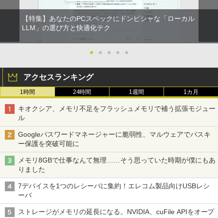
【特集】あなたのPCスペックにドンピシャな「ローカル
LLM」の選び方と快適化テク
●
●
●
●
●
アクセスランキング
1時間
24時間
1週間
1カ月
キオクシア、メモリ不足をフラッシュメモリで補う拡張モジュー
ル
Googleパスワードマネージャーに脆弱性、マルウェアでパスキ
ー保護を突破可能に
メモリ8GBで仕事なんて無理……そう思っていた時期が僕にもあ
りました
7デバイスを1つのレシーバに集約！エレコム製品向けUSBレシ
ーバ
ストレージがメモリの延長になる。NVIDIA、cuFile APIをオープ