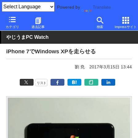
Powered by
Translate
PC Watch
パソコン/タブレット/スマートフォン
スマートフォン
カテゴリ
過去記事
検索
Impressサイト
やじうまPC Watch
iPhone 7でWindows XPを走らせる
劉 尭
2017年3月15日 13:44
リスト