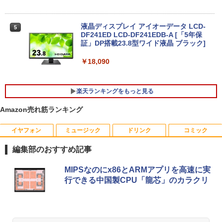
1TB 13.3インチ HDMI搭載 WEBカメラ5
en AI7 AI5 メモリ 16GB SSD 512GB Wi
GWIFI Bluetooth内蔵 中古パソコン Mic
ndows11 Microsoft Office 搭載可 1年
rosoftOffice2024可 Windows11 送料無
保証【NortonP】
液晶ディスプレイ アイオーデータ LCD-
5
料 持ち運び便利
DF241ED LCD-DF241EDB-A [「5年保
￥144,980
証」DP搭載23.8型ワイド液晶 ブラック]
￥27,600
￥18,090
【マラソン値引中！RTX5070搭載 国内組
5
本日超得 P5倍｜MS Office 2024 H&B 搭
立 新品】ゲーミングPC RTX5070 Ryzen
5
楽天ランキングをもっと見る
載｜中古 2in1 ノートパソコン Windows
7 5700X メモリ32GB SSD1TB Window
11 Office付き｜HP Elite Dragonfly 2in1
s11 デスクトップPC モンハンワイルズ
Amazon売れ筋ランキング
｜Core i5 第8世代 8265U メモリ 8GB S
原神 Apex FF14 VALORANT 配信 動画
SD 256GB 13.3型 FHD 1,920×1,080 タ
編集 eスポーツ 1年保証 初心者 ゲーミン
ッチパネル WEBカメラ LTE 対応｜中古
グパソコン ゲーム 本体のみ
イヤフォン
ミュージック
ドリンク
コミック
おいしい！イラストレッスン クレパス
パソコン 2-in-1 タブレットPC
1
で描きました [ momo ]
￥260,775
編集部のおすすめ記事
￥49,800
￥1,518
Anker Soundcore P40i オフホワイト
BRUCE WAYNE feat. Flo Milli, ATL Jacob
【Amazon.co.jp限定】 い・ろ・は・す 2L P
薬屋のひとりごと 17巻 (デジタル版ビッグガ
MIPSなのにx86とARMアプリを高速に実
[Explicit]
ET ラベルレス ×8本
ンガンコミックス)
行できる中国製CPU「龍芯」のカラクリ
￥5,990
￥250
￥1,001
￥770
[新品]カードキャプターさくら (1-12巻
2
全巻) 全巻セット