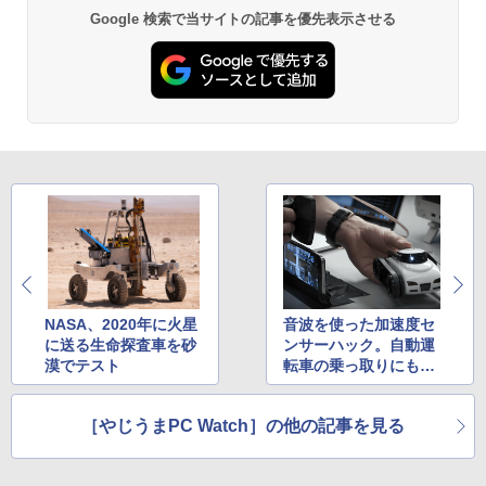
Anker Soundcore P31i ブラック
BRUCE WAYNE feat. Flo Milli, ATL Jacob
by Amazon 天然水 ラベルレス 500ml ×24本
異世界居酒屋「のぶ」(22) (角川コミックス・
Google 検索で当サイトの記事を優先表示させる
￥8,580
[Explicit]
富士山の天然水 バナジウム含有 水 ミネラル
エース)
ウォーター ペットボトル 静岡県産 500ミリリ
￥4,990
ットル (Smart Basic)
￥250
￥832
￥1,380
公式テキスト 年金アドバイザー3級 2
3
026年度受験用 [ 経済法令研究会 ]
Anker Soundcore Liberty 5 ミッドナイトブ
On My Road (Stadium ver.)
HUNTER×HUNTER モノクロ版 39 (ジャンプ
ラック
コミックスDIGITAL)
by Amazon 天然水ラベルレス 2L×9本
￥2,530
￥250
￥14,990
￥572
￥1,117
永瀬廉 プレミアムBOX[本/雑誌] 【初回
4
【2026年アップグレード版】AOKIMI ワイヤ
BUGS LIFE
スーパーの裏でヤニ吸うふたり 9巻 (デジタル
限定版】(仮) (単行本・ムック) / 永瀬廉
レスイヤホン bluetooth イヤホン V12 小型
版ビッグガンガンコミックス)
by Amazon 炭酸水 ラベルレス 500ml ×24本
軽量 ブルートゥースHi-Fi 最大36時間再生 ぶ
NASA、2020年に火星
音波を使った加速度セ
強炭酸水 ペットボトル 500ミリリットル (Sm
￥250
￥8,800
るーとゅーす コードレス ENCノイズキャン
art Basic)
に送る生命探査車を砂
ンサーハック。自動運
￥810
セリング 自動ペアリング Type-C充電 マイク
漠でテスト
転車の乗っ取りにも応
付き 防水 タッチ式音量調整 スポーツ/通勤/通
￥1,625
用可
学/WEB会議(ホワイト)
異世界居酒屋「のぶ」(22) 【電子書籍】[
On My Road (Stadium ver.)
ONE PIECE モノクロ版 115 (ジャンプコミッ
［やじうまPC Watch］の他の記事を見る
5
￥1,964
蝉川 夏哉 ]
クスDIGITAL)
コカ・コーラ やかんの麦茶 from 爽健美茶 ラ
ベルレス 650mlPET×24本
￥250
￥924
￥594