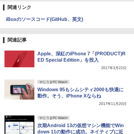
Xiaomi シャオミ REDMI Buds 8 Lite ワイヤ
￥1,653
関連リンク
レスイヤホン Bluetooth 5.4 ノイズキャンセ
リング ANC 36時間再生
iBoxのソースコード(GitHub、英文)
￥2,980
関連記事
Apple、深紅のiPhone 7「(PRODUCT)R
ED Special Edition」を投入
2017年3月22日
やじうまPC Watch
Windows 95もシムシティ2000も快適に
動作。そう、iPhone Xならね
2017年11月20日
やじうまPC Watch
次期Android 13の仮想マシン機能でWin
dows 11の動作に成功。ネイティブに近