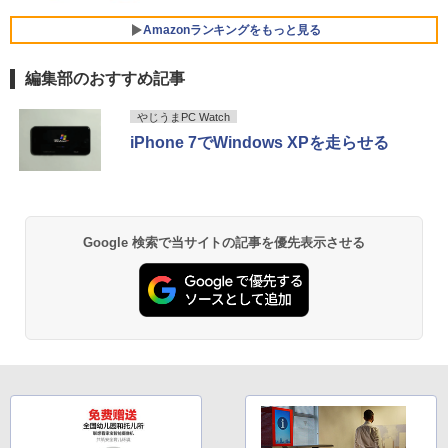
C ピンク シルバー 最短当日出荷
￥3,480
Amazonランキングをもっと見る
￥29,800
【お買い物マラソ開催中！P最大31.5%還
5
元】5年保証/Type-C/100Hz 24インチ モ
編集部のおすすめ記事
ニター USB-C IPSパネル スピーカー内蔵
HDR10 Adaptive Sync VESA対応 チル
薬屋のひとりごと 17巻 (デジタル版ビッグガ
超軽量 フルHD｜富士通 U939｜中古ノー
ト調整可 オフィス用PCモニター フレー
やじうまPC Watch
5
ンガンコミックス)
トパソコン Windows11 office付き｜Co
ムレス Type-C/HDMIポート 高画質 FHD
iPhone 7でWindows XPを走らせる
re i5 第8世代｜メモリ 8GB SSD 256GB
フルHD 液晶モニター Minifire MF24X3C
￥770
｜フルHD｜中古ノートパソコン 軽量｜
モバイルPC｜Fujitsu｜ノートパソコン
￥11,999
｜ノートPC｜中古パソコン｜パソコン｜
中古PC
異世界居酒屋「のぶ」(22) (角川コミックス・
Google 検索で当サイトの記事を優先表示させる
￥29,800
エース)
￥832
ONE PIECE モノクロ版 115 (ジャンプコミッ
クスDIGITAL)
￥594