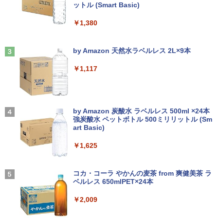
ットル (Smart Basic)
￥250
FI Bluetooth テレワーク応援 初心者向
け
￥6,480
￥1,380
機動警察パトレイバーシバシゲオ×ぴあ
3
￥21,800
（ぴあMOOK）
Anker Soundcore Liberty 5 ミッドナイトブ
On My Road (Stadium ver.)
ラック
by Amazon 天然水ラベルレス 2L×9本
￥1,925
モバイルモニター 15.6インチ InnoView
3
￥250
モバイルディスプレイ 自立型 1920*1080
￥14,990
￥1,117
【1500円OFFクーポン】【訳アリ】【W
FHD ポータブルモニター IPS液晶パネル
3
EBカメラ＋フルHD】ノートパソコン 中
薄型 軽量 持ち運び 壁掛けに対応 Switc
古パソコン 13.3インチ SSD256GB メモ
h/PS3/PS4/PS5/Xbox One/PC/スマホ/U
リ8GB Core i5-1135G7 第11世代 Micro
SBType-C/標準HDMI対応【選べる種
高校野球神奈川グラフ（2026） 第108回
4
soft Office付き Windows11 東芝 dyna
類】タッチ/ケース付き/4Kタイプ
【2026年アップグレード版】AOKIMI ワイヤ
On My Road (Stadium ver.)
全国高校野球選手権神奈川大会 [ 神奈川
book G83 中古 PC パソコン ノートPC S
レスイヤホン bluetooth イヤホン V12 小型
新聞社 ]
by Amazon 炭酸水 ラベルレス 500ml ×24本
SD1TB メモリ16GB 軽量 薄型 ダイナブ
軽量 ブルートゥースHi-Fi 最大36時間再生 ぶ
強炭酸水 ペットボトル 500ミリリットル (Sm
￥8,980
￥250
ック
るーとゅーす コードレス ENCノイズキャン
art Basic)
￥2,200
セリング 自動ペアリング Type-C充電 マイク
付き 防水 タッチ式音量調整 スポーツ/通勤/通
￥29,800
￥1,625
学/WEB会議(ホワイト)
11.6インモバイルモニターIPS小型ディス
4
プレイ 1366x768 防眩光 薄型 軽量USB
BUGS LIFE
魔女と傭兵（9） 【電子書籍】[ 宮木真人
5
￥1,964
Type-C HDMIサブモニター スピーカー内
]
コカ・コーラ やかんの麦茶 from 爽健美茶 ラ
ノートパソコン 14インチ 新品 Windows
蔵Rasp PI5 /PC/Macなど対応ポータブル
ベルレス 650mlPET×24本
4
￥250
11 Pro Office搭載 日本語キーボード メ
ディスプレイ (ブラック, 11.6)
￥792
モリ 8GB SSD 128GB 256GB 512GB 1
Xiaomi シャオミ REDMI Buds 8 Lite ワイヤ
￥2,009
TB Webカメラ WiFi Bluetooth 選べる
レスイヤホン Bluetooth 5.4 ノイズキャンセ
￥9,280
カラー 14型 薄型 軽量 初心者 学習向け P
リング ANC 36時間再生