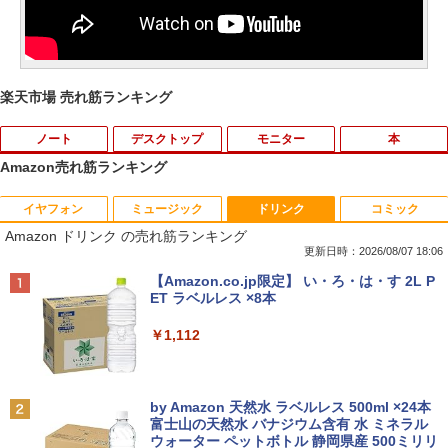
楽天市場 売れ筋ランキング
ノート
デスクトップ
モニター
本
Amazon売れ筋ランキング
イヤフォン
ミュージック
ドリンク
コミック
Amazon(アマゾン) タブレットPC New F
PHILIPS/フィリップス 241V8/11 / 23.8型
なぜ、あの人のがんは消えたのか？
1
1
1
Amazon ドリンク の売れ筋ランキング
ire Max 11(2023年発売) グレー B0B2SD
ワイド 液晶ディスプレイ FullHD/HDMI
8BVX ［11型 /Wi-Fiモデル /ストレージ：
ケーブル標準添付【中古/送料無料】※沖
更新日時：2026/08/07 18:06
￥3,828
64GB］ B0B2SD8BVX [振込不可]
縄、離島を除く
Anker Soundcore P40i ブラック
BRUCE WAYNE feat. Flo Milli, ATL Jacob
【Amazon.co.jp限定】 い・ろ・は・す 2L P
[Explicit]
ET ラベルレス ×8本
￥19,980
￥5,500
￥7,990
￥250
￥1,112
トランスフォーマーFANBOOK 2026
2
【新古品】2026年福袋 ノートパソコン
【良い】送料無料 TF: PHILIPS / フィ
2
2
Windows11 ノートPC 14インチノート
リップス 23.8型 ワイド HDMI 24インチ
￥2,500
Anker Soundcore P31i ブラック
BRUCE WAYNE feat. Flo Milli, ATL Jacob
by Amazon 天然水 ラベルレス 500ml ×24本
パソコン 4GB 64GB パソコンOffice搭載
液晶モニター 243V7Q フルHD(1920x10
[Explicit]
富士山の天然水 バナジウム含有 水 ミネラル
薄型ノートPC インテルCeleron 第11世
80) スピーカー搭載 動作良品 中古
ウォーター ペットボトル 静岡県産 500ミリリ
￥5,990
代 日本語キーボードデュアル USB3.0 WI
【3ケ月保証】