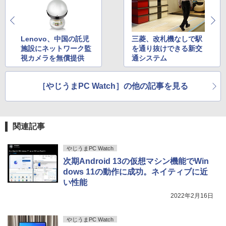
HUNTER×HUNTER モノクロ版 39 (ジャンプ
コミックスDIGITAL)
Lenovo、中国の託児
三菱、改札機なしで駅
施設にネットワーク監
を通り抜けできる新交
￥572
視カメラを無償提供
通システム
スーパーの裏でヤニ吸うふたり 9巻 (デジタル
［やじうまPC Watch］の他の記事を見る
版ビッグガンガンコミックス)
￥810
関連記事
やじうまPC Watch
次期Android 13の仮想マシン機能でWin
dows 11の動作に成功。ネイティブに近
い性能
2022年2月16日
やじうまPC Watch