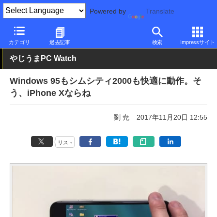
Powered by
Translate
PC Watch
パソコン/タブレット/スマートフォン
スマートフォン
カテゴリ
過去記事
検索
Impressサイト
やじうまPC Watch
Windows 95もシムシティ2000も快適に動作。そ
う、iPhone Xならね
劉 尭
2017年11月20日 12:55
リスト