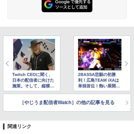
Twitch CEOに聞く、
2BASSA悲願の初勝
日本の配信者に向けた
利！広島TEAM iXAは
施策。そして、縦横レ
単独首位！熱い展開が
イアウト同時配信など
続くSFL 2025 Divisio
新機能の狙い
n F第6節
［やじうま配信者Watch］の他の記事を見る
関連リンク