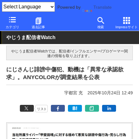
Powered by
Translate
PC Watch
市場
配信関連
配信者
カテゴリ
過去記事
検索
Impressサイト
やじうま配信者Watch
やじうま配信者Watchでは、配信者/インフルエンサー/プロゲーマー関
連の情報を取り上げます。
にじさんじ誹謗中傷犯、動機は「異常な承認欲
求」。ANYCOLORが調査結果を公表
宇都宮 充
2025年10月24日 12:49
リスト