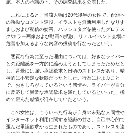
施。本人の承諾の下、その調査結果を公表した。
これによると、当該人物は20代後半の女性で、配信へ
の執拗なコメント連投、イラストを無断利用したなりす
ましおよび配信の妨害、ハッシュタグを使ったグロテス
ク/ホラー画像および動画の拡散、リアルイベント会場に
危害を加えるような内容の投稿を行なったという。
悪質な行為に至った理由については、好きなライバー
との距離感を一方的に縮めようとしてしまったためだと
し、背景には強い承認欲求と日頃のストレスがあり、精
神的に不安定な状態だったとした。行為におよぶこと
で、おもしろがっているという感情や、ライバーが自分
に反応して異常な承認欲求を満たしているといった、極
めて歪んだ感情が混在していたという。
この女性は、こういった行為が自身の未熟な人間性や
インターネット利用に関する認識の甘さ、自己中心的で
歪んだ承認欲求から生まれたものであり、ストレスを適