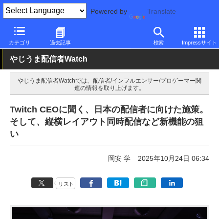
Powered by
Translate
PC Watch
市場
配信関連
配信者
カテゴリ
過去記事
検索
Impressサイト
やじうま配信者Watch
やじうま配信者Watchでは、配信者/インフルエンサー/プロゲーマー関
連の情報を取り上げます。
Twitch CEOに聞く、日本の配信者に向けた施策。
そして、縦横レイアウト同時配信など新機能の狙
い
岡安 学
2025年10月24日 06:34
リスト