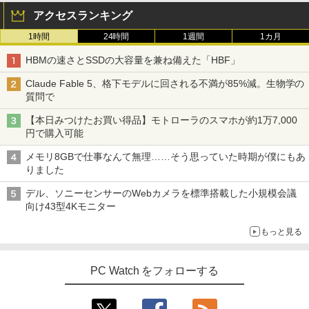
アクセスランキング
1時間
24時間
1週間
1カ月
HBMの速さとSSDの大容量を兼ね備えた「HBF」
Claude Fable 5、格下モデルに回される不満が85%減。生物学の
質問で
【本日みつけたお買い得品】モトローラのスマホが約1万7,000
円で購入可能
メモリ8GBで仕事なんて無理……そう思っていた時期が僕にもあ
りました
デル、ソニーセンサーのWebカメラを標準搭載した小規模会議
向け43型4Kモニター
もっと見る
PC Watch をフォローする