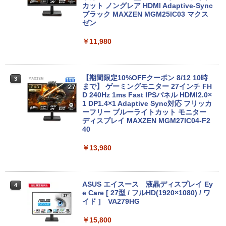
【クーポン使用で25,460円 8/2〜10迄】
カット ノングレア HDMI Adaptive-Sync
2
軽量 小型 レッツノート SV8 12.1型 第8
ブラック MAXZEN MGM25IC03 マクス
世代 Corei5 8365U メモリ16GB M.2 SS
ゼン
D 256GB Wi-Fi5 Bluetooth USB Type-
C Webカメラ Windows11 Pro MS offic
￥11,980
e2019 搭載 ノートパソコン 訳あり Let's
note レビュー投稿で180日保証
￥26,800
【期間限定10%OFFクーポン 8/12 10時
3
まで】 ゲーミングモニター 27インチ FH
D 240Hz 1ms Fast IPSパネル HDMI2.0×
1 DP1.4×1 Adaptive Sync対応 フリッカ
MS Office 2024 H&B 搭載｜中古ノート
ーフリー ブルーライトカット モニター
3
パソコン Windows11 Office付｜Core i5
ディスプレイ MAXZEN MGM27IC04-F2
第10世代 以降 メモリ 8GB SSD 256GB
40
｜富士通 LIFEBOOK A5510｜中古 ノー
トパソコン オフィス付き 中古PC ノート
￥13,980
PC｜テンキー WEBカメラ 内蔵 Bluetoo
th 15.6インチ 初期設定済み
￥34,800
ASUS エイスース 液晶ディスプレイ Ey
4
e Care [ 27型 / フルHD(1920×1080) / ワ
イド ] VA279HG
ノートパソコン 14インチ 新品 Windows
￥15,800
4