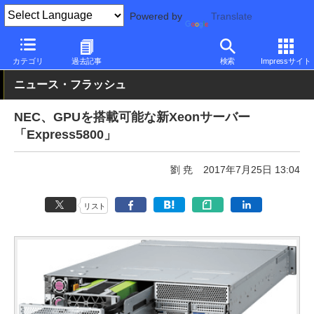
Powered by
Translate
PC Watch
パソコン/タブレット/スマートフォン
その他
カテゴリ
過去記事
検索
Impressサイト
ニュース・フラッシュ
NEC、GPUを搭載可能な新Xeonサーバー
「Express5800」
劉 尭
2017年7月25日 13:04
リスト