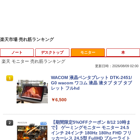
楽天市場 売れ筋ランキング
ノート
デスクトップ
モニター
本
楽天 モニター 売れ筋ランキング
更新日時：2026/08/09 02:00
中古ノートパソコン インテル Celeron C
WACOM 液晶ペンタブレット DTK-2451/
1
1
ore i5 Windows11 Pro Office 2024付き
G0 wacom ワコム 液晶 液タブ タブ タブ
メモリ4GB/8GB/16GB選択可 SSD128G
レット フルhd
B/1TB選択可 15.6型 テンキー ビジネス
在宅勤務 学生向け 初期設定不要 店長お
￥6,500
まかせ中古厳選 ノートPC ノート パソコ
ン 中古PC 在宅ワーク オフィス 中古
￥11,980
【期間限定5%OFFクーポン 8/12 10時ま
2
で】 ゲーミングモニター モニター 24.5
インチ 24インチ 180Hz 180hz FHD フリ
ッカーレス 24.5型 FullHD ブルーライト