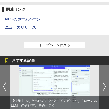
そして、（コミック） ： 13 【電子書
￥9,990
BRUCE WAYNE feat. Flo Milli, ATL Jacob
異世界居酒屋「のぶ」(22) (角川コミックス・
籍】[ 白石識 ]
[Explicit]
エース)
関連リンク
【Amazon.co.jp限定】 い・ろ・は・す 2L P
ET ラベルレス ×8本
￥792
Anker Soundcore P31i ピンク
￥250
￥832
NECのホームページ
￥1,112
￥5,990
ニュースリリース
[新品]サカモトデイズ SAKAMOTO DAY
3
見知らぬ糸
ONE PIECE モノクロ版 115 (ジャンプコミッ
S (1-28巻 最新刊) 全巻セット
クスDIGITAL)
by Amazon 天然水ラベルレス 2L×9本
￥250
トップページに戻る
￥14,916
Anker Soundcore Liberty 5 ディープブルー
￥594
￥1,117
￥14,990
おすすめ記事
On My Road (Stadium ver.)
HUNTER×HUNTER モノクロ版 39 (ジャンプ
永瀬廉 ファースト写真集（仮） [ 永瀬廉
4
コミックスDIGITAL)
by Amazon 炭酸水 ラベルレス 500ml ×24本
]
強炭酸水 ペットボトル 500ミリリットル (Sm
￥250
art Basic)
【2026年アップグレード版】AOKIMI ワイヤ
￥572
￥3,960
レスイヤホン bluetooth イヤホン V12 小型
軽量 ブルートゥースHi-Fi 最大36時間再生 ぶ
￥1,625
るーとゅーす コードレス ENCノイズキャン
セリング 自動ペアリング Type-C充電 マイク
On My Road (Stadium ver.)
スーパーの裏でヤニ吸うふたり 9巻 (デジタル
付き 防水 タッチ式音量調整 スポーツ/通勤/通
【特集】あなたのPCスペックにドンピシャな「ローカル
版ビッグガンガンコミックス)
ちいかわ なんか小さくてかわいいやつ
【Amazon.co.jp限定】 伊藤園 磨かれて、澄
5
学/WEB会議(ホワイト)
LLM」の選び方と快適化テク
（1） （ワイドKC） [ ナガノ ]
みきった日本の水 2L 8本 ラベルレス [ ケース
￥250