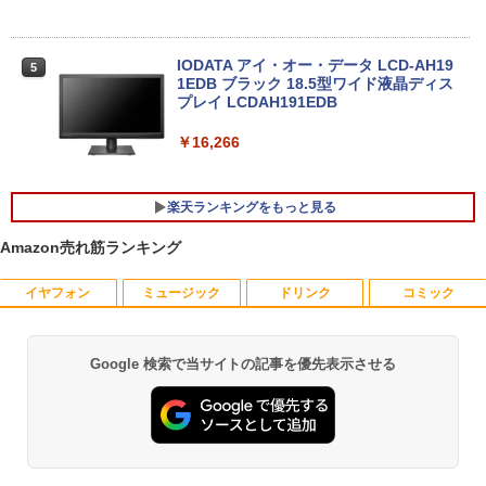
11 Pro Office搭載 日本語キーボード メ
モリ 8GB SSD 128GB 256GB 512GB 1
TB Webカメラ WiFi Bluetooth 選べる
カラー 14型 薄型 軽量 初心者 学習向け P
IODATA アイ・オー・データ LCD-AH19
5
C ピンク シルバー 最短当日出荷
1EDB ブラック 18.5型ワイド液晶ディス
プレイ LCDAH191EDB
￥29,800
￥16,266
新品ノートパソコン ノートPC 新品 Offic
5
楽天ランキングをもっと見る
e付き 初心者向け Windows11 初期設定
済 Webカメラ zoom 15.6型 テンキー付 I
Amazon売れ筋ランキング
ntel メモリ8GB16GB SSD256GB/512G
B フルHD液晶 大容量バッテリー Wi-Fi
テレワーク応援 在宅勤務 学生向け
イヤフォン
ミュージック
ドリンク
コミック
【中古】 祇園祭千百五十年記念 中近世祇
1
園社の研究 / 下坂 守 / 法蔵館 [単行本]
￥39,800
【宅配便出荷】
Google 検索で当サイトの記事を優先表示させる
Anker Soundcore P42i (Bluetooth 6.1)【完
BRUCE WAYNE feat. Flo Milli, ATL Jacob
by Amazon 天然水 ラベルレス 500ml ×24本
薬屋のひとりごと 17巻 (デジタル版ビッグガ
￥14,794
全ワイヤレスイヤホン/ウルトラノイズキャン
[Explicit]
富士山の天然水 バナジウム含有 水 ミネラル
ンガンコミックス)
セリング 3.5 / マルチポイント接続 / 最大40時
ウォーター ペットボトル 静岡県産 500ミリリ
間再生 / コンパクト形状/持ち運びに便利 / IP5
ットル (Smart Basic)
￥250
￥770
5 防塵防水位規格/PSE技術基準適合】パープ
学園騎士のレベルアップ！レベル1000超
2
ル
￥1,380
えの転生者、落ちこぼれクラスに入学。