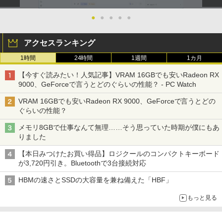
] [ 水 ] [ ペットボトル ] [ 箱買い ] [ ストック
￥810
￥1,964
] [ 水分補給 ]
￥1,100
●
●
●
●
●
￥998
Xiaomi シャオミ REDMI Buds 8 Lite ワイヤ
アクセスランキング
レスイヤホン Bluetooth 5.4 ノイズキャンセ
リング ANC 36時間再生
1時間
24時間
1週間
1カ月
￥3,480
【今すぐ読みたい！人気記事】VRAM 16GBでも安いRadeon RX
9000、GeForceで言うとどのぐらいの性能？ - PC Watch
VRAM 16GBでも安いRadeon RX 9000、GeForceで言うとどの
ぐらいの性能？
メモリ8GBで仕事なんて無理……そう思っていた時期が僕にもあ
りました
【本日みつけたお買い得品】ロジクールのコンパクトキーボード
が3,720円引き。Bluetoothで3台接続対応
HBMの速さとSSDの大容量を兼ね備えた「HBF」
もっと見る