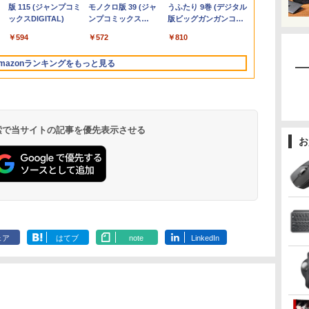
体
VP227HF
付・整備済み品・ メモ
代 Core i5-4590 i5 i7-
144Hz タッチパネル バ
ストレージ：64GB］
Windows11搭載
ランク/81【中古】
初期設定済み HP
パソコン GeForce
ンチ フルHD 
ク112個集めま
Liberty 5 ミッドナイ
(Stadium ver.)
ラベルレス 2L×9本
版 115 (ジャンプコミ
ード版】AOKIMI ワ
(Stadium ver.)
ラベルレス 500ml
モノクロ版 39 (ジャ
REDMI Buds 8 Lite ワ
麦茶 from 爽健美茶 ラ
うふたり 9巻 (デジタル
リ8GB / 高速SSD搭載
14700F｜ SSD 256GB
ッテリー内蔵 無線接続
B0B2SD8BVX [振込不
Office付き メモリ8GB
EliteBook 820G3 WEB
RTX5060 Ryzen7
ラ ノングレア 
田秀吾 ]
￥250
トブラック
ックスDIGITAL)
イヤレスイヤホン
×24本 強炭酸水 ペッ
ンプコミックス
イヤレスイヤホン
ベルレス
版ビッグガンガンコミ
GB
/ Webカメラ / HDMI・
～2TB｜メモリ 8～
12モデル選択 非光沢
可]
SSD256GB 初期設定済
カメラ搭載 整備済み
5700X Windows11
Windows11 
￥250
￥1,117
￥250
bluetooth イヤホン
トボトル 500ミリリ
DIGITAL)
Bluetooth 5.4 ノイズ
650mlPET×24本
ックス)
VGA / WiFi / 超軽量モ
64GB DDR4/5｜ デス
IPSパネル Type-C
み USB2.0 Wi-Fi無線
ネット閲覧 メール用
SSD 256GB〜1TB メ
Vostro 537
￥14,990
￥594
￥1,964
￥1,625
￥572
￥3,480
￥2,009
￥810
V12 小型軽量 ブルー
ットル (Smart
キャンセリング ANC
 マ
バイルノート ・初期設
クトップPC 2年保証
HDMI 軽量 薄型 リモー
LAN対応 キーボード＆
初心者向け 薄型軽量
モリ 16GB〜32GB eス
済 すぐ使える
トゥースHi-Fi 最大
Basic)
36時間再生
定不要
激安 高性能 ゲーム 本
トワーク ディスプレイ
マウス付属 在宅勤務
持ち便利 中古パソコン
ポーツ ゲーム デスク
証 送料無料
mazonランキングをもっと見る
36時間再生 ぶるーと
レ
体のみ PC 高スペッ 初
持ち運び ポータブルモ
学生向け 初心者向け
ノートパソコン中古 ノ
トップPC パソコン モ
ゅーす コードレス
期設定済み
ニター
高性能PC 新品
ートPC 安心保証
ニター
ENCノイズキャンセ
リング 自動ペアリン
グ Type-C充電 マイ
ク付き 防水 タッチ式
 検索で当サイトの記事を優先表示させる
音量調整 スポーツ/通
お
勤/通学/WEB会議(ホ
ワイト)
ェア
はてブ
note
LinkedIn