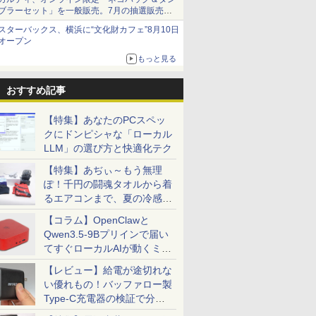
ブラーセット」を一般販売。7月の抽選販売の
当選無効分
スターバックス、横浜に“文化財カフェ”8月10日
オープン
もっと見る
おすすめ記事
【特集】あなたのPCスペッ
クにドンピシャな「ローカル
LLM」の選び方と快適化テク
【特集】あぢぃ～もう無理
ぽ！千円の闘魂タオルから着
るエアコンまで、夏の冷感グ
ッズ一挙紹介
【コラム】OpenClawと
Qwen3.5-9Bプリインで届い
てすぐローカルAIが動くミニ
PC「SER9 Pro」
【レビュー】給電が途切れな
い優れもの！バッファロー製
Type-C充電器の検証で分か
ったこと