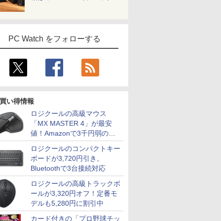
Webカメ
した [ 堀
ター ディスプレイ サ
i5-8365U 1.90GHz メ
アート 抽象画 アートポ
輝点保証)(ブラック) ア
代｜中古ノートパソコ
【180Hz/165Hz/144Hz】
速 SSD
パソコンOf
元パーティ
100％sR
HDMI
ブ 2台目 HDMI VGA
モリ8GB SSD WEBカ
スター ポスターフレー
イオーデータ LCD-
ン Windows11 office
HDMI+DP フルHD VA
256GB/512GB/1TB メ
型ノートP
と世界に復
ルレス 画
DELL
Pixio PX246 Wave
メラ内蔵 (SSD 512GB)
ム インテリア フレーム
A221DB
付き｜15.6型 テンキー
3000:1コントラスト比
モリ 8GB/16GB WIFI
Celeron
ぁ！』しま
黄金縦横比1
0 初期設定
win11 pro&office 2019
ポスターパネル 天然木
付き｜ノートパソコン
非光沢【1ms応答 2mm
15.6型大画面 テンキー
語キーボー
書籍】
沢IPSパネ
 90日保
搭載・送料無料
ナチュラル お洒落 リビ
Windows11 第8世代｜
狭額縁】液晶 pcモニタ
DVD Windows11搭載
USB3.0 WI
応 背面ポ
PC Watch をフォローする
ング 新生活 ギフト ポ
ノートパソコン｜パソ
ー パソコンモニター
Office付き 中古 PC パ
Bluetoo
保証 WQX
スター アートパネル
コン｜PC｜中古PC
HDR/チルト/スピーカー
ソコン 中古ノート 中
応援
ース付き N
内蔵 kksmart 1年保証付
古ノートパソコン
買い得情報
ロジクールの高級マウス
「MX MASTER 4」が最安
値！Amazonで3千円弱の割
引
ロジクールのコンパクトキー
ボードが3,720円引き。
Bluetoothで3台接続対応
ロジクールの高級トラックボ
ールが3,320円オフ！定番モ
デルも5,280円に割引中
カード付きの「プロ野球チッ