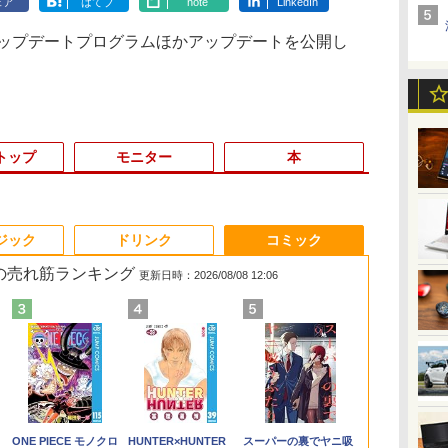
ェア
はてブ
note
LinkedIn
03アップデートプログラムほかアップデートを公開し
トップ
モニター
本
6
3
3
3
3
4
4
4
4
5
5
5
5
6
6
6
ジック
ドリンク
コミック
 の売れ筋ランキング
更新日時：2026/08/08 12:06
ゲーミングPC G-
ー
さ
ス
ASUS エイスース 液
ちいかわ なんか小さ
Panasonic Let's note
「楽天ランキング1
＼本日限定500円値下
Amazon(アマゾン) タ
【今だけP10倍！大量
アンダーニンジャ
I.O DATA アイオーデー
中古 ノートパソコン
＼マラソン限定値引／
【全巻】 天幕のジャー
【マラソンセ
IODATA ア
ハーバード、
/WiFi+Bluet
3）
一体
晶ディスプレイ Eye
くてかわいいやつ（2）
CF-SZ6/12.1型FHD /
位」 デスクトップパソ
げ／＼楽天1位！2026
ブレットPC New Fire
還元！】一体型デスク
（18） 【電子書籍】[
タ/ゲーミングモニター
12.5インチ Corei5 第6
【新品 当日出荷】新生
ドゥーガル 1-6巻セッ
中ポイント5
データ LCD-A
ォード、オッ
ニ
ガノ
ン
Care [ 21.45型 / フル
（ワイドKC） [ ナガノ
第7世代 Core i3-
コン Windows11
年最新の超軽量超薄型
Max 11(2023年発売) グ
トップパソコン
花沢健吾 ]
23.8イン
世代 最大SSD512G 最
活応援 7点 セット ゲー
ト （ボニータ・コミッ
ートパソコン Co
ブラック 21.
ード… 科学
￥254,980
SSD)/12.1W/WUXGA(1920x1200)/Win11
イ
5型
HD(1920×1080) / ワイ
]
7100U /中古ノートパ
Office付き パソコン
／モバイルモニター
レー B0B2SD8BVX
VETESA 22型液晶 第2
チ/GigaCrysta/EX-
大メモリ16G WPS
ミングPC ゲーミング
クス） [ トマトスープ
第8世代 メモ
液晶ディスプ
れた すごい
￥10,980
￥1,210
￥14,800
￥45,700
￥12,480
￥19,980
￥39,900
￥792
￥13,900
￥18,600
￥169,290
￥5,280
￥25,980
￥14,402
￥1,760
】
付
ド ] ブラック
ソコン win11 office
新品｜インテル 第14世
15.6インチ フルHD 4K
［11型 /Wi-Fiモデル /
世代Core i5
LDGC243HDB/138S0214285Q/B
office付き Windows11
パソコン デスクトップ
]
M.2 SSD500G
LCDA221DB
人生が変わる
.
Anker Soundcore
On My Road
by Amazon 天然水
ONE PIECE モノクロ
【2026年アップグレ
On My Road
by Amazon 炭酸水
HUNTER×HUNTER
Xiaomi シャオミ
BUGS LIFE
コカ・コーラ やかんの
スーパーの裏でヤニ吸