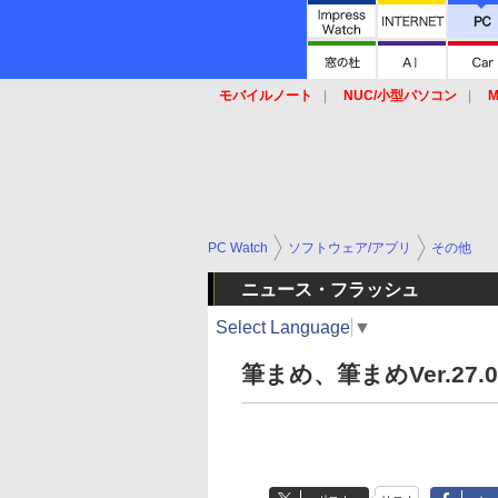
モバイルノート
NUC/小型パソコン
M
SSD
キーボード
マウス
PC Watch
ソフトウェア/アプリ
その他
ニュース・フラッシュ
Select Language
▼
筆まめ、筆まめVer.2