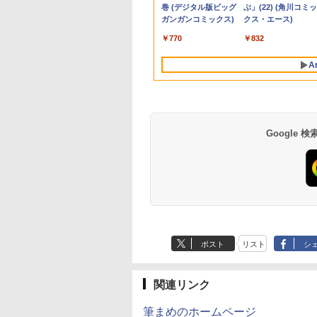
0Hz/165Hz/144Hz】
SD
パソコンOffice搭載 薄
元パーティーメンバー
100％sRGB色域 ベゼ
PC 初期設定済 15.6型
(256GBor512GBor1TB)/
1280×1024 DVI VGA
【20260729】
き｜フルHD液晶一
P40i オフホワイト
Flo Milli, ATL Jacob
ラベルレス 500ml
巻 (デジタル版ビッグ
P31i ブラック
Flo Milli, ATL Jacob
定】 い・ろ・は・す
ぶ」(22) (角川コミッ
I+DP フルHD VA
GB/512GB/1TB メ
型ノートPC インテル
と世界に復讐＆『ざま
ルレス 画像比調整可能
インテル高速CPU ラン
フルHD（1920x1080）
VESA準拠【中古】
型 インテル Core i5
[Explicit]
×24本 富士山の天然
ガンガンコミックス)
[Explicit]
2L PET ラベルレス
クス・エース)
00:1コントラスト比
8GB/16GB WIFI
Celeron 第11世代 日本
ぁ！』します！【電子
黄金縦横比16:10 非光
ダムで発送 メモリ4GB
液晶モニタ/光学ドライ
Core i7｜ SSD 128
￥7,990
￥5,990
水 バナジウム含有 水
×8本
沢【1ms応答 2mm
.6型大画面 テンキー
語キーボードデュアル
書籍】
沢IPSパネル VESA対
～ 高速SSD1TB 最大
ブ/5.8Ghz WI-
～1TB｜メモリ8GB
￥250
￥1,380
￥770
￥250
￥1,112
￥832
ミネラルウォーター
縁】液晶 pcモニタ
 Windows11搭載
USB3.0 WIFI
応 背面ポート 無輝点
フルHD Webカメラ
FI/Bluetooth/Windows11
16GB｜ キーボード
ペットボトル 静岡県
パソコンモニター
ice付き 中古 PC パ
Bluetooth テレワーク
保証 WQXGA 収納ケ
zoom 軽量薄型 無線
Pro & KINGSOFT WPS
ウス付 2年保証 安い
A
産 500ミリリットル
R/チルト/スピーカー
ン 中古ノート 中
応援
ース付き NK-133
型番更新で在庫処分
Office/HDMI/デスクト
PC 初期設定済み テ
(Smart Basic)
kksmart 1年保証付
ートパソコン
ップパソコン(再生中古
ワーク 在宅勤務
品)
Google
ポスト
リスト
シ
関連リンク
筆まめのホームページ