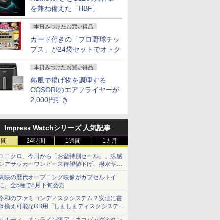
を兼ね備えた「HBF」
本日みつけたお買い得品
カード付きの「プロ野球チッ
プス」が24袋セットでオトク
本日みつけたお買い得品
熱風で揚げ物を調理する
COSORIのエアフライヤーが
2,000円引き
Impress Watchシリーズ 人気記事
時間
24時間
1週間
1カ月
ユニクロ、今日から「お盆特別セール」。涼感
シアサッカーワンピース待望値下げ、撥水ギア
ショーツは1990円に
東映の歴代オープニング映像がカプセルトイ
に。全5種で8月下旬発売
令和のファミコンディスクシステム？安価に書
き換え可能なGB用「しましまディスクシステ
ム」
カルディ、オンライン限定「ネコバッグ＆タン