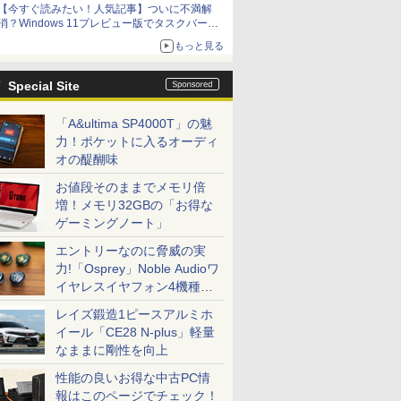
【今すぐ読みたい！人気記事】ついに不満解
消？Windows 11プレビュー版でタスクバーの
配置変更を徹底検証 - PC Watch
もっと見る
Special Site
「A&ultima SP4000T」の魅
力！ポケットに入るオーディ
オの醍醐味
お値段そのままでメモリ倍
増！メモリ32GBの「お得な
7
7
7
8
8
8
9
9
9
10
10
10
ゲーミングノート」
エントリーなのに脅威の実
力!「Osprey」Noble Audioワ
イヤレスイヤフォン4機種を
一気に聴く
レイズ鍛造1ピースアルミホ
GEAR Aim GB7A-C256B/CP1 Ryzen7 /RTX5060Ti(8GB版) /32GBメモリ /1TB SSD
ール期間
イ・オー・
スタンフ
[アウトレット] ゲーミ
パナソ ニック ノートパ
MARK ROTHKO (マー
アイオーデータ｜I-O
超得2,000円OFF&P2倍
2026／27J1＆J2＆J3選
残り6台【人気旧モデル
【全品最大2500円OFF
ROCKIN'ON JAPAN
ノートパソ
信じていた
【5倍ポイ
イール「CE28 N-plus」軽量
ooth対応
倍】中古ノ
221DBX
クスフォ
ングモニター 23.8イン
ソコン Let's note CF-
ク・ロスコ) | Violet
DATA 液晶ディスプレイ
｜第8世代 office付き｜
手名鑑
新品15％OFF！】楽天1
クーポン】【第8世代
(ロッキング・オン・ジ
新生活応援
ンジョン奥
kksmar
なままに剛性を向上
re i5
5型ワイド
的に証明さ
チ FHD 120Hz IPS 白
SV8 軽量化 12.1インチ
Center, 1955 | アート
(21.5型/ADS/FullHD
楽天1位 三冠獲得｜豪
位！1ms 180Hz ゲーミ
Core i5 4コア 8スレッ
ャパン) 2026年 10月号
Windows
かけたがギ
ター 13.
￥1,390
リ8GB
レイ
習慣大百科
ホワイト ブルー ピン
WUXGA(1920×1200)
プリント / ポスター フ
1920×1080/75Hz/5ms/HDMI/D-
華特典付き｜最大180
ングモニター 23.8イン
ド】東芝 dynabook
15インチ
ガチャ』で
2.5K(256
性能の良いお得な中古PC情
￥14,730
￥29,800
￥22,000
￥15,520
￥29,800
￥15,780
￥26,800
￥1,080
￥39,800
￥792
￥15,999
B 13.3イ
X
テクニッ
ク ピクシオ 液晶 モニ
ノートPC 第8世代Core
レーム付き 北欧 モダン
sub/VESA/5年保証・無
日保証｜Core i5 第8世
チ 黒 白
B65 第8世代Core i5 高
ン 8GB/1
の仲間達を
型 超軽量6
報はこのページでチェック！