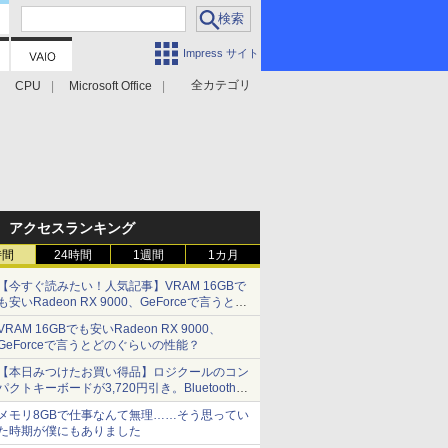
Impress サイト
全カテゴリ
CPU
Microsoft Office
アクセスランキング
時間
24時間
1週間
1カ月
【今すぐ読みたい！人気記事】VRAM 16GBで
も安いRadeon RX 9000、GeForceで言うとど
のぐらいの性能？ - PC Watch
VRAM 16GBでも安いRadeon RX 9000、
GeForceで言うとどのぐらいの性能？
【本日みつけたお買い得品】ロジクールのコン
パクトキーボードが3,720円引き。Bluetoothで3
台接続対応
メモリ8GBで仕事なんて無理……そう思ってい
た時期が僕にもありました