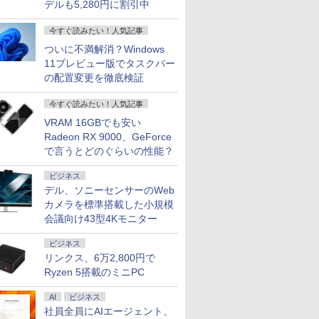
デルも5,280円に割引中
今すぐ読みたい！人気記事
ついに不満解消？Windows
11プレビュー版でタスクバー
の配置変更を徹底検証
今すぐ読みたい！人気記事
VRAM 16GBでも安い
Radeon RX 9000、GeForce
で言うとどのぐらいの性能？
ビジネス
デル、ソニーセンサーのWeb
カメラを標準搭載した小規模
会議向け43型4Kモニター
ビジネス
リンクス、6万2,800円で
Ryzen 5搭載のミニPC
AI
ビジネス
社員全員にAIエージェント、