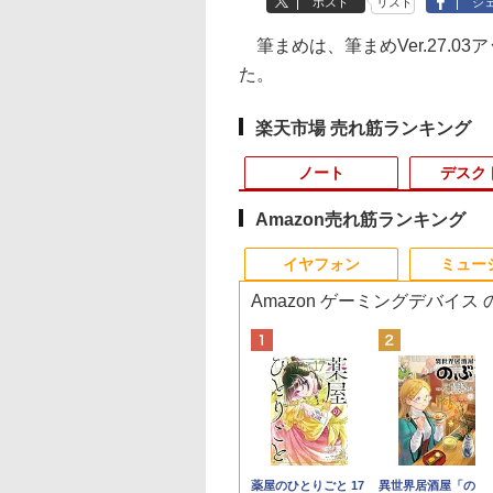
ポスト
リスト
シ
筆まめは、筆まめVer.27.
た。
楽天市場 売れ筋ランキング
ノート
デスク
Amazon売れ筋ランキング
10
10
10
1
1
1
1
2
2
2
2
イヤフォン
ミュー
Amazon ゲーミングデバイス
版) /32GBメモリ /1TB SSD
6台【人気旧モデル
品最大2500円OFF
KIN'ON JAPAN
ノートパソコン 新古品
信じていた仲間達にダ
【5倍ポイント】
【期間限定破格金
【Dell Core-i7 & 24イン
NEC LCD-AS193Mi 19
ちいかわ なんか小さ
Panasonic CF-
【おまかせ】モニタ
ちいかわ なんか小
【初期設定済み】デ
15％OFF！】楽天1
ポン】【第8世代
ッキング・オン・ジ
新生活応援
ンジョン奥地で殺され
kksmart モバイルモニ
額！】新生活 新古品
チ2台液晶PCセット】
インチ スクエア LED
くてかわいいやつ（4）
SV8RFCVS Core i5
23インチ 1920x1080
くてかわいいやつ（
クトップパソコン 
ms 180Hz ゲーミ
e i5 4コア 8スレッ
ン) 2026年 10月号
Windows11 ノートPC
かけたがギフト『無限
ター 13.3インチ
Win11搭載 パソコンノ
intel Core i7-7700、
液晶モニター 薄型 液
（ワイドKC） [ ナガノ
8365U
フルHD HDMI PCモ
（ワイドKC） [ ナ
型 2026新品 パソコ
D-
モニター 23.8イン
東芝 dynabook
15インチノートパソコ
ガチャ』でレベル9999
2.5K(2560*1600) 自立
ートパソコンoffice付
RAM:16GB、SSD:選択
晶ディスプレイ 非光沢
]
1.6GHz/8GB/256GB(
ター 中古ディスプレ
]
一体型PC 24型 21.
,780
,800
080
￥39,800
￥792
￥15,999
￥9,980
￥41,800
￥3,200
￥1,210
￥12,300
￥6,600
￥1,210
￥47,700
 白
 第8世代Core i5 高
ン 8GB/16GB 最大1TB
の仲間達を手に入れて
型 超軽量606g
き 初心者向けノート
可能
IPSパネル SXGA
外装割れあり【中古
Windows11 Office
Anker Soundcore
BRUCE WAYNE feat.
by Amazon 天然水
薬屋のひとりごと 17
Anker Soundcore
BRUCE WAYNE feat
【Amazon.co.jp限
異世界居酒屋「の