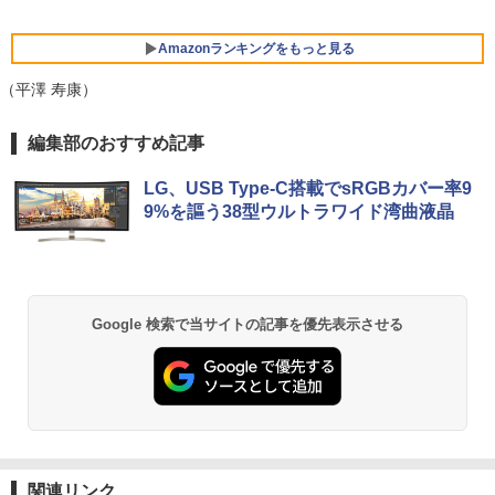
日保証 送料無料
デスクトップPC Ryzen7 5700G メモリ1
5
￥29,980
6GB SSD1TB B550 グラボなし
Amazonランキングをもっと見る
￥148,700
（平澤 寿康）
13.3インチ 良品 Lenovo ThinkPad X13
5
BRUCE WAYNE feat. Flo Milli, ATL Jacob
【Amazon.co.jp限定】 い・ろ・は・す 2L P
薬屋のひとりごと 17巻 (デジタル版ビッグガ
Gen2 Type-20XJ フルHD / Windows11/
編集部のおすすめ記事
[Explicit]
ET ラベルレス ×8本
ンガンコミックス)
高性能 AMD Ryzen 5-5650u/ 16GB/ 爆
速NVMe式256GB-SSD/ カメラ/ 無線Wi-
LG、USB Type-C搭載でsRGBカバー率9
Fi6/ Office付き/ Win11【中古ノートパソ
￥250
￥1,112
￥770
9%を謳う38型ウルトラワイド湾曲液晶
コン 中古パソコン 中古PC】税込送料無
料 あす楽対応 当日発送
￥34,990
BRUCE WAYNE feat. Flo Milli, ATL Jacob
by Amazon 天然水 ラベルレス 500ml ×24本
異世界居酒屋「のぶ」(22) (角川コミックス・
[Explicit]
富士山の天然水 バナジウム含有 水 ミネラル
エース)
ウォーター ペットボトル 静岡県産 500ミリリ
Google 検索で当サイトの記事を優先表示させる
ットル (Smart Basic)
￥250
￥832
￥1,380
On My Road (Stadium ver.)
ONE PIECE モノクロ版 115 (ジャンプコミッ
クスDIGITAL)
by Amazon 炭酸水 ラベルレス 500ml ×24本
強炭酸水 ペットボトル 500ミリリットル (Sm
￥250
art Basic)
￥594
関連リンク