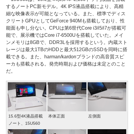
するノートPC新モデル。4K IPS液晶搭載により、高精
細な映像表示が可能となっている。また、標準でディス
クリートGPUとしてGeForce 940Mも搭載しており、性
能面も申し分ない。CPUは第6世代Core i3/i5/i7が搭載可
能で、展示機ではCore i7-6500Uを搭載していた。メイ
ンメモリは8GBで、DDR3Lを採用するという。内蔵スト
レージは最大1TBのHDDと最大512GBのSSDを同時に搭
載できる。また、harman/kardonブランドの高音質スピ
ーカも搭載される。発売時期および価格は未定とのこと
だ。
15.6型4K液晶搭載
本体正面
左側面
ノート、15U560