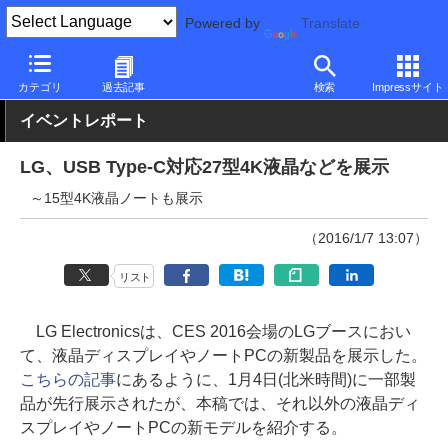
Powered by
Translate
PC Watch
半導体/周辺機器
モニター
LG
カテゴリ
過去記事
検索
Impressサイト
イベントレポート
LG、USB Type-C対応27型4K液晶などを展示
～15型4K液晶ノートも展示
（2016/1/7 13:07）
リスト
LG Electronicsは、CES 2016会場のLGブースにおい
て、液晶ディスプレイやノートPCの新製品を展示した。
こちらの記事
にあるように、1月4日(北米時間)に一部製
品が先行展示されたが、本稿では、それ以外の液晶ディ
スプレイやノートPCの新モデルを紹介する。