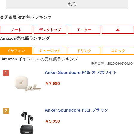
れる
楽天市場 売れ筋ランキング
ノート
デスクトップ
モニター
本
Amazon売れ筋ランキング
イヤフォン
ミュージック
ドリンク
コミック
【期間限定★新品無線マウス付】中古ノ
ポイント10倍 中古パソコン デスクトッ
アンダーニンジャ（18） 【電子書籍】[
1
1
1
Amazon イヤフォン の売れ筋ランキング
ートパソコン Windows11 Office2019搭
プパソコン Windows 11【Office付】
花沢健吾 ]
載 15.6型 テンキー付き Celeron 第8世代
【Windows 11 Pro 64Bit搭載】DELL O
更新日時：2026/08/07 00:06
Core i3 Core i5 メモリ4GB/16GB SSD1
ptiplexシリーズ Core i5搭載/4G/新品SS
￥792
Anker Soundcore P40i オフホワイト
28GB～1TB Webカメラ DVD 無線LAN
D 120GB/DVD-ROM/送料無料【オプショ
店長おまかせPC 初期設定済 送料無料
ン色々有】
￥7,990
【中古】
￥24,800
￥9,999
熱帯魚・水草大図鑑 定番種から新種まで
2
￥6,600
Anker Soundcore P31i ブラック
【エントリーでポイント100％還元のチ
2
往復送料込！パソコンレンタルハイスペ
ャンス】GMKtec ミニpc G3 Pro Intel C
2
￥5,990
ックモデルCore i7/16G/SSD/カメラ付き
ore i3 10110U 16GB DDR4 64GBまで増
（4週間延長）【Office2024セット】イ
設 512GB SSD M.2 2242 最大8TB Wind
ンストール済※この商品はレンタルで
ows11 Pro mini pc 4.1GHz WIFI6 BT5.