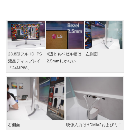
23.8型フルHD IPS
4辺ともベゼル幅は
左側面
液晶ディスプレイ
2.5mmしかない
「24MP88」
右側面
映像入力はHDMI×2およびミニ