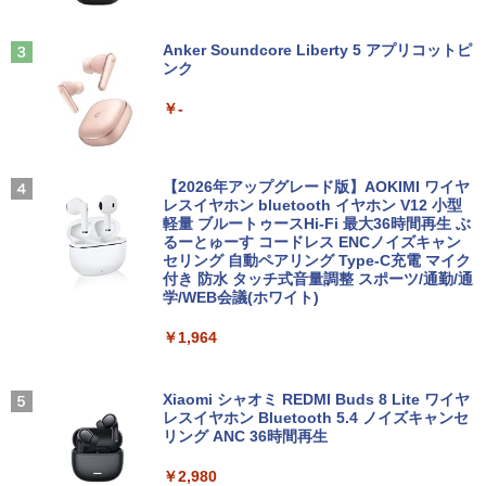
す。販売品ではありません。ご了承下さ
2 小型PC VESA対応 ミニパソコン 2画面
看護師・看護学生のためのレビューブッ
3
い。
高性能 みにpc nucbox 省エネ デスクト
ク 2027 [ 岡庭 豊 ]
ップPC
Anker Soundcore Liberty 5 アプリコットピ
ンク
￥14,300
￥6,930
￥66,248
￥-
ノートパソコン14インチ 極軽量約965g
3
富士通 LIFEBOOK U748 高性能第7世代
[VETESA正規販売店]デスクトップパソ
これから俺は、後輩に抱かれます 6【電
3
4
Core i5-7300U カメラ内蔵 メモリ最大16
コン PC 一体型 新品 Windows11 27型 C
【2026年アップグレード版】AOKIMI ワイヤ
子限定かきおろし付】 【電子書籍】[ 佳
GB SSD1TB 薄い軽い FHD液晶 type-C
ore i7 第4世代 Office付き メモリ16GB
レスイヤホン bluetooth イヤホン V12 小型
門サエコ ]
WIFI Bluetooth 中古ノートパソコン Off
SSD512GB 初期設定済 ホワイト ブラッ
軽量 ブルートゥースHi-Fi 最大36時間再生 ぶ
ice付き 5GWIFI Bluetooth最新Microso
ク
るーとゅーす コードレス ENCノイズキャン
￥878
ftOffice2024可 Windows11
セリング 自動ペアリング Type-C充電 マイク
付き 防水 タッチ式音量調整 スポーツ/通勤/通
￥69,800
学/WEB会議(ホワイト)
￥16,500
あかね噺 23 【電子書籍】[ 末永裕樹 ]
5
￥1,964
GMKtec GMK-K8 PLUS-32/1T-W11Pro
4
￥572
【マラソンセール期間中ポイント5倍】中
(8845HS)
4
古ノートパソコン 第11世代 Core i5 メモ
Xiaomi シャオミ REDMI Buds 8 Lite ワイヤ
リ16GB M.2 SSD256GB 13.3インチ フ
レスイヤホン Bluetooth 5.4 ノイズキャンセ
￥124,800
ルHD ノングレア Webカメラ 無線LAN
リング ANC 36時間再生
Wi-Fi Bluetooth Windows11 東芝 dyna
book G83/HS 初期設定済 すぐ使える 90
￥2,980