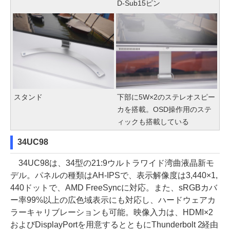
D-Sub15ピン
スタンド
下部に5W×2のステレオスピー
カを搭載。OSD操作用のステ
ィックも搭載している
34UC98
34UC98は、34型の21:9ウルトラワイド湾曲液晶新モ
デル。パネルの種類はAH-IPSで、表示解像度は3,440×1,
440ドットで、AMD FreeSyncに対応。また、sRGBカバ
ー率99%以上の広色域表示にも対応し、ハードウェアカ
ラーキャリブレーションも可能。映像入力は、HDMI×2
およびDisplayPortを用意するとともにThunderbolt 2経由