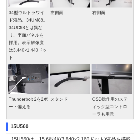
34型ウルトラワイ
左側面
右側面
ド液晶、34UM88。
34UC98とは異な
り、平面パネルを
採用。表示解像度
は3,440×1,440ドッ
ト
Thunderbolt 2を2ポ
スタンド
OSD操作用のステ
ート備える
ィック型コントロ
ーラも用意
15U560
15U560は、15.6型4K(3,840×2,160ドット)液晶を搭載