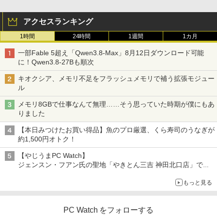
アクセスランキング
1時間
24時間
1週間
1カ月
一部Fable 5超え「Qwen3.8-Max」8月12日ダウンロード可能
に！Qwen3.8-27Bも順次
キオクシア、メモリ不足をフラッシュメモリで補う拡張モジュー
ル
メモリ8GBで仕事なんて無理……そう思っていた時期が僕にもあ
りました
【本日みつけたお買い得品】魚のプロ厳選、くら寿司のうなぎが
約1,500円オトク！
【やじうまPC Watch】
ジェンスン・フアン氏の聖地「やきとん三吉 神田北口店」で
「ご来店記念コース」を娘と堪能
もっと見る
～コース名を変更したのはNVIDIAに怒られたからではない
PC Watch をフォローする