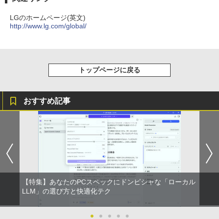
￥1,625
LGのホームページ(英文)
http://www.lg.com/global/
On My Road (Stadium ver.)
HUNTER×HUNTER モノクロ版 39 (ジャンプ
コミックスDIGITAL)
by Amazon 天然水ラベルレス 2L×9本
￥250
￥572
￥1,117
トップページに戻る
BUGS LIFE
スーパーの裏でヤニ吸うふたり 9巻 (デジタル
版ビッグガンガンコミックス)
コカ・コーラ やかんの麦茶 from 爽健美茶 ラ
おすすめ記事
ベルレス 650mlPET×24本
￥250
￥810
￥2,009
【特集】あなたのPCスペックにドンピシャな「ローカル
LLM」の選び方と快適化テク
●
●
●
●
●