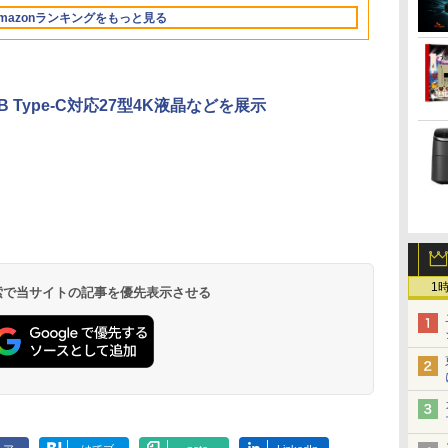
トゥースHi-Fi 最大
Basic)
36時間再生
ノン
プレイ 修理交換用液晶
ス/USBメモリ/中古パソ
激安 高性能 ゲーム 本
マウス付属 在宅勤務
古ノートパソコン 中
ポーツ ゲーム デスク
Bluetooth Wi-Fi 無線
べるカラー 
mazonランキングをもっと見る
36時間再生 ぶるーと
レ
パネル
コン/ノートパソコ
体のみ PC 高スペッ 初
学生向け 初心者向け
古パソコン ノートパ
トップPC パソコン モ
｜中古 パソコン 中古
ト タブレッ
ゅーす コードレス
ン/Windows11/Windows10
期設定済み
高性能PC 新品
ソコン ノート ノート
ニター
PC Word Excel
ENCノイズキャンセ
PC タブレット
リング 自動ペアリン
OFFICE付き
グ Type-C充電 マイ
B Type-C対応27型4K液晶などを展示
ク付き 防水 タッチ式
音量調整 スポーツ/通
勤/通学/WEB会議(ホ
ワイト)
ONE PIECE モノクロ
HUNTER×HUNTER
スーパーの裏でヤニ吸
版 115 (ジャンプコミ
モノクロ版 39 (ジャ
うふたり 9巻 (デジタル
ックスDIGITAL)
ンプコミックス
版ビッグガンガンコミ
DIGITAL)
ックス)
￥594
￥572
￥810
1
 検索で当サイトの記事を優先表示させる