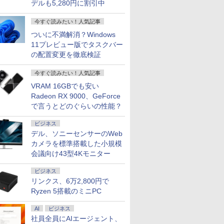
デルも5,280円に割引中
今すぐ読みたい！人気記事
ついに不満解消？Windows
11プレビュー版でタスクバー
の配置変更を徹底検証
今すぐ読みたい！人気記事
VRAM 16GBでも安い
Radeon RX 9000、GeForce
で言うとどのぐらいの性能？
ビジネス
デル、ソニーセンサーのWeb
カメラを標準搭載した小規模
会議向け43型4Kモニター
ビジネス
リンクス、6万2,800円で
Ryzen 5搭載のミニPC
AI
ビジネス
社員全員にAIエージェント、