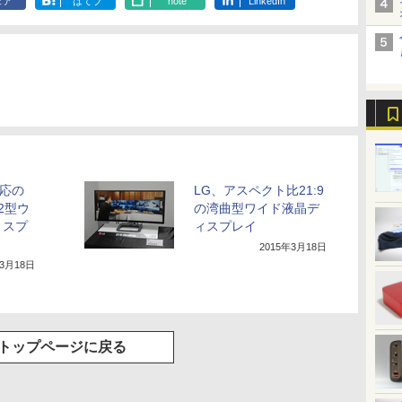
ェア
はてブ
note
LinkedIn
対応の
LG、アスペクト比21:9
2型ウ
の湾曲型ワイド液晶デ
ィスプ
ィスプレイ
2015年3月18日
年3月18日
トップページに戻る