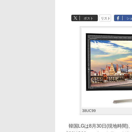
ポスト
リスト
シ
38UC99
韓国LGは8月30日(現地時間