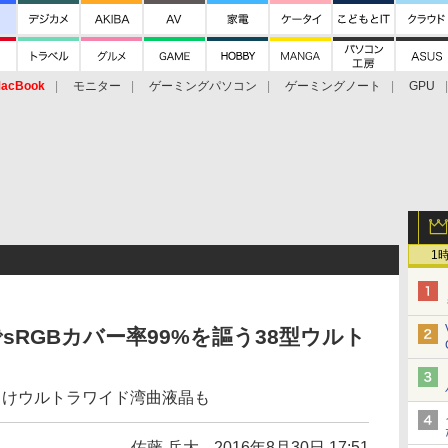
acBook
モニター
ゲーミングパソコン
ゲーミングノート
GPU
1
搭載でsRGBカバー率99%を謳う38型ウルト
ム向けウルトラワイド湾曲液晶も
佐藤 岳大
2016年8月30日 17:51