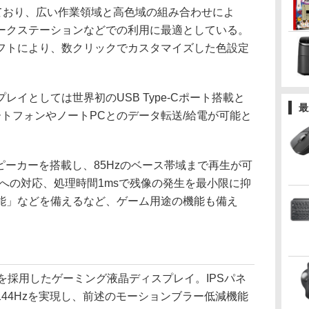
っており、広い作業領域と高色域の組み合わせによ
ークステーションなどでの利用に最適としている。
フトにより、数クリックでカスタマイズした色設定
イとしては世界初のUSB Type-Cポート搭載と
最
トフォンやノートPCとのデータ転送/給電が可能と
対応スピーカーを搭載し、85Hzのベース帯域まで再生が可
ncへの対応、処理時間1msで残像の発生を最小限に抑
能」などを備えるなど、ゲーム用途の機能も備え
ルを採用したゲーミング液晶ディスプレイ。IPSパネ
44Hzを実現し、前述のモーションブラー低減機能