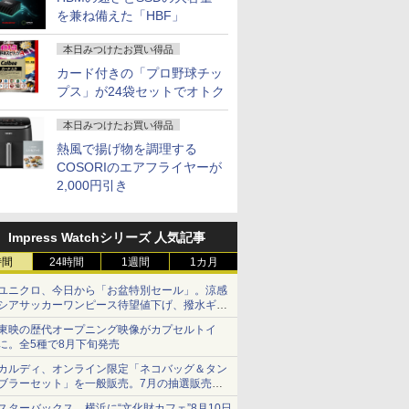
レッツノー
パソコン 中古PC】税
古ノートパソコン 中古
パソコン 
cocopar H
を兼ね備えた「HBF」
トノート
込送料無料 あす楽対応
パソコン ノートパソコ
イルPC フ
当日発送
ン ノート ノートPC
Bluetoo
本日みつけたお買い得品
OFFICE付き
HDMI
カード付きの「プロ野球チッ
プス」が24袋セットでオトク
本日みつけたお買い得品
熱風で揚げ物を調理する
COSORIのエアフライヤーが
2,000円引き
Impress Watchシリーズ 人気記事
時間
24時間
1週間
1カ月
ユニクロ、今日から「お盆特別セール」。涼感
シアサッカーワンピース待望値下げ、撥水ギア
ショーツは1990円に
東映の歴代オープニング映像がカプセルトイ
に。全5種で8月下旬発売
カルディ、オンライン限定「ネコバッグ＆タン
ブラーセット」を一般販売。7月の抽選販売の
当選無効分
スターバックス、横浜に“文化財カフェ”8月10日