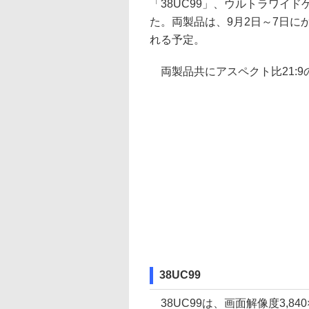
「38UC99」、ウルトラワイド
た。両製品は、9月2日～7日にか
れる予定。
両製品共にアスペクト比21:
38UC99
38UC99は、画面解像度3,84