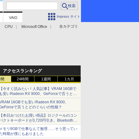
Impress サイト
全カテゴリ
CPU
Microsoft Office
アクセスランキング
時間
24時間
1週間
1カ月
【今すぐ読みたい！人気記事】VRAM 16GBで
も安いRadeon RX 9000、GeForceで言うとど
のぐらいの性能？ - PC Watch
VRAM 16GBでも安いRadeon RX 9000、
GeForceで言うとどのぐらいの性能？
【本日みつけたお買い得品】ロジクールのコン
パクトキーボードが3,720円引き。Bluetoothで3
台接続対応
メモリ8GBで仕事なんて無理……そう思ってい
た時期が僕にもありました