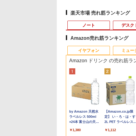
楽天市場 売れ筋ランキング
ノート
デスク
Amazon売れ筋ランキング
10
10
10
1
1
1
1
2
2
2
2
イヤフォン
ミュー
Amazon ドリンク の売れ筋
版) /32GBメモリ /1TB SSD
間限定P15倍+最大
thi 互換品 液晶
限定生産・特典つき
バッテリー80%以上保
【楽天1位常連・超800
[新品]三国志(1-60巻 全
ノートパソコン14イン
【Dell Core-i7 & 24イン
PHILIPS 241V8 LED液
BARFOUT! SPECIAL
中古パソコン 東芝 ノ
【期間限定10%OFF
＆Premium特別編
【初期設定済み】デ
%OFFクーポン】
.0インチ
UZURU2027 羽生
証｜MS Office 2024
冠獲得】黒/白 モニタ
巻) 全巻セット
チ 極軽量約965g 富士
チ2台液晶PCセット】
晶モニター 23.8インチ
EDITION EARLY
トパソコン Dynaboo
ーポン 8/12 10時ま
台湾、街歩きガイド
クトップパソコン 
年保証】
60WUM-NX6
カレンダー卓上版
H&B 搭載｜中古 ノー
ー 21.5 / 23.8 / 24.5 /
通 LIFEBOOK U748
intel Core i7-7700、
ワイド ブラック
AUTUMN 2026 / TIME
S73 13.3型 薄型軽量
モニター 21.5型 液
型 2026新品 パソコ
￥37,818
￥1,879
NASONIC パナソニ
E0B77 対応
登 直 ]
トパソコン
27型 240Hz/200Hz
高性能第7世代Core i5-
RAM:16GB、SSD:選択
1920×1080 （フル
TRAVEL 岩本 照
ートPC 第8世代 Core
ィスプレイ ベゼル 
一体型PC 24型 21.
,300
,900
750
￥37,800
￥11,999
￥16,500
￥41,800
￥6,500
￥1,870
￥16,800
￥9,480
￥47,700
 レッツノート
GA 1920x1200
Windows11 Office付
/180Hz/165Hz/100Hz
7300U カメラ内蔵 メ
可能
HD）16:9 IPSパネル 非
（Snow Man） [ ブラ
i5-8250U/メモリ 8GB
スプレイ 液晶モニタ
Windows11 Office
Anker Soundcore
BRUCE WAYNE feat.
by Amazon 天然水
Anker Soundcore
BRUCE WAYNE feat
【Amazon.co.jp限
'S NOTE CF-LV9
Hz 40ピン IPS LED
｜Core i7 第10世代 メ
ゲーミングモニター
モリ最大16GB
(256GBor512GBor1TB)/
光沢 ノングレア 液晶デ
ウンズブックス ]
/NVMe SSD ハード
PCモニター 壁掛け 
き｜フルHD液晶一
P40i オフホワイト
Flo Milli, ATL Jacob
ラベルレス 500ml
P31i ブラック
Flo Milli, ATL Jacob
定】 い・ろ・は・す
D256GB メモリ
D 液晶ディスプレイ
モリ 8GB ストレージ
1ms応答 pcモニター
SSD1TB 薄い軽い
フルHD（1920x1080）
ィスプレイ HDMI VGA
スク/Wi-
リッカーレス
型 インテル Core i5
[Explicit]
×24本 富士山の天然
[Explicit]
2L PET ラベルレス
 Core i5 Windows
交換用液晶パネル
SSD 256GB｜
パソコン モニター 非
FHD液晶 type-C WIFI
液晶モニタ/光学ドライ
VESA準拠 PS4 switch
Fi/Bluetooth/Type-
FreeSync 21.5イン
Core i7｜ SSD 128
￥7,990
￥5,990
水 バナジウム含有 水
×8本
 Pro 中古 アウトレ
Dynabook G83 13.3イ
光沢 スピーカー内蔵
Bluetooth 中古ノート
ブ/5.8Ghz WI-
対応 スイッチ 【中古】
C/HDMI/Windows11&
角度調節 FullHD ブ
～1TB｜メモリ8GB
￥250
￥1,380
￥250
￥1,112
ミネラルウォーター
 返品 送料無料 中
ンチ FHD 中古PC 中古
HDR/Freesync/VESA
パソコン Office付き
FI/Bluetooth/Windows11
2019搭載 パソコン 
ーライトカット VA
16GB｜ キーボード