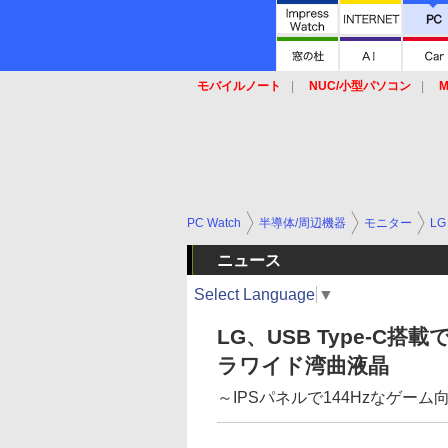
モバイルノート
NUC/小型パソコン
M
SSD
キーボード
マウス
PC Watch
半導体/周辺機器
モニター
LG
ニュース
Select Language
▼
LG、USB Type-C
ラワイド湾曲液晶
～IPSパネルで144Hzなゲー