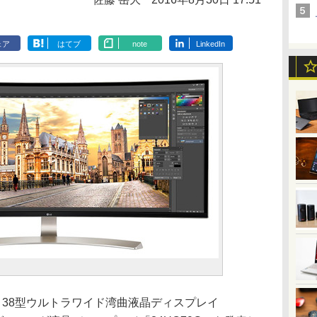
ェア
はてブ
note
LinkedIn
)、38型ウルトラワイド湾曲液晶ディスプレイ