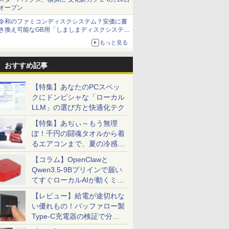
オープン
令和のファミコンディスクシステム？安価に書
き換え可能なGB用「しましまディスクシステ
ム」
もっと見る
おすすめ記事
【特集】あなたのPCスペッ
クにドンピシャな「ローカル
LLM」の選び方と快適化テク
【特集】あぢぃ～もう無理
ぽ！千円の闘魂タオルから着
るエアコンまで、夏の冷感グ
ッズ一挙紹介
【コラム】OpenClawと
Qwen3.5-9Bプリインで届い
てすぐローカルAIが動くミニ
PC「SER9 Pro」
【レビュー】給電が途切れな
い優れもの！バッファロー製
Type-C充電器の検証で分か
ったこと