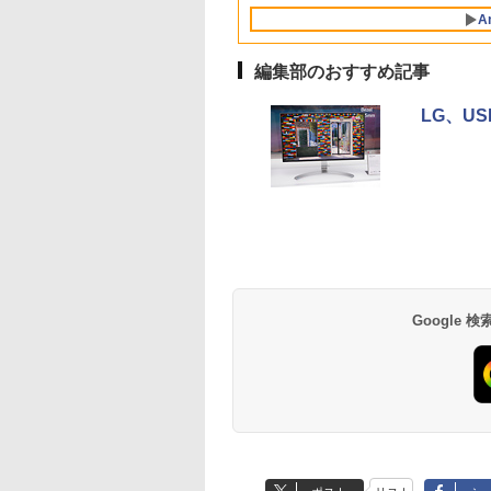
ペットボトル 静岡県
ートパソコン 中古
パソコン ノート モバ
cocopar HG-238
5GWIFI Bluetooth最
Pro & KINGSOFT WPS
ト
ル VESAフル FHD
ウス付 2年保証 安い
A
産 500ミリリットル
コン ノートパソコ
イルPC フルHD
新
Office/HDMI/デスクト
グレア MAXZEN
PC 初期設定済み テ
(Smart Basic)
ノート ノートPC
Bluetooth タイプC
MicrosoftOffice2024
ップパソコン(再生中古
JM22CH02
ワーク 在宅勤務
編集部のおすすめ記事
FICE付き
HDMI
可 Windows11
品)
LG、US
薬屋のひとりごと 17
異世界居酒屋「の
巻 (デジタル版ビッグ
ぶ」(22) (角川コミッ
ガンガンコミックス)
クス・エース)
￥770
￥832
Google