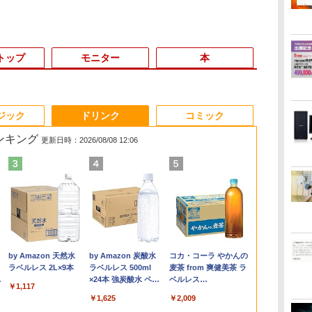
トップ
モニター
本
6
3
3
3
3
4
4
4
4
5
5
5
5
6
6
6
ジック
ドリンク
コミック
ランキング
更新日時：2026/08/08 12:06
ゲーミングPC G-
ー
ク
集
ス
Yoothi 互換品 液晶
からだの厚みを薄くす
【★最大100%ポイン
「楽天ランキング1
【今だけP10倍！大量
【選べる2色 コスパ抜
ピアノ 楽譜 カプース
【期間限定P15倍+最
＼マラソン限定値引／
Dell SE2416H 23.8イン
信じていた仲間達にダ
レビュー投稿 5年保証
【今だけ無線
Yoothi 互換
ハイキュー！
/WiFi+Bluet
k
で】
。
一体
13.3インチ N133BGA-
る [ 土屋元明 ]
ト】【新生活応援・
位」 デスクトップパソ
還元！】一体型デスク
群】モバイルモニター
チン | 8つの演奏会用エ
大10%OFFクーポン】
【新品 当日出荷】新生
チ モニター (フル
ンジョン奥地で殺され
｜MS Office 2024
レゼント 】Pan
13.3インチ
ット(1-45巻
 ノ
晶デ
ン
EA2 NT133WHM-N35
2026】【Office 2019
コン Windows11
トップパソコン
15.6インチ フルHD
チュード 作品40 | 8
【3年保証】
活応援 7点 セット ゲー
HD/IPS非光沢/HDMI・
かけたがギフト『無限
H&B 搭載｜中古ノー
CF-RZ6 [Core
M133NWFD R
プコミックス）
￥254,980
￥1,540
ディ
5型
NT133WHM-N45
H&B】富士通
Office付き パソコン
VETESA 22型液晶 第2
100%sRGB 非光沢IPS
Concert Studies
MICROSOFT マイク
ミングPC ゲーミング
D-Sub15ピン/傾き調
ガチャ』でレベル9999
トパソコン
8GBメモリ 2
IVO8544 対応 
春一 ]
￥8,900
￥23,999
￥45,700
￥39,900
￥8,999
￥5,940
￥29,700
￥169,290
￥9,800
￥792
￥29,800
￥29,980
￥10,800
￥25,828
ー
付
NT133WHM-N46
LIFEBOOK/第3世代
新品｜インテル 第14世
世代Core i5
パネル Type-C対応
Op.40
ロソフト SURFACE
パソコン デスクトップ
整) 【付属品：電源ケ
の仲間達を手に入れて
Windows11 Office付
SSD 無線 カメ
1920x1080 IP
.
Anker Soundcore
On My Road
by Amazon 天然水
【2026年アップグレ
On My Road
by Amazon 炭酸水
Xiaomi シャオミ
BUGS LIFE
コカ・コーラ やかんの
ディ
フ
体
NT133WHM-N47
Core i7/メモ
代 Core i5-4590 i5 i7-
Windows11搭載
miniHDMI 薄型軽量 約
GO 2 LTE
パソコン GeForce
ーブル・HDMIケーブ
元パーティーメンバー
｜テンキー DVD 搭載
型] : 良品 ● Le
LCD 液晶デ
Liberty 5 ミッドナイ
(Stadium ver.)
ラベルレス 2L×9本
ード版】AOKIMI ワ
(Stadium ver.)
ラベルレス 500ml
REDMI Buds 8 Lite ワ
麦茶 from 爽健美茶 ラ
BOE07AE BOE07AD
リ:8GB/16GB/SSD:256GB/512GB/1TB/
14700F｜ SSD 256GB
Office付き メモリ8GB
650g VESA対応 モニタ
ADVANCED (LTEモデ
RTX5060 Ryzen7
ル】3ヶ月保証付き
と世界に復讐＆『ざま
｜Core i5 第7世代 メ
中古 ノート
修理交換用液
￥250
トブラック
イヤレスイヤホン
×24本 強炭酸水 ペッ
イヤレスイヤホン
ベルレス
チ
GB
BOE07C0 BOE0800 対
テンキー/15.6
～2TB｜メモリ 8～
SSD256GB 初期設定済
ー 持ち運び サブディ
ル) SSD128GB メモリ
5700X Windows11
ぁ！』します！（23）
モリ 8GB SSD 256GB
Office搭載
￥250
￥1,117
￥250
bluetooth イヤホン
トボトル 500ミリリ
Bluetooth 5.4 ノイズ
650mlPET×24本
office
ル
応 1366x768 WXGA
型/USB3.0/HDMI/wi-
64GB DDR4/5｜ デス
み USB2.0 Wi-Fi無線
スプレイ テレワーク
8GB Windows 11 Pro
SSD 256GB〜1TB メ
（KCデラックス） [ 大
｜店長厳選 Lenovo
Windows1
￥14,990
￥1,964
￥1,625
￥3,480
￥2,009
V12 小型軽量 ブルー
ットル (Smart
キャンセリング ANC
ノー
パネ
 マ
LED LCD 液晶ディス
fi/Office/無線マウ
クトップPC 2年保証
LAN対応 キーボード＆
在宅勤務 UPERFECT
中古 返品 送料無料 中
モリ 16GB〜32GB eス
前 貴史 ]
ThinkPad 15.6型
Windows11