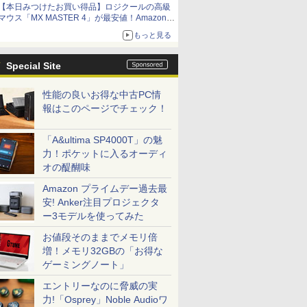
【本日みつけたお買い得品】ロジクールの高級
マウス「MX MASTER 4」が最安値！Amazonで
3千円弱の割引
もっと見る
Special Site
性能の良いお得な中古PC情
報はこのページでチェック！
「A&ultima SP4000T」の魅
力！ポケットに入るオーディ
オの醍醐味
Amazon プライムデー過去最
安! Anker注目プロジェクタ
ー3モデルを使ってみた
お値段そのままでメモリ倍
増！メモリ32GBの「お得な
ゲーミングノート」
エントリーなのに脅威の実
力!「Osprey」Noble Audioワ