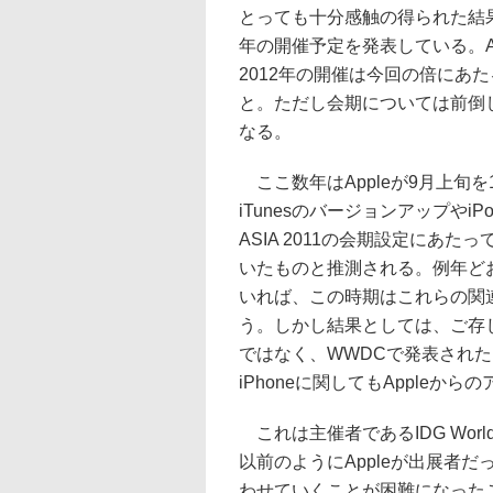
とっても十分感触の得られた結果だった
年の開催予定を発表している。A
2012年の開催は今回の倍にあ
と。ただし会期については前倒し
なる。
ここ数年はAppleが9月上旬
iTunesのバージョンアップやi
ASIA 2011の会期設定にあ
いたものと推測される。例年どお
いれば、この時期はこれらの関
う。しかし結果としては、ご存
ではなく、WWDCで発表された
iPhoneに関してもApple
これは主催者であるIDG Worl
以前のようにAppleが出展者
わせていくことが困難になった