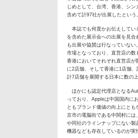
じめとして、台湾、香港、シン
含めて計97社が出展したという
本誌でも何度かお伝えしているとおり
を含めた展示会への出展を見合
も出展や協賛は行なっていない。
市場となっており、直営店の数
香港においてそれぞれ直営店が
に2店舗、そして香港に1店舗、
計7店舗を展開する日本に数の
ほかにも認定代理店となるAuthor
っており、Appleは中国国内
ともブランド価値の向上にとも
京市の電脳街である中関村には、こ
や同社のラインナップにない製品
機器なども存在しているのが実