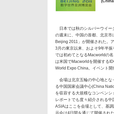
(China
日本では秋のシルバーウイーク
の週末に、中国の首都、北京市におい
Beijing 2011」が開催され
3月の東京以来、およそ9年半
では初めてとなるMacworld
は米国でMacworldを開催するI
World Expo China。
会場は北京五輪の中心地となっ
る中国国家会議中心(China Natio
を収容する大規模なコンベンション施設で
レポートでも度々紹介される中国
ASIAはここを会場として、基
示会は4日間を通じて開催され