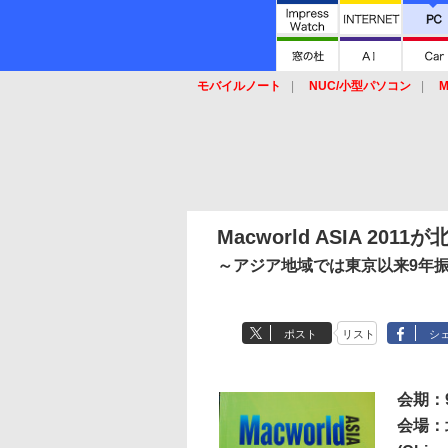
モバイルノート
NUC/小型パソコン
M
SSD
キーボード
マウス
Macworld ASIA 201
～アジア地域では東京以来9年振りの
ポスト
リスト
シ
会期：
会場：