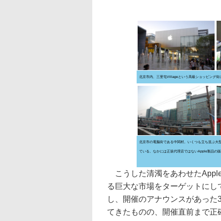
北京市内、三里屯Villageという高級ショッピング街にあ
北京市の電脳街である中関村。いくつも立ち並ぶ大
ている。なかには正規代理店ではないApple製品の
こうした清濁をあわせたApp
る巨大な市場をターゲットにして、
し、開催のアナウンスがあった
てきたものの、開催直前まで正