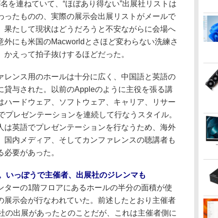
iaなどが名を連ねていて、“ほぼあり得ない”出展社リストは
わったものの、実際の展示会出展リストがメールで
。果たして現状はどうだろうと不安ながらに会場へ
外にも米国のMacworldとさほど変わらない洗練さ
、かえって拍子抜けするほどだった。
レンス用のホールは十分に広く、中国語と英語の
貸与された。以前のAppleのように主役を張る講
はハードウェア、ソフトウェア、キャリア、リサー
みでプレゼンテーションを連続して行なうスタイル。
人は英語でプレゼンテーションを行なうため、海外
、国内メディア、そしてカンファレンスの聴講者も
る必要があった。
ld。いっぽうで主催者、出展社のジレンマも
ターの1階フロアにあるホールの半分の面積が使
の展示会が行なわれていた。前述したとおり主催者
7社の出展があったとのことだが、これは主催者側に