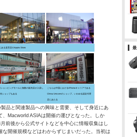
最
る直営店のApple Store
型ショッピングモールに無数の販売店が入居し
こちらは中国におけるiPhoneキャリアである
販売ショップもある
China Unicomのショップ。いわゆる認定代理
店にあたる
le製品と関連製品への興味と需要、そして身近にあ
Macworld ASIAは開催の運びとなった。しか
3月前後から公式サイトなどを中心に情報収集はし
確な開催規模などはわからずじまいだった。当初は