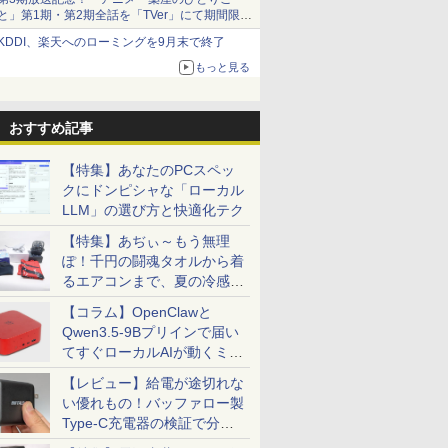
と」第1期・第2期全話を「TVer」にて期間限定
で順次無料配信開始
KDDI、楽天へのローミングを9月末で終了
もっと見る
おすすめ記事
【特集】あなたのPCスペッ
クにドンピシャな「ローカル
LLM」の選び方と快適化テク
【特集】あぢぃ～もう無理
ぽ！千円の闘魂タオルから着
るエアコンまで、夏の冷感グ
ッズ一挙紹介
【コラム】OpenClawと
Qwen3.5-9Bプリインで届い
てすぐローカルAIが動くミニ
PC「SER9 Pro」
【レビュー】給電が途切れな
い優れもの！バッファロー製
Type-C充電器の検証で分か
ったこと