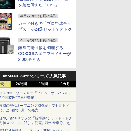
を兼ね備えた「HBF」
本日みつけたお買い得品
カード付きの「プロ野球チッ
プス」が24袋セットでオトク
本日みつけたお買い得品
熱風で揚げ物を調理する
COSORIのエアフライヤーが
2,000円引き
Impress Watchシリーズ 人気記事
時間
24時間
1週間
1カ月
Amazon、ウイスキー「フロム・ザ・バレル」
が“4402円”で再び登場！
東映の歴代オープニング映像がカプセルトイ
に。全5種で8月下旬発売
はやぶさ50％オフの「新幹線eチケット（トク
だ値スペシャル28）」発売。秋冬乗車分、えき
ねっと限定
第3期放送記念！ アニメ「薬屋のひとりご