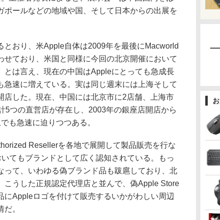
ガポールなどの地域や国、そして日本からの出展を
。
、米Apple自体は2009年を最後にMacworld
わせており、米国と同様に今回の北京開催において
とは言え、現在の中国はAppleにとっても急成長
も急速に増えている。実は同じ週末には上海そして
開店した。現在、中国には北京市に2店舗、上海市
お
計5つの直営店が存在し、2003年の銀座店開店から
上でも急速に迫りつつある。
ized Resellerを各地で展開して製品販売を行な
においてもブランドとして広く認知されている。もっ
なって、いわゆる偽ブランド品も跋扈しており、北
うした正規認定代理店と並んで、偽Apple Store
にAppleロゴを付けて販売するいかがわしい周辺
情だ。