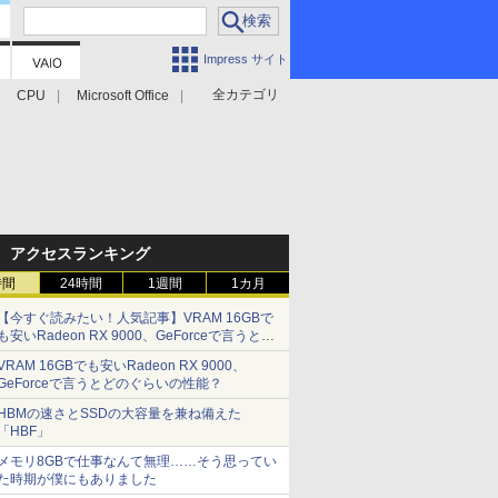
Impress サイト
全カテゴリ
CPU
Microsoft Office
アクセスランキング
時間
24時間
1週間
1カ月
【今すぐ読みたい！人気記事】VRAM 16GBで
も安いRadeon RX 9000、GeForceで言うとど
のぐらいの性能？ - PC Watch
VRAM 16GBでも安いRadeon RX 9000、
GeForceで言うとどのぐらいの性能？
HBMの速さとSSDの大容量を兼ね備えた
「HBF」
メモリ8GBで仕事なんて無理……そう思ってい
た時期が僕にもありました