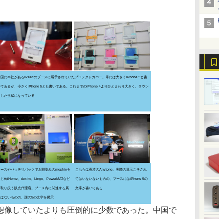
米国に本社があるiPearlのブースに展示されていたプロテクトカバー。帯には大きくiPhone ?と書
てあるが、小さくiPhone 5とも書いてある。これまでのiPhone 4よりひとまわり大きく、ラウン
ドした形状になっている
ケースやバッテリパックでお馴染みのmophieを
こちらは香港のAnytone。実際の展示こそされ
じめiHome、dexim、Lingo、PowerMATなど
てはいないないものの、ブースにはiPhone 5の
を取り扱う販売代理店。ブース内に関連する展
文字が書いてある
示はないものの、謎の5の文字を掲示
像していたよりも圧倒的に少数であった。中国で