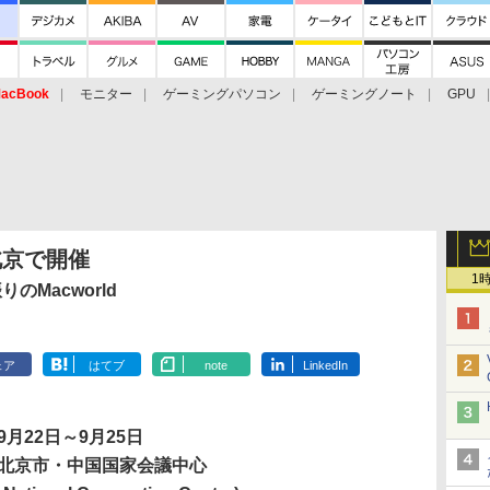
acBook
モニター
ゲーミングパソコン
ゲーミングノート
GPU
1が北京で開催
1
Macworld
ェア
はてブ
note
LinkedIn
9月22日～9月25日
北京市・中国国家会議中心