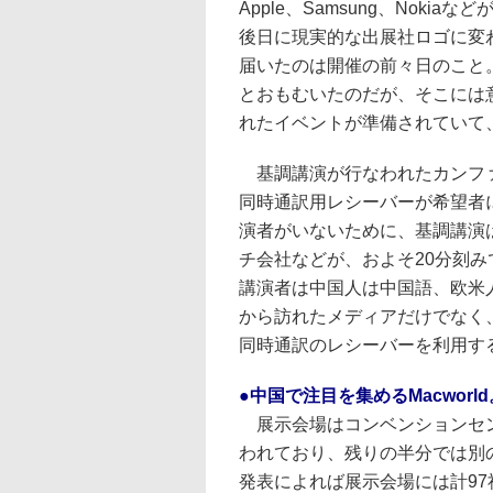
Apple、Samsung、Nok
後日に現実的な出展社ロゴに変
届いたのは開催の前々日のこと
とおもむいたのだが、そこには意
れたイベントが準備されていて
基調講演が行なわれたカンファ
同時通訳用レシーバーが希望者に
演者がいないために、基調講演
チ会社などが、およそ20分刻
講演者は中国人は中国語、欧米
から訪れたメディアだけでなく
同時通訳のレシーバーを利用す
●中国で注目を集めるMacwor
展示会場はコンベンションセン
われており、残りの半分では別
発表によれば展示会場には計9