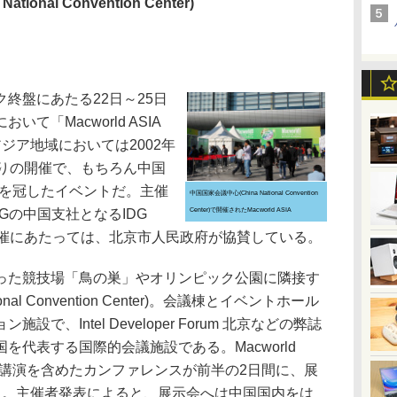
 National Convention Center)
終盤にあたる22日～25日
て「Macworld ASIA
た。アジア地域においては2002年
振りの開催で、もちろん中国
の名を冠したイベントだ。主催
中国国家会議中心(China National Convention
DGの中国支社となるIDG
Center)で開催されたMacworld ASIA
イベント開催にあたっては、北京市人民政府が協賛している。
た競技場「鳥の巣」やオリンピック公園に隣接す
nal Convention Center)。会議棟とイベントホール
、Intel Developer Forum 北京などの弊誌
を代表する国際的会議施設である。Macworld
調講演を含めたカンファレンスが前半の2日間に、展
た。主催者発表によると、展示会へは中国国内をは