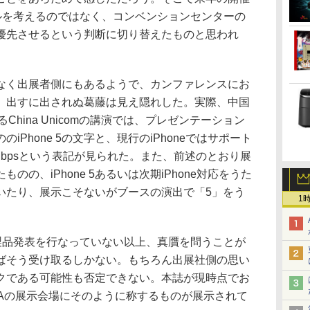
ールを考えるのではなく、コンベンションセンターの
優先させるという判断に切り替えたものと思われ
く出展者側にもあるようで、カンファレンスにお
、出すに出されぬ葛藤は見え隠れした。実際、中国
るChina Unicomの講演では、プレゼンテーション
Phone 5の文字と、現行のiPhoneではサポート
1Mbpsという表記が見られた。また、前述のとおり展
の、iPhone 5あるいは次期iPhone対応をうた
いたり、展示こそないがブースの演出で「5」をう
1
が製品発表を行なっていない以上、真贋を問うことが
ばそう受け取るしかない。もちろん出展社側の思い
クである可能性も否定できない。本誌が現時点でお
 ASIAの展示会場にそのように称するものが展示されて