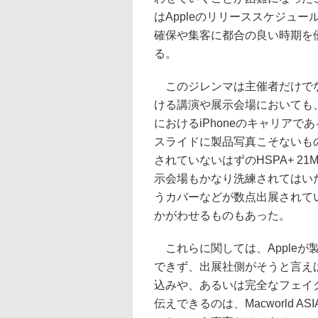
はAppleのリリーススケジュ
確保や集客に都合の良い時期を
る。
このジレンマは主催者だけでな
ける講演や展示会場においても
におけるiPhoneのキャリアであ
スライドに製品写真こそないもののi
されていないはずのHSPA+ 2
示会場もかなり洗練されてはいたもの
うカバーなどが数点出展されて
かがわせるものもあった。
これらに関しては、Apple
できず、出展社側がそうと言え
込みや、あるいは完全なフェイ
伝えできるのは、Macworld