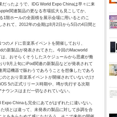
ようで、IDG World Expo Chinaは早々に来
pple関連製品の更なる市場拡大も見こしてか、
たる1階ホールの全面積を展示会場に用いるとのこ
されて、2012年の会期は8月2日から5日の4日間と
を1つのメドに音楽系イベントを開催しており、
Podの新製品が発表されてきた。今回のMacworld
たっては、おそらくそうしたスケジュールから思慮が働
り9月上旬にiPod関連の新製品などが発表されて
連周辺機器で賑わうであろうことを想像したであろ
じのとおり音楽系イベントが開催されていないだけ
iOS 5の正式リリース時期や、噂が先行する次期
からのアナウンスはまだ一切なされていない。
d Expo Chinaも完全にあてがはずれたに違いない。
だった頃とは違って、未発表の製品に対して歩調を合
ことをあらためて感じただろう。そこで来年の開催