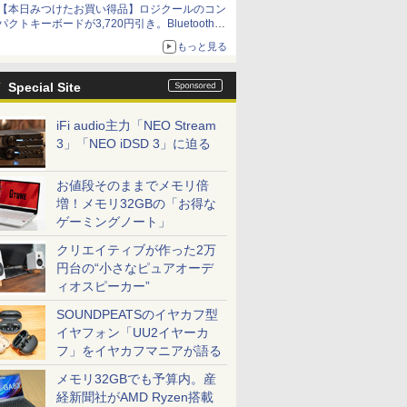
【本日みつけたお買い得品】ロジクールのコン
パクトキーボードが3,720円引き。Bluetoothで3
台接続対応
もっと見る
Special Site
iFi audio主力「NEO Stream
3」「NEO iDSD 3」に迫る
お値段そのままでメモリ倍
増！メモリ32GBの「お得な
ゲーミングノート」
クリエイティブが作った2万
円台の“小さなピュアオーデ
ィオスピーカー”
SOUNDPEATSのイヤカフ型
イヤフォン「UU2イヤーカ
フ」をイヤカフマニアが語る
メモリ32GBでも予算内。産
経新聞社がAMD Ryzen搭載