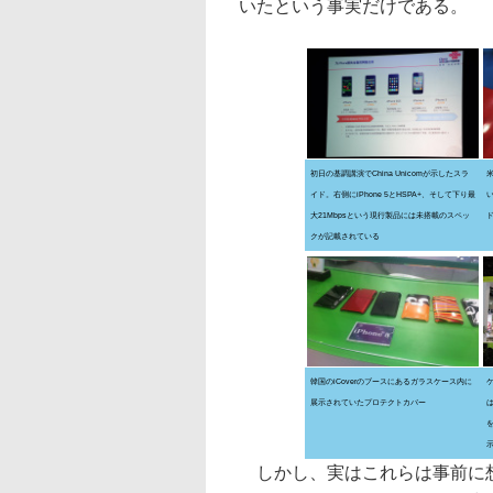
いたという事実だけである。
初日の基調講演でChina Unicomが示したスラ
イド。右側にiPhone 5とHSPA+、そして下り最
い
大21Mbpsという現行製品には未搭載のスペッ
クが記載されている
韓国のiCoverのブースにあるガラスケース内に
展示されていたプロテクトカバー
は
しかし、実はこれらは事前に想