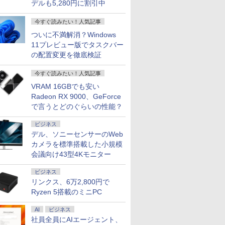
デルも5,280円に割引中
今すぐ読みたい！人気記事
ついに不満解消？Windows
11プレビュー版でタスクバー
の配置変更を徹底検証
今すぐ読みたい！人気記事
VRAM 16GBでも安い
Radeon RX 9000、GeForce
で言うとどのぐらいの性能？
ビジネス
デル、ソニーセンサーのWeb
カメラを標準搭載した小規模
会議向け43型4Kモニター
ビジネス
リンクス、6万2,800円で
Ryzen 5搭載のミニPC
AI
ビジネス
社員全員にAIエージェント、