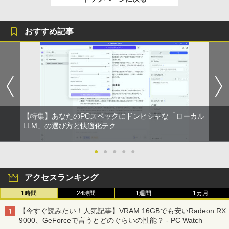
おすすめ記事
【特集】あなたのPCスペックにドンピシャな「ローカル
LLM」の選び方と快適化テク
●
●
●
●
●
アクセスランキング
1時間
24時間
1週間
1カ月
【今すぐ読みたい！人気記事】VRAM 16GBでも安いRadeon RX
9000、GeForceで言うとどのぐらいの性能？ - PC Watch