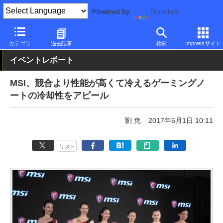
Powered by
Translate
PC Watch
イベント
COMPUTEX TAIPEI
2017
カテゴリ
過去記事
検索
Impressサイト
イベントレポート
MSI、競合より性能が高くて冷えるゲーミングノ
ートの冷却性をアピール
劉 尭
2017年6月1日 10:11
リスト