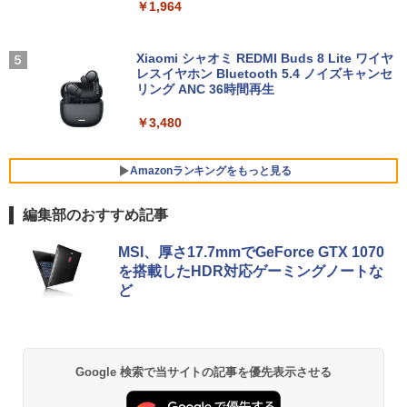
￥1,964
軽減 フリッカーフリー VESA対応 フレー
ver 山中柔太朗(B4サイズ両面ピンナッ
ムレス HDMI1.4／DP／VGAコントラス
プ)
【週末限定999円OFF！】 中古ノートパ
ト1000:1 チルト調節可 ビジネス用 【送
4
ソコン 中古パソコン 中古 Office付き バ
料無料】pcモニター (ケーブル付）
Xiaomi シャオミ REDMI Buds 8 Lite ワイヤ
￥2,200
ッテリー良好 DVDマルチ 初心者向け 大
レスイヤホン Bluetooth 5.4 ノイズキャンセ
画面 ビジネス 仕事 訳あり Windows11
リング ANC 36時間再生
￥10,980
Pro NEC VersaPro VKT16XZG4 Core i5
8GB 15.6インチ 中古 パソコン ノートパ
￥3,480
ソコン
IOデータ 3辺フレームレス＆広視野角A
5
￥30,999
DSパネル液晶ディスプレイ ［21.5型 /フ
Amazonランキングをもっと見る
ルHD(1920×1080) /ワイド］ ブラック
KH-A221DB
編集部のおすすめ記事
【★最大100%ポイント】Lenovo Think
￥13,980
5
BRUCE WAYNE feat. Flo Milli, ATL Jacob
by Amazon 天然水 ラベルレス 500ml ×24本
薬屋のひとりごと 17巻 (デジタル版ビッグガ
Pad L580/L590/第8世代 Core i5 /メモ
MSI、厚さ17.7mmでGeForce GTX 1070
[Explicit]
富士山の天然水 バナジウム含有 水 ミネラル
ンガンコミックス)
リ:8GB/16GB/32GB/SSD:256GB/512G
を搭載したHDR対応ゲーミングノートな
ウォーター ペットボトル 静岡県産 500ミリリ
B/1TB/15.6型/Webカメラ/WIFI/無線LA
ど
ットル (Smart Basic)
N/Bluetooth/HDMI/USB Type-C/中古 パ
￥250
￥770
ソコン 中古PC 中古ノートパソコン Win
dows11
￥1,380
￥31,800
BRUCE WAYNE feat. Flo Milli, ATL Jacob
異世界居酒屋「のぶ」(22) (角川コミックス・
Google 検索で当サイトの記事を優先表示させる
[Explicit]
エース)
【Amazon.co.jp限定】 い・ろ・は・す 2L P
ET ラベルレス ×8本