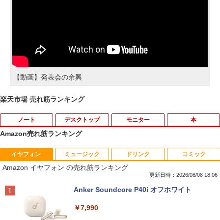
【動画】発表会の余興
楽天市場 売れ筋ランキング
ノート
デスクトップ
モニター
本
Amazon売れ筋ランキング
イヤフォン
ミュージック
ドリンク
コミック
レビュー投稿 5年保証｜MS Office 2024
モバイルモニター ミラーリング 高画質 1
2026年8月発売 予約 mini ミニ 2026年9
1
1
1
Amazon イヤフォン の売れ筋ランキング
H&B 搭載｜中古 ノートパソコン Windo
0.1インチ IPS液晶 小型 LEDバックライ
月号 ミルク M!LK MILK
ws11 Office付｜スペック Core i5 第7世
ト モバイルディスプレイ ゲーミングモニ
更新日時：2026/08/08 18:06
代 メモリ 8GB 大容量 HDD 500GB テン
ター デュアルディスプレイ スマホ Andr
￥5,180
Anker Soundcore P40i オフホワイト
キー DVDドライブ搭載 CD DVD 再生可
oid iPhone iPad 1年保証 日本語説明書
｜中古パソコン 中古ノートパソコン 中古
送料無料
￥7,990
PC オフィス搭載
￥8,990