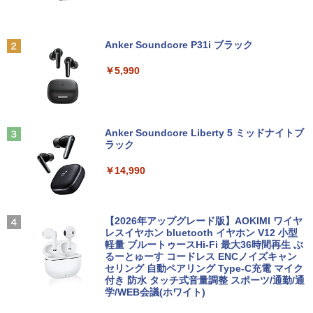
￥19,800
まほうのにこにこおやつ [ まいのおやつ ]
2
￥1,650
Anker Soundcore P31i ブラック
【楽天1位常連・超800冠獲得】黒/白 モ
2
【★最大100%ポイント】【新生活応援・
ニター 21.5 / 23.8 / 24.5 / 27型 240Hz/2
2
￥5,990
2026】【Office2019H&B】【DVD×テン
00Hz /180Hz/165Hz/100Hz ゲーミングモ
キー】富士通 LIFEBOOK A577/第7世代
ニター 1ms応答 pcモニター パソコン モ
Core i5/メモリ:4GB/8GB/16GB/SSD:12
ニター 非光沢 スピーカー内蔵 HDR/Free
8GB/256GB/512GB/1TB/Wi-fi/15.6型/Of
sync/VESA cocopar HG-238
ちいかわ なんか小さくてかわいいやつ
3
fice/HDMI/USB3.0/中古PC 中古ノートパ
（8） 【電子書籍】[ ナガノ ]
ソコン/Windows11/Windows10
Anker Soundcore Liberty 5 ミッドナイトブ
￥11,999
ラック
￥1,375
￥14,999
￥14,990
液晶ディスプレイ アイ・オー・データ DI
3
-A221DB [ワイド液晶ディスプレイ 21.5
【★最大100%ポイント】【第4世代 Cor
型/1920×1080/3辺フレームレス]
【3千円以上送料無料】タッチペンで音が
3
4
ei7】富士通 LIFEBOOK/Core i7/メモリ:
【2026年アップグレード版】AOKIMI ワイヤ
聞ける!はじめてずかん1000 英語つき／
8GB/16GB/SSD:256GB/512GB/1TB/15.
レスイヤホン bluetooth イヤホン V12 小型
小学館辞典編集部
￥12,280
6型 液晶/Wi-fi/DVD/USB 3.0/Office/中古
軽量 ブルートゥースHi-Fi 最大36時間再生 ぶ
パソコン/中古ノートパソコン/中古ノート
るーとゅーす コードレス ENCノイズキャン
￥5,478
PC/Windows11
セリング 自動ペアリング Type-C充電 マイク
付き 防水 タッチ式音量調整 スポーツ/通勤/通
【P最大31.5%還元！】Minifire モニター
4
学/WEB会議(ホワイト)
￥24,999
24インチ IPS 内蔵スピーカーディスプレ
イ100Hz FHD 1080P VGA ブルーライト
【特典】GIANNA HOMMES ISSUE05 co
5