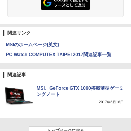
￥250
￥832
￥1,112
On My Road (Stadium ver.)
ONE PIECE モノクロ版 115 (ジャンプコミッ
クスDIGITAL)
by Amazon 天然水ラベルレス 2L×9本
￥250
関連リンク
￥594
￥1,117
MSIのホームページ(英文)
PC Watch COMPUTEX TAIPEI 2017関連記事一覧
On My Road (Stadium ver.)
HUNTER×HUNTER モノクロ版 39 (ジャンプ
コミックスDIGITAL)
by Amazon 炭酸水 ラベルレス 500ml ×24本
強炭酸水 ペットボトル 500ミリリットル (Sm
￥250
art Basic)
￥572
関連記事
￥1,625
MSI、GeForce GTX 1060搭載薄型ゲーミ
ングノート
BUGS LIFE
スーパーの裏でヤニ吸うふたり 9巻 (デジタル
版ビッグガンガンコミックス)
【Amazon.co.jp限定】 伊藤園 磨かれて、澄
2017年6月16日
みきった日本の水 2L 8本 ラベルレス [ ケース
￥250
] [ 水 ] [ ペットボトル ] [ 箱買い ] [ ストック
￥810
] [ 水分補給 ]
￥998
トップページに戻る