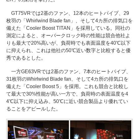
GT75VRでは2基のファン、12本のヒートパイプ、29
枚羽の「Whirlwind Blade fan」、そして4カ所の排気口を
備えた「Cooler Boost TITAN」を採用している。同社の
測定によると、オーバークロック時の性能は競合他社よ
りも最大で20%高いが、負荷時でも表面温度を40℃以下
に抑えられ、これは他社の50℃近い数字と比較すると優
秀であるとした。
一方GE63VRでは2基のファン、7本のヒートパイプ、
31枚羽のWhirlwind Blade fan、そして4カ所の排気口を
備えた「Cooler Boost 5」を採用。これも競合と比較し
て最大で30%性能が高い一方で、負荷時の表面温度を4
4℃以下に抑え込み、50℃に近い競合製品より優れてい
ることをアピールした。