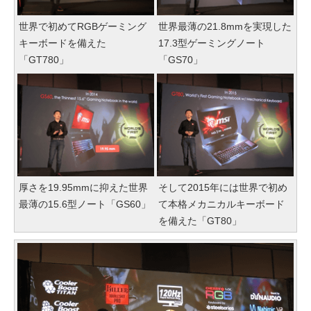
世界で初めてRGBゲーミング
世界最薄の21.8mmを実現した
キーボードを備えた
17.3型ゲーミングノート
「GT780」
「GS70」
厚さを19.95mmに抑えた世界
そして2015年には世界で初め
最薄の15.6型ノート「GS60」
て本格メカニカルキーボード
を備えた「GT80」