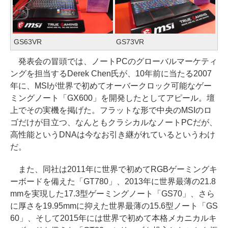
GS63VR
GS73VR
発表会の冒頭では、ノートPCのグローバルマーケティ
ングを担当するDerek Chen氏が、10年前に当たる2007
年に、MSIが世界で初めてオーバークロック可能なゲー
ミングノート「GX600」を開発したとしてアピール。壇
上でその実機を掲げた。フラットな形で中央のMSIのロ
ゴだけが目立つ、なんともクラシカルなノートPCだが、
高性能というDNAは今なお引き継がれているというわけ
だ。
また、同社は2011年に世界で初めてRGBゲーミングキ
ーボードを備えた「GT780」、2013年に世界最薄の21.8
mmを実現した17.3型ゲーミングノート「GS70」、さら
に厚さを19.95mmに抑えた世界最薄の15.6型ノート「GS
60」、そして2015年には世界で初めて本格メカニカルキ