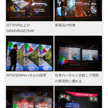
GT75VRおよび
新製品の特徴
GE63VR/GE73VR
NTSC比94%パネルの採用
従来のパネルと比較して明部
の再現性に優れる