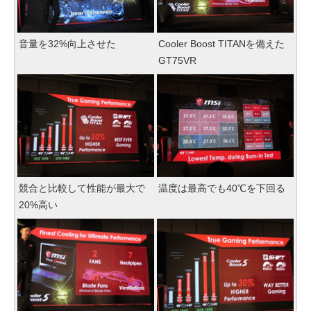
音量を32%向上させた
Cooler Boost TITANを備えた
GT75VR
競合と比較して性能が最大で
温度は最高でも40℃を下回る
20%高い