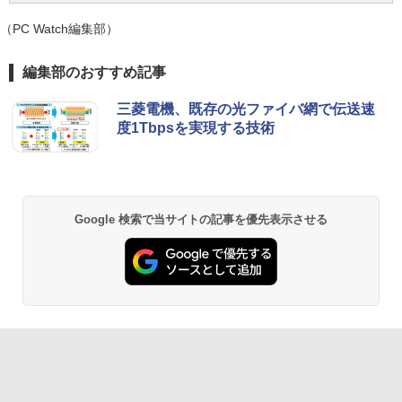
[Explicit]
ET ラベルレス ×8本
ンガンコミックス)
￥19,800
（PC Watch編集部）
￥250
￥1,112
￥770
編集部のおすすめ記事
BRUCE WAYNE feat. Flo Milli, ATL Jacob
by Amazon 天然水 ラベルレス 500ml ×24本
異世界居酒屋「のぶ」(22) (角川コミックス・
三菱電機、既存の光ファイバ網で伝送速
[Explicit]
富士山の天然水 バナジウム含有 水 ミネラル
エース)
度1Tbpsを実現する技術
ウォーター ペットボトル 静岡県産 500ミリリ
ットル (Smart Basic)
￥250
￥832
￥1,380
Google 検索で当サイトの記事を優先表示させる
On My Road (Stadium ver.)
ONE PIECE モノクロ版 115 (ジャンプコミッ
クスDIGITAL)
by Amazon 天然水ラベルレス 2L×9本
￥250
￥594
￥1,117
On My Road (Stadium ver.)
HUNTER×HUNTER モノクロ版 39 (ジャンプ
コミックスDIGITAL)
by Amazon 炭酸水 ラベルレス 500ml ×24本
強炭酸水 ペットボトル 500ミリリットル (Sm
￥250
art Basic)
￥572