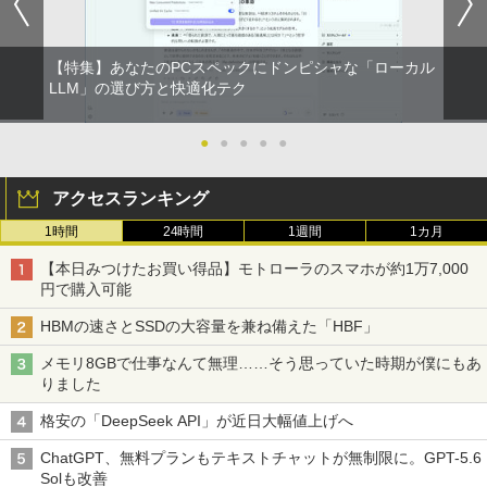
【特集】あなたのPCスペックにドンピシャな「ローカル
LLM」の選び方と快適化テク
●
●
●
●
●
アクセスランキング
1時間
24時間
1週間
1カ月
【本日みつけたお買い得品】モトローラのスマホが約1万7,000
円で購入可能
HBMの速さとSSDの大容量を兼ね備えた「HBF」
メモリ8GBで仕事なんて無理……そう思っていた時期が僕にもあ
りました
格安の「DeepSeek API」が近日大幅値上げへ
ChatGPT、無料プランもテキストチャットが無制限に。GPT-5.6
Solも改善