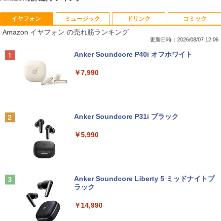
イヤフォン
ミュージック
ドリンク
コミック
■新品■富士通 FMV LIFEBOOK U9312 U
DELL Vostro 3670 単体 Windows11 64
IODATA 液晶モニター LCD-MF224EDW
鹿楓堂よついろ日和 23巻 【電子書籍】
1
1
1
1
Amazon イヤフォン の売れ筋ランキング
9312X U9311 U9311X U9310 U9310X U
bit HDMI Core i5 8400 メモリー8GB 高
21.5インチワイド ホワイト LCD LEDバ
[ 清水ユウ ]
939 U939X U938 U937 UH90修理交換用
速SSD256GB M.2-NVMe +HDD1TB 無線
ックライト フルHD（1920x1080） 16:9
更新日時：2026/08/07 12:06
キーボード
LAN DVDマルチ デスクトップパソコン
ADSカラーパネル 非光沢 ノングレア HD
￥770
Anker Soundcore P40i オフホワイト
【中古】【30日保証】1243105
MI VGA DVI VESA準拠 ディスプレイ PS
4 switch 対応 スイッチ 【中古】
￥2,860
￥7,990
￥24,800
￥4,600
薬屋のひとりごと 17巻 【電子書籍】[ 日
2
向夏 ]
【中古訳あり】極軽・極薄 富士通 LIFEB
2
OOK U937 第7世代Corei5 メモリ4GB 8
中古パソコン | NEC | Mate MRL36L-5 |
2
Anker Soundcore P31i ブラック
GB SSD128GB Windows11 WEBカメラ
Windows11 | デスクトップ | 一年保証 |
モバイルモニター 15.6インチ 1080P IPS
￥770
2
13.3インチ FHD(1920x1080) 無線LAN B
Core i3 9100 3.6(〜最大4.2)GHz | MEM:
パネル 自立スタンド Type-C/Mini HDMI
￥5,990
luetooth HDMI 中古パソコン ノート 中
16GB | SSD:512GB(新品) | DVDマルチ |
PC/スマホ/ゲーム機対応 収納ケース付き
古PC ノートパソコン Windows10 ノー
無線LANなし | Win11Pro64bit
トPC 中古品 訳あり【あす楽】
￥9,527
￥25,000
杖と剣のウィストリア（16） 【電子書
3
￥10,500
籍】[ 大森藤ノ ]
Anker Soundcore Liberty 5 ミッドナイトブ
ラック
￥594
【選べる2色 コスパ抜群】モバイルモニ
3
【中古】Apple iMac 27インチ Retina 5
ター 15.6インチ フルHD 100%sRGB 非
3
￥14,990
【★最大100%ポイント】【新生活応援・
Kディスプレイモデル MNE92J/A (Mid 2
光沢IPS パネル Type-C対応 miniHDMI
3
2026】【Office 2019 H&B】NEC Versa
017)【千葉】保証期間1ヶ月【ランクB】
薄型軽量 約650g VESA対応 モニター 持