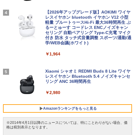
Pro/第4世代 Core i5/メモリ: 4GB/8GB/1
ち運び サブディスプレイ テレワーク 在
6GB/SSD:128GB/256GB/512GB/1TB/1
宅勤務 UPERFECT
大人のあっぷあっぷでーと （一般書 56
￥33,980
4
5.6型/USB 3.0/DVD/SDカードスロット/
【2026年アップグレード版】AOKIMI ワイヤ
3） [ 益田 ミリ ]
Wi-Fi/Office/無線マウス/中古 パソコン/
レスイヤホン bluetooth イヤホン V12 小型
￥8,999
中古PC ノートパソコン/Windows11
軽量 ブルートゥースHi-Fi 最大36時間再生 ぶ
￥1,760
るーとゅーす コードレス ENCノイズキャン
中古パソコン | HP | ProOne 600 G5 All-i
4
セリング 自動ペアリング Type-C充電 マイク
￥9,999
n-One | Windows11 | 一体型 | 一年保証
付き 防水 タッチ式音量調整 スポーツ/通勤/通
| 第9世代 | Core i3 9100T 3.1(～最大3.7)
LG PCモニター 23.8インチ IPS フルHD
4
学/WEB会議(ホワイト)
GHz | MEM:16GB | SSD:512GB(新品) |
100Hz HDMI×2 ブルーライト低減 VESA
この素晴らしい世界に祝福を！(23) 【電
DVD-ROM | 無線LAN:なし | Webカメラ
対応 24MS500-B フルハイビジョン ディ
5
￥1,964
子書籍】[ 渡 真仁 ]
中古 MacBook Air（11インチ，Early 20
内蔵 | フルHD | Win11Pro64Bit | ACアダ
スプレイ モニター LGエレクトロニクス
4
14）Apple アップルA1465 C02NBAX1G
プター付属
083コンディションランク【B】（商品 N
￥924
￥11,440
o.01-0）
Xiaomi シャオミ REDMI Buds 8 Lite ワイヤ
￥34,980
レスイヤホン Bluetooth 5.4 ノイズキャンセ
リング ANC 36時間再生
￥15,900
モバイルモニター HAILESI S123E 12.3
5
￥2,980
HP 800G6 SF(8YM57AV-CMFZ:Win10x
インチ タッチパネル タッチペン対応 モ
5
64) 中古 Core i7-2.9GHz(10700)/メモリ
バイルディスプレイ 1920x1280 フルHD
【エントリーでポイント10倍】 ノートパ
16GB/SSD512GB/DVDライター [C:並品]
3:2比率 100％sRGB広色域 高輝度300nit
5
ソコン 中古 Cランク 訳あり Win11 Pro i
2021年頃購入
HDR対応 OTG対応 ポータブルモニター
Amazonランキングをもっと見る
5 第8世代 カメラ付き Lenovo ThinkPa
軽量 自立型 スピーカー内蔵Switch2 PS5
d X390 8GBメモリ 256GB 高速 PCIe SS
XBOX PC Mac iPhone
￥50,600
※2014年4月1日以降のニュースについては、特にことわりがない場合、価
D 13.3インチ フルHD 指紋 顔認証 軽いパ
格は税別表示となります。
ソコン
￥11,999
BRUCE WAYNE feat. Flo Milli, ATL Jacob
【Amazon.co.jp限定】 い・ろ・は・す 2L P
薬屋のひとりごと 17巻 (デジタル版ビッグガ