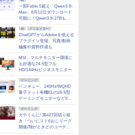
AI
一部Fable 5超え「Qwen3.8-
Max」8月12日ダウンロード
可能に！Qwen3.8-27Bも順
次
AI
クリエイター
ChatGPTからAdobeを使える
プラグイン登場。写真/動画
編集や資料作成も
MSI、マルチモニター環境に
も好適な24.5型フル
HD/144Hzビジネスモニター
ゲーミング
ベンキュー、240Hz/WQHD
量子ドット有機ELの26.5型
ゲーミングモニターなど3機
種
ゲーミング
ガチくんに! 第427回切り抜
き「ついにスト6おじリーグ
開催/翔がときどのコーチ就
任など」