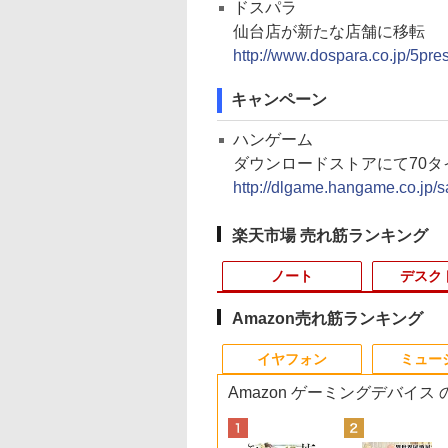
ドスパラ
仙台店が新たな店舗に移転
http://www.dospara.co.jp/5pr
キャンペーン
ハンゲーム
ダウンロードストアにて70タ
http://dlgame.hangame.co.jp/s
楽天市場 売れ筋ランキング
ノート
デスク
Amazon売れ筋ランキング
4
10
1
1
1
1
2
2
2
2
イヤフォン
ミュー
Amazon ゲーミングデバイス