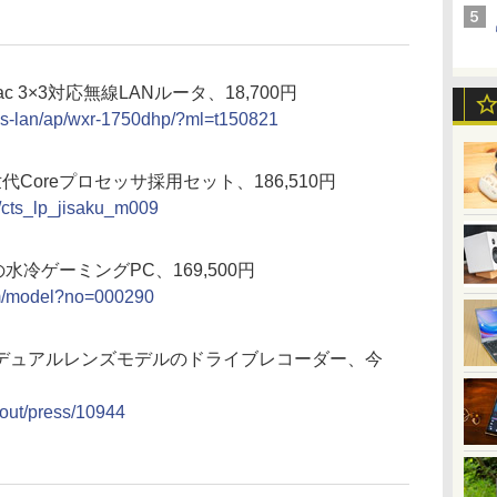
 3×3対応無線LANルータ、18,700円
eless-lan/ap/wxr-1750dhp/?ml=t150821
Coreプロセッサ採用セット、186,510円
o/cts_lp_jisaku_m009
水冷ゲーミングPC、169,500円
om/model?no=000290
デュアルレンズモデルのドライブレコーダー、今
bout/press/10944