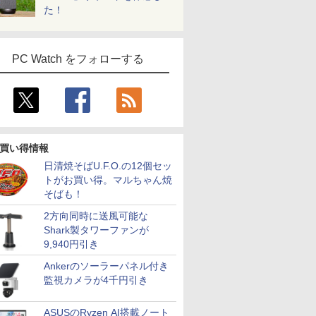
た！
PC Watch をフォローする
買い得情報
日清焼そばU.F.O.の12個セッ
トがお買い得。マルちゃん焼
そばも！
2方向同時に送風可能な
Shark製タワーファンが
9,940円引き
7
2
8
3
7
9
4
10
Ankerのソーラーパネル付き
監視カメラが4千円引き
ASUSのRyzen AI搭載ノート