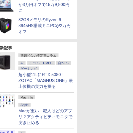
が3万円オフで15万9,800円
に
.6インチ HP ProBook 450 G9 /
5%還元！】
生したらス
乙女ゲー世界はモブに
ゲーミングモニター モニタ
異世界居酒屋「のぶ」
DELL デル デル プロ 23.8 モ
マイクロソフト 【8/19(水)まで】特別モデル Su
よくわからないけれど
16インチ モバイ
ギルティサ
 10コア 卓越性能 第12世代Core i5-1235u/ メ
モニター24インチ
 異聞 ～
厳しい世界です【共和
ー 24.5インチ 24インチ
(22) 【電子書籍】[ 蝉
ニター -
Laptop 13 インチ・ウイルスバスター EP2-31
異世界に転生していた
レイ モニター 
（21） 【
32GBメモリのRyzen 9
8GB]選択可 爆速NVMe式SSD[ 256GB
ピーカーディスプ
トリニテ
国編】 02 【電子書
180Hz 180hz FHD フリッカ
川 夏哉 ]
E2425HSM(E2425HSM)
スバスター スタンダード【3年版】 プラチナ
ようです（32） 【電子
2.5K 2560×1600 
山本やみー 
8945HS搭載ミニPCが2万円
/ カメラ/ 無線Wi-Fi6/ Office付き/
D 1080P VGA
セット （シ
籍】[ 三嶋 与夢 ]
ーレス 24.5型 FullHD ブルー
書籍】[ 内々けやき ]
WQXGA 非光沢
￥924
￥11,980
￥924
￥14,478
￥153,780
￥792
￥20,940
￥792
古ノートパソコン 中古パソコン 中古PC】税込
軽減 フリッカ
 戸野 タ
オフ
ライトカット ノングレア
100%sRGB広色
日発送
SA対応 フレー
HDMI Adaptive-Sync ブラッ
FreeSync 自
.4／DP／VGA
ク MAXZEN MGM25IC03 マ
ド VESA対応 
00:1 チルト
クスゼン
超薄型 軽量725
新記事
ス用 【送料無
内蔵 Type-C単
西川和久の不定期コラム
ー (ケーブル
ルー充電 収納ケ
モニター
AI
ミニPC・UMPC
自作PC
ゲーミング
超小型11LにRTX 5080！
ZOTAC「MAGNUS ONE」最
上位機の実力を探る
Mac Info
Apple
Macが重い！犯人はどのアプ
リ？アクティビティモニタで
突き止める