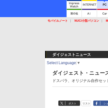
モバイルノート
NUC/小型パソコン
M
SSD
キーボード
マウス
ダイジェストニュース
Select Language
▼
ダイジェスト・ニュー
ドスパラ、オリジナル自作セット
ポスト
リスト
シ