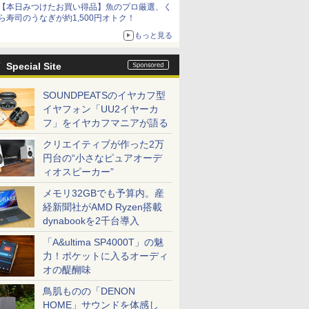
【本日みつけたお買い得品】魚のプロ厳選、く
ら寿司のうなぎが約1,500円オトク！
もっと見る
Special Site
SOUNDPEATSのイヤカフ型
イヤフォン「UU2イヤーカ
フ」をイヤカフマニアが語る
クリエイティブが作った2万
円台の“小さなピュアオーデ
ィオスピーカー”
メモリ32GBでも予算内。産
経新聞社がAMD Ryzen搭載
dynabookを2千台導入
「A&ultima SP4000T」の魅
力！ポケットに入るオーディ
オの醍醐味
鳥肌ものの「DENON
HOME」サウンドを体感し