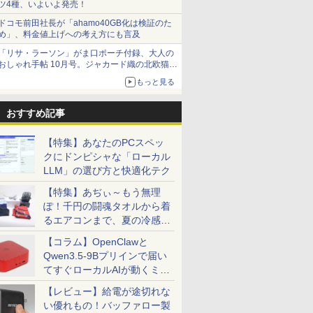
ツ4種、いよいよ発売！
ドコモ前田社長が「ahamo40GB化は検証のた
め」、料金値上げへの考え方にも言及
「リサ・ラーソン」がま口ポーチ付録、大人の
おしゃれ手帖 10月号。ジャカード織の北欧猫デ
ザイン
もっと見る
おすすめ記事
【特集】あなたのPCスペッ
クにドンピシャな「ローカル
LLM」の選び方と快適化テク
【特集】あぢぃ～もう無理
ぽ！千円の闘魂タオルから着
るエアコンまで、夏の冷感グ
ッズ一挙紹介
【コラム】OpenClawと
Qwen3.5-9Bプリインで届い
てすぐローカルAIが動くミニ
PC「SER9 Pro」
【レビュー】給電が途切れな
い優れもの！バッファロー製