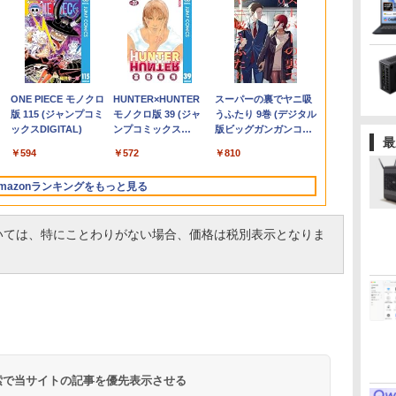
ン
ン
ター モニタ
DELL Latitude 5590
[VETESA正規販売店]
【漫画全巻セット】
DELL デル デル プロ 23.8 モ
DELL Latitude 3500
GMKtec GMK-K8
【中古】DRAGON
16インチ モバイル ディスプ
デスクトップPC
[9月上旬より発送予定]
HP / ノートPC / HP
良品 フルHD 15
【P最大31.
【全巻】 転
ン
[
 24インチ
Core i5 8250U
デスクトップパソコン
【中古】遊戯王［文庫
ニター -
Core i5 8265U
PLUS-32/1T-
BALL（ドラゴンボー
レイ モニター 収納ケース付
Ryzen7 5700G メモリ
[新品]ちいかわ なんか
ENVY x360
Windows11/
Minifire 
ライムだった件
パ
 FHD フリッカ
1.6GHz/8GB/256GB(SSD)/15.6W/FWXGA(1366x768)/Win11
PC 一体型 新品
版］ ＜1〜22巻完結＞
E2425HSM(E2425HSM)
1.6GHz/8GB/256GB(SSD)/15.6W/FWXGA(1366x768)/Win11
W11Pro(8845HS)
ル） （完全版） 全34
2.5K 2560×1600 16:10
16GB SSD1TB B550
小さくてかわいいやつ
Convertible 15-
モリー[16GB 
IPS 内蔵ス
魔国暮らしの
FullHD ブルー
画面シミあり【中古】
Windows11 27型 Core
高橋和希
画面キズあり【中古】
巻完結（ジャンプコミ
WQXGA 非光沢IPSパネル
グラボなし
(1-8巻 最新刊) 全巻セ
cp0xxx / AMD Ryzen
512GB ]選択可
レイ100Hz FH
ィ～ 1-14巻
￥16,500
￥69,800
￥9,030
￥14,478
￥16,500
￥124,800
￥9,653
￥20,940
￥148,700
￥9,900
￥17,963
￥50,990
￥10,980
￥10,912
世
ノングレア
【20260709】
i7 第4世代 Office付き
【20260611】
ックスデラックス）
100%sRGB広色域 HDR
ット [入荷予約]
5 / グラフィックボー
Win11【中
ブルーライト
リウスKC） [
.
Anker Soundcore
On My Road
by Amazon 炭酸水
ONE PIECE モノクロ
【2026年アップグレ
On My Road
by Amazon 天然水
HUNTER×HUNTER
Xiaomi シャオミ
BUGS LIFE
コカ・コーラ やかんの
スーパーの裏でヤニ吸
モ
B
ve-Sync ブラッ
メモリ16GB
（コミック） 全巻セッ
FreeSync 自立無段階スタン
ド Advanced Micro
送料無料 即
ーフリー VE
エ ]
Liberty 5 ミッドナイ
(Stadium ver.)
ラベルレス 500ml
版 115 (ジャンプコミ
ード版】AOKIMI ワ
(Stadium ver.)
ラベルレス 2L×9本
モノクロ版 39 (ジャ
REDMI Buds 8 Lite ワ
麦茶 from 爽健美茶 ラ
うふたり 9巻 (デジタル
TB
M25IC03 マ
SSD512GB 初期設定済
ト
ド VESA対応 給電 映像伝送
Devices, Inc.
ムレス HDMI1
￥250
トブラック
×24本 強炭酸水 ペッ
ックスDIGITAL)
イヤレスイヤホン
ンプコミックス
イヤレスイヤホン
ベルレス
版ビッグガンガンコミ
i
ホワイト ブラック
超薄型 軽量725g スピーカー
[AMD/ATI] Raven
コントラスト10
￥250
￥250
￥1,117
最
水
トボトル 500ミリリ
bluetooth イヤホン
DIGITAL)
Bluetooth 5.4 ノイズ
650mlPET×24本
ックス)
N
内蔵 Type-C単一接続 パスス
Ridge [Radeon Vega
調節可 ビジネ
￥14,990
￥1,625
￥594
￥1,964
￥572
￥2,980
￥2,009
￥810
ットル (Smart
V12 小型軽量 ブルー
キャンセリング ANC
A対
ルー充電 収納ケース付 サブ
Series / Radeon Vega
料】pcモニタ
Basic)
トゥースHi-Fi 最大
36時間再生
面
モニター
Mobile Series] 1GB /
付）
mazonランキングをもっと見る
36時間再生 ぶるーと
ox
メモリ 8GB【中古
ゅーす コードレス
品】
ENCノイズキャンセ
ついては、特にことわりがない場合、価格は税別表示となりま
リング 自動ペアリン
グ Type-C充電 マイ
ク付き 防水 タッチ式
音量調整 スポーツ/通
勤/通学/WEB会議(ホ
ワイト)
 検索で当サイトの記事を優先表示させる