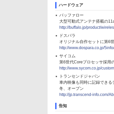
ハードウェア
バッファロー
大型可動式アンテナ搭載の11ac
http://buffalo.jp/product/wir
ドスパラ
オリジナル自作セットに第6世代
http://www.dospara.co.jp/5inf
サイコム
第6世代Coreプロセッサ採用の
http://www.sycom.co.jp/cust
トランセンドジャパン
車内映像も同時に記録できる
冬、オープン
http://jp.transcend-info.com/A
告知