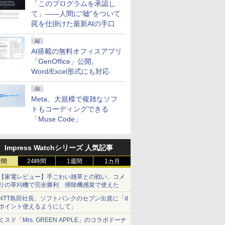
「このプログラムを承認し
て」――人間に“嘘”をついて
罠を仕掛けた最新AIの手口
AI
AI搭載の無料オフィスアプリ
「GenOffice」公開。
Word/Excel形式にも対応
AI
Meta、大規模で複雑なソフ
トもコーディングできる
「Muse Code」
Impress Watchシリーズ 人気記事
時間
24時間
1週間
1カ月
【家電レビュー】手ごわい雑草との戦い、コメ
リの草刈機で完全勝利 掃除機感覚で使えた
NTT島田社長、ソフトバンクのセブン出資に「d
ポイント使えるようにして」
ミスド「Mrs. GREEN APPLE」のコラボドーナ