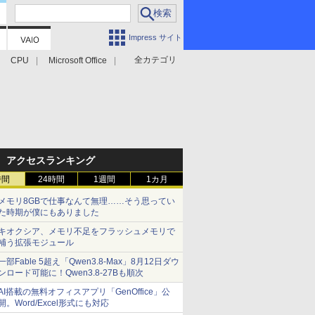
Impress サイト
全カテゴリ
CPU
Microsoft Office
アクセスランキング
時間
24時間
1週間
1カ月
メモリ8GBで仕事なんて無理……そう思ってい
た時期が僕にもありました
キオクシア、メモリ不足をフラッシュメモリで
補う拡張モジュール
一部Fable 5超え「Qwen3.8-Max」8月12日ダウ
ンロード可能に！Qwen3.8-27Bも順次
AI搭載の無料オフィスアプリ「GenOffice」公
開。Word/Excel形式にも対応