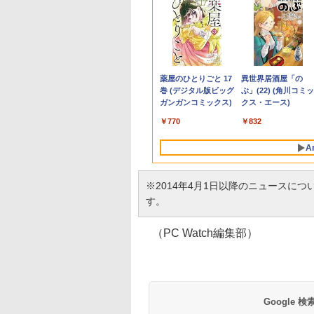
プロ 23.8 モ
8/19(水)まで】特別モデル Surface
わからないけれど
16インチ モバイル ディスプ
ギルティサークル
価格重視訳あり ノー
ポイント10倍 中古パソ
【P最大31.5%還元！】
Aランクパーティを離
【エントリーでポイ
【エントリーでポイ
異世界ウォーキング
ゲーミングモニ
インチ・ウイルスバスター EP2-31880+ウイル
界に転生していた
レイ モニター 収納ケース付
（21） 【電子書籍】[
トパソコン Office付き
コン デスクトップパソ
Minifire モニター24インチ
脱した俺は、元教え子
ト10倍】 【Dランク
ト100％還元のチャ
（14） 【電子書籍】
ー 24.5インチ
25HSM)
ンダード【3年版】 プラチナ
です（32） 【電子
2.5K 2560×1600 16:10
山本やみー ]
店長おまかせ 東芝 富
コン Windows
IPS 内蔵スピーカーディスプ
たちと迷宮深部を目指
訳あり】中古 ノート
ス】GMKtec ミニpc
あるくひと ]
180Hz 180hz
】[ 内々けやき ]
WQXGA 非光沢IPSパネル
士通 NEC DELL HP等
11【Office付】
レイ100Hz FHD 1080P VGA
す。（13） 【電子書
ソコン Lenovo
G3 Pro Intel Core i3
ーレス 24.5型 
2
￥20,940
￥792
￥7,800
￥24,800
￥10,980
￥792
￥14,800
￥66,248
￥792
￥11,980
100%sRGB広色域 HDR
Celeron 初めてパソコ
【Windows 11 Pro
ブルーライト軽減 フリッカ
籍】[ ユーリ ]
ThinkPad X390 第8
10110U 16GB DDR4
ライトカット 
Anker Soundcore
BRUCE WAYNE feat.
【Amazon.co.jp限
薬屋のひとりごと 17
Anker Soundcore
BRUCE WAYNE feat
by Amazon 天然水
異世界居酒屋「の
FreeSync 自立無段階スタン
ンを使う方や初心者向
64Bit搭載】DELL
ーフリー VESA対応 フレー
代 Core i5 8265U メ
64GBまで増設 512G
HDMI Adapti
P40i オフホワイト
Flo Milli, ATL Jacob
定】 い・ろ・は・す
巻 (デジタル版ビッグ
P31i ブラック
Flo Milli, ATL Jacob
ラベルレス 500ml
ぶ」(22) (角川コミッ
ド VESA対応 給電 映像伝送
け メモリ4GB
Optiplexシリーズ
ムレス HDMI1.4／DP／VGA
リ8GB SSD 256GB
SSD M.2 2242 最大8
ク MAXZEN MG
[Explicit]
2L PET ラベルレス
ガンガンコミックス)
[Explicit]
×24本 富士山の天然
クス・エース)
超薄型 軽量725g スピーカー
HDD320GBまたは
Core i5搭載/4G/新品
コントラスト1000:1 チルト
PCIe Win11 Pro 13.3
Windows11 Pro min
クスゼン
￥7,990
￥5,990
×8本
水 バナジウム含有 
内蔵 Type-C単一接続 パスス
SSD128GB
SSD 120GB/DVD-
調節可 ビジネス用 【送料無
インチ フルHD WWA
pc 4.1GHz WIFI6
￥250
￥1,112
￥770
￥250
￥1,380
￥832
ミネラルウォーター
ルー充電 収納ケース付 サブ
Windows11/10 OS選
ROM/送料無料【オプ
料】pcモニター (ケーブル
LTE Webカメラ 指紋
BT5.2 小型PC VES
ペットボトル 静岡県
モニター
択可 WiFi オフィス付
ション色々有】
付）
認証 顔認証 レノボ
応 ミニパソコン 2画
A
産 500ミリリットル
き ノートPC 1ヶ月保
高性能 みにpc nucb
(Smart Basic)
証 中古パソコン 中古
省エネ デスクトップ
ノートパソコン【中
PC
※2014年4月1日以降のニュースに
古】
す。
（PC Watch編集部）
Google