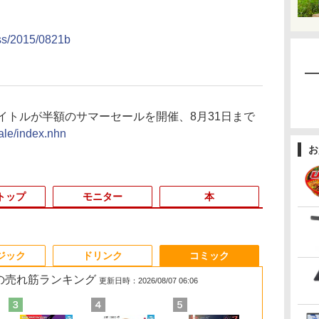
ess/2015/0821b
イトルが半額のサマーセールを開催、8月31日まで
ale/index.nhn
お
トップ
モニター
本
3
3
3
3
4
4
4
4
5
5
5
6
1
6
ジック
ドリンク
コミック
 の売れ筋ランキング
更新日時：2026/08/07 06:06