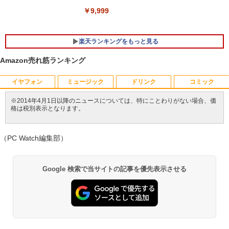
￥33,000
￥9,999
楽天ランキングをもっと見る
Amazon売れ筋ランキング
イヤフォン
ミュージック
ドリンク
コミック
[新品]はじめての世界名作えほん えほん
1
のおうち(1～40巻)
※2014年4月1日以降のニュースについては、特にことわりがない場合、価
格は税別表示となります。
￥26,400
Anker Soundcore P40i オフホワイト
BRUCE WAYNE feat. Flo Milli, ATL Jacob
【Amazon.co.jp限定】 い・ろ・は・す 2L P
薬屋のひとりごと 17巻 (デジタル版ビッグガ
[Explicit]
ET ラベルレス ×8本
ンガンコミックス)
￥5,990
（PC Watch編集部）
￥250
￥1,001
￥770
ヒロシマ 消えたかぞく （ポプラ社の絵
2
本 67） [ 指田 和 ]
Google 検索で当サイトの記事を優先表示させる
￥1,815
Anker Soundcore P31i ブラック
BRUCE WAYNE feat. Flo Milli, ATL Jacob
by Amazon 天然水 ラベルレス 500ml ×24本
異世界居酒屋「のぶ」(22) (角川コミックス・
[Explicit]
富士山の天然水 バナジウム含有 水 ミネラル
エース)
ウォーター ペットボトル 静岡県産 500ミリリ
￥4,990
ットル (Smart Basic)
￥250
￥832
情報社会と情報技術 （身近なモノやサー
￥1,380
3