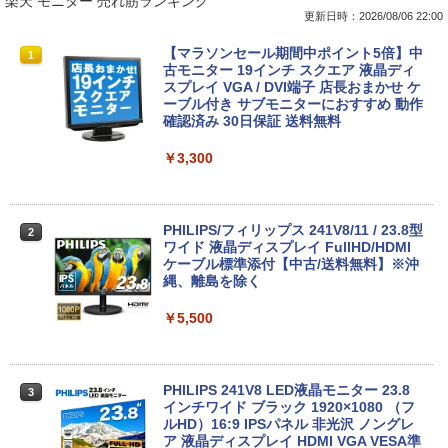
楽天 モニター 売れ筋ランキング
更新日時：2026/08/06 22:00
【中古】第4世代 Core i3搭載ノートパソ
Magic Trackpad 2 用 トラックパッド 保
【マラソンセール期間中ポイント5倍】中
1
1
1
コン 500GB 4GBメモリ DVDマルチドラ
護フィルム OverLay Protector for Magi
古モニター 19インチ スクエア 液晶ディ
イブ 15.6インチ Wi-Fi 【Windows10】
c Trackpad 2保護 フィルム シート シー
スプレイ VGA / DVI端子 店長おまかせ ケ
MS 365 Office Web 注目PC [105]
ル フィルター アンチグレア サラサラ マ
ーブル付き サブモニターにおすすめ 動作
ウス 低反射 タッチパッド トラックパッ
確認済み 30日保証 送料無料
ド ミヤビックス
￥8,800
￥3,300
￥998
中古パソコン | Lenovo | ThinkPad L57
2
0 | Windows11 | ノートPC | 一年保証 |
PHILIPS/フィリップス 241V8/11 / 23.8型
2
第7世代 | Core i5 7200U 2.5(～最大3.1)
【★ランキング第1位獲得商品!!★】 デス
ワイド 液晶ディスプレイ FullHD/HDMI
2
GHz | MEM:8GB | HDD:500GB | DVDマ
クトップパソコン ★店長おまかせ 最新
ケーブル標準添付【中古/送料無料】※沖
ルチ | 無線LAN:あり | テンキー | Win11P
Windows11 Office付 第六世代 Core-i5
縄、離島を除く
ro64Bit | ACアダプター付属
Core-i7 変更可 八世代 十世代にも対応
高速 SSD128GB DVDドライブ 中古パソ
￥5,500
コン 中古デスクトップパソコン PC 本体
￥9,980
中古PC Win11 中古
￥15,800
PHILIPS 241V8 LED液晶モニター 23.8
3
中古ノートパソコン 富士通 LIFEBOOK
インチワイド ブラック 1920×1080 （フ
3
U938 第7世代 Core i5 Windows11 Pro
ルHD）16:9 IPSパネル 非光沢 ノングレ
Office 2024付き メモリ8GB SSD256G
ア 液晶ディスプレイ HDMI VGA VESA準