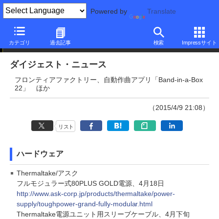
Powered by
Translate
ダイジェストニュース
カテゴリ
過去記事
検索
Impressサイト
ダイジェスト・ニュース
フロンティアファクトリー、自動作曲アプリ「Band-in-a-Box
22」 ほか
（2015/4/9 21:08）
リスト
ハードウェア
Thermaltake/アスク
フルモジュラー式80PLUS GOLD電源、4月18日
http://www.ask-corp.jp/products/thermaltake/power-
supply/toughpower-grand-fully-modular.html
Thermaltake電源ユニット用スリーブケーブル、4月下旬