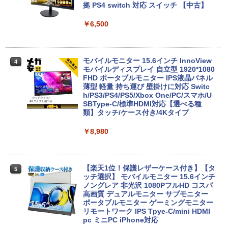
B/1TB選択可 13.3型 軽量 モバイル ビジ
【中古デスクトップPC】ESPRIMO D58
拠 PS4 switch 対応 スイッチ 【中古】
3
ネス 在宅勤務 学生向け
8/CX FMVD4505HP / Core i3-8100 / 8G
B / 2.5" SSD 240GB / Windows 11 / WP
￥6,500
S Office 2 / DVD-RW
￥12,980
￥16,980
モバイルモニター 15.6インチ InnoView
4
8月5日限定10倍＆抽選10000P！｜2021
モバイルディスプレイ 自立型 1920*1080
4
年モデル！高性能ノートパソコン Windo
FHD ポータブルモニター IPS液晶パネル
ws11 富士通 LIFEBOOK A5511 第11世
ミニPC Dell HP Lenovo 高速CPU 第8世
薄型 軽量 持ち運び 壁掛けに対応 Switc
4
代Celeron 6305U最大メモリ32GB 秒速
代 Corei3/i5-8500T メモリ最大16GB SS
h/PS3/PS4/PS5/Xbox One/PC/スマホ/U
起動新品SSD2TB テンキー内蔵 15.6型大
D1TB 二画面デュアル アウトレット オフ
SBType-C/標準HDMI対応【選べる種
画面 ノートパソコン中古 オフィス付き
ィス付き 最新MSOffice2024可 Win11Pr
類】タッチ/ケース付き/4Kタイプ
Microsoftoffice2024可 送料無料 WIFI
o 中古パソコンデスクトップパソコン ミ
ニPC デル 中古パソコンデスクトップPC
￥8,980
￥15,120
￥17,888
【楽天1位！保護レザーケース付き】【タ
5
マイクロソフト 法人向け Surface Pro 1
ッチ選択】 モバイルモニター 15.6インチ
5
2 インチ キーボード ストーン グレー EP
FUJITSU/富士通 ESPRIMO D7010/E【G
ノングレア 非光沢 1080PフルHD コスパ
5
2-32891
TX1650/Intel Core i5-10500/8GB(DDR
高画質 デュアルモニター サブモニター
4)/M.2 SSD512GB/DVD-RW/Win11 Pro-
ポータブルモニター ゲーミングモニター
64bit】中古/送料無料 ※沖縄、離島を除
リモートワーク IPS Tpye-C/mini HDMI
￥25,278
く
pc ミニPC iPhone対応