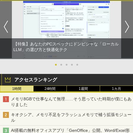
【特集】あなたのPCスペックにドンピシャな「ローカル
LLM」の選び方と快適化テク
●
●
●
●
●
アクセスランキング
1時間
24時間
1週間
1カ月
メモリ8GBで仕事なんて無理……そう思っていた時期が僕にもあ
りました
キオクシア、メモリ不足をフラッシュメモリで補う拡張モジュー
ル
AI搭載の無料オフィスアプリ「GenOffice」公開。Word/Excel形