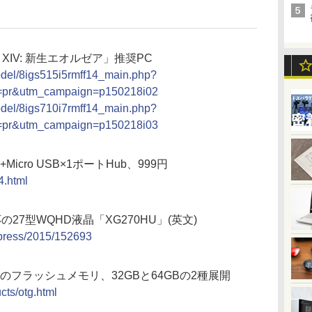
FF XIV: 新生エオルゼア」推奨PC
odel/8igs515i5rmff14_main.php?
=pr&utm_campaign=p150218i02
odel/8igs710i7rmff14_main.php?
=pr&utm_campaign=p150218i03
3+Micro USB×1ポートHub、999円
4.html
応の27型WQHD液晶「XG270HU」(英文)
P/press/2015/152693
2.0両対応のフラッシュメモリ、32GBと64GBの2種展開
cts/otg.html