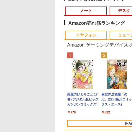
ノート
デスク
Amazon売れ筋ランキング
10
10
10
1
1
1
1
2
2
2
2
イヤフォン
ミュー
Amazon ゲーミングデバイス
ビュー特典★保証
US エイスース 液
ティストのための
「新入荷」美品 ノート
MAXZEN モニター 27
おいしい！イラストレ
【Windows11】【充実
DELL OptiPlex 3050
【中古美品】TF: I-O
[新品]からくりサーカ
MS Office 2024 H&
hp Z420 Workstatio
NEC LCD-E233WM 
Talking Rock! (ト
6ヶ月＆高評価シ
ィスプレイ Eye
解剖学 ドローイン
パソコン ThinkPad X13
インチ 144Hz WQHD
ッスン クレパスで描
のインターフェース】
SFF Core i5-6500
DATA「LCD-
ス[文庫版](1-22巻 全
搭載｜14型 WEBカ
Xeon E5-1620 3.6G
インチワイド LED液
ングロック) 2026年 
】Windows11
e ［23.8型 / フル
フォーム＆ポーズ [
Gen 2超軽量高性能大容
FastIPS HDMI2.0
きました [ momo ]
TOSHIBA dynabook
3.2GHz 8GB
MF224EDW」21.5型ワ
巻) 全巻セット
ラ 指紋認証 搭載モ
16GB 256B(SSD)
モニター 薄型 液晶
月号 [雑誌]
PC HP おまかせ
1920×1080) / ワイ
 Fox ]
量 第11世代Corei5日本
DP1.4 sRGB100％ フ
B65 第8世代 Core i5
256GB(SSD)
イド液晶ディスプレ
｜中古 ノートパソコ
Quadro 4000 DVD+-
スプレイ 非光沢 TN
,999
,800
500
￥36,599
￥15,980
￥1,518
￥20,000
￥14,500
￥4,980
￥19,360
￥29,800
￥24,900
￥5,500
￥1,111
代 Corei5 16Gメ
 VA249HG
語キーボード13.3型
リッカーレス ブルーラ
8250U/1.60GHz 8GB
HDMI/DisplayPort出力
イ/LEDバックライ
Windows11 Office 
RW Windows7 Pro
ネル フルHD
Anker Soundcore
BRUCE WAYNE feat.
by Amazon 天然水
薬屋のひとりごと 17
Anker Soundcore
BRUCE WAYNE feat
【Amazon.co.jp限
異世界居酒屋「の
ー 大容量SSD
FHD高解像度16GBメモ
イトカット 非光沢
SSD128GB M.2 スーパ
DVD+-RW Windows10
ト/Full
き｜Dell Latitude 5
64bit 難有 【中古】
1920×1080 ディス
P40i オフホワイト
Flo Milli, ATL Jacob
ラベルレス 500ml
巻 (デジタル版ビッグ
P31i ブラック
Flo Milli, ATL Jacob
定】 い・ろ・は・す
ぶ」(22) (角川コミッ
osoft Office イン
リ 新品SSD256GB 超軽
Adaptive-Sync
ーマルチ Windows11
Pro 64bit 小難 【中
HD/HDMI&VGA&DVI&
｜Core i5 第8世代 
【20260521】
イポート DVI VGA
[Explicit]
×24本 富士山の天然
ガンガンコミックス)
[Explicit]
2L PET ラベルレス
クス・エース)
1TB/Wi-
ール済 大画面 送
量 カメ
MJM27IC03-Q144 マク
64bit WPSOffice 15.6
古】【20260508】
スピーカー対応 液晶モ
1.60GHz 4コア 8ス
VESA準拠 【中古】
￥5,990
￥4,990
水 バナジウム含有 水
×8本
 Officeインスト
ラ/HDMI/5GWIFI/Bluetooth
スゼン xp10n
インチ HD カメラ テン
ニター【3月間保証】
ッド メモリ 8GB SS
￥250
￥1,380
￥770
￥250
￥1,001
￥832
ミネラルウォーター
済【中古】
Office搭載 ノートパソ
キー 無線LAN 中古パ
256GB｜中古パソコ
ペットボトル 静岡県
コン 中古Windows11
ソコン ノートパソコン
中古ノートパソコン 
A
産 500ミリリットル
送料無料
PC Notebook
古PC ノートPC
(Smart Basic)