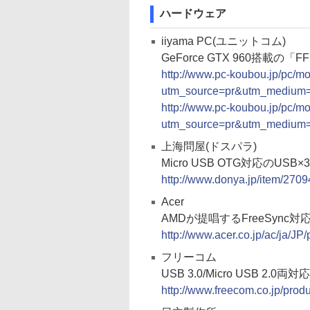
ハードウェア
iiyama PC(ユニットコム)
GeForce GTX 960搭載の「
http://www.pc-koubou.jp/pc/m
utm_source=pr&utm_medium
http://www.pc-koubou.jp/pc/m
utm_source=pr&utm_medium
上海問屋(ドスパラ)
Micro USB OTG対応のUSB×
http://www.donya.jp/item/2709
Acer
AMDが提唱するFreeSync対
http://www.acer.co.jp/ac/ja/J
フリーコム
USB 3.0/Micro USB 
http://www.freecom.co.jp/produ