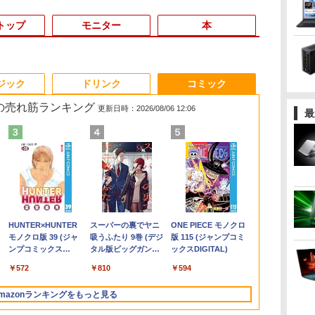
トップ
モニター
本
3
3
3
3
4
4
4
4
5
5
5
5
6
6
6
ジック
ドリンク
コミック
 の売れ筋ランキング
更新日時：2026/08/06 12:06
最
B
n
23
ーキ
中古パソコン | HP |
希少！Windows XP
アーム向け Lenovo 液
［新版］カブトムシ・
MacBook A2179 修理
DELL Optiplex 7090
PHILIPS 液晶モニター
2026年版 家電製品アド
超得2,000円OFF&P2倍
2026年モデル 新品一体
中古品 各メーカー厳選
毎日かしこく！1日1枚
MS Office 20
モニター 21.
80代になる
メ
Hz
晶
9
250 G7 | Windows11 |
Pro 32bit SP3 Core2
晶モニター 28インチ
クワガタムシ DVDつき
交換用 純正 适用于
SFF(Win11x64) 中古
21.5インチ 223V7 IPS
バイザー資格 生活家電
｜Windows11正式対応
型デスクトップパソコ
ディスプレイ 24インチ
日めくり言葉力366 [
搭載｜中古ノ
ィスプレイ ベ
ボケるか死ぬ
デル
ディ
ノートPC | 一年保証 |
Duo E7500 / メモリ
ThinkVision Pro2820
（小学館の図鑑NEO）
MacBook Air
Core i7-
パネル 1920x1080 フル
公式テキスト＆問題集
第8世代｜楽天1位 三冠
ン 27型 FHD Core i7
液晶モニター 状態良好
Gakken ]
コン Window
スプレイ 液
神様から与え
ン
パ
第10世代 | Core i5
4GB / ハードディスク
フルHD HDMI スタンド
[ 小池 啓一 ]
Touchbar Retina 13イ
2.5GHz(11700)/メモリ
HD HDMI スピーカー
（家電製品協会 認定資
獲得｜豪華特典付き｜
CPU メモリ16GB
Office付｜Dy
PCモニター 
別な時間 （
￥29,980
￥37,800
￥6,600
￥2,860
￥31,800
￥53,900
￥7,700
￥3,300
￥29,800
￥69,000
￥8,778
￥2,200
￥34,800
￥9,480
￥1,034
付
1035G1 1.0(〜最大
500GB / DVDドライブ
無し
ンチ 玫瑰金 A2179
16GB/HDD1TB/DVDマ
内蔵 中古ディスプレイ
格シリーズ） [ 一般財
最大180日保証｜Core
SSD512GB 選べるカラ
S73 Core i5
リッカーレス
書） [ 林真理子
.
Anker Soundcore
On My Road
by Amazon 天然水
HUNTER×HUNTER
【2026年アップグレ
BUGS LIFE
コカ・コーラ やかん
スーパーの裏でヤニ
Xiaomi シャオミ
On My Road
by Amazon 炭酸水 ラ
ONE PIECE モノクロ
400
プレ
3.6)GHz | MEM:8GB |
/ DELL OptiPlex 780
2020年 液晶パネル上半
ルチ [C:並品] 2022年
団法人 家電製品協会 ]
i5 第8世代｜中古ノー
ー（ブラック・ホワイ
13.3型 HD 1,3
FreeSync 2
Liberty 5 ミッドナイ
(Stadium ver.)
ラベルレス 2L×9本
モノクロ版 39 (ジャ
ード版】AOKIMI ワ
の麦茶 from 爽健美
吸うふたり 9巻 (デジ
REDMI Buds 8 Lite ワ
(Stadium ver.)
ベルレス 500ml ×24本
版 115 (ジャンプコミ
以降
SSD:256GB(NVMe) |
SFF / 安い コスパ すぐ
部 上半身 液晶ユニッ
頃購入
トパソコン
ド・ブルー）Win11搭
｜メモリ 8G
角度調節 Full
￥250
トブラック
ンプコミックス
イヤレスイヤホン
茶 ラベルレス
タル版ビッグガンガ
イヤレスイヤホン
強炭酸水 ペットボトル
ックスDIGITAL)
レ
DVDマルチ | 無線LAN:
使える デル【中古 デス
ト 本体上半部 上部一
Windows11 office付き
載 MS Office2024付き
ージ 大容量 S
ーライトカット
￥250
￥1,117
￥250
DIGITAL)
bluetooth イヤホン
650mlPET×24本
ンコミックス)
Bluetooth 5.4 ノイズ
500ミリリットル
D
あり | Webカメラ内蔵 |
クトップ PC パソコ
式
｜15.6型 テンキー付き
初期設定済み USB3.0
512GB｜WE
ル VESAフル
￥14,990
￥572
￥1,964
￥1,653
￥810
￥2,980
￥1,625
￥594
V12 小型軽量 ブルー
キャンセリング ANC
(Smart Basic)
ン
テンキー |
ン】安心サポート 整備
｜ノートパソコン
Bluetooth WiFi対応 超
搭載 中古パソ
グレア MAXZ
トゥースHi-Fi 最大
36時間再生
中
Win11Pro64Bit | ACア
済み
Windows11 第8世代｜
薄型 高速起動 デスク
古PC Wi-Fi H
JM22CH02
mazonランキングをもっと見る
36時間再生 ぶるーと
ダプター付属
ノートパソコン｜パソ
トップPC テレワーク
Bluetooth Ty
ゅーす コードレス