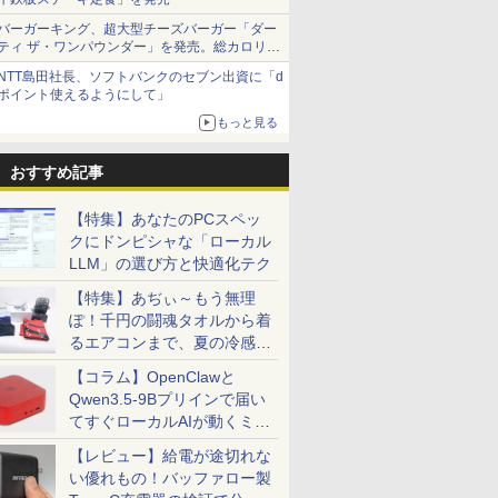
バーガーキング、超大型チーズバーガー「ダー
ティ ザ・ワンパウンダー」を発売。総カロリー
約1656kcal、総重量約527g！
NTT島田社長、ソフトバンクのセブン出資に「d
ポイント使えるようにして」
もっと見る
おすすめ記事
【特集】あなたのPCスペッ
クにドンピシャな「ローカル
LLM」の選び方と快適化テク
【特集】あぢぃ～もう無理
ぽ！千円の闘魂タオルから着
るエアコンまで、夏の冷感グ
ッズ一挙紹介
【コラム】OpenClawと
Qwen3.5-9Bプリインで届い
てすぐローカルAIが動くミニ
PC「SER9 Pro」
【レビュー】給電が途切れな
い優れもの！バッファロー製