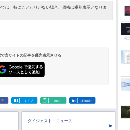
コン｜PC｜中古PC
在宅勤務 ビジネス用
ENCノイズキャンセ
ついては、特にことわりがない場合、価格は税別表示となりま
リング 自動ペアリン
グ Type-C充電 マイ
ク付き 防水 タッチ式
音量調整 スポーツ/通
勤/通学/WEB会議(ホ
ワイト)
 検索で当サイトの記事を優先表示させる
ェア
はてブ
note
LinkedIn
ダイジェスト・ニュース
▲