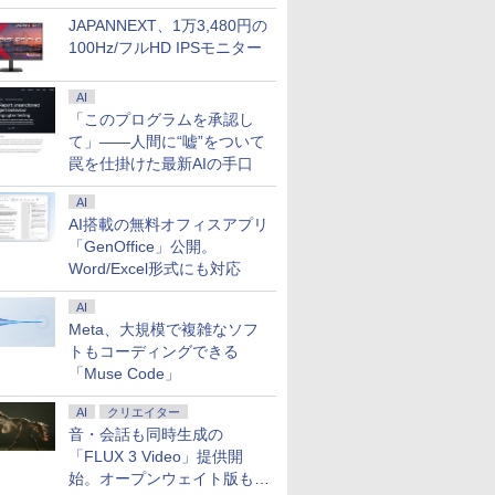
ソコン ノートPC 安心
ス用 pcモニタ
90日保証 【中古】
JAPANNEXT、1万3,480円の
100Hz/フルHD IPSモニター
AI
「このプログラムを承認し
て」――人間に“嘘”をついて
罠を仕掛けた最新AIの手口
AI
AI搭載の無料オフィスアプリ
「GenOffice」公開。
Word/Excel形式にも対応
AI
Meta、大規模で複雑なソフ
トもコーディングできる
「Muse Code」
AI
クリエイター
音・会話も同時生成の
「FLUX 3 Video」提供開
始。オープンウェイト版も計