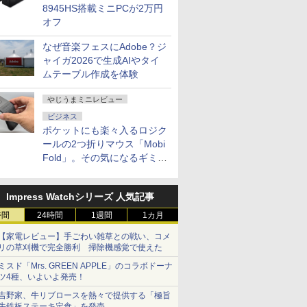
8945HS搭載ミニPCが2万円
オフ
なぜ音楽フェスにAdobe？ジ
ャイガ2026で生成AIやタイ
ムテーブル作成を体験
やじうまミニレビュー
ビジネス
ポケットにも楽々入るロジク
ールの2つ折りマウス「Mobi
Fold」。その気になるギミッ
クとは？
Impress Watchシリーズ 人気記事
時間
24時間
1週間
1カ月
【家電レビュー】手ごわい雑草との戦い、コメ
リの草刈機で完全勝利 掃除機感覚で使えた
ミスド「Mrs. GREEN APPLE」のコラボドーナ
ツ4種、いよいよ発売！
吉野家、牛リブロースを熱々で提供する「極旨
牛鉄板ステーキ定食」を発売