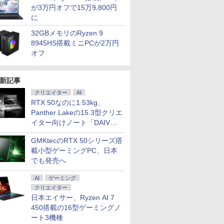
が3万円オフで15万9,800円
に
32GBメモリのRyzen 9
8945HS搭載ミニPCが2万円
オフ
7
7
7
8
8
8
9
9
9
10
10
10
新記事
クリエイター
AI
RTX 50なのに1.53kg、
Panther Lakeの15.3型クリエ
イター向けノート「DAIV
24 H&B
5型 液晶デ
とたいてい
【第10世代 Core i5/メ
HP モニター 24インチ
【5冊、10冊まとめ買
【★最大100%ポイン
【お買い物マラソ開催
タッチペンで音が聞け
【レビュー特典★保証
ASUS エイスース 液
アーティストのための
「新入荷」
MAXZEN 
おいしい！
ートパソ
ゼル ディ
。70代は
モリ16GB】FUJITSU
Z24n G2 IPSパネル
い】 ONE PIECE
ト】【Office 2024
中！P最大31.5%還
る！はじめてずかん
延長6ヶ月＆高評価シ
晶ディスプレイ Eye
人体解剖学 ドローイン
パソコン Thi
インチ 144
ッスン ク
Z5」
s11
晶モニター
られた特
富士通 LIFEBOOK
1920x1200 16:10 HDMI
magazine 特集 ヒロイ
H&B】【タッチパネル
元】！24インチモニタ
1000 英語つき [ 小学館
ョップ】Windows11
Care ［23.8型 / フル
グ フォーム＆ポーズ [
Gen 2超
FastIPS H
きました [ 
GMKtecのRTX 50シリーズ搭
nabook
壁掛け フ
幻冬舎新
U7310/D ピクトブラッ
Type-C 高さ調整 画面
ンズ 021 カード付き同
×360°回転】富士通
ー USB Type-C接続対
]
搭載PC HP おまかせ
HD(1920×1080) / ワイ
Tom Fox ]
量 第11世代
DP1.4 sR
載小型ゲーミングPC、日本
￥35,200
￥12,800
￥4,700
￥35,800
￥12,980
￥5,478
￥39,999
￥13,800
￥5,500
￥36,599
￥15,980
￥1,518
 第10世代
 ]
ク 第10世代 Core i5
回転 中古ディスプレイ
梱版 (集英社ムック) ワ
LIFEBOOK U9310/第10
応 ディスプレイ100Hz
第8世代 Corei5 16Gメ
ド］ VA249HG
語キーボード
リッカーレ
でも発売へ
66×768
1.5インチ
16GB NVMe SSD
ンピースマガジン
世代 Core i5/メモ
FHD 1080P スピーカー
モリー 大容量SSD
FHD高解像
イトカット
B ストレ
HD ブル
256GB Full-HD 13.3型
リ:8GB/M.2
内蔵 USB-TypeC ブル
Microsoft Office イン
リ 新品SSD
Adaptive-
AI
ゲーミング
SD
 VAパネ
13.3インチ Wi-Fi6
NVMe:128GB/256GB/512GB/1TB/Wi-
ーライト軽減 フリッカ
ストール済 大画面 送
量 カメ
MJM27IC0
クリエイター
Bカメラ
 FHDノン
Bluetooth
fi/Bluetooth/13.3
ーフリー VESA対応 フ
料無料 Officeインスト
ラ/HDMI/5G
スゼン xp1
日本エイサー、Ryzen AI 7
コン 中
EN
Windows11 Pro WPS
型/FHD/カメラ/USB-C/
レームレス 目に優しい
ール済【中古】
Office搭
450搭載の16型ゲーミングノ
DMI
Office付き オフィス
中古/ノートパソコン/タ
HDMI／DP／TYPE-C端
コン 中古Wi
pe C
中古パソコン ノートパ
ブレット/Windows11
子 チルト調節可 ビジネ
送料無料
ート3機種