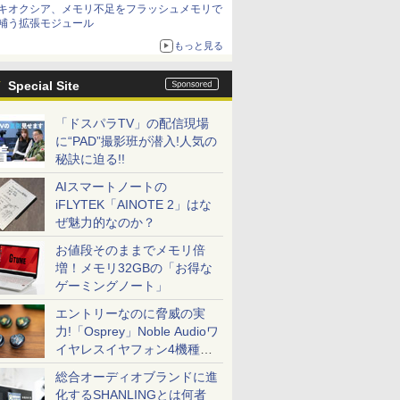
キオクシア、メモリ不足をフラッシュメモリで
は？
補う拡張モジュール
もっと見る
Special Site
「ドスパラTV」の配信現場
に“PAD”撮影班が潜入!人気の
秘訣に迫る!!
AIスマートノートの
iFLYTEK「AINOTE 2」はな
ぜ魅力的なのか？
お値段そのままでメモリ倍
増！メモリ32GBの「お得な
ゲーミングノート」
エントリーなのに脅威の実
力!「Osprey」Noble Audioワ
イヤレスイヤフォン4機種を
一気に聴く
総合オーディオブランドに進
化するSHANLINGとは何者