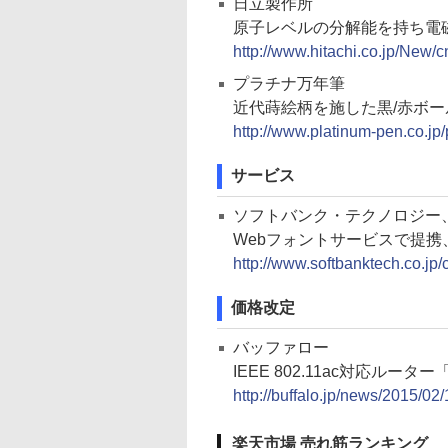
日立製作所
原子レベルの分解能を持ち電
http://www.hitachi.co.jp/New
プラチナ万年筆
近代蒔絵柄を施した黒/赤ボー
http://www.platinum-pen.co.jp
サービス
ソフトバンク・テクノロジー
Webフォントサービスで提携、
http://www.softbanktech.co.jp
価格改定
バッファロー
IEEE 802.11ac対応ルータ
http://buffalo.jp/news/2015/02
楽天市場 売れ筋ランキング