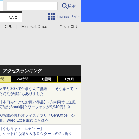
Impress サイト
全カテゴリ
CPU
Microsoft Office
アクセスランキング
時間
24時間
1週間
1カ月
メモリ8GBで仕事なんて無理……そう思ってい
た時期が僕にもありました
【本日みつけたお買い得品】2方向同時に送風
可能なShark製タワーファンが9,940円引き
AI搭載の無料オフィスアプリ「GenOffice」公
開。Word/Excel形式にも対応
【やじうまミニレビュー】
ポケットにも楽々入るロジクールの2つ折りマ
ウス「Mobi Fold」。その気になるギミックと