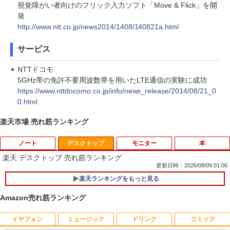
視覚障がい者向けのフリック入力ソフト「Move & Flick」を開
発
http://www.ntt.co.jp/news2014/1408/140821a.html
サービス
NTTドコモ
5GHz帯の免許不要周波数帯を用いたLTE通信の実験に成功
https://www.nttdocomo.co.jp/info/news_release/2014/08/21_0
0.html
楽天市場 売れ筋ランキング
ノート
デスクトップ
モニター
本
楽天 デスクトップ 売れ筋ランキング
更新日時：2026/08/09 01:00
楽天ランキングをもっと見る
【期間限定破格金額！】新生活 新古品 W
1
in11搭載 パソコンノートパソコンoffice
Amazon売れ筋ランキング
付き 初心者向けノートPC 初期設定済 1
5.6型 インテル高速CPU ランダムで発送
メモリ4GB～ 高速SSD1TB 最大 フルHD
イヤフォン
ミュージック
ドリンク
コミック
【お買い物マラソ開催中！P最大31.5%還
魔王城の料理番 〜コワモテ魔族ばかりだ
1
1
Webカメラ zoom 軽量薄型 無線 型番更