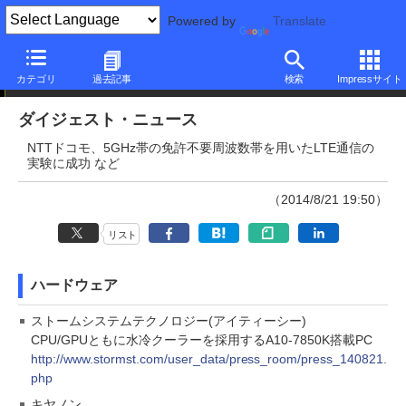
Powered by
Translate
ダイジェストニュース
カテゴリ
過去記事
検索
Impressサイト
ダイジェスト・ニュース
NTTドコモ、5GHz帯の免許不要周波数帯を用いたLTE通信の
実験に成功 など
（2014/8/21 19:50）
リスト
ハードウェア
ストームシステムテクノロジー(アイティーシー)
CPU/GPUともに水冷クーラーを採用するA10-7850K搭載PC
http://www.stormst.com/user_data/press_room/press_140821.
php
キヤノン