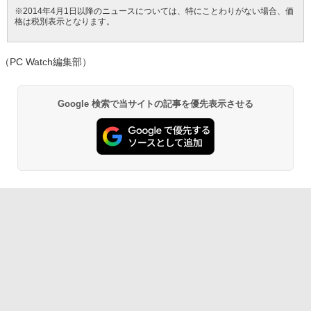
元】五年保証 白 モバイルモニター 15.6
けど、ホワイトな職場です〜 6巻 【電
新で在庫処分
※2014年4月1日以降のニュースについては、特にことわりがない場合、価
インチ FHD 1920×1080 1080P Fast IPS
子書籍】[ ワイエム系 ]
格は税別表示となります。
パネル PU保護カバー付き 非光沢 1200:1
￥12,980
Anker Soundcore P42i (Bluetooth 6.1)【完
BRUCE WAYNE feat. Flo Milli, ATL Jacob
by Amazon 天然水 ラベルレス 500ml ×24本
薬屋のひとりごと 17巻 (デジタル版ビッグガ
高コントラスト 超軽量 640g スピーカー
￥792
全ワイヤレスイヤホン/ウルトラノイズキャン
[Explicit]
富士山の天然水 バナジウム含有 水 ミネラル
ンガンコミックス)
内蔵 Type-C/HDMI 接続 PS5/Switch/PC/
セリング 3.5 / マルチポイント接続 / 最大40時
ウォーター ペットボトル 静岡県産 500ミリリ
（PC Watch編集部）
スマホ対応 MFP156T1F
間再生 / コンパクト形状/持ち運びに便利 / IP5
ットル (Smart Basic)
￥250
￥770
5 防塵防水位規格/PSE技術基準適合】パープ
NEC VKL24X-4 15.6インチ Core i3 メモ
2
￥8,999
【送料無料】現代法律実務の諸問題 令和
2
ル
￥1,380
リ8GB SSD 256GB Office付き Webカメ
7年度研修版／日本弁護士連合会
Google 検索で当サイトの記事を優先表示させる
ラ テンキー Windows11 ノートパソコン
￥9,990
中古パソコン
BRUCE WAYNE feat. Flo Milli, ATL Jacob
異世界居酒屋「のぶ」(22) (角川コミックス・
￥8,030
[Explicit]
エース)
【Amazon.co.jp限定】 い・ろ・は・す 2L P
Yoothi 互換品 液晶 13.3インチ Lenovo
2
￥14,800
ET ラベルレス ×8本
ThinkPad L13 Gen 3 21B3 21B4 21B9
Anker Soundcore P31i ピンク
￥250
￥832
21BA 対応 1920x1200 WUXGA IPS LED
￥1,112
LCD 液晶ディスプレイ 修理交換用液晶
￥5,990
パネル
【3千円以上送料無料】就業規則の法律実
3
【★最大100%ポイント】【フルHD×WE
3
務／石嵜信憲／平井彩
Bカメラ】東芝 G83/第8世代 Core i5/メ
見知らぬ糸
ONE PIECE モノクロ版 115 (ジャンプコミッ
￥9,800
モリ:8GB/16GB/SSD:256GB/512GB/1T
クスDIGITAL)
by Amazon 天然水ラベルレス 2L×9本
￥8,140
B/13.3型液晶/Wi-fi/Bluetooth/USB3.1/T
￥250
ype-C/HDMI/中古PC 中古ノートパソコ
Anker Soundcore Liberty 5 ディープブルー
￥594
￥1,117
ン Windows11 Win11正式対応
【楽天1位 10.5/11インチ 小型 軽量】モ
3
￥14,990
バイルモニター 10.5インチ 11インチ フ
￥26,800
ルHD 1080P 100%sRGB 400cd/m? 光沢
ちいかわ なんか小さくてかわいいやつ
4
IPS パネル 色鮮やか 265g 超軽量 Type-
On My Road (Stadium ver.)
HUNTER×HUNTER モノクロ版 39 (ジャンプ
（4）なんか小さくてためになる豆本付き
C対応 miniHDMI モニター 持ち運び サブ
コミックスDIGITAL)
by Amazon 炭酸水 ラベルレス 500ml ×24本