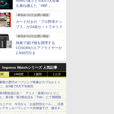
HBMの速さとSSDの大容量
を兼ね備えた「HBF」
本日みつけたお買い得品
カード付きの「プロ野球チッ
プス」が24袋セットでオトク
本日みつけたお買い得品
熱風で揚げ物を調理する
COSORIのエアフライヤーが
2,000円引き
Impress Watchシリーズ 人気記事
7
7
7
7
8
8
8
9
9
9
8
10
10
10
時間
24時間
1週間
1カ月
東映の歴代オープニング映像がカプセルトイ
に。全5種で8月下旬発売
第3期放送記念！ アニメ「薬屋のひとりご
と」第1期・第2期全話を「TVer」にて期間限定
で順次無料配信開始
ユニクロ、今日から「お盆特別セール」。涼感
らです
OFFクーポン】
ューター
んか小さ
ノートパソコン 中古
MAXZEN モニター 27
1OC Vol.7
【公式・直販】デスクトップパソコン
Panasonic パナソニッ
モバイル式ゲーミング
【特典】黄泉のツガ
2026年NEW｜VETESA
【期間限定5%OFFク
[8月下旬より発送予定]
「楽天ランキング1位」 
JAPANNE
ちいかわ 
ノートパソ
シアサッカーワンピース待望値下げ、撥水ギア
S XP
M NAB9S ミニPC インテ
方式 フル
やつ（4）
Corei5 第8/10世代
インチ 144Hz WQHD
（TJMOOK）
PC 新品 Lenovo ThinkCentre neo
ク Let's note QV8 ノー
モニター モバイルモニ
イ 1～13巻 セット
正規店 商品を自由選択
ーポン 8/12 10時ま
[新品]ちいかわ なんか
パソコン Windows11 パソコ
チ IPSパ
くてかわい
ンチ 新品 W
ショーツは1990円に