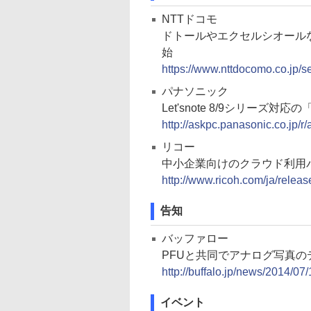
NTTドコモ
ドトールやエクセルシオールなど3
始
https://www.nttdocomo.co.jp/s
パナソニック
Let'snote 8/9シリー
http://askpc.panasonic.co.jp/r/
リコー
中小企業向けのクラウド利用
http://www.ricoh.com/ja/relea
告知
バッファロー
PFUと共同でアナログ写真
http://buffalo.jp/news/2014/07
イベント