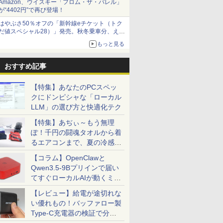
最終機種
3900HK
モニター
 [ ナガノ
Windows11 Office付
FastIPS HDMI2.0
50q Tiny Gen 5 Core i5 メモリ 16GB
トパソコン 12.0型
ター 18.5インチ 100Hz
(ポストカード7種) （ガ
新品 ノートパソコン 14
で】 ゲーミングモニタ
小さくてかわいいやつ
付き 新品｜インテル 第14世
165Hz/1m
（5） （ワ
Pro Off
Amazon、ウイスキー「フロム・ザ・バレル」
￥1,650
2 高速
B/32GB+1TB/ベアボーン
ック
が“4402円”で再び登場！
き NEC 15.6型 メモリ
DP1.4 sRGB100％ フ
SSD 256GB 512GB 選択可
WQXGA+(2880x1920)
高速応答 ディスプレイ
ンガンコミックス） [
型/15.6型 Windows11
ー モニター 27インチ
(8) なんか人魚の島の
i5-6400 i5-12400F i7-14
応 フルHD(1
ナガノ ]
キーボード
￥27,800
￥15,980
￥134,800
￥28,000
￥16,990
￥7,664
￥29,800
￥18,780
￥4,400
￥45,700
￥17,980
￥1,210
￥29,800
2.6G
PCIe4.0 SSD
1J
16GB 最大SSD1TB
リッカーレス ブルーラ
Windows11 Home Pro 選択可
ノートPC 超軽量 2in1モ
大画面 ゲーミングモニ
荒川弘 ]
Office搭載
180Hz 180hz WQHD
ひみつのふせん&ノー
256GB～2TB｜メモリ 8～
解像度 ゲ
8GB SSD 
はやぶさ50％オフの「新幹線eチケット（トク
i6 BT5.2 2×2.5GbE
J]
DVDドライブ WEBカ
イトカット 非光沢
Microsoft Office 2024搭載可能 送料
デル Core i5-
ター 1080P IPS液晶パ
Celeron/Atom/Pentium
フリッカーレス 27型
トBOX付き特装版[入
スクトップPC 安い 高性能
ター(ピンク)
256GB 51
だ値スペシャル28）」発売。秋冬乗車分、えき
2 /USB-C×2 4K@60Hz 4
メラ NEC中古ノート
Adaptive-Sync
無料 1年 3年 保証 選択可【NortonP】
8365U/8GBメモリ/高速
ネル 自立スタンド サブ
Gold メモリ8GB/16GB
ブルーライトカット ノ
荷予約]
体のみ 高スペッ 初期設定
IPS238G1
Webカメラ 
ねっと限定
ニパソコン
パソコンVKT16 15イ
MJM27IC03-Q144 マク
SSD /Webカメ
モニター 100%sRGB
SSD128GB/256GB/512GB
ングレア HDMI
HDMI DP 
Bluetoo
もっと見る
ンチ
スゼン xp10n
ラ/WiFi&Bluetooth/Type-
FreeSync HDR Type-C
Adaptive-Sync ブラッ
HDR PS5
ー 14型 
C/Win11＆office 2019
HDMI テレワーク
ク MAXZEN
HD:120H
者 学習向け
おすすめ記事
搭載/バッテリー保証外
MGM27IC02 マクスゼ
整 ピボット
シルバー 
ン
HDMIケー
ワイト)【
【特集】あなたのPCスペッ
クにドンピシャな「ローカル
LLM」の選び方と快適化テク
【特集】あぢぃ～もう無理
ぽ！千円の闘魂タオルから着
るエアコンまで、夏の冷感グ
ッズ一挙紹介
【コラム】OpenClawと
Qwen3.5-9Bプリインで届い
てすぐローカルAIが動くミニ
PC「SER9 Pro」
【レビュー】給電が途切れな
い優れもの！バッファロー製
Type-C充電器の検証で分か