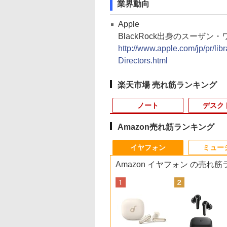
業界動向
Apple
BlackRock出身のスーザ
http://www.apple.com/jp/pr/li
Directors.html
楽天市場 売れ筋ランキング
ノート
デスク
Amazon売れ筋ランキング
8
10
10
10
1
1
1
1
2
2
2
2
イヤフォン
ミュー
Amazon イヤフォン の売れ
コン
6年NEW｜VETESA
間限定5%OFFク
月下旬より発送予定]
「楽天ランキング1位」 デスクトップ
JAPANNEXT 23.8イン
ちいかわ なんか小さ
ノートパソコン 14イ
【今だけ】全品ポイン
「3500U/4300Uより速
【中古良品】【安心保
ちいかわ なんか小さ
【マラソンセール期
【全商品10%OFF+P
【タッチ式選べる 携
100日後に英語がも
店 商品を自由選択
 8/12 10時ま
品]ちいかわ なんか
パソコン Windows11 パソコン Office
チ IPSパネル搭載
くてかわいいやつ
ンチ 新品 Windows11
ト10倍 お買い物マラソ
い」 NiPoGi ミニpc
証】Princeton 21.5型
くてかわいいやつ（7）
中ポイント5倍】【O
倍】Dell OptiPlex
式】モバイルモニタ
になる1日10分 ネ