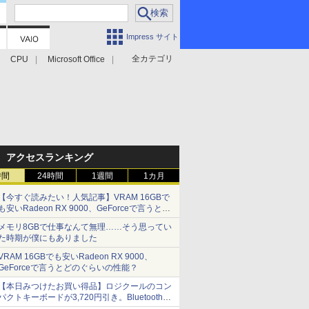
Impress サイト
全カテゴリ
CPU
Microsoft Office
アクセスランキング
時間
24時間
1週間
1カ月
【今すぐ読みたい！人気記事】VRAM 16GBで
も安いRadeon RX 9000、GeForceで言うとど
のぐらいの性能？ - PC Watch
メモリ8GBで仕事なんて無理……そう思ってい
た時期が僕にもありました
VRAM 16GBでも安いRadeon RX 9000、
GeForceで言うとどのぐらいの性能？
【本日みつけたお買い得品】ロジクールのコン
パクトキーボードが3,720円引き。Bluetoothで3
台接続対応