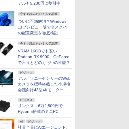
デルも5,280円に割引中
今すぐ読みたい！人気記事
ついに不満解消？Windows
11プレビュー版でタスクバー
の配置変更を徹底検証
今すぐ読みたい！人気記事
VRAM 16GBでも安い
Radeon RX 9000、GeForce
で言うとどのぐらいの性能？
ビジネス
デル、ソニーセンサーのWeb
カメラを標準搭載した小規模
会議向け43型4Kモニター
ビジネス
リンクス、6万2,800円で
Ryzen 5搭載のミニPC
AI
ビジネス
社員全員にAIエージェント、