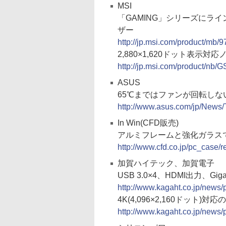
MSI
「GAMING」シリーズにラインナ
ザー
http://jp.msi.com/product/mb
2,880×1,620ドット表示
http://jp.msi.com/product/nb
ASUS
65℃まではファンが回転しない
http://www.asus.com/jp/New
In Win(CFD販売)
アルミフレームと強化ガラス
http://www.cfd.co.jp/pc_case
加賀ハイテック、加賀電子
USB 3.0×4、HDMI出力、Gi
http://www.kagaht.co.jp/news
4K(4,096×2,160ドット)対応の
http://www.kagaht.co.jp/news