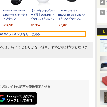
ソ
S
[
搭載内蔵】中古ノート
｜楽天1位｜最大180日
モニター 27インチ
ィンズ【メール便不可
H&B 搭載｜中古 ノー
き パソコン 新品｜イ
チ フルhd 高画質
[雑誌]
Webカメラ&テンキー
グセット SILVER 中古
選択】モバイルモニタ
結弦カレンダー卓上版
PRO 高性能
ル Core i9-1
HD モバイル
（ワイドKC）
チ
]
パソコン 東芝
保証｜CPU 第8世代｜
100Hz FHD VAパネル
商品】【沖縄・離島以
トパソコン
ンテル 第14世代 Core
100Hz VA ノングレア
付き ノートパソコン
デスクトップPC eスポ
ー 15.6インチ タッチパ
[ 能登 直 ]
PANA CF-SX
16GB+500G
iiyama ブラ
]
￥14,555
￥34,800
￥13,980
￥30,030
￥19,800
￥45,700
￥11,980
￥1,689
￥29,800
￥65,980
￥14,580
￥2,750
￥27,500
￥88,999
￥15,000
￥1,210
GB
能
dynabook B55 シリー
HP 中古デスクトップ
スピーカー搭載 ブルー
外送料無料】
Windows11 Office付
i5-6500 i5 i7-14700F｜
非光沢 スピーカー内蔵
中古 パソコン メモリ
ーツ入門 Geforce
ネル ワイヤレス接続
CPU Core I5 
キット、DDR4、
P1671HSC-B
Anker Soundcore
【2026年アップグレ
Xiaomi シャオミ
ズ 15.6インチ Core i5
パソコン Windows11
ライト軽減 ノングレア
｜スペック Core i5 第7
SSD 256GB～2TB｜メ
3年保証 ディスプレイ
8GB 最大32GB 新品
GT1030搭載！ Win11
電池内蔵 自立スタンド
DVD【中古】
minipc、Wi-F
[P1671HSCB1
Liberty 5 ミッドナイ
ード版】AOKIMI ワ
REDMI Buds 8 Lite ワ
ンチ
タ
持
第6世代 メモリ8
office付き｜メモリ
タイプ 壁掛け対応 省ス
世代 メモリ 8GB 大容
モリ 8～64GB DDR4/5
パソコンモニター PC
SSD 256GB 高性能 第
Office 24型液晶 ゲー
モバイルモニター スタ
LAN、 HDMI×
【RNH】
トブラック
イヤレスイヤホン
イヤレスイヤホン
-
レ
GSSD128G
8GB SSD256GB
ペース 角度調整 高視野
量 HDD 500GB テンキ
｜ デスクトップPC 2年
モニター フルハイビジ
8世代 Core i5搭載
ミングキーボード・マ
ンド ゲーミングモニタ
画面出力 ミ
bluetooth イヤホン
Bluetooth 5.4 ノイズ
ぐ
 テ
Windows11 DVDドラ
HDD500GB｜ デスク
角 178° Adaptive-Sync
ー DVDドライブ搭載
保証 激安 高性能 ゲー
ョン 21インチ 液晶モ
DVD 中古ノートパソコ
ウス[8世代 Corei5
ー 1080PフルHD 高画
￥14,990
￥1,964
￥3,480
V12 小型軽量 ブルー
キャンセリング ANC
無
ッ
応
イブ Bluetooth HDMI
トップ Microsoft
対応 MAXZEN
CD DVD 再生可｜中古
ム 本体のみ PC 高スペ
ニター アイリスオーヤ
ン Windows11 Pro 店
8GB SSD256GB]：良
質 デュアルモニター
トゥースHi-Fi 最大
36時間再生
送
中
Office付き 中古パソコ
office 第8世代以降｜セ
MJM27CH02-F100
パソコン 中古ノートパ
ッ 初期設定済み
マ DT-JF *
長オススメ おまかせ
品
サブモニター ポータブ
mazonランキングをもっと見る
36時間再生 ぶるーと
ンパ
ン 中古ノートPC 整備
ット購入可能｜デスク
ソコン 中古PC オフィ
15.6型 無線LAN office
ルモニター 選べる9パ
ゅーす コードレス
C
済み
トップ 中古｜中古PC
ス搭載
付き 2026 福袋 ギフト
ータン
ENCノイズキャンセ
ついては、特にことわりがない場合、価格は税別表示となりま
リング 自動ペアリン
グ Type-C充電 マイ
ク付き 防水 タッチ式
音量調整 スポーツ/通
勤/通学/WEB会議(ホ
ワイト)
.
見知らぬ糸
by Amazon 天然水
ONE PIECE モノクロ
On My Road
by Amazon 炭酸水
HUNTER×HUNTER
On My Road
コカ・コーラ やかんの
スーパーの裏でヤニ吸
 検索で当サイトの記事を優先表示させる
ラベルレス 2L×9本
版 115 (ジャンプコミ
(Stadium ver.)
ラベルレス 500ml
モノクロ版 39 (ジャ
(Stadium ver.)
麦茶 from 爽健美茶 ラ
うふたり 9巻 (デジタル
￥250
ックスDIGITAL)
×24本 強炭酸水 ペッ
ンプコミックス
ベルレス
版ビッグガンガンコミ
￥1,117
￥250
￥250
水
トボトル 500ミリリ
DIGITAL)
650mlPET×24本
ックス)
￥594
￥1,625
￥572
￥2,009
￥810
ットル (Smart
Basic)