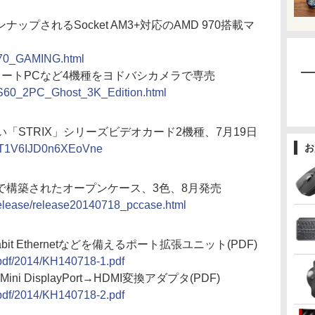
ップされるSocket AM3+対応のAMD 970搭載マ
/970_GAMING.html
対応ノートPCなど4機種をヨドバシカメラで専売
/GS60_2PC_Ghost_3K_Edition.html
「STRIX」シリーズビデオカード2機種、7月19日
お
s/T1V6IJD0n6XEoVne
で構築されたオープンケース、3色、8月発売
/release/release20140718_pccase.html
gabit Ethernetなどを備えるポート拡張ユニット(PDF)
/pdf/2014/KH140718-1.pdf
Mini DisplayPort→HDMI変換アダプタ(PDF)
/pdf/2014/KH140718-2.pdf