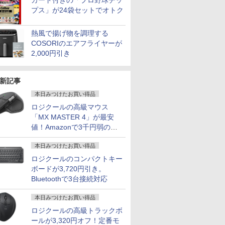
カード付きの「プロ野球チッ
プス」が24袋セットでオトク
熱風で揚げ物を調理する
COSORIのエアフライヤーが
2,000円引き
新記事
本日みつけたお買い得品
ロジクールの高級マウス
「MX MASTER 4」が最安
値！Amazonで3千円弱の割
引
本日みつけたお買い得品
ロジクールのコンパクトキー
ボードが3,720円引き。
Bluetoothで3台接続対応
本日みつけたお買い得品
ロジクールの高級トラックボ
ールが3,320円オフ！定番モ