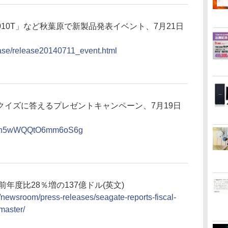
7010T」など秋葉原で新製品発表イベント、7月21日
lease/release20140711_event.html
クイズに答えるプレゼントキャンペーン、7月19日
ws/n5wWQQtO6mm6oS6g
前年度比28％増の137億ドル(英文)
newsroom/press-releases/seagate-reports-fiscal-
-master/