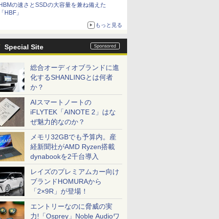
HBMの速さとSSDの大容量を兼ね備えた
「HBF」
もっと見る
Special Site
総合オーディオブランドに進
化するSHANLINGとは何者
か？
AIスマートノートの
iFLYTEK「AINOTE 2」はな
ぜ魅力的なのか？
メモリ32GBでも予算内。産
経新聞社がAMD Ryzen搭載
dynabookを2千台導入
レイズのプレミアムカー向け
ブランドHOMURAから
「2×9R」が登場！
エントリーなのに脅威の実
力!「Osprey」Noble Audioワ