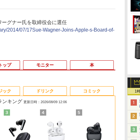
ン・ワーグナー氏を取締役会に選任
brary/2014/07/17Sue-Wagner-Joins-Apple-s-Board-of-
トップ
モニター
本
3
3
3
3
4
4
4
4
5
5
5
5
6
6
6
6
ジック
ドリンク
コミック
1
筋ランキング
更新日時：2026/08/09 12:06
間
5
帯
の
＼★最大2555円OFFク
超得2,500円OFF&P2倍
【期間限定5%OFFクー
楽譜 【取寄品】UN275
レビュー投稿 5年保証
デスクトップパソコン
モニター 21.5イン
オレンジページ 2026
MS限定クーポンあり!
【中古】初心者も安
【2026年最新改良版・
【 限定生産・特典つき
貴重！いまさ
【新品★20％
マウスコンピ
ちいかわ な
S
ー
イ
ーポン★／【テンキー
｜Windows11正式対応
ポン 8/12 10時まで】
輸入 フラッシング・ウ
｜MS Office 2024
Windows11 Office付
チ/23.8インチ/27イン
10/17号増刊＜グレー＞
【Win11正式対応】
心！おまかせゲーミン
高級金属製】【タッチ
】YUZURU2027 羽生
が WINDOW
MINISFORU
15．6型 IPS
くてかわいい