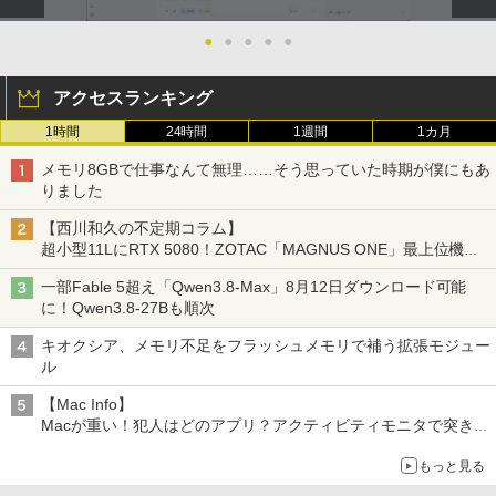
●
●
●
●
●
アクセスランキング
1時間
24時間
1週間
1カ月
メモリ8GBで仕事なんて無理……そう思っていた時期が僕にもあ
りました
【西川和久の不定期コラム】
超小型11LにRTX 5080！ZOTAC「MAGNUS ONE」最上位機の
実力を探る
一部Fable 5超え「Qwen3.8-Max」8月12日ダウンロード可能
に！Qwen3.8-27Bも順次
キオクシア、メモリ不足をフラッシュメモリで補う拡張モジュー
ル
【Mac Info】
Macが重い！犯人はどのアプリ？アクティビティモニタで突き止
める
もっと見る