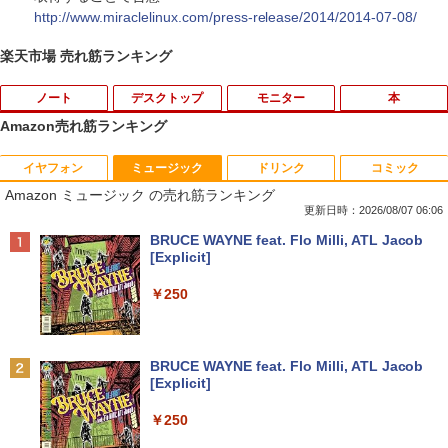
http://www.miraclelinux.com/press-release/2014/2014-07-08/
楽天市場 売れ筋ランキング
ノート
デスクトップ
モニター
本
Amazon売れ筋ランキング
イヤフォン
ミュージック
ドリンク
コミック
【中古】 SONY VAIO VGN-C61HB Celer
Dell E1715S/17型パソコンPC モニター
魔入りました！入間くん 51 （少年チャ
1
1
1
Amazon ミュージック の売れ筋ランキング
on M 440 512MBメモリ WindowsVista
薄型小型LED液晶モニタ /1280x1024(VG
ンピオン・コミックス） [ 西修 ]
世代のPC 均一 ジャンクPC [96463]
A,DP) SXGA HD/VESA準拠/非光沢/入力
更新日時：2026/08/07 06:06
端子D-sub(VGA)/DisplayPort【整備済
￥594
Anker Soundcore P40i オフホワイト
BRUCE WAYNE feat. Flo Milli, ATL Jacob
み中古品】
￥3,500
[Explicit]
￥7,990
￥6,980
￥250
信じていた仲間達にダンジョン奥地で殺
【8/05.8/10限定！お買い物マラソン×5の
2
2
されかけたがギフト『無限ガチャ』でレ
つく日｜ポイント最大49.5倍】【中古・
ベル9999の仲間達を手に入れて元パーテ
本体のみ・コードあり・充電器付き】Le
【楽天1位！保護レザーケース付き】【タ
2
Anker Soundcore P31i ブラック
BRUCE WAYNE feat. Flo Milli, ATL Jacob
ィーメンバーと世界に復讐＆『ざま
novo 300e Chromebook 2nd Gen 81M
ッチ選択】 モバイルモニター 15.6インチ
[Explicit]
ぁ！』します！（23） （KCデラック
B0034JP Bランク【日曜日以外即日発
ノングレア 非光沢 1080PフルHD コスパ
￥5,990
ス） [ 大前 貴史 ]
送】【送料無料】
高画質 デュアルモニター サブモニター
￥250
ポータブルモニター ゲーミングモニター
リモートワーク IPS Tpye-C/mini HDMI
￥792
￥5,380