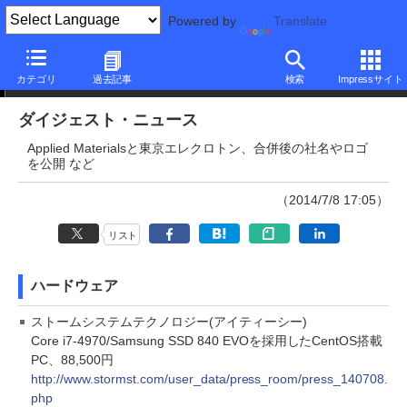
Powered by
Translate
ダイジェストニュース
カテゴリ
過去記事
検索
Impressサイト
ダイジェスト・ニュース
Applied Materialsと東京エレクロトン、合併後の社名やロゴ
を公開 など
（2014/7/8 17:05）
リスト
ハードウェア
ストームシステムテクノロジー(アイティーシー)
Core i7-4970/Samsung SSD 840 EVOを採用したCentOS搭載
PC、88,500円
http://www.stormst.com/user_data/press_room/press_140708.
php