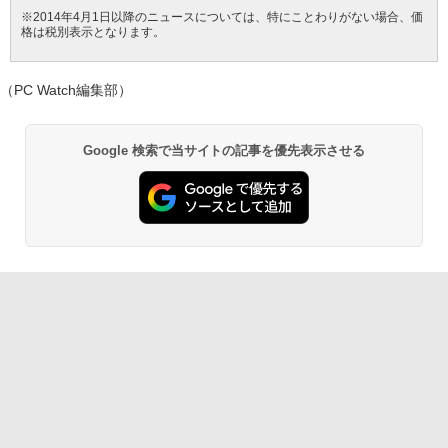
￥10,980
※2014年4月1日以降のニュースについては、特にことわりがない場合、価
【中古】 （訳あり商品・バッテリー消
5
格は税別表示となります。
耗・モニタームラあり・本体キズあり・
【Amazon.co.jp限定】 い・ろ・は・す 2L P
薬屋のひとりごと 17巻 (デジタル版ビッグガ
激安ご奉仕）ノートパソコン / DELL Lat
ET ラベルレス ×8本
ンガンコミックス)
itude 3500 / 第8世代Corei3 / SSD256G
PHILIPS フィリップス 24E2N2100/11 IP
5
（PC Watch編集部）
B / メモリー8GB / Windows11 / USB / S
Sパネル採用 フルHD対応23.8型ワイド液
￥1,112
￥770
D / typeC / Bluetooth / HDMI / VGA / M
晶ディスプレイ 5年間フル保証 ブラック
S-office搭載
単品購入のみ可（同一商品であれば複数
購入可） クレジットカード決済 代金引換
Google 検索で当サイトの記事を優先表示させる
決済のみ
￥11,900
by Amazon 天然水 ラベルレス 500ml ×24本
異世界居酒屋「のぶ」(22) (角川コミックス・
富士山の天然水 バナジウム含有 水 ミネラル
エース)
￥11,480
ウォーター ペットボトル 静岡県産 500ミリリ
ットル (Smart Basic)
￥832
￥1,380
ONE PIECE モノクロ版 115 (ジャンプコミッ
クスDIGITAL)
by Amazon 炭酸水 ラベルレス 500ml ×24本
強炭酸水 ペットボトル 500ミリリットル (Sm
art Basic)
￥594
￥1,625
HUNTER×HUNTER モノクロ版 39 (ジャンプ
コミックスDIGITAL)