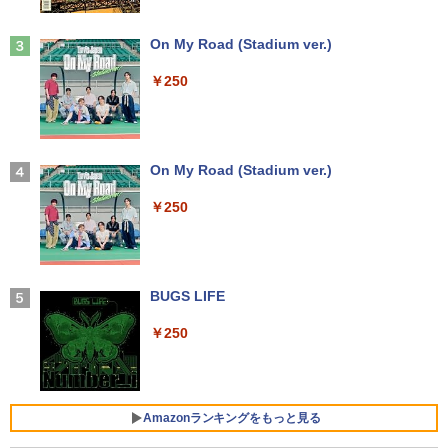
pc ミニPC iPhone対応
Anker Soundcore Liberty 5 ミッドナイトブ
On My Road (Stadium ver.)
￥9,999
ラック
週刊プレイボーイ 2026年 8/31号 [雑誌]
往復送料込！パソコンレンタル特価8Gモ
3
3
￥250
デルCore i3/8G/SSD/カメラ付き（4週間
￥14,990
延長）【Office2024セット】インストー
￥730
ル済※この商品はレンタルです。販売品
【楽天1位!1,600円OFFクーポン 8/4 20:
3
ではありません。ご了承下さい。
00-8/11 01:59】Xiaomi Monitor A24i 20
26 ディスプレイ 1080P 23.8インチ 144
Hzリフレッシュレート sRGB99% 1670
【2026年アップグレード版】AOKIMI ワイヤ
On My Road (Stadium ver.)
￥7,700
万色 300nits ΔE＜1 低ブルーライト 大
レスイヤホン bluetooth イヤホン V12 小型
画面 TÜV認証 目にやさしい 調整可能な
軽量 ブルートゥースHi-Fi 最大36時間再生 ぶ
あかね噺 23 【電子書籍】[ 末永裕樹 ]
￥250
4
スタンド VESA
るーとゅーす コードレス ENCノイズキャン
セリング 自動ペアリング Type-C充電 マイク
￥572
価格重視訳あり ノートパソコン Office付
4
付き 防水 タッチ式音量調整 スポーツ/通勤/通
￥12,580
き 店長おまかせ 東芝 富士通 NEC DELL
学/WEB会議(ホワイト)
HP等 Celeron 初めてパソコンを使う方
や初心者向け メモリ4GB HDD320GBま
BUGS LIFE
￥1,964
たはSSD128GB Windows11/10 OS選択
可 WiFi オフィス付き ノートPC 1ヶ月保
モニター 23.8インチ 144Hz FHD pcモニ
4
￥250
証 中古パソコン 中古ノートパソコン【中
ター フリッカーレス FullHD ブルーライ
ゼンリン電子住宅地図 デジタウン 愛知県
5
古】
トカット ノングレア ディスプレイ HDMI
蒲郡市 202501 232140Z0U
Xiaomi シャオミ REDMI Buds 8 Lite ワイヤ
144hz pcモニター Adaptive-Sync ブラ
レスイヤホン Bluetooth 5.4 ノイズキャンセ
ック MAXZEN MJM24IC01 MJM24IC02-
リング ANC 36時間再生
￥7,800
￥25,740
F144 マクスゼン
Amazonランキングをもっと見る
￥2,980