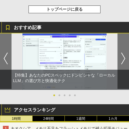
トップページに戻る
おすすめ記事
【特集】あなたのPCスペックにドンピシャな「ローカル
LLM」の選び方と快適化テク
●
●
●
●
●
アクセスランキング
1時間
24時間
1週間
1カ月
キオクシア、メモリ不足をフラッシュメモリで補う拡張モジュー