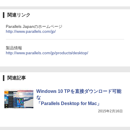
コミックスDIGITAL)
by Amazon 天然水ラベルレス 2L×9本
￥250
￥572
￥1,117
関連リンク
Parallels Japanのホームページ
http://www.parallels.com/jp/
BUGS LIFE
スーパーの裏でヤニ吸うふたり 9巻 (デジタル
版ビッグガンガンコミックス)
by Amazon 炭酸水 ラベルレス 500ml ×24本
強炭酸水 ペットボトル 500ミリリットル (Sm
￥250
art Basic)
￥810
製品情報
http://www.parallels.com/jp/products/desktop/
￥1,625
On My Road (Stadium ver.)
ONE PIECE モノクロ版 115 (ジャンプコミッ
クスDIGITAL)
コカ・コーラ やかんの麦茶 from 爽健美茶 ラ
関連記事
ベルレス 650mlPET×24本
￥250
￥594
￥1,653
Windows 10 TPを直接ダウンロード可能
な
「Parallels Desktop for Mac」
2015年2月16日