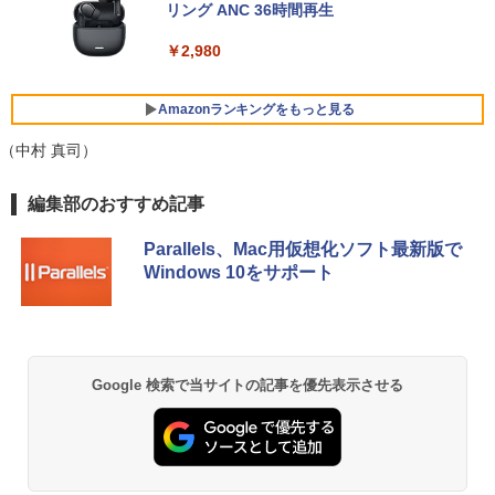
向け
ディスプレイ MAXZEN MGM25IC04-F2
リング ANC 36時間再生
40
￥15,800
￥2,980
￥12,980
【期間限定P15倍+最大10%OFFクーポ
5
ン】 【3年保証】HP ELITEDESK 800 G
6 DM SSD256GB メモリ16GB Core i3
Amazonランキングをもっと見る
中古美品 フルHD 15.6インチ TOSHIBA
Windows 11 Pro 中古 アウトレット 返
5
dynabook B65/D B65/Mシリーズ / Win
品 送料無料 中古デスクトップパソコン
【期間限定5%OFFクーポン 8/6 10時ま
（中村 真司）
5
dows11/ 高性能 第8世代Core i5-8250u/
中古パソコン デスクトップパソコン デス
で】 モニター 27インチ 144Hz FHD pc
8GB/ 爆速256GB-SSD/ カメラ/ 無線/ リ
クトップ PC ミニPC OFFICE付き
モニター フリッカーレス FullHD ブルー
BRUCE WAYNE feat. Flo Milli, ATL Jacob
【Amazon.co.jp限定】 い・ろ・は・す 2L P
薬屋のひとりごと 17巻 (デジタル版ビッグガ
カバリ/ Office付き/ Win11【中古ノート
ライトカット ノングレア ディスプレイ H
編集部のおすすめ記事
[Explicit]
ET ラベルレス ×8本
ンガンコミックス)
パソコン 中古パソコン 中古PC】税込送
DMI 144hz pcモニター Adaptive-Sync
￥37,400
料無料 あす楽対応 即日発送
ブラック MAXZEN MJM27IC01 MJM27I
Parallels、Mac用仮想化ソフト最新版で
C04-F144 マクスゼン
￥250
￥1,001
￥770
Windows 10をサポート
￥19,990
￥13,480
BRUCE WAYNE feat. Flo Milli, ATL Jacob
by Amazon 天然水 ラベルレス 500ml ×24本
異世界居酒屋「のぶ」(22) (角川コミックス・
[Explicit]
富士山の天然水 バナジウム含有 水 ミネラル
エース)
ウォーター ペットボトル 静岡県産 500ミリリ
Google 検索で当サイトの記事を優先表示させる
ットル (Smart Basic)
￥250
￥832
￥1,380
On My Road (Stadium ver.)
HUNTER×HUNTER モノクロ版 39 (ジャンプ