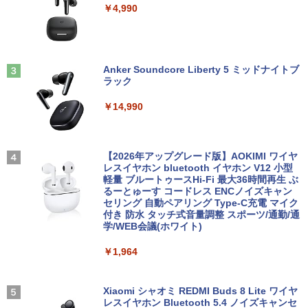
￥4,990
ソコン 15型以上 中古ノートPC 中古PC
リーズ Celeron ~/メモリ2G/HDD160GB/
ムレス HDMI1.4／DP／VGAコントラス
HDD250GB 4GB 中古パソコン Celeron
DVD-ROM【中古】【中古パソコン】
ト1000:1 チルト調節可 ビジネス用 【送
or Core2 or AMD 富士通 NEC等 在宅 テ
【中古PC】【即納】【在庫処分】【安心
料無料】pcモニター (ケーブル付）
レワーク パソコン 訳あり品
保証】【ワード・エクセル・パワーポイ
2026年8月発売 予約 mini ミニ 2026年9
3
ント】【事務処理用として最適】
￥10,980
月号 ミルク M!LK MILK
Anker Soundcore Liberty 5 ミッドナイトブ
￥7,800
ラック
￥12,800
￥4,550
￥14,990
PRINCETON 15.6インチ ワイド モバイ
3
ノートパソコン 最新 Windows11 15.6型
ルモニター PTF-M156T ブラック フルH
3
NEC VersaPro 第七世代 Corei3 メモリ4
hp ProDesk 600 G5 SFF Core i5-8500
D スピーカー搭載 光沢 グレア 15.6型 IP
3
GB SSD128GB 無線LAN HDMI Bluetoo
3GHz 8GB 256GB(SSD) DisplayPort x
S miniHDMI USB タイプC PCモニター
ゲーム中盤で死ぬ悪役貴族に転生したの
4
th USB3.0 SDカード Office バーサプロ
2/アナログRGB出力 DVD+-RW Window
中古モニター 液晶ディスプレイ 液晶モニ
【2026年アップグレード版】AOKIMI ワイヤ
で、外れスキル【テイム】を駆使して最
ノートPC パソコン 中古パソコン 中古PC
s11 Pro 64bit 【中古】【20260304】
ター モバイルディスプレイ プリンストン
レスイヤホン bluetooth イヤホン V12 小型
強を目指してみた（7） 【電子書籍】[ 八
Win11 オフィス 中古 格安
中古
軽量 ブルートゥースHi-Fi 最大36時間再生 ぶ
又ナガト ]
るーとゅーす コードレス ENCノイズキャン
￥27,000
セリング 自動ペアリング Type-C充電 マイク
￥8,980
￥12,800
￥792
付き 防水 タッチ式音量調整 スポーツ/通勤/通
学/WEB会議(ホワイト)
Lenovo ThinkCentre M70q Tiny【Cor
4
￥1,964
中古ノートパソコン パナソニック Let's
e i5-10400T/メモリ8GB(DDR4)/M.2 SS
【期間限定10%OFFクーポン 8/6 10時ま
おいしい！イラストレッスン クレパス
4
4
5
note SV7 第8世代 Core i5 Windows11
D256GB/Win11Pro 64bit】中古/送料無
で】 ゲーミングモニター 24.5インチ FH
で描きました [ momo ]
Pro WPS Office 2024付き メモリ8GB S
料 ※沖縄・離島を除く
D 240Hz 1ms Fast IPSパネル HDMI2.0×
SD256GB/1TB選択可 12型 無線LAN HD
1 DP1.4×1 Adaptive Sync対応 フリッカ
Xiaomi シャオミ REDMI Buds 8 Lite ワイヤ
￥1,518
MI 軽量 モバイル ビジネス 在宅勤務 学生
ーフリー ブルーライトカット モニター
レスイヤホン Bluetooth 5.4 ノイズキャンセ
￥33,000