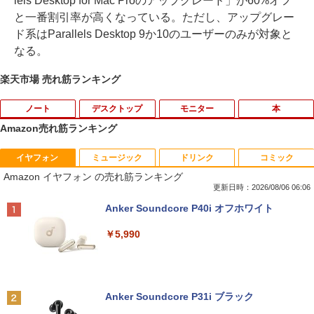
lels Desktop for Mac Proのアップグレード」が60%オフ
と一番割引率が高くなっている。ただし、アップグレー
ド系はParallels Desktop 9か10のユーザーのみが対象と
なる。
楽天市場 売れ筋ランキング
ノート
デスクトップ
モニター
本
Amazon売れ筋ランキング
イヤフォン
ミュージック
ドリンク
コミック
【マラソンセール期間中ポイント5倍】中
富士通 デスクトップ ESPRIMO D588 第
NEC LCD-AS193Mi 19インチ スクエア
[新品]忘却バッテリー (1-24巻 最新刊) 全
1
1
1
1
Amazon イヤフォン の売れ筋ランキング
古タブレットPC 第8世代 Celeron メモリ
8世代Celeron メモリ8GB SSD120GB S
LED液晶モニター 薄型 液晶ディスプレイ
巻セット
4GB ストレージ128GB 10.1インチ グレ
SD256GB windows10 Windows11 DVD
非光沢 IPSパネル SXGA 1280×1024 DVI
更新日時：2026/08/06 06:06
ア タッチパネル Windows11 モバイルノ
ROM 中古デスクトップパソコン 中古パ
VGA VESA準拠【中古】
￥16,742
Anker Soundcore P40i オフホワイト
ート NEC VersaPro VKF11U-6 初期設定
ソコン 中古PC デスクトップPC Office
済 すぐ使える 90日保証 送料無料
中古品 中古 あす楽
￥3,200
￥5,990
￥5,980
￥15,500
渡哲也 自分に生きる120の言葉 [ 渡 哲也
2
]
【P最大31.5%還元！】Minifire モニター
2
24インチ IPS 内蔵スピーカーディスプレ
Anker Soundcore P31i ブラック
【初心者向け】ノートパソコン 中古 激安
中古パソコン windows 10 Pro 32bit デ
イ100Hz FHD 1080P VGA ブルーライト
￥1,870
2
2
Windows10 店長おまかせ 中古ノートパ
スクトップ【WPS Office付】富士通 Dシ
軽減 フリッカーフリー VESA対応 フレー