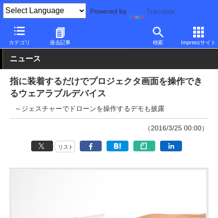
Powered by
Translate
PC Watch
半導体/周辺機器
その他
カテゴリ
過去記事
検索
Impressサイト
ニュース
指に装着するだけでプロジェクタ画面を操作でき
るウェアラブルデバイス
～ジェスチャーでドローンを操作するデモも披露
（2016/3/25 00:00）
リスト