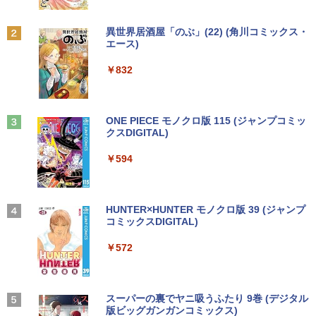
2
￥6,600
Anker Soundcore P31i ブラック
BRUCE WAYNE feat. Flo Milli, ATL Jacob
by Amazon 天然水 ラベルレス 500ml ×24本
異世界居酒屋「のぶ」(22) (角川コミックス・
【エントリーでポイント100％還元のチ
2
[Explicit]
富士山の天然水 バナジウム含有 水 ミネラル
エース)
往復送料込！パソコンレンタルハイスペ
ャンス】GMKtec ミニpc G3 Pro Intel C
2
ウォーター ペットボトル 静岡県産 500ミリリ
￥5,990
ックモデルCore i7/16G/SSD/カメラ付き
ore i3 10110U 16GB DDR4 64GBまで増
ットル (Smart Basic)
￥250
￥832
（4週間延長）【Office2024セット】イ
設 512GB SSD M.2 2242 最大8TB Wind
ンストール済※この商品はレンタルで
ows11 Pro mini pc 4.1GHz WIFI6 BT5.
￥1,380
す。販売品ではありません。ご了承下さ
2 小型PC VESA対応 ミニパソコン 2画面
看護師・看護学生のためのレビューブッ
3
い。
高性能 みにpc nucbox 省エネ デスクト
ク 2027 [ 岡庭 豊 ]
ップPC
Anker Soundcore Liberty 5 アプリコットピ
On My Road (Stadium ver.)
ONE PIECE モノクロ版 115 (ジャンプコミッ
ンク
クスDIGITAL)
by Amazon 炭酸水 ラベルレス 500ml ×24本
￥14,300
￥6,930
強炭酸水 ペットボトル 500ミリリットル (Sm
￥66,248
￥250
art Basic)
￥-
￥594
￥1,625
ノートパソコン14インチ 極軽量約965g
3
富士通 LIFEBOOK U748 高性能第7世代
[VETESA正規販売店]デスクトップパソ
これから俺は、後輩に抱かれます 6【電
3
4
Core i5-7300U カメラ内蔵 メモリ最大16
コン PC 一体型 新品 Windows11 27型 C
【2026年アップグレード版】AOKIMI ワイヤ
On My Road (Stadium ver.)
HUNTER×HUNTER モノクロ版 39 (ジャンプ
子限定かきおろし付】 【電子書籍】[ 佳
GB SSD1TB 薄い軽い FHD液晶 type-C
ore i7 第4世代 Office付き メモリ16GB
レスイヤホン bluetooth イヤホン V12 小型
コミックスDIGITAL)
門サエコ ]
by Amazon 天然水ラベルレス 2L×9本
WIFI Bluetooth 中古ノートパソコン Off
SSD512GB 初期設定済 ホワイト ブラッ
軽量 ブルートゥースHi-Fi 最大36時間再生 ぶ
￥250
ice付き 5GWIFI Bluetooth最新Microso
ク
るーとゅーす コードレス ENCノイズキャン
￥572
￥878
￥1,117
ftOffice2024可 Windows11
セリング 自動ペアリング Type-C充電 マイク
付き 防水 タッチ式音量調整 スポーツ/通勤/通
￥69,800
学/WEB会議(ホワイト)
￥16,500
BUGS LIFE
スーパーの裏でヤニ吸うふたり 9巻 (デジタル
あかね噺 23 【電子書籍】[ 末永裕樹 ]
5
￥1,964
版ビッグガンガンコミックス)
コカ・コーラ やかんの麦茶 from 爽健美茶 ラ