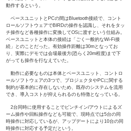
動作するという。
ベースユニットとPCの間はBluetooth接続で、コント
ロールソフトウェアでBIRDの操作を認識し、それをタッ
チ操作など各種操作に変換してOSに渡すという仕組み。
ベースユニットと本体の接続は「ごく一般的なWi-Fi接
続」とのことだった。有効操作距離は30mとなってお
り、実際にデモでは会場最後方(恐らく20m程度)まで下
がっても操作を行なえていた。
動作に必要なものは本体とベースユニット、コントロ
ールソフトウェアの3つで、プロジェクタやPCに関する
制約が基本的に存在しないため、既存のシステムを流用
でき、導入コストが抑えられるのも特徴となっている。
2台同時に使用することでピンチイン/アウトによるズ
ーム操作や回転操作なども可能で、現時点では5台の同
時操作に対応しているが、アップデートにより10台の同
時操作に対応する予定だという。