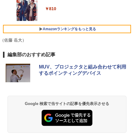
GMKtec GMK-K8 PLUS-32/1T-W11Pro
ベルレス 650mlPET×24本
4
￥250
￥572
【マラソンセール期間中ポイント5倍】中
(8845HS)
4
￥810
古ノートパソコン 第11世代 Core i5 メモ
Xiaomi シャオミ REDMI Buds 8 Lite ワイヤ
￥2,009
リ16GB M.2 SSD256GB 13.3インチ フ
レスイヤホン Bluetooth 5.4 ノイズキャンセ
￥124,800
ルHD ノングレア Webカメラ 無線LAN
リング ANC 36時間再生
Wi-Fi Bluetooth Windows11 東芝 dyna
Amazonランキングをもっと見る
book G83/HS 初期設定済 すぐ使える 90
￥2,980
日保証 送料無料
（佐藤 岳大）
デスクトップPC Ryzen7 5700G メモリ1
5
￥29,980
6GB SSD1TB B550 グラボなし
編集部のおすすめ記事
￥148,700
MUV、プロジェクタと組み合わせて利用
13.3インチ 良品 Lenovo ThinkPad X13
5
するポインティングデバイス
Gen2 Type-20XJ フルHD / Windows11/
高性能 AMD Ryzen 5-5650u/ 16GB/ 爆
速NVMe式256GB-SSD/ カメラ/ 無線Wi-
Fi6/ Office付き/ Win11【中古ノートパソ
コン 中古パソコン 中古PC】税込送料無
料 あす楽対応 当日発送
Google 検索で当サイトの記事を優先表示させる
￥34,990