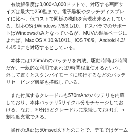
有効解像度は3,000×3,000ドットで、対応する画面サ
イズは最大で250型まで。電子黒板やタッチディスプレ
イに比べ、低コストで同様の機能を実現出来るとしてい
る。対応OSはWindows 7/8/8.1/10。ドスパラでのサポー
トはWindowsのみとなっているが、MUVの製品ページに
よれば、Mac OS X 10.9/10/11、iOS 7/8/9、Android 4.3/
4.4/5.0にも対応するとしている。
本体には125mAhのバッテリを内蔵。駆動時間は3時間
だが、一般的な利用であれば9時間程度使えるという。
外して置くとスタンバイモードに移行するなどのバッテ
リセービング機能も搭載している。
また付属するクレードルも570mAhのバッテリを内蔵
しており、本体バッテリ5サイクル分をチャージしてお
ける。なお、30分ほどクレードルに接続しておけば、5
割程度充電できる。
操作の遅延は50msec以下とのことで、デモではゲーム