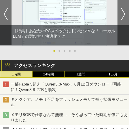
【特集】あなたのPCスペックにドンピシャな「ローカル
LLM」の選び方と快適化テク
●
●
●
●
●
アクセスランキング
1時間
24時間
1週間
1カ月
一部Fable 5超え「Qwen3.8-Max」8月12日ダウンロード可能
に！Qwen3.8-27Bも順次
キオクシア、メモリ不足をフラッシュメモリで補う拡張モジュー
ル
メモリ8GBで仕事なんて無理……そう思っていた時期が僕にもあ
りました