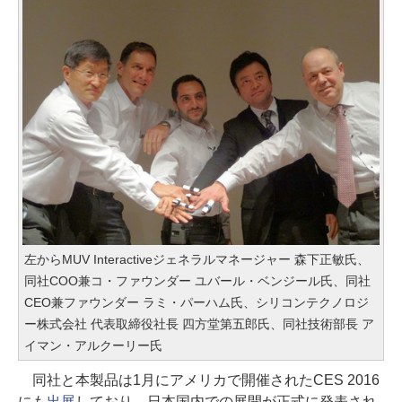
左からMUV Interactiveジェネラルマネージャー 森下正敏氏、
同社COO兼コ・ファウンダー ユバール・ベンジール氏、同社
CEO兼ファウンダー ラミ・パーハム氏、シリコンテクノロジ
ー株式会社 代表取締役社長 四方堂第五郎氏、同社技術部長 ア
イマン・アルクーリー氏
同社と本製品は1月にアメリカで開催されたCES 2016
にも
出展
しており、日本国内での展開が正式に発表され