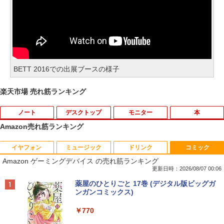
BETT 2016での出展ブースの様子
楽天市場 売れ筋ランキング
ノート
デスクトップ
モニター
本
Amazon売れ筋ランキング
イヤフォン
ミュージック
ドリンク
コミック
【期間限定★新品無線マウス付】中古ノ
ポイント10倍 中古パソコン デスクトッ
アンダーニンジャ（18） 【電子書籍】[
1
1
1
Amazon ゲーミングデバイス の売れ筋ランキング
ートパソコン Windows11 Office2019搭
プパソコン Windows 11【Office付】
花沢健吾 ]
載 15.6型 テンキー付き Celeron 第8世代
【Windows 11 Pro 64Bit搭載】DELL O
更新日時：2026/08/07 00:06
Core i3 Core i5 メモリ4GB/16GB SSD1
ptiplexシリーズ Core i5搭載/4G/新品SS
￥792
Anker Soundcore P40i オフホワイト
BRUCE WAYNE feat. Flo Milli, ATL Jacob
【Amazon.co.jp限定】 い・ろ・は・す 2L P
薬屋のひとりごと 17巻 (デジタル版ビッグガ
28GB～1TB Webカメラ DVD 無線LAN
D 120GB/DVD-ROM/送料無料【オプショ
[Explicit]
ET ラベルレス ×8本
ンガンコミックス)
店長おまかせPC 初期設定済 送料無料
ン色々有】
￥7,990
【中古】
￥250
￥1,112
￥770
￥24,800
￥9,999
熱帯魚・水草大図鑑 定番種から新種まで