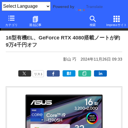
Powered by
Translate
本日みつけたお買い得品
カテゴリ
過去記事
検索
Impressサイト
16型有機EL、GeForce RTX 4080搭載ノートが約
9万4千円オフ
影山 巧
2024年11月26日 09:33
リスト