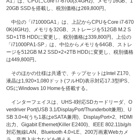
A1」は、CPUにCore i7-6700(3.4GHz)、メモリ16GB、1
20GB SSDを搭載し、税別価格は269,800円。
中位の「i71000GA1」は、上記からCPUをCore i7-670
0K(4GHz)、メモリを32GB、ストレージを512GB M.2 S
SD+1TB HDDに変更し、税別価格は339,800円。上位の
「i71000PA1-SP」は、中位からメモリを64GB、ストレ
ージを512GB M.2 SSD×2+2TB HDDに変更し、税別価格
は449,800円。
そのほかの仕様は共通で、チップセットはIntel Z170、
液晶は1,920×1,080ドット(フルHD)表示対応17.3型IPS、
OSにWindows 10 Homeを搭載する。
インターフェイスは、UHS-II対応SDカードリーダ、O
verdriver Port(USB 3.1/DisplayPort/Thunderbolt兼用)、U
SB 3.0×4(うち1基はeSATA兼用)、DisplayPort×2、HDMI
出力、Gigabit Ethernet(Killer E2400)、IEEE 802.11b/g/n
対応無線LAN、Bluetooth 4.0+LE、200万画素Webカメ
ラ、音声入出力などを備える。