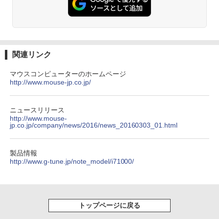
B0034JP Bランク【日曜日以外即日発
信じていた仲間達にダンジョン奥地で殺
2
送】【送料無料】
されかけたがギフト『無限ガチャ』でレ
ベル9999の仲間達を手に入れて元パーテ
【楽天1位！保護レザーケース付き】【タ
2
￥5,380
Anker Soundcore P31i ブラック
BRUCE WAYNE feat. Flo Milli, ATL Jacob
by Amazon 天然水 ラベルレス 500ml ×24本
異世界居酒屋「のぶ」(22) (角川コミックス・
ィーメンバーと世界に復讐＆『ざま
ッチ選択】 モバイルモニター 15.6インチ
[Explicit]
富士山の天然水 バナジウム含有 水 ミネラル
エース)
ぁ！』します！（23） （KCデラック
ノングレア 非光沢 1080PフルHD コスパ
ウォーター ペットボトル 静岡県産 500ミリリ
￥5,990
ス） [ 大前 貴史 ]
高画質 デュアルモニター サブモニター
関連リンク
ットル (Smart Basic)
￥250
￥832
ポータブルモニター ゲーミングモニター
往復送料込！パソコンレンタル特価8Gモ
リモートワーク IPS Tpye-C/mini HDMI
3
￥792
マウスコンピューターのホームページ
￥1,380
デルCore i3/8G/SSD/カメラ付き（4週間
pc ミニPC iPhone対応
http://www.mouse-jp.co.jp/
延長）【Office2024セット】インストー
ル済※この商品はレンタルです。販売品
Anker Soundcore Liberty 5 ミッドナイトブ
On My Road (Stadium ver.)
ONE PIECE モノクロ版 115 (ジャンプコミッ
￥9,999
ではありません。ご了承下さい。
ラック
クスDIGITAL)
by Amazon 炭酸水 ラベルレス 500ml ×24本
週刊プレイボーイ 2026年 8/31号 [雑誌]
3
ニュースリリース
強炭酸水 ペットボトル 500ミリリットル (Sm
￥250
http://www.mouse-
￥7,700
art Basic)
￥14,990
￥594
￥730
jp.co.jp/company/news/2016/news_20160303_01.html
【楽天1位!1,600円OFFクーポン 8/4 20:
3
￥1,625
00-8/11 01:59】Xiaomi Monitor A24i 20
26 ディスプレイ 1080P 23.8インチ 144
製品情報
価格重視訳あり ノートパソコン Office付
Hzリフレッシュレート sRGB99% 1670
4
【2026年アップグレード版】AOKIMI ワイヤ
On My Road (Stadium ver.)
HUNTER×HUNTER モノクロ版 39 (ジャンプ
http://www.g-tune.jp/note_model/i71000/
き 店長おまかせ 東芝 富士通 NEC DELL
万色 300nits ΔE＜1 低ブルーライト 大
レスイヤホン bluetooth イヤホン V12 小型
コミックスDIGITAL)
by Amazon 天然水ラベルレス 2L×9本
HP等 Celeron 初めてパソコンを使う方
画面 TÜV認証 目にやさしい 調整可能な
軽量 ブルートゥースHi-Fi 最大36時間再生 ぶ
あかね噺 23 【電子書籍】[ 末永裕樹 ]
￥250
4
や初心者向け メモリ4GB HDD320GBま
スタンド VESA
るーとゅーす コードレス ENCノイズキャン
￥572
￥1,117
たはSSD128GB Windows11/10 OS選択
セリング 自動ペアリング Type-C充電 マイク
￥572
可 WiFi オフィス付き ノートPC 1ヶ月保
付き 防水 タッチ式音量調整 スポーツ/通勤/通
￥12,580
トップページに戻る
証 中古パソコン 中古ノートパソコン【中
学/WEB会議(ホワイト)
古】