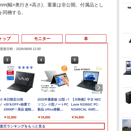
63mm(幅×奥行き×高さ)、重量は非公開。付属品とし
を同梱する。
トップ
モニター
本
更新日時：2026/08/06 12:00
3
4
5
6
0
本日限定10倍
2025年最新版 12型 パ
【大特価】中古 NEC
【10世代Core
Uノ
+20％OFF+抽選で
ソコン 小型ノートPC
Lavie N1565/C PC-
リ16GB】Del
10000P！美品 超軽量
新品 office搭載
N1565CAL AMD
Latitude 55
軽量
約980gノートパソコン
windows11 Celeron
Ryzen 7 5700U メモリ
代 Core i5 
￥32,800
￥34,800
￥34,800
￥37,400
SONY VAIO PRO13 第
Pentium N3700 最大
8GB SSD512GB 15イ
NVMe SSD256
10世代Corei5 1035G1
2.8GHz 360度画面回転
ンチ フルHD
型 15.6インチ
楽天ランキングをもっと見る
載
メモリ8GB 秒速起動
により タッチパネル対
Windows11 Home
Windows11 P