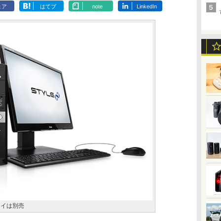
ェア
はてブ
note
LinkedIn
レイは別売