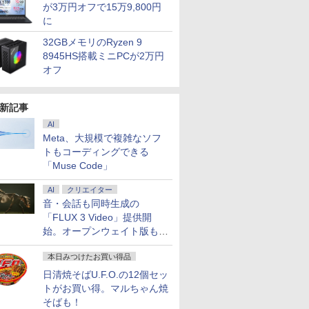
が3万円オフで15万9,800円
に
32GBメモリのRyzen 9
8945HS搭載ミニPCが2万円
オフ
新記事
AI
Meta、大規模で複雑なソフ
トもコーディングできる
「Muse Code」
AI
クリエイター
音・会話も同時生成の
「FLUX 3 Video」提供開
始。オープンウェイト版も計
画
本日みつけたお買い得品
日清焼そばU.F.O.の12個セッ
トがお買い得。マルちゃん焼
そばも！