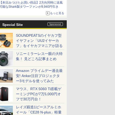
【本日みつけたお買い得品】2方向同時に送風
可能なShark製タワーファンが9,940円引き
もっと見る
Special Site
SOUNDPEATSのイヤカフ型
イヤフォン「UU2イヤーカ
フ」をイヤカフマニアが語る
ソニーミラーレス一眼の大特
集！ 見どころ記事まとめ
Amazon プライムデー過去最
安! Anker注目プロジェクタ
ー3モデルを使ってみた
マウス、RTX 5060 Ti搭載ゲ
ーミングPCが7万5,000円オ
フで30万円台！
レイズ鍛造1ピースアルミホ
イール「CE28 N-plus」軽量