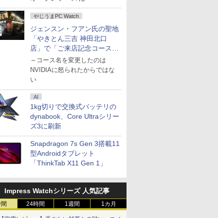
やじうまPC Watch
ジェンスン・フアン氏の聖地
「やきとん三吉 神田北口
店」で「ご来店記念コース」
を娘と堪能
～コース名を変更したのは
NVIDIAに怒られたからではな
い
AI
1kg切りで交換式バッテリの
dynabook、Core Ultraシリー
ズ3に刷新
Snapdragon 7s Gen 3搭載11
型Androidタブレット
「ThinkTab X11 Gen 1」
Impress Watchシリーズ 人気記事
時間
24時間
1週間
1カ月