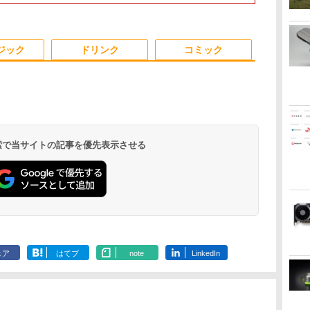
SSD最大1TB 14型
応 8G SSD 512G
WEBカメラ 無線LAN
カメラ 無線LAN
パ
FHD1920*1080高解像
Windows11 Webカメ
テンキー DVDマルチ 1
Fi6 Bluetoo
度 カメラ内蔵 ノートパ
ラ 5G WiFi Bluetooth
年保証 レビュー特典：
ー WPS Offi
3
3
3
4
4
4
5
5
5
6
6
6
4
ソコン Windows11Pro
12インチノートパソコ
WPS Office Bランク
フィス ノー
ジック
ドリンク
コミック
無
5GWIFI/Bluetooth 最
ンOffice搭載
パソコン ノートパソコ
中古パソコン 
新
ン
【中古】
MicrosoftOffice2024
可 送料無料 中古PC
け
【★最大100%ポイン
【3年保証】モニター
妹は知っている（8）
IOデータ 3辺フレー
盛土等防災マニュアル
【2025新発売！3年保
公式ショップ
ちいかわ タロット
【ポイント20倍】
「30%クーポン
IOデータ USB
自分の思いを
 検索で当サイトの記事を優先表示させる
ll
ミ
ト】【新生活応援・
27インチ フルhd 高画
【電子限定特典つき】
ムレス＆広視野角ADS
の解説 [ 盛土等防災研
証★Office搭載★新
amadana 15.6インチ
22枚のオリジナルカー
LENOVO
円」GEEKOM G
C(R)搭載液
る こどもア
治
2026】【マウス＋キー
質 100Hz VA ノングレ
【電子書籍】[ 雁木万
パネル液晶ディスプレ
究会 ]
品】デスクトップパソ
モバイルモニター ポー
ド付き [ ナガノ ]
THINKCENTRE M70Q
ミニPC【法
レイ ［23.8型
図鑑 [ 樺沢 紫
0GB
ボード付属】HP 8300
ア 非光沢 スピーカー内
里 ]
イ ［27型 /フル
コン 一体型PC 新品 第
タブルディスプレイ
TINY 11DU-S6QK00
る/Intelの安
HD(1920×108
￥32,800
￥16,800
￥792
￥18,500
￥20,900
￥48,800
￥19,800
￥1,650
￥57,200
￥154,900
￥19,980
￥1,650
 当
USDT/第3世代 Core i7/
蔵 ディスプレイ パソコ
HD(1920×1080) /ワイ
13世代高性能CPU
15.6-Inch IPS Full HD
中古パソコン デスクト
Ultra U9-18
ド / 100Hz
.
Anker Soundcore
On My Road
by Amazon 天然水
HUNTER×HUNTER
【2026年アップグレ
BUGS LIFE
コカ・コーラ やかん
スーパーの裏でヤニ
Xiaomi シャオミ
On My Road
by Amazon 炭酸水 ラ
ONE PIECE モノクロ
シス
メモ
ンモニター PCモニタ
ド］ ブラック KH-
Intel Core i5 i7 デスク
Portable Display：
ップ ミニPC
DDR5+6TB
ク KH-C242
Liberty 5 ミッドナイ
(Stadium ver.)
ラベルレス 2L×9本
モノクロ版 39 (ジャ
ード版】AOKIMI ワ
の麦茶 from 爽健美
吸うふたり 9巻 (デジ
REDMI Buds 8 Lite ワ
(Stadium ver.)
ベルレス 500ml ×24本
版 115 (ジャンプコミ
リ:8GB/16GB/SSD:256GB/512GB/1TB/DVD/USB3.0/DP/VGA/Wi-
ー フルハイビジョン 動
A271DB
トップPC パソコン
DP10『極限まで削ぎ落
Windows 11 Pro Core
USB4×2｜WiFi
￥250
トブラック
ンプコミックス
イヤレスイヤホン
茶 ラベルレス
タル版ビッグガンガ
イヤレスイヤホン
強炭酸水 ペットボトル
ックスDIGITAL)
fi/2画面出
画 液晶モニター 壁掛
office付き
した、美しい形状と金
i5 中古PC パソコレ 3
LAN｜SDカ
￥250
￥1,117
￥250
DIGITAL)
bluetooth イヤホン
650mlPET×24本
ンコミックス)
Bluetooth 5.4 ノイズ
500ミリリットル
力/Windows11/Windows10/Office/
DT-JF275S-B アイリス
Windows11 23.8/27型
属の質感』見せるモニ
年保証 ポイント10-20
動画編集/3D
￥14,990
￥572
￥1,964
￥1,653
￥810
￥2,980
￥1,625
￥594
V12 小型軽量 ブルー
キャンセリング ANC
(Smart Basic)
中古 デスクトップ デス
オーヤマ *
タッチスクリー IPS
ター【ドット抜け保証
倍
用｜3年保証 mi
トゥースHi-Fi 最大
36時間再生
ェア
はてブ
note
LinkedIn
クトップPC
HDワイド液晶 USB3.0
1年付】
16GB+1TB
36時間再生 ぶるーと
wifi対応 メモリ16GB
ゅーす コードレス
SSD1TB 初期設定済み
ENCノイズキャンセ
初心者向け
リング 自動ペアリン
グ Type-C充電 マイ