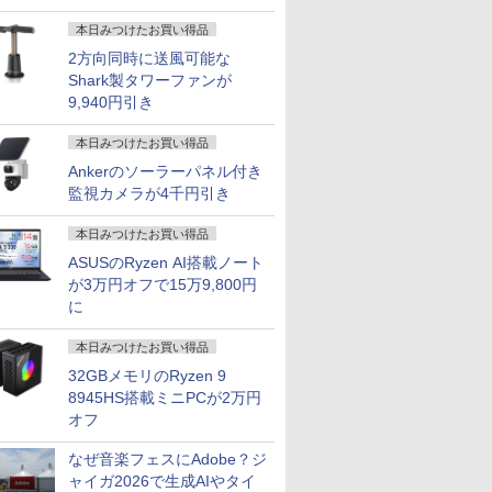
本日みつけたお買い得品
2方向同時に送風可能な
Shark製タワーファンが
9,940円引き
本日みつけたお買い得品
Ankerのソーラーパネル付き
監視カメラが4千円引き
7
8
9
10
本日みつけたお買い得品
ASUSのRyzen AI搭載ノート
が3万円オフで15万9,800円
に
本日みつけたお買い得品
 i5/メモ
【Win11、Microsoft
32GBメモリのRyzen 9
【1500円OFFクーポ
【マラソン限定
【ポイント2
l
Office 2024 H&B搭
ン】【テンキー+DVD
10%OFF】中古 富士通
オフ】【W
8945HS搭載ミニPCが2万円
10 第10世
載】13.3型 WEBカメラ
ドライブ+カメラ】ノー
LIFEBOOK AH450/J
フルHD】
オフ
メモリ16GB
フルHD｜中古 ノート
トパソコン 15.6インチ
AMD Ryzen 5 5500U
ン 中古パソ
￥39,800
￥34,800
￥49,800
￥39,800
GB 15.6
パソコン Windows11
SSD256GB メモリ8GB
メモリ8GB
ンチ SSD2
なぜ音楽フェスにAdobe？ジ
Office 付き｜VAIO Pro
Core i5 第10世代
SSD256GB 15インチ
リ8GB Core
ャイガ2026で生成AIやタイ
ro Web
PG｜Core i5 第12世代
Microsoft Office付き
フルHD Windows11
1135G7 