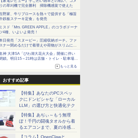
【家電レビュー】手ごわい雑草との戦い、コメ
リの草刈機で完全勝利 掃除機感覚で使えた
吉野家、牛リブロースを熱々で提供する「極旨
牛鉄板ステーキ定食」を発売
ミスド「Mrs. GREEN APPLE」のコラボドーナ
ツ4種、いよいよ発売！
本日発売「スヌーピー」圧縮収納ポーチ。ファ
スナー閉めるだけで着替えや荷物がスリムにま
とまる
名神 大津SA「びわ湖大花火大会」開催に伴い
閉鎖。明日15～21時は店舗・トイレ・駐車場の
利用不可
もっと見る
おすすめ記事
【特集】あなたのPCスペッ
クにドンピシャな「ローカル
LLM」の選び方と快適化テク
【特集】あぢぃ～もう無理
ぽ！千円の闘魂タオルから着
るエアコンまで、夏の冷感グ
ッズ一挙紹介
【コラム】OpenClawと