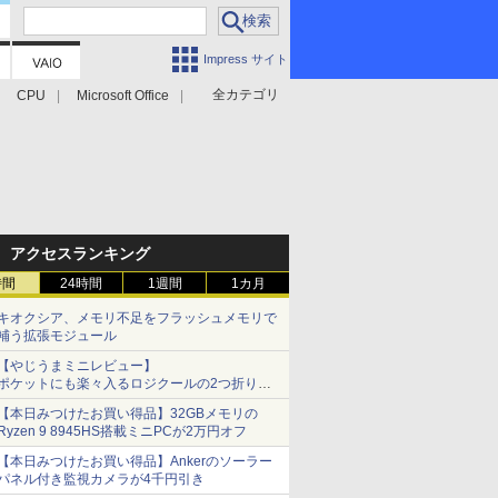
Impress サイト
全カテゴリ
CPU
Microsoft Office
アクセスランキング
時間
24時間
1週間
1カ月
キオクシア、メモリ不足をフラッシュメモリで
補う拡張モジュール
【やじうまミニレビュー】
ポケットにも楽々入るロジクールの2つ折りマ
ウス「Mobi Fold」。その気になるギミックと
【本日みつけたお買い得品】32GBメモリの
は？
Ryzen 9 8945HS搭載ミニPCが2万円オフ
【本日みつけたお買い得品】Ankerのソーラー
パネル付き監視カメラが4千円引き