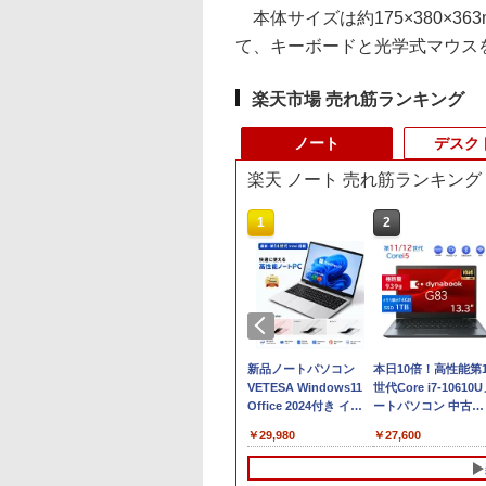
本体サイズは約175×380×3
て、キーボードと光学式マウス
楽天市場 売れ筋ランキング
ノート
デスク
楽天 ノート 売れ筋ランキング
10
1
2
ラソン限定
【ポイント2倍&1500円
新品ノートパソコン
本日10倍！高性能第1
%OFF】中古 富士通
オフ】【WEBカメラ＋
VETESA Windows11
世代Core i7-10610
EBOOK AH450/J
フルHD】ノートパソコ
Office 2024付き イン
ートパソコン 中古
 Ryzen 5 5500U
ン 中古パソコン 13.3イ
テルCeleron 第13世代
Dynabook G83 超
,800
￥39,800
￥29,980
￥27,600
リ8GB
ンチ SSD256GB メモ
～第14世代 メモリ
約779g メモリ最大
D256GB 15インチ
リ8GB Core i5-
8GB/16GB
16GB 新品SSD1TB
D Windows11
1135G7 第11世代
SSD256GB/512B 14型
13.3インチ HDMI搭