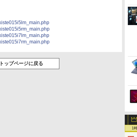
ク付き 防水 タッチ式
音量調整 スポーツ/通
勤/通学/WEB会議(ホ
ワイト)
/xiste015i5lm_main.php
/xiste015i5rm_main.php
/xiste015i7lm_main.php
/xiste015i7rm_main.php
トップページに戻る
1