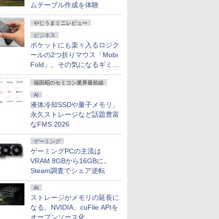
ムテーブル作成を体験
 Wi-
以降 1.30GHz メモリ
Windows11 DELL
Home WEBカメラ 無
Microsoft
th テンキ
8GB SSD 256GB｜中
Vostro 3590 中古ノー
線LAN テンキー DVD
Windows
ce付き オ
古パソコン 中古ノート
トパソコン PC パソコ
マルチ FMVA450JW 1
dynabook
やじうまミニレビュー
7
7
7
8
8
8
9
9
9
10
10
トパソコン
パソコン 中古PC レビ
ン 中古ノートPC 中古
年保証 レビュー特
PC パソコ
ビジネス
90日保証
ュー投稿で5年間安心保
PC SSD1TB メモリ
典:WPS Office Aラン
トPC SSD
ポケットにも楽々入るロジク
証
16GB 中古パソコン デ
ク パソコン ノートパ
16GB 軽
ールの2つ折りマウス「Mobi
ル
ソコン FUJITSU
ブック
Fold」。その気になるギミッ
クとは？
福田昭のセミコン業界最前線
AI
で108,430
Type-
言葉にす
IOデータ 広視野角
新完全マスター語彙 日
【本日限定10％OFF】
【新品】ASUS
タッチペンで音が聞け
【展示品・代引不可】 Dell
【2,000円クーポン＋P
シンバル 25．4cm
【公式・メーカ
【エントリ
角川まんが
液体冷却SSDや量子メモリ、
T13 Max AI
晶ディスプ
ウトプット
ADSパネル採用 USB
本語能力試験N4 [ 三好
N150/3500Uよりコスパ最強
[VA27AQSEY] 27イン
る！ はじめてずかん
デスクトップパソコン Dell
最大31.5%還元！】湾
CM−10 シンバル リズ
無料】デスクト
額ポイント還
ズ 日本の
人様に選ばれ
 / フル
苑 ]
Type-C(R)搭載液晶デ
裕子 ]
【楽天1位連続受賞】NIPOGI
チ 75Hz WQHD IPSモ
1000 英語つき はじめ
24 AD67 23.8型FHD/ Core
曲ゲーミングモニター
ム楽器 4511005606983
office付き 新品 
まで】 PH
巻+別巻5
永久ストレージなど話題豊富
定性】Core
0) / ワイ
ィスプレイ ［21.5型 /
mini pc AMD Ryzen 4300U
ニター [2560 x
て図鑑1000 はじめての
i7-1355U 10コア/ メモリ
液晶ディスプレイ 32イ
OmniDesk M02-
リップス 
[ 山本 博文
なFMS 2026
￥21,290
￥1,320
￥55,800
￥23,800
￥5,478
￥149,800
￥24,980
￥11,797
￥143,900
￥26,261
￥23,760
5H搭載 128GB
］ ブラッ
フルHD(1920×1080) /
動作より安定 4C/4T 最大
1440(75Hz) /HDMI1.4
ずかん こども 子ども 0
16GB/ SSD 1TB/ Windows
ンチ フルHD 1080p
Windows11 Ryz
ブラック
 SSD拡張可能｜
SDB
ワイド］ ブラック
3.7GHz Win11 Pro
/DisplayPort1.2 /VGA ]
歳 1歳 2歳 3歳 4歳 小学
11/ Office付き/ Webカメラ/
240Hz 1ms MPRT 曲
16GB 1TB マ
32E1N3100
ゲーミング
7/BT5.4/2.5G
LCD-C221DB
16GB+512GB SSD ミニパソ
[送料無料]
館 タッチペン 図鑑 ず
デスクトップPC/ パールホワ
面1500R VAパネル
ド付き 1年保証 
型 /フル
ゲーミングPCの主流は
ード対応｜業務/
コン USB3.2×6 3画面 4K 高
かん はじめて 英語 プ
イト
3500:1コントラスト比
番:B87KYPA)
HD(1920×
VRAM 8GBから16GBに。
設計/サーバー運
速2.4G/5GWi-Fi BT4.2
レゼント クリスマス お
Adaptive Sync対応
ド /75Hz]
Steam調査でシェア逆転
ni pc
祝い 知育玩具 英語教育
HDR10対応 HDMI×2、
DP×1、イヤホン端
AI
KTC H32S17F 3年保証
ストレージがメモリの延長に
なる。NVIDIA、cuFile APIを
オープンソース化