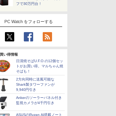
フで30万円台！
PC Watch をフォローする
買い得情報
日清焼そばU.F.O.の12個セッ
トがお買い得。マルちゃん焼
そばも！
2方向同時に送風可能な
Shark製タワーファンが
9,940円引き
Ankerのソーラーパネル付き
監視カメラが4千円引き
ASUSのRyzen AI搭載ノート