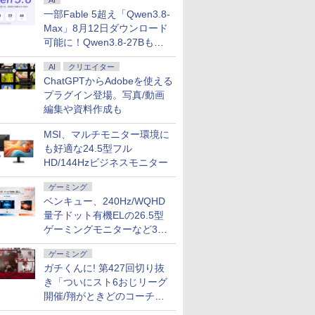
AI
一部Fable 5超え「Qwen3.8-
Max」8月12日ダウンロード
可能に！Qwen3.8-27Bも順
次
AI
クリエイター
ChatGPTからAdobeを使える
プラグイン登場。写真/動画
編集や資料作成も
MSI、マルチモニター環境に
も好適な24.5型フル
HD/144Hzビジネスモニター
ゲーミング
ベンキュー、240Hz/WQHD
量子ドット有機ELの26.5型
ゲーミングモニターなど3機
種
ゲーミング
ガチくんに! 第427回切り抜
き「ついにスト6おじリーグ
開催/翔がときどのコーチ就
任など」