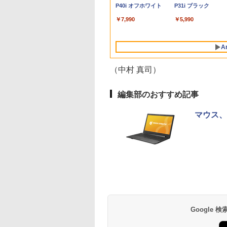
FreeSync 自立無段階スタン
ンを使う方や初心者向
64Bit搭載】DELL
ーフリー VESA対応 フレー
代 Core i5 8265U メ
64GBまで増設 512G
HDMI Adapti
P40i オフホワイト
P31i ブラック
ド VESA対応 給電 映像伝送
け メモリ4GB
Optiplexシリーズ
ムレス HDMI1.4／DP／VGA
リ8GB SSD 256GB
SSD M.2 2242 最大8
ク MAXZEN MG
超薄型 軽量725g スピーカー
HDD320GBまたは
Core i5搭載/4G/新品
コントラスト1000:1 チルト
PCIe Win11 Pro 13.3
Windows11 Pro min
クスゼン
￥7,990
￥5,990
内蔵 Type-C単一接続 パスス
SSD128GB
SSD 120GB/DVD-
調節可 ビジネス用 【送料無
インチ フルHD WWA
pc 4.1GHz WIFI6
ルー充電 収納ケース付 サブ
Windows11/10 OS選
ROM/送料無料【オプ
料】pcモニター (ケーブル
LTE Webカメラ 指紋
BT5.2 小型PC VES
モニター
択可 WiFi オフィス付
ション色々有】
付）
認証 顔認証 レノボ
応 ミニパソコン 2画
A
き ノートPC 1ヶ月保
高性能 みにpc nucb
証 中古パソコン 中古
省エネ デスクトップ
（中村 真司）
ノートパソコン【中
PC
古】
編集部のおすすめ記事
マウス、B
BRUCE WAYNE feat.
【Amazon.co.jp限
薬屋のひとりごと 17
BRUCE WAYNE feat
by Amazon 天然水
異世界居酒屋「の
Flo Milli, ATL Jacob
定】 い・ろ・は・す
巻 (デジタル版ビッグ
Flo Milli, ATL Jacob
ラベルレス 500ml
ぶ」(22) (角川コミッ
[Explicit]
2L PET ラベルレス
ガンガンコミックス)
[Explicit]
×24本 富士山の天然
クス・エース)
×8本
水 バナジウム含有 
￥250
￥1,112
￥770
￥250
￥1,380
￥832
ミネラルウォーター
ペットボトル 静岡県
産 500ミリリットル
Google
(Smart Basic)