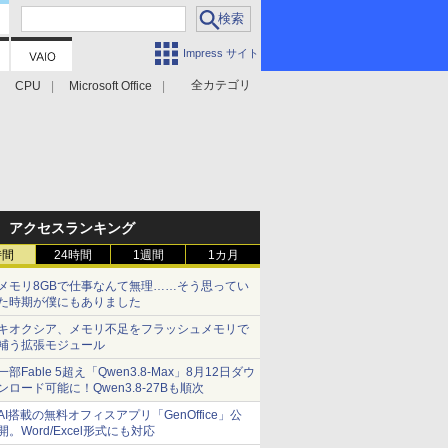
Impress サイト
全カテゴリ
CPU
Microsoft Office
アクセスランキング
時間
24時間
1週間
1カ月
メモリ8GBで仕事なんて無理……そう思ってい
た時期が僕にもありました
キオクシア、メモリ不足をフラッシュメモリで
補う拡張モジュール
一部Fable 5超え「Qwen3.8-Max」8月12日ダウ
ンロード可能に！Qwen3.8-27Bも順次
AI搭載の無料オフィスアプリ「GenOffice」公
開。Word/Excel形式にも対応