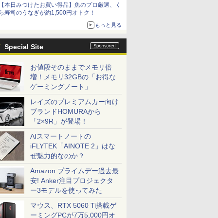
【本日みつけたお買い得品】魚のプロ厳選、く
ら寿司のうなぎが約1,500円オトク！
もっと見る
Special Site
お値段そのままでメモリ倍
増！メモリ32GBの「お得な
ゲーミングノート」
レイズのプレミアムカー向け
ブランドHOMURAから
「2×9R」が登場！
AIスマートノートの
iFLYTEK「AINOTE 2」はな
ぜ魅力的なのか？
Amazon プライムデー過去最
安! Anker注目プロジェクタ
ー3モデルを使ってみた
マウス、RTX 5060 Ti搭載ゲ
ーミングPCが7万5,000円オ