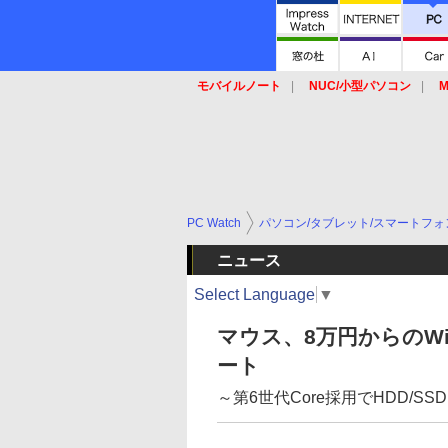
モバイルノート
NUC/小型パソコン
M
SSD
キーボード
マウス
PC Watch
パソコン/タブレット/スマートフォ
ニュース
Select Language
▼
マウス、8万円からのWin
ート
～第6世代Core採用でHDD/S