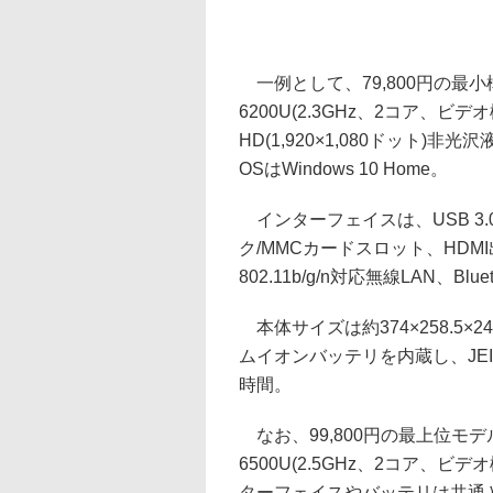
一例として、79,800円の最小構成
6200U(2.3GHz、2コア、ビデ
HD(1,920×1,080ドット
OSはWindows 10 Home。
インターフェイスは、USB 3.0×2
ク/MMCカードスロット、HDMI出力、
802.11b/g/n対応無線LAN、Bl
本体サイズは約374×258.5×2
ムイオンバッテリを内蔵し、JEITA
時間。
なお、99,800円の最上位モデル「L
6500U(2.5GHz、2コア、ビ
ターフェイスやバッテリは共通