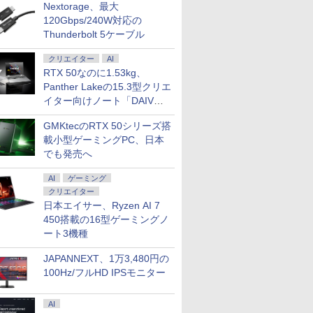
Nextorage、最大
120Gbps/240W対応の
Thunderbolt 5ケーブル
クリエイター
AI
RTX 50なのに1.53kg、
Panther Lakeの15.3型クリエ
イター向けノート「DAIV
Z5」
GMKtecのRTX 50シリーズ搭
載小型ゲーミングPC、日本
でも発売へ
7
2
8
3
7
9
4
10
AI
ゲーミング
クリエイター
日本エイサー、Ryzen AI 7
450搭載の16型ゲーミングノ
ート3機種
.6インチ HP ProBook 450 G9 /
5%還元！】
生したらス
乙女ゲー世界はモブに
ゲーミングモニター モニタ
異世界居酒屋「のぶ」
DELL デル デル プロ 23.8 モ
マイクロソフト 【8/19(水)まで】特別モデル Su
よくわからないけれど
16インチ モバイ
ギルティサ
JAPANNEXT、1万3,480円の
 10コア 卓越性能 第12世代Core i5-1235u/ メ
モニター24インチ
 異聞 ～
厳しい世界です【共和
ー 24.5インチ 24インチ
(22) 【電子書籍】[ 蝉
ニター -
Laptop 13 インチ・ウイルスバスター EP2-31
異世界に転生していた
レイ モニター 
（21） 【
100Hz/フルHD IPSモニター
8GB]選択可 爆速NVMe式SSD[ 256GB
ピーカーディスプ
トリニテ
国編】 02 【電子書
180Hz 180hz FHD フリッカ
川 夏哉 ]
E2425HSM(E2425HSM)
スバスター スタンダード【3年版】 プラチナ
ようです（32） 【電子
2.5K 2560×1600 
山本やみー 
/ カメラ/ 無線Wi-Fi6/ Office付き/
D 1080P VGA
セット （シ
籍】[ 三嶋 与夢 ]
ーレス 24.5型 FullHD ブルー
書籍】[ 内々けやき ]
WQXGA 非光沢
￥924
￥11,980
￥924
￥14,478
￥153,780
￥792
￥20,940
￥792
古ノートパソコン 中古パソコン 中古PC】税込
軽減 フリッカ
 戸野 タ
ライトカット ノングレア
100%sRGB広色
AI