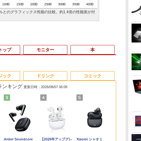
デルとのグラフィックス性能の比較。約1.4倍の性能差が付
トップ
モニター
本
3
3
3
3
4
4
4
4
5
5
5
6
1
6
ジック
ドリンク
コミック
筋ランキング
更新日時：2026/08/07 06:06
ン
ン
ター モニタ
DELL Latitude 5590
[VETESA正規販売店]
【漫画全巻セット】
DELL デル デル プロ 23.8 モ
DELL Latitude 3500
GMKtec GMK-K8
【中古】DRAGON
16インチ モバイル ディスプ
デスクトップPC
[9月上旬より発送予定]
HP / ノートPC / HP
良品 フルHD 15
【P最大31.
【全巻】 転
ン
[
 24インチ
Core i5 8250U
デスクトップパソコン
【中古】遊戯王［文庫
ニター -
Core i5 8265U
PLUS-32/1T-
BALL（ドラゴンボー
レイ モニター 収納ケース付
Ryzen7 5700G メモリ
[新品]ちいかわ なんか
ENVY x360
Windows11/
Minifire 
ライムだった件
パ
 FHD フリッカ
1.6GHz/8GB/256GB(SSD)/15.6W/FWXGA(1366x768)/Win11
PC 一体型 新品
版］ ＜1〜22巻完結＞
E2425HSM(E2425HSM)
1.6GHz/8GB/256GB(SSD)/15.6W/FWXGA(1366x768)/Win11
W11Pro(8845HS)
ル） （完全版） 全34
2.5K 2560×1600 16:10
16GB SSD1TB B550
小さくてかわいいやつ
Convertible 15-
モリー[16GB 
IPS 内蔵ス
魔国暮らしの
FullHD ブルー
画面シミあり【中古】
Windows11 27型 Core
高橋和希
画面キズあり【中古】
巻完結（ジャンプコミ
WQXGA 非光沢IPSパネル
グラボなし
(1-8巻 最新刊) 全巻セ
cp0xxx / AMD Ryzen
512GB ]選択可
レイ100Hz FH
ィ～ 1-14巻
￥16,500
￥69,800
￥9,030
￥14,478
￥16,500
￥124,800
￥9,653
￥20,940
￥148,700
￥9,900
￥17,963
￥50,990
￥10,980
￥10,912
世
ノングレア
【20260709】
i7 第4世代 Office付き
【20260611】
ックスデラックス）
100%sRGB広色域 HDR
ット [入荷予約]
5 / グラフィックボー
Win11【中
ブルーライト
リウスKC） [
Anker Soundcore
【2026年アップグレ
Xiaomi シャオミ