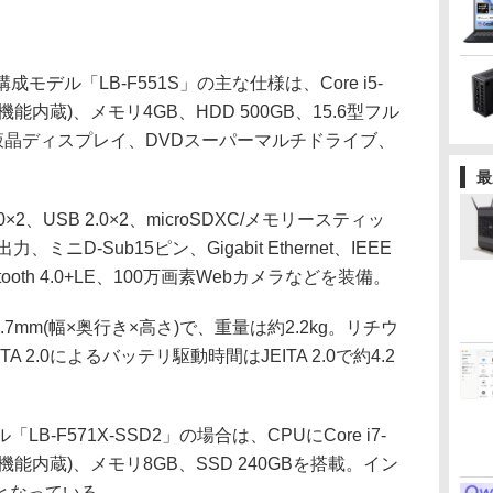
モデル「LB-F551S」の主な仕様は、Core i5-
オ機能内蔵)、メモリ4GB、HDD 500GB、15.6型フル
)非光沢液晶ディスプレイ、DVDスーパーマルチドライブ、
最
、USB 2.0×2、microSDXC/メモリースティッ
ミニD-Sub15ピン、Gigabit Ethernet、IEEE
uetooth 4.0+LE、100万画素Webカメラなどを装備。
4.7mm(幅×奥行き×高さ)で、重量は約2.2kg。リチウ
 2.0によるバッテリ駆動時間はJEITA 2.0で約4.2
B-F571X-SSD2」の場合は、CPUにCore i7-
デオ機能内蔵)、メモリ8GB、SSD 240GBを搭載。イン
となっている。