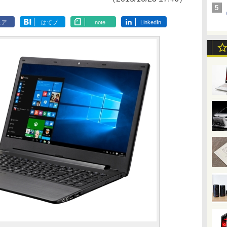
ェア
はてブ
note
LinkedIn