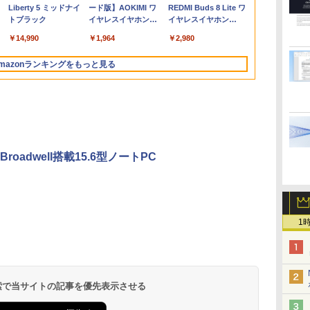
モ
B
ve-Sync ブラッ
メモリ16GB
（コミック） 全巻セッ
FreeSync 自立無段階スタン
ド Advanced Micro
送料無料 即
ーフリー VE
エ ]
Liberty 5 ミッドナイ
ード版】AOKIMI ワ
REDMI Buds 8 Lite ワ
TB
M25IC03 マ
SSD512GB 初期設定済
ト
ド VESA対応 給電 映像伝送
Devices, Inc.
ムレス HDMI1
トブラック
イヤレスイヤホン
イヤレスイヤホン
i
ホワイト ブラック
超薄型 軽量725g スピーカー
[AMD/ATI] Raven
コントラスト10
bluetooth イヤホン
Bluetooth 5.4 ノイズ
N
内蔵 Type-C単一接続 パスス
Ridge [Radeon Vega
調節可 ビジネ
￥14,990
￥1,964
￥2,980
V12 小型軽量 ブルー
キャンセリング ANC
A対
ルー充電 収納ケース付 サブ
Series / Radeon Vega
料】pcモニタ
トゥースHi-Fi 最大
36時間再生
面
モニター
Mobile Series] 1GB /
付）
mazonランキングをもっと見る
36時間再生 ぶるーと
ox
メモリ 8GB【中古
ゅーす コードレス
品】
ENCノイズキャンセ
リング 自動ペアリン
グ Type-C充電 マイ
ク付き 防水 タッチ式
音量調整 スポーツ/通
勤/通学/WEB会議(ホ
roadwell搭載15.6型ノートPC
ワイト)
.
On My Road
by Amazon 炭酸水
ONE PIECE モノクロ
On My Road
by Amazon 天然水
HUNTER×HUNTER
BUGS LIFE
コカ・コーラ やかんの
スーパーの裏でヤニ吸
(Stadium ver.)
ラベルレス 500ml
版 115 (ジャンプコミ
(Stadium ver.)
ラベルレス 2L×9本
モノクロ版 39 (ジャ
麦茶 from 爽健美茶 ラ
うふたり 9巻 (デジタル
1
￥250
×24本 強炭酸水 ペッ
ックスDIGITAL)
ンプコミックス
ベルレス
版ビッグガンガンコミ
￥250
￥250
￥1,117
水
トボトル 500ミリリ
DIGITAL)
650mlPET×24本
ックス)
￥1,625
￥594
￥572
￥2,009
￥810
ットル (Smart
Basic)
 検索で当サイトの記事を優先表示させる