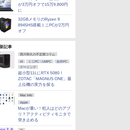
が3万円オフで15万9,800円
に
32GBメモリのRyzen 9
8945HS搭載ミニPCが2万円
オフ
新記事
西川和久の不定期コラム
AI
ミニPC・UMPC
自作PC
ゲーミング
超小型11LにRTX 5080！
ZOTAC「MAGNUS ONE」最
上位機の実力を探る
Mac Info
Apple
Macが重い！犯人はどのアプ
リ？アクティビティモニタで
突き止める