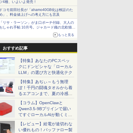
ツ4種、いよいよ発売！
ドコモ前田社長が「ahamo40GB化は検証のた
め」、料金値上げへの考え方にも言及
「リサ・ラーソン」がま口ポーチ付録、大人の
おしゃれ手帖 10月号。ジャカード織の北欧猫デ
ザイン
もっと見る
おすすめ記事
【特集】あなたのPCスペッ
クにドンピシャな「ローカル
LLM」の選び方と快適化テク
【特集】あぢぃ～もう無理
ぽ！千円の闘魂タオルから着
るエアコンまで、夏の冷感グ
ッズ一挙紹介
【コラム】OpenClawと
Qwen3.5-9Bプリインで届い
てすぐローカルAIが動くミニ
PC「SER9 Pro」
【レビュー】給電が途切れな
い優れもの！バッファロー製