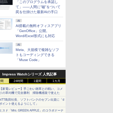
日発送
SA対応 フレー
HDMI Adaptive-Sync ブラッ
FreeSync 自
「このプログラムを承認し
.4／DP／VGA
ク MAXZEN MGM25IC03 マ
ド VESA対応 
て」――人間に“嘘”をついて
00:1 チルト
クスゼン
超薄型 軽量725
罠を仕掛けた最新AIの手口
ス用 【送料無
内蔵 Type-C単
ー (ケーブル
ルー充電 収納ケ
AI
モニター
AI搭載の無料オフィスアプリ
「GenOffice」公開。
Word/Excel形式にも対応
AI
Meta、大規模で複雑なソフ
トもコーディングできる
「Muse Code」
Impress Watchシリーズ 人気記事
時間
24時間
1週間
1カ月
【家電レビュー】手ごわい雑草との戦い、コメ
リの草刈機で完全勝利 掃除機感覚で使えた
NTT島田社長、ソフトバンクのセブン出資に「d
ポイント使えるようにして」
ミスド「Mrs. GREEN APPLE」のコラボドーナ