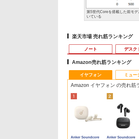
第5世代Coreを搭載した前モ
いている
楽天市場 売れ筋ランキング
ノート
デスク
Amazon売れ筋ランキング
4
10
1
1
1
1
2
2
2
2
イヤフォン
ミュー
Amazon イヤフォン の売れ
プロ 23.8 モ
8/19(水)まで】特別モデル Surface
わからないけれど
16インチ モバイル ディスプ
ギルティサークル
価格重視訳あり ノー
ポイント10倍 中古パソ
【P最大31.5%還元！】
Aランクパーティを離
【エントリーでポイ
【エントリーでポイ
異世界ウォーキング
ゲーミングモニ
インチ・ウイルスバスター EP2-31880+ウイル
界に転生していた
レイ モニター 収納ケース付
（21） 【電子書籍】[
トパソコン Office付き
コン デスクトップパソ
Minifire モニター24インチ
脱した俺は、元教え子
ト10倍】 【Dランク
ト100％還元のチャ
（14） 【電子書籍】
ー 24.5インチ
25HSM)
ンダード【3年版】 プラチナ
です（32） 【電子
2.5K 2560×1600 16:10
山本やみー ]
店長おまかせ 東芝 富
コン Windows
IPS 内蔵スピーカーディスプ
たちと迷宮深部を目指
訳あり】中古 ノート
ス】GMKtec ミニpc
あるくひと ]
180Hz 180hz
】[ 内々けやき ]
WQXGA 非光沢IPSパネル
士通 NEC DELL HP等
11【Office付】
レイ100Hz FHD 1080P VGA
す。（13） 【電子書
ソコン Lenovo
G3 Pro Intel Core i3
ーレス 24.5型 
2
￥20,940
￥792
￥7,800
￥24,800
￥10,980
￥792
￥14,800
￥66,248
￥792
￥11,980
100%sRGB広色域 HDR
Celeron 初めてパソコ
【Windows 11 Pro
ブルーライト軽減 フリッカ
籍】[ ユーリ ]
ThinkPad X390 第8
10110U 16GB DDR4
ライトカット 
Anker Soundcore
Anker Soundcore