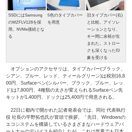
SSDにはSamsung
5色のタイプカバー
旧タイプカバー(右)
のMZFLV128を採
を用意
と比較。アイソレ
用。NVMe接続とな
ーションとなり、
る
キー間に余裕が生
まれた。ストロー
クも深くなった印
象を受ける
オプションのアクセサリは、タイプカバー(ブラック、
シアン、ブルー、レッド、ティールグリーン)は税別16,8
00円、Surfaceペン(シルバー、ブラック、ブルー、レッ
ド)は7,800円、4種類の太さが変えられるSurfaceペン先
キットが1,400円、ドックは25,400円で用意される。
22日に都内で開かれた記者発表会では、同社 代表執行
役 社長の平野拓也氏が冒頭で挨拶。「先日、Windowsの
エコシステムを構築しているさまざまなハードウェアパ
ートナーのデバイスを紹介したが、これは世界でも日本