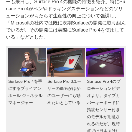
ーも来日し、Surface Pro 4の機能の特徴を紹介。特にSu
rface Pro 4がペンやドッキングステーションなどのソリ
ューションがもたらす生産性の向上について強調し、
「Microsoftの社内では既に次期Surfaceの開発に取り組ん
でいるが、その開発には実際にSurface Pro 4を使用して
いる」などとした。
Surface Pro 4を手
Surface Pro 3ユー
Surface Pro 4のプ
にするブライアン
ザーの98%がほか
ロモーションビデ
ホール ジェネラル
のユーザーにも勧
オより。タイプカ
マネージャー
めたいとしている
バーキーボードに
指紋センサー付き
のモデルが用意さ
れるのだが、現時
点では日本向けに