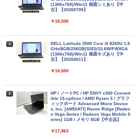
(1366x768)/Win11 画面シミあり【中
古】【20260709】
￥16,500
DELL Latitude 3500 Core i5 8265U 1.6
4
GHz/8GB/256GB(SSD)/15.6W/FWXGA
(1366x768)/Win11 画面キズあり【中
古】【20260611】
￥16,500
HP / ノートPC / HP ENVY x360 Convert
5
ible 15-cp0xxx / AMD Ryzen 5 / グラフ
ィックボード Advanced Micro Device
s, Inc. [AMD/ATI] Raven Ridge [Radeo
n Vega Series / Radeon Vega Mobile S
eries] 1GB / メモリ 8GB【中古品】
￥17,963