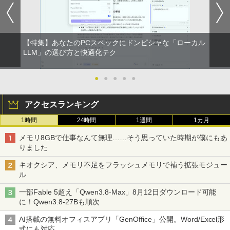
【特集】あなたのPCスペックにドンピシャな「ローカル
LLM」の選び方と快適化テク
●
●
●
●
●
アクセスランキング
1時間
24時間
1週間
1カ月
メモリ8GBで仕事なんて無理……そう思っていた時期が僕にもあ
りました
キオクシア、メモリ不足をフラッシュメモリで補う拡張モジュー
ル
一部Fable 5超え「Qwen3.8-Max」8月12日ダウンロード可能
に！Qwen3.8-27Bも順次
AI搭載の無料オフィスアプリ「GenOffice」公開。Word/Excel形
式にも対応