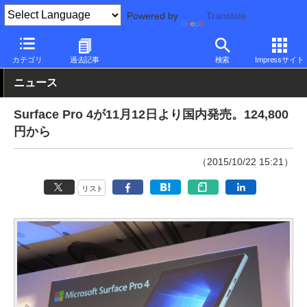
Powered by
Translate
PC Watch
パソコン/タブレット/スマートフォン
2in1
Surface
カテゴリ
過去記事
検索
Impressサイト
ニュース
Surface Pro 4が11月12日より国内発売。124,800
円から
（2015/10/22 15:21）
リスト