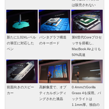
は販売されない
新たに1,024レベル
パンタグラフ構造
第6世代Coreプロセ
の筆圧に対応した
のキーボード
ッサを搭載し、
ペン
MacBook Airよりも
50%高速
前面向きのスピー
高解像度で、オプ
0.4mmのGorilla
カー
ティカルボンディ
Grass 4を採用。バ
ングされた液晶
ックライトは
1.1mm厚。独自の