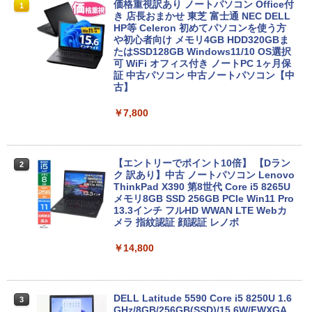
価格重視訳あり ノートパソコン Office付
1
き 店長おまかせ 東芝 富士通 NEC DELL
HP等 Celeron 初めてパソコンを使う方
や初心者向け メモリ4GB HDD320GBま
たはSSD128GB Windows11/10 OS選択
可 WiFi オフィス付き ノートPC 1ヶ月保
証 中古パソコン 中古ノートパソコン【中
古】
￥7,800
【エントリーでポイント10倍】 【Dラン
2
ク 訳あり】中古 ノートパソコン Lenovo
ThinkPad X390 第8世代 Core i5 8265U
メモリ8GB SSD 256GB PCIe Win11 Pro
13.3インチ フルHD WWAN LTE Webカ
メラ 指紋認証 顔認証 レノボ
￥14,800
DELL Latitude 5590 Core i5 8250U 1.6
3
GHz/8GB/256GB(SSD)/15.6W/FWXGA