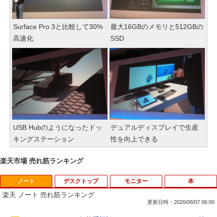
Surface Pro 3と比較して30%
最大16GBのメモリと512GBの
高速化
SSD
USB Hubのようになったドッ
デュアルディスプレイで生産
キングステーション
性を向上できる
楽天市場 売れ筋ランキング
ノート
デスクトップ
モニター
本
楽天 ノート 売れ筋ランキング
更新日時：2026/08/07 06:00