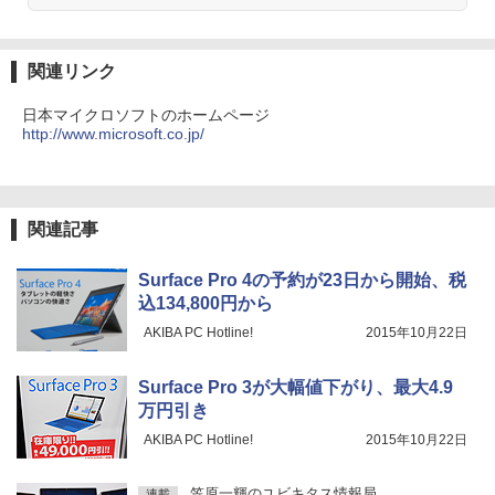
ラック
クスDIGITAL)
by Amazon 炭酸水 ラベルレス 500ml ×24本
￥9,030
強炭酸水 ペットボトル 500ミリリットル (Sm
￥66,248
￥250
art Basic)
￥14,990
￥594
関連リンク
￥1,625
【中古】DRAGON BALL（ドラゴンボー
4
[VETESA正規販売店]デスクトップパソ
3
ル） （完全版） 全34巻完結（ジャンプ
日本マイクロソフトのホームページ
コン PC 一体型 新品 Windows11 27型 C
【2026年アップグレード版】AOKIMI ワイヤ
On My Road (Stadium ver.)
HUNTER×HUNTER モノクロ版 39 (ジャンプ
コミックスデラックス） （コミック） 全
http://www.microsoft.co.jp/
ore i7 第4世代 Office付き メモリ16GB
レスイヤホン bluetooth イヤホン V12 小型
コミックスDIGITAL)
by Amazon 天然水ラベルレス 2L×9本
巻セット
SSD512GB 初期設定済 ホワイト ブラッ
軽量 ブルートゥースHi-Fi 最大36時間再生 ぶ
￥250
ク
るーとゅーす コードレス ENCノイズキャン
￥572
￥1,117
￥9,653
セリング 自動ペアリング Type-C充電 マイク
付き 防水 タッチ式音量調整 スポーツ/通勤/通
￥69,800
関連記事
学/WEB会議(ホワイト)
BUGS LIFE
スーパーの裏でヤニ吸うふたり 9巻 (デジタル
[9月上旬より発送予定][新品]ちいかわ な
5
Surface Pro 4の予約が23日から開始、税
￥1,964
版ビッグガンガンコミックス)
コカ・コーラ やかんの麦茶 from 爽健美茶 ラ
んか小さくてかわいいやつ (1-8巻 最新
GMKtec GMK-K8 PLUS-32/1T-W11Pro
込134,800円から
ベルレス 650mlPET×24本
4
￥250
刊) 全巻セット [入荷予約]
(8845HS)
￥810
AKIBA PC Hotline!
2015年10月22日
Xiaomi シャオミ REDMI Buds 8 Lite ワイヤ
￥2,009
￥9,900
レスイヤホン Bluetooth 5.4 ノイズキャンセ
￥124,800
リング ANC 36時間再生
Surface Pro 3が大幅値下がり、最大4.9
万円引き
￥2,980
AKIBA PC Hotline!
2015年10月22日
デスクトップPC Ryzen7 5700G メモリ1
5
6GB SSD1TB B550 グラボなし
笠原一輝のユビキタス情報局
連載