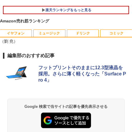
楽天ランキングをもっと見る
Amazon売れ筋ランキング
イヤフォン
ミュージック
ドリンク
コミック
ポイント10倍 中古パソコン デスクトッ
Aランクパーティを離脱した俺は、元教
1
1
（劉 尭）
プパソコン Windows 11【Office付】
え子たちと迷宮深部を目指す。（13）
【Windows 11 Pro 64Bit搭載】DELL O
【電子書籍】[ ユーリ ]
ptiplexシリーズ Core i5搭載/4G/新品SS
Anker Soundcore P40i オフホワイト
BRUCE WAYNE feat. Flo Milli, ATL Jacob
【Amazon.co.jp限定】 い・ろ・は・す 2L P
薬屋のひとりごと 17巻 (デジタル版ビッグガ
編集部のおすすめ記事
D 120GB/DVD-ROM/送料無料【オプショ
￥792
[Explicit]
ET ラベルレス ×8本
ンガンコミックス)
ン色々有】
￥7,990
フットプリントそのままに12.3型液晶を
￥250
￥1,112
￥770
￥24,800
採用。さらに薄く軽くなった「Surface P
異世界ウォーキング（14） 【電子書籍】
2
ro 4」
[ あるくひと ]
Anker Soundcore P31i ブラック
BRUCE WAYNE feat. Flo Milli, ATL Jacob
by Amazon 天然水 ラベルレス 500ml ×24本
異世界居酒屋「のぶ」(22) (角川コミックス・
【エントリーでポイント100％還元のチ
￥792
2
[Explicit]
富士山の天然水 バナジウム含有 水 ミネラル
エース)
ャンス】GMKtec ミニpc G3 Pro Intel C
ウォーター ペットボトル 静岡県産 500ミリリ
￥5,990
ore i3 10110U 16GB DDR4 64GBまで増
Google 検索で当サイトの記事を優先表示させる
ットル (Smart Basic)
￥250
￥832
設 512GB SSD M.2 2242 最大8TB Wind
ows11 Pro mini pc 4.1GHz WIFI6 BT5.
￥1,380
2 小型PC VESA対応 ミニパソコン 2画面
【漫画全巻セット】【中古】遊戯王［文
3
高性能 みにpc nucbox 省エネ デスクト
庫版］ ＜1〜22巻完結＞ 高橋和希
ップPC
Anker Soundcore Liberty 5 ミッドナイトブ
On My Road (Stadium ver.)
ONE PIECE モノクロ版 115 (ジャンプコミッ