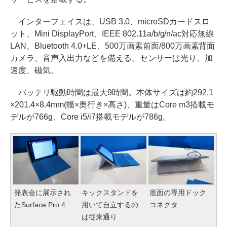
インターフェイスは、USB 3.0、microSDカードスロ
ット、Mini DisplayPort、IEEE 802.11a/b/g/n/ac対応無線
LAN、Bluetooth 4.0+LE、500万画素前面/800万画素背面
カメラ、音声入出力などを備える。センサーは光り、加
速度、磁気。
バッテリ駆動時間は最大9時間。本体サイズは約292.1
×201.4×8.4mm(幅×奥行き×高さ)、重量はCore m3搭載モ
デルが766g、Core i5/i7搭載モデルが786g。
発表会に展示され
キックスタンドを
底面の専用ドック
たSurface Pro 4
用いて自立するの
コネクタ
は従来通り