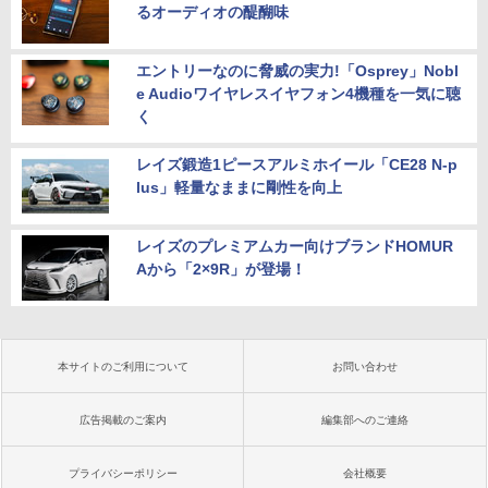
るオーディオの醍醐味
エントリーなのに脅威の実力!「Osprey」Nobl
e Audioワイヤレスイヤフォン4機種を一気に聴
く
レイズ鍛造1ピースアルミホイール「CE28 N-p
lus」軽量なままに剛性を向上
レイズのプレミアムカー向けブランドHOMUR
Aから「2×9R」が登場！
本サイトのご利用について
お問い合わせ
広告掲載のご案内
編集部へのご連絡
プライバシーポリシー
会社概要