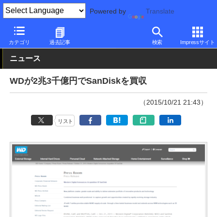
Powered by
Translate
PC Watch
市場
動向
その他
カテゴリ
過去記事
検索
Impressサイト
ニュース
WDが2兆3千億円でSanDiskを買収
（2015/10/21 21:43）
リスト