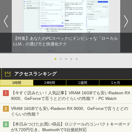
【特集】あなたのPCスペックにドンピシャな「ローカル
LLM」の選び方と快適化テク
●
●
●
●
●
アクセスランキング
1時間
24時間
1週間
1カ月
【今すぐ読みたい！人気記事】VRAM 16GBでも安いRadeon RX
9000、GeForceで言うとどのぐらいの性能？ - PC Watch
VRAM 16GBでも安いRadeon RX 9000、GeForceで言うとどの
ぐらいの性能？
【本日みつけたお買い得品】ロジクールのコンパクトキーボード
が3,720円引き。Bluetoothで3台接続対応