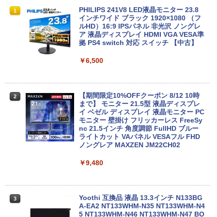
ノートパソコン14インチ 極軽量約965g
【Dell Core-i7 & 24インチ2台液晶PCセ
PHILIPS 241V8 LED液晶モニター 23.8
1
1
1
富士通 LIFEBOOK U748 高性能第7世代
ット】intel Core i7-7700、RAM:16G
インチワイド ブラック 1920×1080 （フ
Core i5-7300U カメラ内蔵 メモリ最大16
B、SSD:選択可能(256GBor512GBor1T
ルHD）16:9 IPSパネル 非光沢 ノングレ
GB SSD1TB 薄い軽い FHD液晶 type-C
B)/フルHD（1920x1080）液晶モニタ/光
ア 液晶ディスプレイ HDMI VGA VESA準
WIFI Bluetooth 中古ノートパソコン Off
学ドライブ/5.8Ghz WI-FI/Bluetooth/Wi
拠 PS4 switch 対応 スイッチ 【中古】
ice付き 5GWIFI Bluetooth最新Microso
ndows11 Pro & KINGSOFT WPS Offic
ftOffice2024可 Windows11
e/HDMI/デスクトップパソコン(再生中古
￥6,500
品)
￥16,500
￥41,800
【期間限定10%OFFクーポン 8/12 10時
2
まで】 モニター 21.5型 液晶ディスプレ
中古パソコン 東芝 ノートパソコン Dyna
イ ベゼル ディスプレイ 液晶モニター PC
2
book S73 13.3型 薄型軽量 ノートPC 第
【初期設定済み】デスクトップパソコン
モニター 壁掛け フリッカーレス FreeSy
2
8世代 Core i5-8250U/メモリ 8GB /NVM
一体型 2026新品 パソコン 一体型PC 24
nc 21.5インチ 角度調節 FullHD ブルー
e SSD ハードディスク/Wi-Fi/Bluetooth/
型 21.5型 Windows11 Office付き｜フル
ライトカット VAパネル VESAフル FHD
Type-C/HDMI/Windows11&office 2019
HD液晶一体型 インテル Core i5 Core i7
ノングレア MAXZEN JM22CH02
搭載 パソコン ノート
｜ SSD 128GB～1TB｜メモリ8GB 16G
B｜ キーボード マウス付 2年保証 安い P
￥9,480
C 初期設定済み テレワーク 在宅勤務
￥16,800
￥47,700
Yoothi 互換品 液晶 13.3インチ N133BG
3
【★最大100%ポイント】【新生活応援・
A-EA2 NT133WHM-N35 NT133WHM-N4
3
2026】【Office 2019 H&B】富士通 LIF
5 NT133WHM-N46 NT133WHM-N47 BO