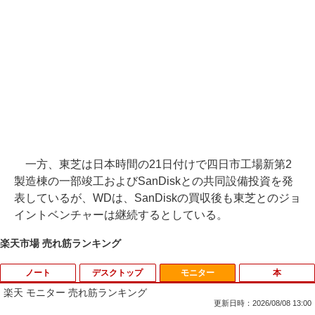
一方、東芝は日本時間の21日付けで四日市工場新第2
製造棟の一部竣工およびSanDiskとの共同設備投資を発
表しているが、WDは、SanDiskの買収後も東芝とのジョ
イントベンチャーは継続するとしている。
楽天市場 売れ筋ランキング
ノート
デスクトップ
モニター
本
楽天 モニター 売れ筋ランキング
更新日時：2026/08/08 13:00