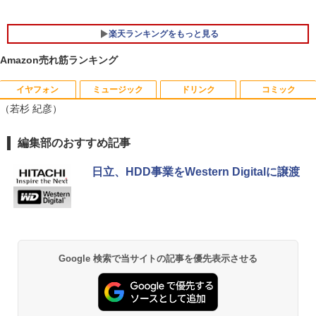
ws11 Office付｜テンキー DVD 搭載｜C
新生活応援 7点 セット ゲーミングPC ゲ
ore i5 第7世代 メモリ 8GB SSD 256GB
ーミングパソコン デスクトップパソコン
｜店長厳選 Lenovo ThinkPad 15.6型 Bl
GeForce RTX5060 Ryzen7 5700X Wind
楽天ランキングをもっと見る
uetooth Wi-Fi 無線｜中古 パソコン 中古
ows11 SSD 256GB〜1TB メモリ 16G
PC Word Excel
B〜32GB eスポーツ ゲーム デスクトッ
Amazon売れ筋ランキング
プPC パソコン モニター
￥29,800
￥169,290
イヤフォン
ミュージック
ドリンク
コミック
BARFOUT! SPECIAL EDITION EARLY
1
（若杉 紀彦）
AUTUMN 2026 / TIME TRAVEL 岩本 照
（Snow Man） [ ブラウンズブックス ]
Anker Soundcore P40i オフホワイト
BRUCE WAYNE feat. Flo Milli, ATL Jacob
by Amazon 天然水 ラベルレス 500ml ×24本
薬屋のひとりごと 17巻 (デジタル版ビッグガ
編集部のおすすめ記事
￥1,870
[Explicit]
富士山の天然水 バナジウム含有 水 ミネラル
ンガンコミックス)
ウォーター ペットボトル 静岡県産 500ミリリ
￥7,990
日立、HDD事業をWestern Digitalに譲渡
ットル (Smart Basic)
￥250
￥770
＆Premium特別編集 台湾、街歩きガイ
2
￥1,380
ド。
Anker Soundcore P31i ブラック
BRUCE WAYNE feat. Flo Milli, ATL Jacob
異世界居酒屋「のぶ」(22) (角川コミックス・
￥1,879
[Explicit]
エース)
【Amazon.co.jp限定】 い・ろ・は・す 2L P
ET ラベルレス ×8本
￥5,990
Google 検索で当サイトの記事を優先表示させる
￥250
￥832
￥1,112
からだの厚みを薄くする [ 土屋元明 ]
3