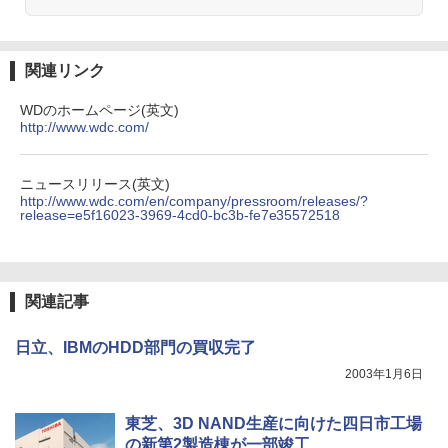
Anker Soundcore Liberty 5 ミッドナイトブ
On My Road (Stadium ver.)
ONE PIECE モノクロ版 115 (ジャンプコミッ
￥1,540
ラック
クスDIGITAL)
by Amazon 天然水ラベルレス 2L×9本
￥250
￥14,990
￥594
￥1,117
関連リンク
WDのホームページ(英文)
ピアノ 楽譜 カプースチン | 8つの演奏会
4
http://www.wdc.com/
【2026年アップグレード版】AOKIMI ワイヤ
On My Road (Stadium ver.)
HUNTER×HUNTER モノクロ版 39 (ジャンプ
用エチュード 作品40 | 8 Concert Studie
レスイヤホン bluetooth イヤホン V12 小型
コミックスDIGITAL)
by Amazon 炭酸水 ラベルレス 500ml ×24本
s Op.40
軽量 ブルートゥースHi-Fi 最大36時間再生 ぶ
強炭酸水 ペットボトル 500ミリリットル (Sm
￥250
るーとゅーす コードレス ENCノイズキャン
art Basic)
￥572
ニュースリリース(英文)
￥5,940
セリング 自動ペアリング Type-C充電 マイク
http://www.wdc.com/en/company/pressroom/releases/?
付き 防水 タッチ式音量調整 スポーツ/通勤/通
release=e5f16023-3969-4cd0-bc3b-fe7e35572518
￥1,625
学/WEB会議(ホワイト)
BUGS LIFE
スーパーの裏でヤニ吸うふたり 9巻 (デジタル
信じていた仲間達にダンジョン奥地で殺
5
￥1,964
版ビッグガンガンコミックス)
されかけたがギフト『無限ガチャ』でレ
コカ・コーラ やかんの麦茶 from 爽健美茶 ラ
ベル9999の仲間達を手に入れて元パーテ
ベルレス 650mlPET×24本
￥250
関連記事
ィーメンバーと世界に復讐＆『ざま
￥810
Xiaomi シャオミ REDMI Buds 8 Lite ワイヤ
ぁ！』します！（23） （KCデラック
￥2,009
レスイヤホン Bluetooth 5.4 ノイズキャンセ
ス） [ 大前 貴史 ]
日立、IBMのHDD部門の買収完了
リング ANC 36時間再生
2003年1月6日
￥792
￥3,480
東芝、3D NAND生産に向けた四日市工場
の新第2製造棟が一部竣工