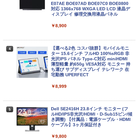
EBOOK/第3世代 Core i7/メモリ:8GB/16
「楽天ランキング1位」 デスクトップパ
E07AE BOE07AD BOE07C0 BOE0800
3
GB/SSD:256GB/512GB/1TB/テンキー/1
ソコン Windows11 Office付き パソコン
対応 1366x768 WXGA LED LCD 液晶デ
5.6型/USB3.0/HDMI/wi-fi/Office/無線マ
新品｜インテル 第14世代 Core i5-4590 i
ィスプレイ 修理交換用液晶パネル
ウス/USBメモリ/中古パソコン/ノートパ
5 i7-14700F｜ SSD 256GB～2TB｜メモ
ソコン/Windows11/Windows10
リ 8～64GB DDR4/5｜ デスクトップPC
￥8,900
2年保証 激安 高性能 ゲーム 本体のみ PC
高スペッ 初期設定済み
￥23,999
￥45,700
【選べる2色 コスパ抜群】モバイルモニ
4
ター 15.6インチ フルHD 100%sRGB 非
【期間限定P15倍+最大10%OFFクーポ
光沢IPS パネル Type-C対応 miniHDMI
4
ン】 【3年保証】MICROSOFT マイクロ
薄型軽量 約650g VESA対応 モニター 持
ソフト SURFACE GO 2 LTE ADVANCED
【今だけP10倍！大量還元！】一体型デ
ち運び サブディスプレイ テレワーク 在
4
(LTEモデル) SSD128GB メモリ8GB Win
スクトップパソコン VETESA 22型液晶
宅勤務 UPERFECT
dows 11 Pro 中古 返品 送料無料 中古ノ
第2世代Core i5 Windows11搭載 Office
ートパソコン 中古パソコン ノートパソコ
付き メモリ8GB SSD256GB 初期設定済
￥8,999
ン ノート ノートPC タブレット OFFICE
み USB2.0 Wi-Fi無線LAN対応 キーボー
付き
ド＆マウス付属 在宅勤務 学生向け 初心
者向け 高性能PC 新品
￥29,700
Dell SE2416H 23.8インチ モニター (フ
5
￥39,900
ルHD/IPS非光沢/HDMI・D-Sub15ピン/傾
き調整) 【付属品：電源ケーブル・HDMI
ケーブル】3ヶ月保証付き
レビュー投稿 5年保証｜MS Office 2024
5
H&B 搭載｜中古ノートパソコン Windo
＼マラソン限定値引／【新品 当日出荷】
￥9,800
5