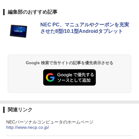
エントリーで最大10倍！充実機能ノート
5
Anker Soundcore P40i オフホワイト
BRUCE WAYNE feat. Flo Milli, ATL Jacob
【Amazon.co.jp限定】 い・ろ・は・す 2L P
薬屋のひとりごと 17巻 (デジタル版ビッグガ
編集部のおすすめ記事
パソコン テンキー/DVD/WEBカメラ内蔵
[Explicit]
ET ラベルレス ×8本
ンガンコミックス)
第8世代Core i3/i5 Core i7 最大メモリ16
￥7,990
GB 新品SSD256GB 東芝 NEC有名メー
NEC PC、マニュアルやクーポンを充実
￥250
￥1,112
￥770
カー15.6型 DVD内蔵 15.6インチ HDMI P
させた8型/10.1型Androidタブレット
olaris Office搭載 最新MicrosoftOffice2
024可 Windows11 長期保証 中古PC
Anker Soundcore P31i ホワイト
BRUCE WAYNE feat. Flo Milli, ATL Jacob
by Amazon 天然水 ラベルレス 500ml ×24本
異世界居酒屋「のぶ」(22) (角川コミックス・
￥18,000
[Explicit]
富士山の天然水 バナジウム含有 水 ミネラル
エース)
ウォーター ペットボトル 静岡県産 500ミリリ
￥5,990
Google 検索で当サイトの記事を優先表示させる
ットル (Smart Basic)
￥250
￥832
￥1,380
Anker Soundcore Liberty 5 ミッドナイトブ
On My Road (Stadium ver.)
ONE PIECE モノクロ版 115 (ジャンプコミッ
ラック
クスDIGITAL)
by Amazon 天然水ラベルレス 2L×9本
￥250
￥14,990
￥594
￥1,117
関連リンク
NECパーソナルコンピュータのホームページ
http://www.necp.co.jp/
【2026年アップグレード版】AOKIMI ワイヤ
On My Road (Stadium ver.)
HUNTER×HUNTER モノクロ版 39 (ジャンプ
レスイヤホン bluetooth イヤホン V12 小型
コミックスDIGITAL)
by Amazon 炭酸水 ラベルレス 500ml ×24本
軽量 ブルートゥースHi-Fi 最大36時間再生 ぶ
強炭酸水 ペットボトル 500ミリリットル (Sm