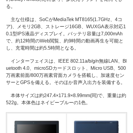
る。
主な仕様は、SoCがMediaTek MT8165(1.7GHz、4コ
ア)、メモリ2GB、ストレージ16GB、WUXGA表示対応1
0.1型IPS液晶ディスプレイ。バッテリ容量は7,000mAh
で、約12時間のWeb閲覧、約9時間の動画再生を可能と
し、充電時間は約5.5時間となる。
インターフェイスは、IEEE 802.11a/b/g/n無線LAN、Bl
uetooth 4.0、microSDカードスロット、Micro USB、500
万画素前面/800万画素背面カメラを搭載し、加速度セン
サーとGPSを備える。そのほか音声入出力を装備する。
本体サイズは約247.4×171.9×8.99mm(同)で、重量は約
522g。本体色はネイビーブルーの1色。