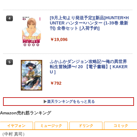
3
e Care ［23.8型 / フルHD(1920×1080) /
【★最大100%ポイント】【第8世代 4コ
ワイド］ VA249HG
3
ア・8スレッド】富士通 LIFEBOOK A57
[9月上旬より発送予定][新品]HUNTER×H
4
9/第8世代 Core i5/メモリ: 8GB/16GB/新
￥13,800
UNTER ハンター×ハンター (1-39巻 最新
品 SSD:256GB/512GB/1TB/DVD/Wi-fi/1
刊) 全巻セット [入荷予約]
5.6型/Office/HDMI/USB3.1/中古PC 中古
ノートパソコン Windows11 Win11正式
￥19,096
対応
アイオーデータ｜I-O DATA 液晶ディスプ
4
レイ(23.8型/ADS/FullHD 1920×1080/10
￥27,800
0Hz/5ms/HDMI/DP/USB Type-C/VESA/5
年保証・無輝点保証)(ホワイト) LCD-C2
ふかふかダンジョン攻略記〜俺の異世界
5
42SDW
転生冒険譚〜/ 20 【電子書籍】[ KAKER
U ]
【1500円OFFクーポン】【WEBカメラ
￥25,977
4
＆テンキー付き】ノートパソコン 15.6イ
￥792
ンチ SSD512GB メモリ16GB Corei5 第
8世代 Microsoft Office付き Windows11
DELL Latitude 3500 中古ノートパソコ
Philips｜フィリップス 液晶ディスプレ
5
ン PC パソコン 中古ノートPC 中古PC 最
楽天ランキングをもっと見る
イ(23.8型/IPS/WQHD 2560×1440/75Hz/1
大SSD1TB メモリ32GB 中古パソコン フ
ms)(ブラック) 24E1N5600E/11
ルHD
Amazon売れ筋ランキング
￥29,800
￥24,800
イヤフォン
ミュージック
ドリンク
コミック
（中村 真司）