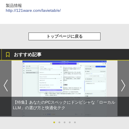
￥250
るーとゅーす コードレス ENCノイズキャン
art Basic)
￥572
製品情報
セリング 自動ペアリング Type-C充電 マイク
http://121ware.com/lavietab/e/
付き 防水 タッチ式音量調整 スポーツ/通勤/通
￥1,625
学/WEB会議 6.0(オフホワイト)
BUGS LIFE
スーパーの裏でヤニ吸うふたり 9巻 (デジタル
￥2,599
版ビッグガンガンコミックス)
コカ・コーラ やかんの麦茶 from 爽健美茶 ラ
トップページに戻る
ベルレス 650mlPET×24本
￥250
￥810
Xiaomi シャオミ REDMI Buds 8 Lite ワイヤ
￥2,009
レスイヤホン Bluetooth 5.4 ノイズキャンセ
おすすめ記事
リング ANC 36時間再生
￥3,480
【特集】あなたのPCスペックにドンピシャな「ローカル
LLM」の選び方と快適化テク
●
●
●
●
●