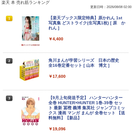
楽天 本 売れ筋ランキング
更新日時：2026/08/08 02:00
[訳アリ★格安] ノートパソコン Window
PHILIPS 241V8 LED液晶モニター 23.8
【楽天ブックス限定特典】原かれん 1st
1
1
1
s11 15.6型 HP 250 G7 第七世代 Core-i3
インチワイド ブラック 1920×1080 （フ
写真集 どストライク(生写真1枚) [ 原 か
メモリ8GB SSD128GB 15.6インチ 無線
ルHD）16:9 IPSパネル 非光沢 ノングレ
れん ]
LAN テンキー HDMI Webカメラ DVDマ
ア 液晶ディスプレイ HDMI VGA VESA準
ルチ Bluetooth USB3.0 SDカード ノー
拠 PS4 switch 対応 スイッチ 【中古】
￥4,400
トPC ノート 中古パソコン 中古PC Win1
1 Office 格安 中古
￥6,500
￥12,800
角川まんが学習シリーズ 日本の歴史
2
全16巻定番セット [ 山本 博文 ]
【楽天1位!1,600円OFFクーポン 8/4 20:
2
00-8/11 01:59】Xiaomi Monitor A24i 20
￥17,600
【マラソン限定30%OFF】中古 Dell Ins
26 ディスプレイ 1080P 23.8インチ 144
2
piron 3593 Core i3 1005G1 第10世代CP
Hzリフレッシュレート sRGB99% 1670
U メモリ8GB SSD256GB 15インチ フル
万色 300nits ΔE＜1 低ブルーライト 大
HD Windows11 Home WEBカメラ 無線
画面 TÜV認証 目にやさしい 調整可能な
【9月上旬発送予定】 ハンターハンター
3
LAN テンキー DVDマルチ P75F 1年保証
スタンド VESA
全巻 HUNTER×HUNTER 1巻-39巻 セッ
レビュー特典:WPS Office Bランク パソ
ト 最新 冨樫 義博 集英社 ジャンプコミッ
コン ノートパソコン デル 中古ノートPC
￥12,580
クス 漫画 マンガ まんが 全巻セット 【送
料無料】【新品】
￥30,800
￥19,096
ASUS エイスース 液晶ディスプレイ Ey