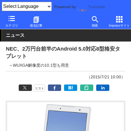
Powered by
Translate
PC Watch
パソコン/タブレット/スマートフォン
タブレット
An
カテゴリ
過去記事
検索
Impressサイト
ニュース
NEC、2万円台前半のAndroid 5.0対応8型格安タ
ブレット
～WUXGA解像度の10.1型も用意
（2015/7/21 10:00）
リスト