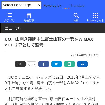
Powered by
Translate
PC Watch
市場
技術
その他
カテゴリ
過去記事
検索
Impressサイト
ニュース
UQ、山開き期間中に富士山頂の一部をWiMAX
2+エリアとして整備
（2015/6/22 13:27）
リスト
UQコミュニケーションズは22日、2015年7月上旬から
9月上旬までの間、富士山頂の一部をWiMAX 2+のエリア
として整備すると発表した。
利用可能な場所は富士山頂 吉田口ルートの山小屋付
近。利用可能な期間は山開き期間中となるが、気象状況