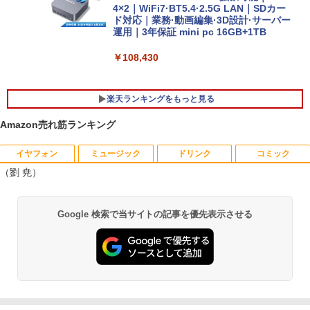
クライト HDMI microSD Office Windo
4×2｜WiFi7·BT5.4·2.5G LAN｜SDカー
ws11
ド対応｜業務·動画編集·3D設計·サーバー
運用｜3年保証 mini pc 16GB+1TB
￥22,000
￥108,430
楽天ランキングをもっと見る
Amazon売れ筋ランキング
イヤフォン
ミュージック
ドリンク
コミック
DELL デル E1913S LED液晶モニター 19
夏帆 The Tale of KAHO [ 村上 春樹 ]
1
1
（劉 尭）
インチ スクエア ブラック 1280 x 1024 S
XGA TNパネル LEDバックライト付 非光
￥2,860
沢 ノングレア 液晶ディスプレイ VGA
Anker Soundcore P40i オフホワイト
BRUCE WAYNE feat. Flo Milli, ATL Jacob
【Amazon.co.jp限定】 い・ろ・は・す 2L P
薬屋のひとりごと 17巻 (デジタル版ビッグガ
【中古】
Google 検索で当サイトの記事を優先表示させる
[Explicit]
ET ラベルレス ×8本
ンガンコミックス)
￥7,990
￥2,800
￥250
￥1,112
￥770
プレステップ神道学（9） [ 國學院大學神
2
道文化学部 ]
【マラソンセール期間中ポイント5倍】中
2
Anker Soundcore P31i ブラック
BRUCE WAYNE feat. Flo Milli, ATL Jacob
by Amazon 天然水 ラベルレス 500ml ×24本
異世界居酒屋「のぶ」(22) (角川コミックス・
古モニター 21.5インチ ワイド フルHD 広
￥1,980
[Explicit]
富士山の天然水 バナジウム含有 水 ミネラル
エース)
視野角パネル ノングレア PRINCETON P