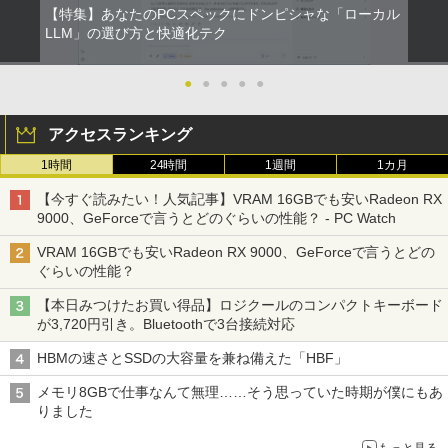
リング ANC 36時間再生
￥998
【特集】あなたのPCスペックにドンピシャな「ローカル
￥5,478
モバイルモニター 15.6インチ InnoView
5
LLM」の選び方と快適化テク
￥3,480
モバイルディスプレイ 自立型 1920*1080
FHD ポータブルモニター IPS液晶パネル
薄型 軽量 持ち運び 壁掛けに対応 Switc
●
●
●
●
●
h/PS3/PS4/PS5/Xbox One/PC/スマホ/U
SBType-C/標準HDMI対応【選べる種
類】タッチ/ケース付き/4Kタイプ
アクセスランキング
￥8,980
1時間
24時間
1週間
1カ月
【今すぐ読みたい！人気記事】VRAM 16GBでも安いRadeon RX
9000、GeForceで言うとどのぐらいの性能？ - PC Watch
VRAM 16GBでも安いRadeon RX 9000、GeForceで言うとどの
ぐらいの性能？
【本日みつけたお買い得品】ロジクールのコンパクトキーボード
が3,720円引き。Bluetoothで3台接続対応
HBMの速さとSSDの大容量を兼ね備えた「HBF」
メモリ8GBで仕事なんて無理……そう思っていた時期が僕にもあ
りました
もっと見る