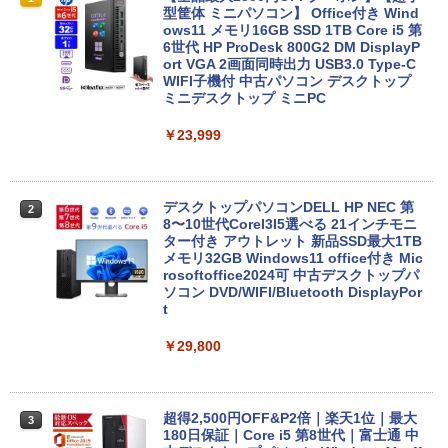
ノートパソコン Windows11 Pro Office
型筐体 ミニパソコン】 Office付き Wind
付き Lenovo ThinkPad L590 第8世代 C
ows11 メモリ16GB SSD 1TB Core i5 第
ore i5 メモリ16GB 高速SSD256GB 15.6
6世代 HP ProDesk 800G2 DM DisplayP
インチ Bluetooth HDMI カメラ Wi-Fi 初
ort VGA 2画面同時出力 USB3.0 Type-C
期設定済み 送料無料 90日保証
WIFI子機付 中古パソコン デスクトップ
ミニデスクトップ ミニPC
￥24,500
￥23,999
エントリーで最大10倍！ノートパソコン
2
｜東芝dynabook B55/65｜軽量 ｜ Micr
デスクトップパソコンDELL HP NEC 第
2
osoft Office 2024 可｜高性能｜Office付
8〜10世代CoreI3I5選べる 21インチモニ
き｜15.6インチ大画面｜Core i5 第8世代
ター付き アウトレット 新品SSD最大1TB
メモリ8GB 新品SSD256GB｜Wi-Fi Blue
メモリ32GB Windows11 office付き Mic
tooth WEBカメラ内蔵 中古パソコン オ
rosoftoffice2024可 中古デスクトップパ
フィス付き 中古PC ノートPC
ソコン DVD/WIFI/Bluetooth DisplayPor
t
￥25,000
￥29,800
【ポイント最大28倍】 Lenovo 11.6イン
3
チ 2in1 ノートパソコン 500e chromebo
超得2,500円OFF&P2倍｜楽天1位｜最大
3
ok gen3 CPU intel celeron N4500 メモ
180日保証｜Core i5 第8世代｜富士通 中