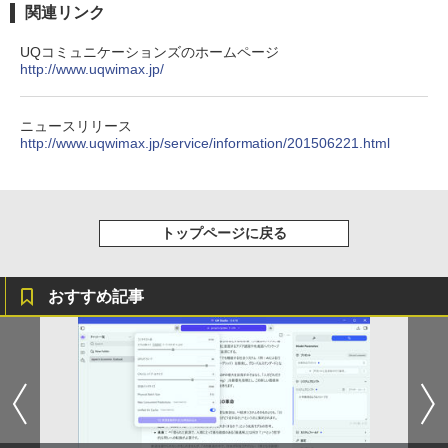
ウォーター ペットボトル 静岡県産 500ミリリ
￥5,990
TFBDE-22W ブラック VGA DVI HDMI ス
関連リンク
ットル (Smart Basic)
￥250
￥832
ピーカー搭載 チルト 送料無料 30日保証
動作確認済み
UQコミュニケーションズのホームページ
￥1,380
1OC Vol.7 （TJMOOK）
http://www.uqwimax.jp/
3
￥6,580
Anker Soundcore Liberty 5 ミッドナイトブ
見知らぬ糸
ONE PIECE モノクロ版 115 (ジャンプコミッ
￥1,650
ラック
クスDIGITAL)
by Amazon 炭酸水 ラベルレス 500ml ×24本
ニュースリリース
強炭酸水 ペットボトル 500ミリリットル (Sm
￥250
http://www.uqwimax.jp/service/information/201506221.html
art Basic)
￥14,990
￥594
【おまかせ】モニター 24インチ 1920x1
3
080 フルHD HDMI PCモニター 中古ディ
￥1,625
スプレイ
日本集中治療医学会 専門医テキスト
4
【2026年アップグレード版】AOKIMI ワイヤ
On My Road (Stadium ver.)
HUNTER×HUNTER モノクロ版 39 (ジャンプ
第4版 [ 一般社団法人日本集中治療医学会
￥7,700
トップページに戻る
レスイヤホン bluetooth イヤホン V12 小型
コミックスDIGITAL)
教育委員会 ]
by Amazon 天然水ラベルレス 2L×9本
軽量 ブルートゥースHi-Fi 最大36時間再生 ぶ
￥250
るーとゅーす コードレス ENCノイズキャン
￥572
￥22,000
￥1,117
セリング 自動ペアリング Type-C充電 マイク
おすすめ記事
アースドリームス 厳選おまかせモニター
4
付き 防水 タッチ式音量調整 スポーツ/通勤/通
21.5型〜27型ワイド 【HDMI対応 / FULL
学/WEB会議(ホワイト)
HD解像度】 大手メーカー液晶 (Dell/HP/
NEC等) テレワーク デュアルモニター S
On My Road (Stadium ver.)
スーパーの裏でヤニ吸うふたり 9巻 (デジタル
タッチペンで音が聞ける！ はじめてずか
5
￥1,964
witch PS4 PS5対応 【整備済み中古品】
版ビッグガンガンコミックス)
ん1000 英語つき はじめて図鑑1000 はじ
【Amazon.co.jp限定】 伊藤園 磨かれて、澄
めてのずかん こども 子ども 0歳 1歳 2歳
みきった日本の水 2L 8本 ラベルレス [ ケース
￥250
3歳 4歳 小学館 タッチペン 図鑑 ずかん
￥6,470
] [ 水 ] [ ペットボトル ] [ 箱買い ] [ ストック
￥810
はじめて 英語 プレゼント クリスマス お
Xiaomi シャオミ REDMI Buds 8 Lite ワイヤ
] [ 水分補給 ]
祝い 知育玩具 英語教育
レスイヤホン Bluetooth 5.4 ノイズキャンセ