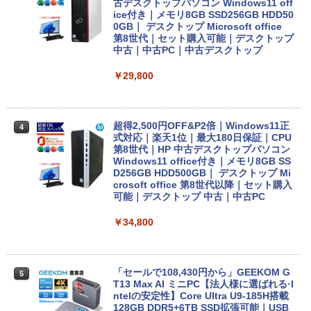
リ 4GB eMMC 32GB chrome OS LTE
古デスクトップパソコン Windows11 off
対応 FWXGA タッチ ディスプレイ タッ
ice付き｜メモリ8GB SSD256GB HDD50
チペン 付属 レノボ タブレット 82JCS0B
0GB｜ デスクトップ Microsoft office
W00 【メーカー認定整備済品】
第8世代｜セット購入可能｜デスクトップ
中古｜中古PC｜中古デスクトップ
￥26,800
￥29,800
【マラソンP5倍/10%オフクーポン】中古
4
ノートパソコンWindows11 Pro Office
超得2,500円OFF&P2倍｜Windows11正
4
付き Panasonic Let's note CF-SV9 第1
式対応｜楽天1位｜最大180日保証｜CPU
0世代Core i5 メモリ8GB/16GB 高速SSD
第8世代｜HP 中古デスクトップパソコン
26GB/512GB 12.1インチFHD Wi-Fi Blu
Windows11 office付き｜メモリ8GB SS
etooth 送料無料 初期設定済み 保証付き
D256GB HDD500GB｜ デスクトップ Mi
crosoft office 第8世代以降｜セット購入
可能｜デスクトップ 中古｜中古PC
￥28,900
￥34,800
中古ノートパソコン/タブレット 2in1PC
5
Lenovo ThinkPad X380 Yoga 13.3型マ
ルチタッチパネル IPS液晶フルHD ペン付
「セールで108,430円から」GEEKOM G
5
き 8世代Core i5-8250U NVMeSSD256G
T13 Max AI ミニPC【法人様に選ばれる·I
B メモリ8GB Webカメラ内蔵 指紋認証
ntelの安定性】Core Ultra U9-185H搭載
Type-C Thunderbolt3 キーボードバッ
128GB DDR5+6TB SSD拡張可能｜USB