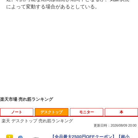
によって変動する場合があるとしている。
楽天市場 売れ筋ランキング
ノート
デスクトップ
モニター
本
楽天 デスクトップ 売れ筋ランキング
更新日時：2026/08/09 20:00
【マラソンP5倍/10%オフクーポン】中古
【全品最大2500円OFFクーポン】【超小
1
1