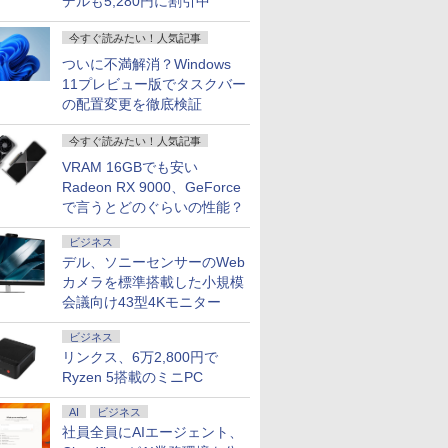
デルも5,280円に割引中
今すぐ読みたい！人気記事
ついに不満解消？Windows
11プレビュー版でタスクバー
の配置変更を徹底検証
今すぐ読みたい！人気記事
VRAM 16GBでも安い
Radeon RX 9000、GeForce
で言うとどのぐらいの性能？
ビジネス
デル、ソニーセンサーのWeb
カメラを標準搭載した小規模
会議向け43型4Kモニター
ビジネス
リンクス、6万2,800円で
Ryzen 5搭載のミニPC
AI
ビジネス
社員全員にAIエージェント、