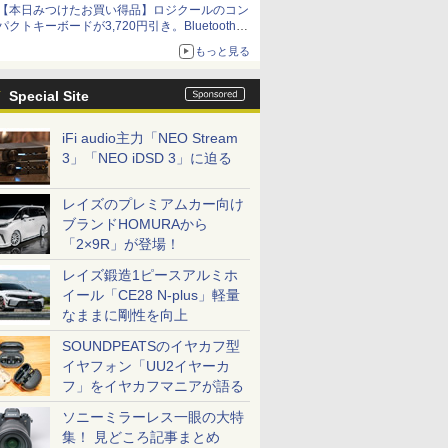
【本日みつけたお買い得品】ロジクールのコン
パクトキーボードが3,720円引き。Bluetoothで3
台接続対応
もっと見る
Special Site
iFi audio主力「NEO Stream
3」「NEO iDSD 3」に迫る
レイズのプレミアムカー向け
ブランドHOMURAから
「2×9R」が登場！
レイズ鍛造1ピースアルミホ
イール「CE28 N-plus」軽量
なままに剛性を向上
SOUNDPEATSのイヤカフ型
イヤフォン「UU2イヤーカ
フ」をイヤカフマニアが語る
ソニーミラーレス一眼の大特
集！ 見どころ記事まとめ