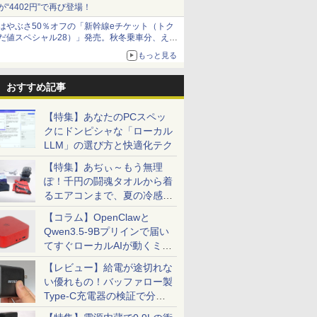
が“4402円”で再び登場！
はやぶさ50％オフの「新幹線eチケット（トク
だ値スペシャル28）」発売。秋冬乗車分、えき
ねっと限定
もっと見る
おすすめ記事
【特集】あなたのPCスペッ
クにドンピシャな「ローカル
LLM」の選び方と快適化テク
【特集】あぢぃ～もう無理
ぽ！千円の闘魂タオルから着
るエアコンまで、夏の冷感グ
ッズ一挙紹介
【コラム】OpenClawと
Qwen3.5-9Bプリインで届い
てすぐローカルAIが動くミニ
PC「SER9 Pro」
【レビュー】給電が途切れな
い優れもの！バッファロー製
Type-C充電器の検証で分か
ったこと