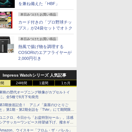
を兼ね備えた「HBF」
本日みつけたお買い得品
カード付きの「プロ野球チッ
プス」が24袋セットでオトク
本日みつけたお買い得品
熱風で揚げ物を調理する
COSORIのエアフライヤーが
2,000円引き
Impress Watchシリーズ 人気記事
時間
24時間
1週間
1カ月
東映の歴代オープニング映像がカプセルトイ
に。全5種で8月下旬発売
第3期放送記念！ アニメ「薬屋のひとりご
と」第1期・第2期全話を「TVer」にて期間限定
で順次無料配信開始
ユニクロ、今日から「お盆特別セール」。涼感
シアサッカーワンピース待望値下げ、撥水ギア
ショーツは1990円に
Amazon、ウイスキー「フロム・ザ・バレル」