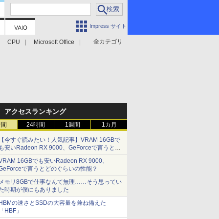
Impress サイト
全カテゴリ
CPU
Microsoft Office
アクセスランキング
時間
24時間
1週間
1カ月
【今すぐ読みたい！人気記事】VRAM 16GBで
も安いRadeon RX 9000、GeForceで言うとど
のぐらいの性能？ - PC Watch
VRAM 16GBでも安いRadeon RX 9000、
GeForceで言うとどのぐらいの性能？
メモリ8GBで仕事なんて無理……そう思ってい
た時期が僕にもありました
HBMの速さとSSDの大容量を兼ね備えた
「HBF」