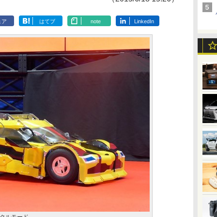
ェア
はてブ
note
LinkedIn