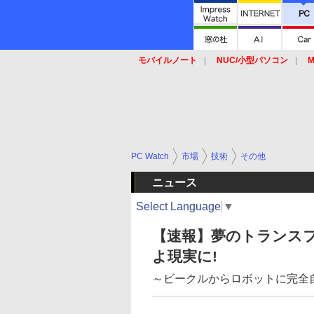
モバイルノート
NUC/小型パソコン
M
SSD
キーボード
マウス
PC Watch
市場
技術
その他
ニュース
Select Language
▼
【速報】夢のトランス
よ現実に!
～ビークルからロボットに完全