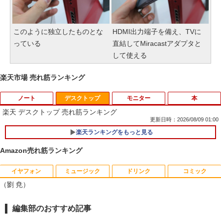
このように独立したものとな
HDMI出力端子を備え、TVに
っている
直結してMiracastアダプタと
して使える
楽天市場 売れ筋ランキング
ノート
デスクトップ
モニター
本
楽天 デスクトップ 売れ筋ランキング
更新日時：2026/08/09 01:00
楽天ランキングをもっと見る
【期間限定破格金額！】新生活 新古品 W
1
in11搭載 パソコンノートパソコンoffice
Amazon売れ筋ランキング
付き 初心者向けノートPC 初期設定済 1
5.6型 インテル高速CPU ランダムで発送
メモリ4GB～ 高速SSD1TB 最大 フルHD
イヤフォン
ミュージック
ドリンク
コミック
【お買い物マラソ開催中！P最大31.5%還
魔王城の料理番 〜コワモテ魔族ばかりだ
1
1
Webカメラ zoom 軽量薄型 無線 型番更
（劉 尭）
元】五年保証 白 モバイルモニター 15.6
けど、ホワイトな職場です〜 6巻 【電
新で在庫処分
インチ FHD 1920×1080 1080P Fast IPS
子書籍】[ ワイエム系 ]
パネル PU保護カバー付き 非光沢 1200:1
￥12,980
Anker Soundcore P42i (Bluetooth 6.1)【完
BRUCE WAYNE feat. Flo Milli, ATL Jacob
by Amazon 天然水 ラベルレス 500ml ×24本
薬屋のひとりごと 17巻 (デジタル版ビッグガ
編集部のおすすめ記事
高コントラスト 超軽量 640g スピーカー
￥792
全ワイヤレスイヤホン/ウルトラノイズキャン
[Explicit]
富士山の天然水 バナジウム含有 水 ミネラル
ンガンコミックス)
内蔵 Type-C/HDMI 接続 PS5/Switch/PC/