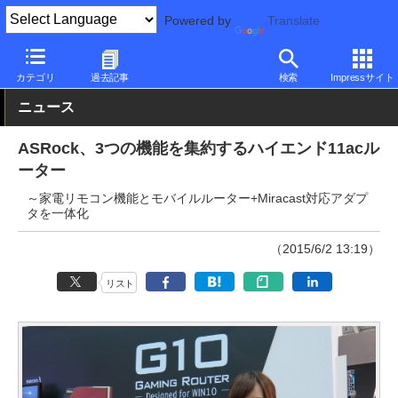
Powered by
Translate
PC Watch
半導体/周辺機器
無線
ASRock
カテゴリ
過去記事
検索
Impressサイト
ニュース
ASRock、3つの機能を集約するハイエンド11acル
ーター
～家電リモコン機能とモバイルルーター+Miracast対応アダプ
タを一体化
（2015/6/2 13:19）
リスト