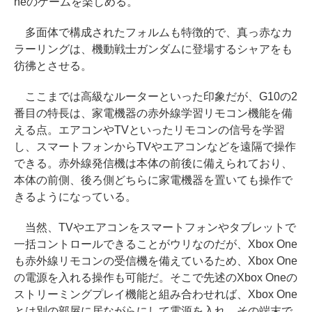
neのゲームを楽しめる。
多面体で構成されたフォルムも特徴的で、真っ赤なカ
ラーリングは、機動戦士ガンダムに登場するシャアをも
彷彿とさせる。
ここまでは高級なルーターといった印象だが、G10の2
番目の特長は、家電機器の赤外線学習リモコン機能を備
える点。エアコンやTVといったリモコンの信号を学習
し、スマートフォンからTVやエアコンなどを遠隔で操作
できる。赤外線発信機は本体の前後に備えられており、
本体の前側、後ろ側どちらに家電機器を置いても操作で
きるようになっている。
当然、TVやエアコンをスマートフォンやタブレットで
一括コントロールできることがウリなのだが、Xbox One
も赤外線リモコンの受信機を備えているため、Xbox One
の電源を入れる操作も可能だ。そこで先述のXbox Oneの
ストリーミングプレイ機能と組み合わせれば、Xbox One
とは別の部屋に居ながらにして電源を入れ、その端末で