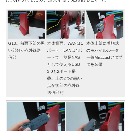
G10。前面下部の黒
本体背面。WANは1
本体上部に着脱式
い部分が赤外線送
ポート、LANは4ポ
のモバイルルータ
信部
ートで、簡易NAS
ー兼Miracastアダプ
として使えるUSB
タを装備
3.0も2ポート搭
載。上の2つの黒い
点が後部の赤外線
送信部だ