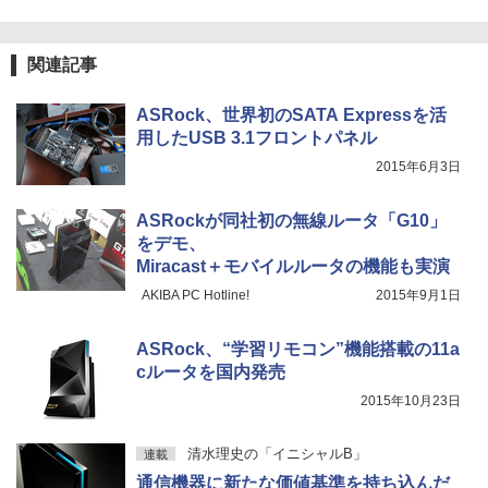
るーとゅーす コードレス ENCノイズキャン
11 送料無料 中古ノートパソコン
セリング 自動ペアリング Type-C充電 マイク
On My Road (Stadium ver.)
スーパーの裏でヤニ吸うふたり 9巻 (デジタル
【最大3％OFF】 【中古】 送料無料 ワイ
5
付き 防水 タッチ式音量調整 スポーツ/通勤/通
版ビッグガンガンコミックス)
ド版 俺たちのフィールド 全18巻 村枝賢
【Amazon.co.jp限定】 伊藤園 磨かれて、澄
￥39,600
学/WEB会議(ホワイト)
関連記事
【期間限定5%OFFクーポン 8/12 10時ま
一 中古コミック 漫画 全巻セット マンガ
みきった日本の水 2L 8本 ラベルレス [ ケース
4
￥250
で】 ゲーミングモニター モニター 24.5
【中古】
] [ 水 ] [ ペットボトル ] [ 箱買い ] [ ストック
￥810
￥1,964
インチ 24インチ 180Hz 180hz FHD フリ
] [ 水分補給 ]
ASRock、世界初のSATA Expressを活
ッカーレス 24.5型 FullHD ブルーライト
￥8,700
【ランキング1位！】新品 ノートパソコ
用したUSB 3.1フロントパネル
カット ノングレア HDMI Adaptive-Sync
5
￥998
ン VETESA Intel Celeron 6500Y メモリ
ブラック MAXZEN MGM25IC03 マクス
Xiaomi シャオミ REDMI Buds 8 Lite ワイヤ
2015年6月3日
ー:8GB SSD:1TB最大 15.6インチ 15.6型
ゼン
レスイヤホン Bluetooth 5.4 ノイズキャンセ
フルHD液晶 テンキー付き 日本語キーボ
リング ANC 36時間再生
ードwindows11搭載 office2024付き 初
￥11,980
ASRockが同社初の無線ルータ「G10」
期設定済 IPS広視野角 無線機能 超軽量 P
￥3,480
をデモ、
C パソコン テレワーク応援
Miracast＋モバイルルータの機能も実演
￥45,980
【16%OFF！8/11 1:59まで】AOPEN ゲ
AKIBA PC Hotline!
2015年9月1日
5
ーミングモニター 23.8インチ IPS フル
HD 非光沢 200Hz (144Hz 165Hz 対応) 0.
ASRock、“学習リモコン”機能搭載の11a
5ms sRGB 99% AMD FreeSync Premiu
m HDR10 HDMI 2.0 DisplayPort 1.2 ス
cルータを国内発売
ピーカー・ヘッドフォン端子搭載 ゼロフ
2015年10月23日
レーム スピーカー搭載 VESA 24KG3YX1
bmipx
清水理史の「イニシャルB」
連載
￥14,980
通信機器に新たな価値基準を持ち込んだ