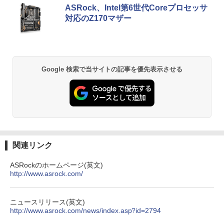
セリング 3.5 / マルチポイント接続 / 最大40時
ウォーター ペットボトル 静岡県産 500ミリリ
スマホ対応 MFP156T1F
ASRock、Intel第6世代Coreプロセッサ
間再生 / コンパクト形状/持ち運びに便利 / IP5
ットル (Smart Basic)
￥250
￥770
対応のZ170マザー
5 防塵防水位規格/PSE技術基準適合】パープ
NEC VKL24X-4 15.6インチ Core i3 メモ
2
￥8,999
【送料無料】現代法律実務の諸問題 令和
2
ル
￥1,380
リ8GB SSD 256GB Office付き Webカメ
7年度研修版／日本弁護士連合会
ラ テンキー Windows11 ノートパソコン
￥9,990
中古パソコン
BRUCE WAYNE feat. Flo Milli, ATL Jacob
異世界居酒屋「のぶ」(22) (角川コミックス・
￥8,030
[Explicit]
エース)
【Amazon.co.jp限定】 い・ろ・は・す 2L P
Yoothi 互換品 液晶 13.3インチ Lenovo
2
￥14,800
ET ラベルレス ×8本
ThinkPad L13 Gen 3 21B3 21B4 21B9
Google 検索で当サイトの記事を優先表示させる
Anker Soundcore P31i ピンク
￥250
￥832
21BA 対応 1920x1200 WUXGA IPS LED
￥1,112
LCD 液晶ディスプレイ 修理交換用液晶
￥5,990
パネル
【3千円以上送料無料】就業規則の法律実
3
【★最大100%ポイント】【フルHD×WE
3
務／石嵜信憲／平井彩
Bカメラ】東芝 G83/第8世代 Core i5/メ
見知らぬ糸
ONE PIECE モノクロ版 115 (ジャンプコミッ
￥9,800
モリ:8GB/16GB/SSD:256GB/512GB/1T
クスDIGITAL)
by Amazon 天然水ラベルレス 2L×9本
￥8,140
B/13.3型液晶/Wi-fi/Bluetooth/USB3.1/T
￥250
ype-C/HDMI/中古PC 中古ノートパソコ
Anker Soundcore Liberty 5 ディープブルー
￥594
￥1,117
ン Windows11 Win11正式対応
関連リンク
【楽天1位 10.5/11インチ 小型 軽量】モ
3
￥14,990
バイルモニター 10.5インチ 11インチ フ
￥26,800
ASRockのホームページ(英文)
ルHD 1080P 100%sRGB 400cd/m? 光沢
ちいかわ なんか小さくてかわいいやつ
4
http://www.asrock.com/
IPS パネル 色鮮やか 265g 超軽量 Type-
On My Road (Stadium ver.)
HUNTER×HUNTER モノクロ版 39 (ジャンプ
（4）なんか小さくてためになる豆本付き
C対応 miniHDMI モニター 持ち運び サブ
コミックスDIGITAL)
by Amazon 炭酸水 ラベルレス 500ml ×24本
特装版 （プレミアムKC） [ ナガノ ]
ディスプレイ ミニPC対応 3年保証 EVICI
強炭酸水 ペットボトル 500ミリリットル (Sm
￥250
HP ProBook 450 G6 15.6型大画面フルH
V
4
art Basic)
【2026年アップグレード版】AOKIMI ワイヤ
￥572
ニュースリリース(英文)
￥2,420
D テンキー 8世代Core i5-8265U NVMeS
レスイヤホン bluetooth イヤホン V12 小型
http://www.asrock.com/news/index.asp?id=2794
SD512GB メモリ16GB Webカメラ内蔵
軽量 ブルートゥースHi-Fi 最大36時間再生 ぶ
￥10,999
￥1,625
Type-C 指紋認証 HDMI Office Windows