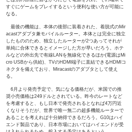
すぐにゲームをプレイするという便利な使い方が可能に
なる。
最後の機能は、本体の後部に装着された、着脱式のMir
acastアダプタ兼モバイルルーター。本体とは完全に独立
したもののため、独立したルーターが2つあってそれが
単純に合体できるとイメージした方が早いだろう。ホテ
ルなどの外出先で有線LANを無線化できるほか(電源はMi
cro USBから供給)、TVのHDMI端子に直結できるHDMIコ
ネクタを備えており、Miracastのアダプタとして使え
る。
6月より発売予定で、気になる価格だが、米国での推
奨小売価格は249ドルとされている。昨今のレートなど
を考慮すると、もし日本で発売されるとなれば4万円近
くなりそうだが、世界で唯一無二の超多機能ルーターで
あることを考えれば十分納得できるだろう。G10はハイ
エンド製品であり、日本市場においてはハイエンドが受
け入れられるため、投入する予定はあるという。