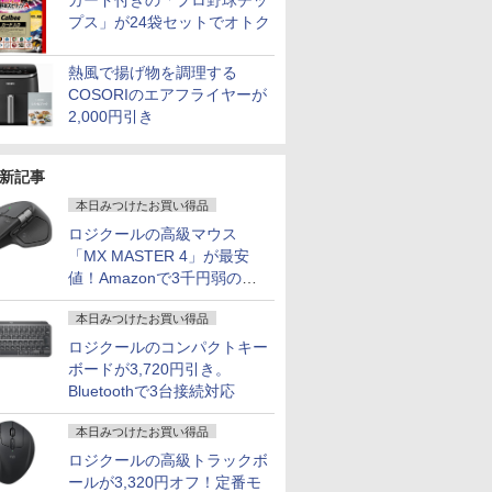
カード付きの「プロ野球チッ
プス」が24袋セットでオトク
熱風で揚げ物を調理する
COSORIのエアフライヤーが
2,000円引き
新記事
本日みつけたお買い得品
ロジクールの高級マウス
「MX MASTER 4」が最安
値！Amazonで3千円弱の割
引
本日みつけたお買い得品
ロジクールのコンパクトキー
ボードが3,720円引き。
Bluetoothで3台接続対応
本日みつけたお買い得品
ロジクールの高級トラックボ
ールが3,320円オフ！定番モ