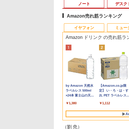
ノート
デスク
Amazon売れ筋ランキング
10
10
10
10
1
1
1
1
2
2
2
2
イヤフォン
ミュー
Amazon ドリンク の売れ筋
1位★マラソン限定
機能 ノートパソコ
限定クーポン付
グダム BOXセット
美品 12.1インチ
【中古ゲーミングPC】
液晶モニター 23.8型
【 限定生産・特典つき
バッファロー HD-
【★最大100%ポイン
HP ProDisplay P19A
【予約商品】嘘喰い コ
本日10倍！高性能第1
【中古】純正ATI
【中古良品】【安心
【3千円以上送料無
倍【クーポン利用で
中古 第七世代/八世
】OEM Key保証
馬陽防衛戦・山陽攻
Panasonic Let's note
構成が選択できる！
Dell ディスプレイ Pro
】YUZURU2027 羽生
LE4U3-BB
ト】おまかせ 中古パソ
19インチ スクエア ブ
ミック 全巻セット（全
世代Core i7-10610U
Apple Radeon HD
証】PHILIPS 223V5
日本の歴史 角川まん
0,999円】モバイ
ore i5 アウトレッ
C【Intel i5
 （ヤングジャンプ
CF-SV1RD WUXGA フ
Ryzen7 Ryzen5 BTO
24 純正モニター VESA
結弦カレンダー壁掛け
USB3.2(Gen.1)対応外
コン Windows XP
ラック LED液晶モニタ
49巻セット・完結）迫
ートパソコン 中古
5770 1GB ビデオカ
21.5 インチフル HD
学習シリーズ 16巻+
ター 15.6インチ
最大メモリ32GB 新
00H
ックス） [ 原 泰久
ルHD対応/
新品ケース 新品SSD
対応 リフレッシュレー
版 [ 能登 直 ]
付けHDD 4TB ブラッ
Celeron or Core2 メモ
ー 薄型 ノングレア 液
稔雄 「透明カバー付」
Dynabook G83 超軽
ド Mac Pro デスク
晶モニター HDMI V
巻5冊定番セット 21
999
,800
,800
295
￥36,990
￥85,980
￥13,999
￥5,170
￥21,250
￥9,980
￥2,800
￥23,080
￥27,600
￥15,007
￥4,200
￥23,760
イルディスプレイ
SD2TB 大画面15.6
B+512GB/1TB】
Windows11/ 卓越性能
新品クーラー使用
ト 100Hz HDMI
ク
リ 4GB HDD 250GB
晶ディスプレイ
約779g メモリ最大
プ 102C0160200
入力 角度調整可能
セット／山本博文
Anker Soundcore
BRUCE WAYNE feat.
by Amazon 天然水
Anker Soundcore
BRUCE WAYNE feat
【Amazon.co.jp限
1920*1080 非光沢
晶 HDMI付き 中古
4.5GHz ミニPC
第11世代Core i5-
CPU・グラボ選択可能
DisplayPort VGA モニ
DVDドライブ搭載 リフ
1280x1024 SXGA TN
16GB 新品SSD1TB
P40i オフホワイト
Flo Milli, ATL Jacob
ラベルレス 500ml
P31i ブラック
Flo Milli, ATL Jacob
定】 い・ろ・は・す
クリーン IPS液晶
コン オフィス付き
dows11Pro 3画面
1145G7/ 8GB/ 爆速
GeForce GTX 1660
ター 液晶 液晶モニタ
レッシュPC デスクト
パネル VGA/VESA準拠
13.3インチ HDMI搭載
[Explicit]
×24本 富士山の天然
[Explicit]
2L PET ラベルレス
ル 薄型 軽量
rosoftOffice2024
2.5GbpsLAN
NVMe式256GB-SSD/
SUPER / Ti / RTX3050
ー 液晶ディスプレイ
ップ 中古 安心保証 初
【中古】
WEBカメラ5GWIFI
￥7,990
￥5,990
水 バナジウム含有 水
×8本
ype-C miniHDMI
indows11 中古ノ
i6 HDMI 省エネ 小
カメラ 無線Wi-Fi6/ リ
/ RTX3060Ti
フルHD IPS デル
期設定不要
Bluetooth内蔵 中古
￥250
￥1,380
￥250
￥1,112
ミネラルウォーター
ースタンド付き
パソコン 返品OK/
ソコン オフィス
カバリ/ Office付き
Windows11 店長おす
E2425HM 23.8インチ
ソコン
ペットボトル 静岡県
PS5/Switch/PC/Mac
保証
ミングpc Ryzen
Win11【中古ノートパ
すめ ハイコスパ 綺麗
パソコンモニター 新品
MicrosoftOffice2024
A
産 500ミリリットル
応 Ingnok yn02b
c minipc office
ソコン 中古パソコン
Zen3
可 Windows11 送料
(Smart Basic)
 LPDDR5
中古PC】税込送料無料
料 持ち運び便利
（劉 尭）
0MT/s
あす楽対応 即日発送