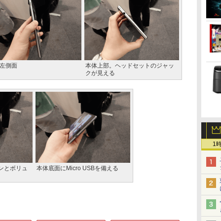
左側面
本体上部。ヘッドセットのジャッ
クが見える
1
ンとボリュ
本体底面にMicro USBを備える