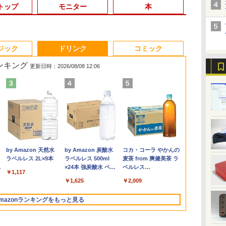
トップ
モニター
本
3
3
3
3
4
4
4
4
5
5
5
5
6
6
6
6
ジック
ドリンク
コミック
ランキング
更新日時：2026/08/08 12:06
0
保
料】
NEC LAVIE ラビィ 整
Windows11 中古パソ
IODATA 液晶モニター
角川まんが学習シリー
＼11日まで限定価格／
【中古】Dospara◆デ
NEC AS223WM 液晶モ
ダービースタリオン
【★最大100%ポイン
hp Z420 Workstation
アースドリームス 厳選
ハリー・ポッターシリ
【週末限定ク
LENOVO Thi
【選べる2色 
ANGEL VO
ノ
L
が
備済 NS150N / 100N
コン EPSON エプソン
LCD-MF224EDW 21.5
ズ 日本の歴史 全16
【楽天1位】ノートパ
スクトップPC/Core
ニター 21.5インチワイ
2 最速ガイドブック
ト】【Office 2024 H&B
Xeon E5-1660 3.3GHz
おまかせモニター 21.5
ーズ全巻セット（全7
P5倍！】 中
M90s Smal
群】モバイル
セット(1-40
ー
 液
別
CPU 高速 SSD 第8世代
Endeavor ST20E
インチワイド ホワイト
巻+別巻5冊定番セット
ソコン 新品 福袋 6点セ
i5/16GB/2019年/HB//
ド 白 ホワイト
（カドカワゲームムッ
付き】Panasonic Let's
16GB
型〜27型ワイド
巻・計11冊） [ J．K．
ン 中古 ノー
Core i5-105
15.6インチ 
チャンピオン
量
トッ
GA
巻
白 Windows11 対応 国
Celeron N3160 メモリ
LCD LEDバックライト
[ 山本 博文 ]
ット Intel Pentium
【パソコン】
1920×1080 （フル
ク） [ KADOKAWA
note CF-SV/第10世代
128GB(SSD)+500GB(HDD)
【HDMI対応 / FULL
ローリング ]
Office付き 
8GB/SSD256
100%sRGB 
ス） [ 古谷野
￥29,999
￥17,600
￥4,600
￥23,760
￥30,800
￥22,660
￥5,200
￥2,420
￥30,800
￥24,000
￥6,470
￥27,830
￥34,999
￥33,500
￥8,999
￥35,200
内メーカー 薄型メモリ
8GB HDD500GB 18.5
フルHD（1920x1080）
GOLD 6500Y メモリ
HD）TN 白色LEDバッ
Game Linkage ]
Core i5/メモリ:8GB
Quadro K600 DVD+-
HD解像度】 大手メー
DVD 初心者
64bit/DVD
パネル Type
.
Anker Soundcore
On My Road
by Amazon 天然水
【2026年アップグレ
On My Road
by Amazon 炭酸水
Xiaomi シャオミ
BUGS LIFE
コカ・コーラ やかんの
8GB WEBカメラ テン
インチ ディスプレイ
16:9 ADSカラーパネル
12GB SSD256GB
クライト ミニ D-sub
16GB/M.2
RW Windows7 Pro
カー液晶 (Dell/HP/NEC
ク サポート充
送料無料 ※
miniHDMI 
Liberty 5 ミッドナイ
(Stadium ver.)
ラベルレス 2L×9本
ード版】AOKIMI ワ
(Stadium ver.)
ラベルレス 500ml
REDMI Buds 8 Lite ワ
麦茶 from 爽健美茶 ラ
キー DVD書込 OFFICE
マウス キーボード
非光沢 ノングレア
Windows11 WPS
VGA HDMI ディスプレ
SSD:256GB/512GB/1TB/12.1
64bit 難有 【中古】
等) テレワーク デュア
サポート Wind
を除く
650g VESA
￥250
トブラック
イヤレスイヤホン
×24本 強炭酸水 ペッ
イヤレスイヤホン
ベルレス
付き ブルートゥース
WPS Office付き オフ
HDMI VGA DVI VESA
Office付き 初期設定済
イ PS4 switch 対応 ス
型/WUXGA/WEBカメ
【20260325】
ルモニター Switch
Pro NEC Vers
ター 持ち運び
￥250
￥1,117
￥250
bluetooth イヤホン
トボトル 500ミリリ
Bluetooth 5.4 ノイズ
650mlPET×24本
パ
設定済み 無線LAN 大
ィス デスクトップ 90
準拠 ディスプレイ PS4
み 15.6インチ フルHD
イッチ 【中古】
ラ/HDMI/Wi-
PS4 PS5対応 【整備済
VKM16 Core 
ィスプレイ 
￥14,990
￥1,964
￥1,625
￥3,480
￥2,009
V12 小型軽量 ブルー
ットル (Smart
キャンセリング ANC
画面 15.6 ノートPC ラ
日保証 【中古】
switch 対応 スイッチ
ノートPC 初心者 学生
Fi/Bluetooth/中古PC 中
み中古品】
15.6インチ 
在宅勤務 UPE
トゥースHi-Fi 最大
Basic)
36時間再生
ビ 中古 ノートパソコ
【中古】
在宅ワーク テンキー
古ノートパソコン
ン ノートパ
mazonランキングをもっと見る
36時間再生 ぶるーと
無
ン 送料込
Wi-Fi Bluetooth HDMI
Windows11 Win11正式
ゅーす コードレス
日本語キーボード 安い
対応
ENCノイズキャンセ