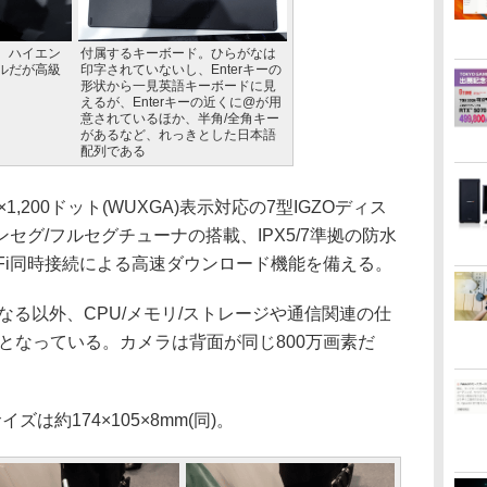
。ハイエン
付属するキーボード。ひらがなは
ルだが高級
印字されていないし、Enterキーの
形状から一見英語キーボードに見
えるが、Enterキーの近くに@が用
意されているほか、半角/全角キー
があるなど、れっきとした日本語
配列である
20×1,200ドット(WUXGA)表示対応の7型IGZOディス
セグ/フルセグチューナの搭載、IPX5/7準拠の防水
とWi-Fi同時接続による高速ダウンロード機能を備える。
る以外、CPU/メモリ/ストレージや通信関連の仕
とほぼ同等となっている。カメラは背面が同じ800万画素だ
ズは約174×105×8mm(同)。