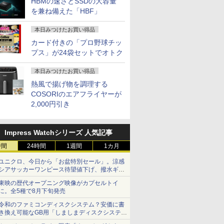
HBMの速さとSSDの大容量
を兼ね備えた「HBF」
本日みつけたお買い得品
カード付きの「プロ野球チッ
プス」が24袋セットでオトク
本日みつけたお買い得品
熱風で揚げ物を調理する
COSORIのエアフライヤーが
2,000円引き
Impress Watchシリーズ 人気記事
時間
24時間
1週間
1カ月
ユニクロ、今日から「お盆特別セール」。涼感
シアサッカーワンピース待望値下げ、撥水ギア
ショーツは1990円に
東映の歴代オープニング映像がカプセルトイ
に。全5種で8月下旬発売
令和のファミコンディスクシステム？安価に書
き換え可能なGB用「しましまディスクシステ
ム」