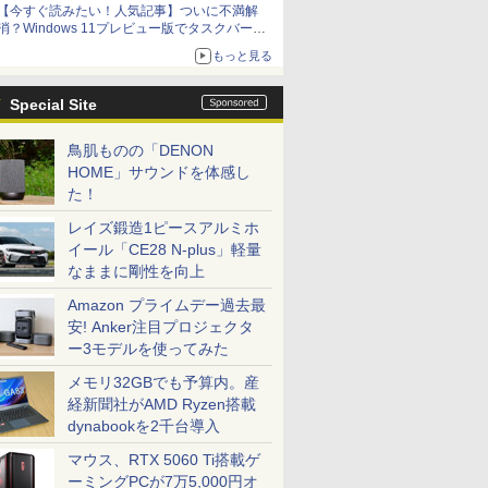
【今すぐ読みたい！人気記事】ついに不満解
消？Windows 11プレビュー版でタスクバーの
配置変更を徹底検証 - PC Watch
もっと見る
Special Site
鳥肌ものの「DENON
HOME」サウンドを体感し
た！
レイズ鍛造1ピースアルミホ
イール「CE28 N-plus」軽量
なままに剛性を向上
Amazon プライムデー過去最
安! Anker注目プロジェクタ
ー3モデルを使ってみた
メモリ32GBでも予算内。産
経新聞社がAMD Ryzen搭載
dynabookを2千台導入
マウス、RTX 5060 Ti搭載ゲ
ーミングPCが7万5,000円オ