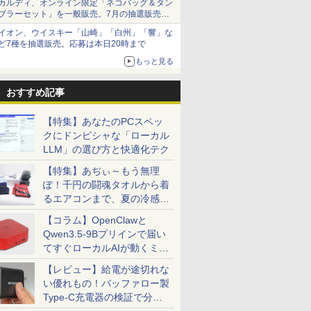
カルディ、オンライン限定「ネコバッグ＆タン
ブラーセット」を一般販売。7月の抽選販売の
当選無効分
イオン、ウイスキー「山崎」「白州」「響」な
ど7種を抽選販売。応募は本日20時まで
7
7
7
7
8
8
8
8
9
9
9
9
10
10
10
10
もっと見る
おすすめ記事
【特集】あなたのPCスペッ
クにドンピシャな「ローカル
LLM」の選び方と快適化テク
ーポン＆
nkCenter
コスパ抜
ICE 全巻
液晶ディスプレイ 23イ
FUJITSU 富士通
卓上 羽生結弦（2027年
超得2,000円OFF&P2
モニター 21.5インチ 黒
【大特価】中古
女の園の星 5 特装版
送料無料 2019年モデ
楽天1位★マラソン限定
充実機能 ノートパソコ
▼【限定クーポン付
キングダム BOXセット
美品 12.
【中古ゲー
液晶モニター
【 限定生
古 パソコ
l【第10世代
モニター
巻) （少年
ンチ ディスプレイ フ
LIFEBOOK U9310X/D
1月始まりカレンダー）
倍｜楽天1位｜最大180
白 100Hz ゲーミングモ
Panasonic Let's note
（FCswing） [ 和山や
ル DELL OPTIPLEX
P2倍【クーポン利用で
ン 中古 第七世代/八世
き！】OEM Key保証
2 馬陽防衛戦・山陽攻
Panasonic
構成が選択
Dell ディ
】YUZURU
【特集】あぢぃ～もう無理
トパソコン
00/メモリ
フルHD
コミック
ィリップス 液晶モニタ
第10世代 Core i5 メモ
日保証｜Core i5 第8世
ニター【1ms応答
CF-LV1 CF-
ま ]
3080 Micro 単体 超小
実質10,999円】モバイ
代Core i5 アウトレッ
ミニPC【Intel i5
略戦 （ヤングジャンプ
CF-SV1R
Ryzen7 R
24 純正モ
結弦カレン
ぽ！千円の闘魂タオルから着
￥3,410
テンキー
GB(M.2NVMe)+HDD500GB/Win11Pro-
非光沢IPS
孝雄 ]
ー パソコンモニター
リ8GB SSD256GB
代｜富士通 中古デスク
2mmベゼルレス】pc
LV1UDLAS Core i5
型デスク Windows11
ルモニター 15.6インチ
ト 最大メモリ32GB 新
12500H
コミックス） [ 原 泰久
ルHD対応/
新品ケース
対応 リフ
版 [ 能登 直
￥11,480
￥33,000
￥29,800
￥12,399
￥34,800
￥2,178
￥37,800
￥13,999
￥17,800
￥85,800
￥9,295
￥36,990
￥85,980
￥13,999
￥5,170
るエアコンまで、夏の冷感グ
 在宅ワー
-RW】中古、
-C対応
ゲーミングモニター
13.3型 13.3インチ Wi-
トップパソコン
モニター 1920*1080
1145G7 第11世代CPU
64bit HDMI Core i5
モバイルディスプレイ
品SSD2TB 大画面15.6
24GB+512GB/1TB】
]
Windows
新品クーラ
ト 100Hz 
ッズ一挙紹介
実 日本人
沖縄、離島
薄型軽量 約
PCモニター 23.8
Fi6 LTE SIMフリー
Windows11 office付
FHD パソコン モニタ
メモリ16GB
10500T メモリー16GB
FHD 1920*1080 非光沢
型液晶 HDMI付き 中古
最大4.5GHz ミニPC
第11世代Cor
CPU・グ
DisplayP
【コラム】OpenClawと
ows11
対応 モニ
1920×1080 HDMI D-
Webカメラ Bluetooth
き｜メモリ8GB
ー VA非光沢 4000:1
SSD256GB 14インチ
高速SSD500GB 中古
A+スクリーン IPS液晶
パソコン オフィス付き
Windows11Pro 3画面
1145G7/ 
GeForce 
ター 液晶
Qwen3.5-9Bプリインで届い
aPro
 サブデ
Sub ブラック スピー
タッチパネル
SSD256GB
HDMI 角度調整 VESA
フルHD Windows11
デスクトップパソコン
パネル 薄型 軽量
MicrosoftOffice2024
出力 2.5GbpsLAN
NVMe式25
SUPER / T
ー 液晶デ
てすぐローカルAIが動くミニ
i5 8GB
テレワーク
カー：なし
Windows11 WPS
HDD500GB｜ デスク
Freesync スピーカー
Home 1年保証 Bラン
中古 パソコン【30日保
USBType-C miniHDMI
可 Windows11 中古ノ
WiFi6 HDMI 省エネ 小
カメラ 無線W
/ RTX3060
フルHD IP
中古パソコ
RFECT
24E2N2100/11
Office付き オフィス 中
トップ Microsoft
内蔵 kksmart 最強配送
ク ノートパソコン
証】180683
カバースタンド付き
ートパソコン 返品OK/
型パソコン オフィス
カバリ/ Of
Windows
E2425HM
PC「SER9 Pro」
【レビュー】給電が途切れな
ソコン
古パソコン ノートパソ
office 第8世代｜セッ
HG-215
【CA】 レッツノート
PS4/PS5/Switch/PC/Mac
長期保証
ゲーミングpc Ryzen
Win11【
すめ ハイ
パソコンモ
い優れもの！バッファロー製
コン ノートPC タブレ
ト購入可能｜デスクト
ノートpc 中古ノートパ
など対応 Ingnok yn02b
みにpc minipc office
ソコン 中
Zen3
ット 90日保証【中古】
ップ 中古｜中古PC｜
ソコン 中古PC win11
静音 LPDDR5
中古PC】
Type-C充電器の検証で分か
中古デスクトップ
14インチノートパソコ
5500MT/s
あす楽対応