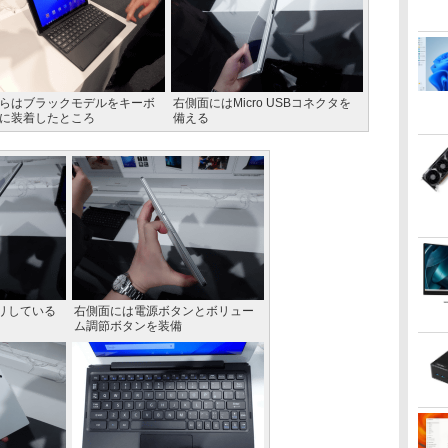
らはブラックモデルをキーボ
右側面にはMicro USBコネクタを
に装着したところ
備える
リしている
右側面には電源ボタンとボリュー
ム調節ボタンを装備