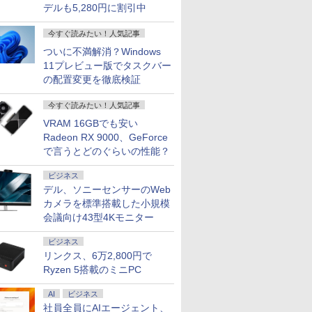
デルも5,280円に割引中
今すぐ読みたい！人気記事
ついに不満解消？Windows
11プレビュー版でタスクバー
の配置変更を徹底検証
今すぐ読みたい！人気記事
VRAM 16GBでも安い
Radeon RX 9000、GeForce
で言うとどのぐらいの性能？
ビジネス
デル、ソニーセンサーのWeb
カメラを標準搭載した小規模
会議向け43型4Kモニター
ビジネス
リンクス、6万2,800円で
Ryzen 5搭載のミニPC
AI
ビジネス
社員全員にAIエージェント、