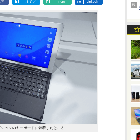
ェア
はてブ
note
LinkedIn
-05G。オプションのキーボードに装着したところ