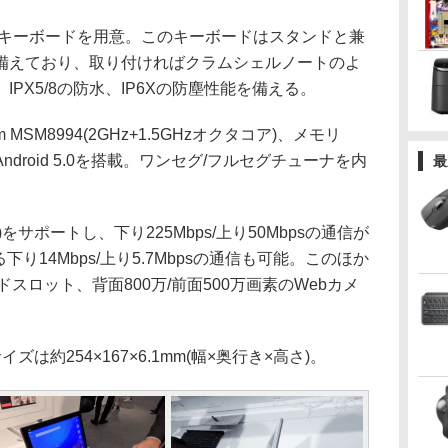
othキーボードを用意。このキーボードはスタンドと兼
備えており、取り付ければクラムシェルノートのよ
PX5/8の防水、IP6Xの防塵性能を備える。
MSM8994(2GHz+1.5GHzオクタコア)、メモリ
ndroid 5.0を搭載。ワンセグ/フルセグチューナを内
最
 4G)をサポートし、下り225Mbps/上り50Mbpsの通信が
り14Mbps/上り5.7Mbpsの通信も可能。このほか
DXCカードスロット、背面800万/前面500万画素のWebカメ
ズは約254×167×6.1mm(幅×奥行き×高さ)。