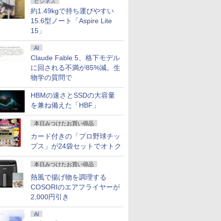
ビジネス
約1.49kgで持ち運びやすい
15.6型ノート「Aspire Lite
15」
AI
Claude Fable 5、格下モデル
に回される不満が85%減。生
物学の質問で
HBMの速さとSSDの大容量
を兼ね備えた「HBF」
本日みつけたお買い得品
カード付きの「プロ野球チッ
プス」が24袋セットでオトク
本日みつけたお買い得品
熱風で揚げ物を調理する
COSORIのエアフライヤーが
2,000円引き
AI