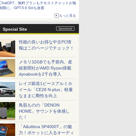
ChatGPT、無料プランもテキストチャットが無
制限に。GPT-5.6 Solも改善
もっと見る
Special Site
性能の良いお得な中古PC情
報はこのページでチェック！
メモリ32GBでも予算内。産
経新聞社がAMD Ryzen搭載
dynabookを2千台導入
レイズ鍛造1ピースアルミホ
イール「CE28 N-plus」軽量
なままに剛性を向上
鳥肌ものの「DENON
HOME」サウンドを体感し
た！
「A&ultima SP4000T」の魅
力！ポケットに入るオーディ