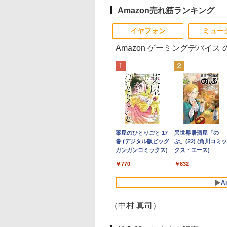
Amazon売れ筋ランキング
10
10
10
10
1
1
1
1
2
2
2
2
イヤフォン
ミュー
Amazon ゲーミングデバイス
ランキング1位★
10倍】&【40,000円
イト・シリーズ！
ていた仲間達にダ
【新品】【楽天1
【マラソン値引中！水
ASUS エイスース 液
角川まんが学習シリー
ノートパソコン 極軽量
超得10％OFF｜買い替
Yoothi 互換品 液晶
獣医腫瘍学テキスト 第
【エントリーでポイ
良品 15.6インチ HP
＼500円OFFクーポ
世界の新富裕層はな
保証 新品 ノート
ポン】【国内生
ター 白 21.5インチ
ョン奥地で殺され
位！】ノートパソコン
冷ファンへグレードア
晶ディスプレイ Eye
ズ 日本の歴史 全16
約965g 富士通
えならこれ!!
15.6インチ
2版[本/雑誌] / 日本獣医
ト100％還元チャンス
Notebook 250G7
あり！／ モバイルモ
「オルカン・S＆
コン パソコン
公式】 新品 NEC
8インチ 100Hz
たがギフト『無限
新品第13世代CPU搭載
ップ中！
Care [ 27型 / フル
巻+別巻5冊定番セット
LIFEBOOK U748 14イ
Microsoft office付き
NV156FHM-N41
がん学会/著 日本獣医が
GMKtec G10 ミニ
Windows11 超高性
ター 15.6インチ 108
P500」を買わないの
ice付き
クトップパソコン
0Hz ゲーミングモニ
ャ』でレベル9999
ノートPC Office付き
RTX5060×Core i7 14世
HD(1920×1080) / ワイ
[ 山本 博文 ]
ンチ 高性能第7世代
デスクトップパソコン
NV156FHM-N42
ん学会獣医腫瘍科認定
PC【AMD Ryzen 5
第10世代Core i5-
フルHD ディスプレ
20代で純資産4億円
,680
2,661
,799
2
￥29,800
￥239,875
￥15,800
￥23,760
￥16,500
￥29,800
￥9,250
￥19,800
￥61,999
￥29,689
￥9,480
￥1,980
ndows11搭載
ice付き LAVIE
【1ms応答 2mm
間達を手に入れて
ノートパソコン 初心者
代】ゲーミングPC 新
ド ] VA279HG
Core i5-7300U カメラ
中古デスクトップ 第8
NV156FHM-N43
医認定委員会/監修
3500U DDR4 16GB
1035G1 8GB 爆速
VESA対応 コスパ デ
つくった超レバレッ
Anker Soundcore
BRUCE WAYNE feat.
【Amazon.co.jp限
薬屋のひとりごと 17
Anker Soundcore
BRUCE WAYNE feat
by Amazon 天然水
異世界居酒屋「の
/15.6インチ型ワイド
ect DT Windows
ル】pcモニター
ーティーメンバー
向け Windows11 初期
生活応援 福袋セット
内蔵 メモリ最大16GB
世代 メモリ8GB
NV156FHM-N46
512GB/256GB/1T
NVMe式256GB-SSD
アルモニター サブモ
投資の極意 [ 宮脇 
P40i オフホワイト
Flo Milli, ATL Jacob
定】 い・ろ・は・す
巻 (デジタル版ビッグ
P31i ブラック
Flo Milli, ATL Jacob
ラベルレス 500ml
ぶ」(22) (角川コミッ
 フルHD 第14世代
ome Core Ultra 5-
0*1080 FHD パソコ
界に復讐＆『ざま
設定済 Webカメラ
デスクトップPC Apex
SSD1TB 薄い軽い FHD
SSD256GB
NV156FHM-N47
SSD】4C/8T 3.7GHz
メラ 無線 Office付き
ター ゲーミングモニ
き ]
[Explicit]
2L PET ラベルレス
ガンガンコミックス)
[Explicit]
×24本 富士山の天然
クス・エース)
 intel N3450 Core
 メモリ 16GB SSD
モニター 非光沢 チ
』します！【電子
zoom 日本語キーボー
原神対応 メモリ32GB
液晶 type-C WIFI
HDD500GB
NV156FHM-N49 対応
64GB 16T拡張
Win11【中古ノート
ー ポータブルモニタ
￥7,990
￥5,990
×8本
水 バナジウム含有 
i7 メモリ8GB~32GB
B 可能 24インチモ
VESA Freesync
】
ド 14.1型 Intel
SSD1TB Windows11
Bluetooth Office付き
Windows11 セット購
FullHD 1920x1080 IPS
Windows11 Pro 8K/
ソコン 中古パソコン
外付けモニター リモ
￥250
￥1,112
￥770
￥250
￥1,380
￥832
ミネラルウォーター
128GB~1TB WEB
ー 1年保証 送料無
ーカー内蔵
Celeron メモリ8GB
キーボード マウス 無
5GWIFI Bluetooth最新
入可能 単品 NEC デス
LED LCD 液晶ディス
3画面出力 LAN *2
古PC】送料無料 あ
トワーク IPS mini p
ペットボトル 静岡県
ラ テンキー付き
NortonP】
mart 1+1年保証
SSD1TB(最大) 大容量
線LAN ヘッドセット付
MicrosoftOffice2024
クトップ PC パソコン
プレイ 修理交換用液晶
WiFi5 Bluetooth5.0
楽対応 即日発送
ミニPC 多デバイス
A
産 500ミリリットル
量 大画面 zoom軽
バッテリービジネス 大
き パソコン VALO 初
可 Windows11 中古ノ
中古 おすすめ デスク
パネル
Nucbox みにpc Ryz
（Windows10も対
応 ブラック
(Smart Basic)
初心者向け
学生 プレゼント 学生
心者 1年保証 国内組立
ートパソコン
トップパソコン マイ
5
能 Win10）
（中村 真司）
向け
新品
クロソフトオフィス
N95/N97/N100/4300U
2019 PC
より高性能