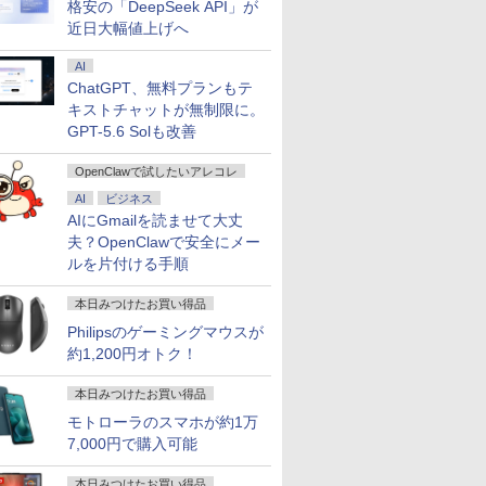
格安の「DeepSeek API」が
近日大幅値上げへ
AI
ChatGPT、無料プランもテ
キストチャットが無制限に。
GPT-5.6 Solも改善
OpenClawで試したいアレコレ
AI
ビジネス
AIにGmailを読ませて大丈
夫？OpenClawで安全にメー
ルを片付ける手順
本日みつけたお買い得品
Philipsのゲーミングマウスが
約1,200円オトク！
本日みつけたお買い得品
モトローラのスマホが約1万
7,000円で購入可能
本日みつけたお買い得品