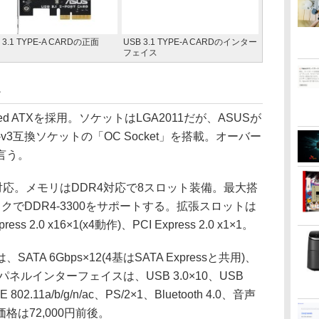
 3.1 TYPE-A CARDの正面
USB 3.1 TYPE-A CARDのインター
フェイス
1
d ATXを採用。ソケットはLGA2011だが、ASUSが
-v3互換ソケットの「OC Socket」を搭載。オーバー
言う。
l-E)に対応。メモリはDDR4対応で8スロット装備。最大搭
クでDDR4-3300をサポートする。拡張スロットは
xpress 2.0 x16×1(x4動作)、PCI Express 2.0 x1×1。
 6Gbps×12(4基はSATA Expressと共用)、
。背面パネルインターフェイスは、USB 3.0×10、USB
EE 802.11a/b/g/n/ac、PS/2×1、Bluetooth 4.0、音声
は72,000円前後。