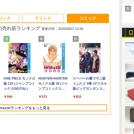
3
3
3
3
4
4
4
4
5
5
5
5
6
6
6
6
ジック
ドリンク
コミック
 の売れ筋ランキング
更新日時：2026/08/07 12:06
ン
ン
ぜ
良品 15.6インチ HP
MINISFORUM｜ミニ
★Gigastone モニター
コレクション・台湾の
FUJITSU/富士通
レビュー投稿 5年保証
【公式限定2年保証】
和山やま作品4冊セッ
＼11日まで限定価格／
グリーンハウス 7型ワ
施設基準パーフェクト
【全品最大2500円OFF
良品 フルHD 
【新品★20％
【楽天1位!1,6
世界の超富裕
】
ニ
Notebook 250G7
スフォーラム 超小型
21.45インチ ディスプ
モダニズム（第6巻）
ESPRIMO
｜MS Office 2024
モニター 21.5インチ フ
ト 小冊子＆アクリルス
ノートパソコン 新品
イド液晶 電子POP 取
ブック 2026年度版 [
クーポン】【新品マウ
チ HP 250G7
ン】MINISFO
OFFクーポン 8
いる「最初の
能
0P
か
Windows11 超高性能
デスクトップパソコン
レイ PCモニター VESA
衛生と病院 [ 鈴木哲造 ]
G6012/MX【第12世代
H&B 搭載｜中古ノート
ルhd 高画質 100Hz VA
タンド付き特装版 （ビ
福袋 6点セット Intel
付金具付き ホワイト
一般社団法人日本施設
ス＋新品キーボード
Windows11
1390ミニP
20:00-8/11 0
作り方 [ 小原
イ
を
第10世代Core i5-
LN150W(Windows 11
モニタ ノングレア フル
Intel Core i5-
パソコン Windows11
ノングレア 非光沢 ス
ームコミックス） [ 和
Pentium GOLD 6500Y
GH-EP7F-WH
基準管理士協会 ]
付】Core i7 第8世代
第10世代Core 
Core i9-139
Xiaomi Monit
￥29,689
￥49,800
￥9,980
￥19,800
￥55,000
￥29,800
￥9,999
￥11,000
￥29,999
￥10,970
￥22,000
￥54,999
￥30,789
￥88,999
￥12,580
￥2,200
ュ
ジ
1035G1 8GB 爆速
Pro/Intel Processor
HD 75Hz ブルーライト
12500T/16GB(DDR4)/M.2
Office付｜テンキー
ピーカー内蔵 3年保証
山 やま ]
メモリ8GB
[GHEP7FWH]
Dell OptiPlex
1035G1 8GB
16GB+500/3
2026 ディス
.
Anker Soundcore
On My Road
by Amazon 天然水
ONE PIECE モノクロ
【2026年アップグレ
On My Road
by Amazon 炭酸水
HUNTER×HUNTER
Xiaomi シャオミ
BUGS LIFE
コカ・コーラ やかんの
スーパーの裏でヤニ吸
 カ
ニ
さ
NVMe式256GB-SSD カ
N150/メモリ 8GB/SSD
軽減 パネル 178度 広角
SSD256GB/無線
DVD 搭載｜Core i5 第
ディスプレイ パソコン
SSD256GB
3060/3070 SFF 22イン
NVMe式256G
ベアボーンキ
1080P 23.8
Liberty 5 ミッドナイ
(Stadium ver.)
ラベルレス 2L×9本
版 115 (ジャンプコミ
ード版】AOKIMI ワ
(Stadium ver.)
ラベルレス 500ml
モノクロ版 39 (ジャ
REDMI Buds 8 Lite ワ
麦茶 from 爽健美茶 ラ
うふたり 9巻 (デジタル
タ
メラ 無線 Office付き
256GB/VESA) ミニPC
高解像度目に優しいフ
LAN/Win11Pro-64bit】
7世代 メモリ 8GB SSD
モニター PCモニター
Windows11 WPS
チ液晶セッ Office付き
メラ 無線 Off
DDR4 SODI
144Hzリフ
￥250
トブラック
ックスDIGITAL)
イヤレスイヤホン
×24本 強炭酸水 ペッ
ンプコミックス
イヤレスイヤホン
ベルレス
版ビッグガンガンコミ
パ
ー
Win11【中古ノートパ
LN150W-8/256-
リッカーフリー (PS5確
中古/送料無料 ※沖縄、
256GB｜店長厳選
フルハイビジョン 21イ
Office付き 初期設定済
Windows11 メモリ
Win11【中
リ、 2.5G/Wi-
ート sRGB99%
￥250
￥1,117
￥250
水
bluetooth イヤホン
トボトル 500ミリリ
DIGITAL)
Bluetooth 5.4 ノイズ
650mlPET×24本
ックス)
4K
 中
ー
ソコン 中古パソコン 中
W11Pro(N150)
認済み/HDMI/VGA/3年
離島を除く
Lenovo ThinkPad
ンチ 液晶モニター ア
み 14インチ フルHD ノ
8GB/16GB/32GB
ソコン 中古パ
6/Bluetooth 
万色 300nits
￥14,990
￥594
￥1,964
￥1,625
￥572
￥2,980
￥2,009
￥810
V12 小型軽量 ブルー
ットル (Smart
キャンセリング ANC
す
c
古PC】送料無料 あす
保証)
15.6型 Bluetooth Wi-
イリスオーヤマ DT-JF
ートPC 初心者 学生 在
SSD256GB/512GB/
古PC】送料無
HDMI 2.1/DP
ブルーライト
トゥースHi-Fi 最大
Basic)
36時間再生
対
楽対応 即日発送
Fi 無線｜中古 パソコン
* 安心延長保証対象
宅ワーク テンキー Wi-
1TB DisplayPort 2画
楽対応 即日発
1.4/TYPE-
TÜV認証 目
mazonランキングをもっと見る
36時間再生 ぶるーと
en
応可
（Windows10も対応可
中古PC Word Excel
Fi Bluetooth HDMI 軽
面同時出力 WIFI子機
（Windows
力対応ミニpc
調整可能なス
ゅーす コードレス
能 Win10）
量 持ち運び 安い
付 USB3.0中古デスク
能 Win10）
VESA
ENCノイズキャンセ
/N150
トップパソコン
リング 自動ペアリン
グ Type-C充電 マイ