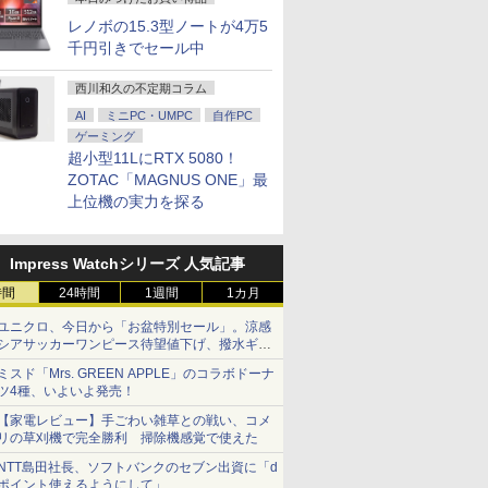
レノボの15.3型ノートが4万5
千円引きでセール中
西川和久の不定期コラム
AI
ミニPC・UMPC
自作PC
ゲーミング
超小型11LにRTX 5080！
ZOTAC「MAGNUS ONE」最
上位機の実力を探る
Impress Watchシリーズ 人気記事
時間
24時間
1週間
1カ月
ユニクロ、今日から「お盆特別セール」。涼感
シアサッカーワンピース待望値下げ、撥水ギア
ショーツは1990円に
ミスド「Mrs. GREEN APPLE」のコラボドーナ
ツ4種、いよいよ発売！
【家電レビュー】手ごわい雑草との戦い、コメ
リの草刈機で完全勝利 掃除機感覚で使えた
NTT島田社長、ソフトバンクのセブン出資に「d
ポイント使えるようにして」