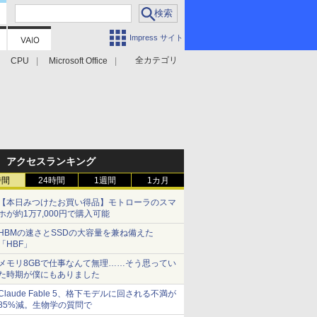
Impress サイト
全カテゴリ
CPU
Microsoft Office
アクセスランキング
時間
24時間
1週間
1カ月
【本日みつけたお買い得品】モトローラのスマ
ホが約1万7,000円で購入可能
HBMの速さとSSDの大容量を兼ね備えた
「HBF」
メモリ8GBで仕事なんて無理……そう思ってい
た時期が僕にもありました
Claude Fable 5、格下モデルに回される不満が
85%減。生物学の質問で