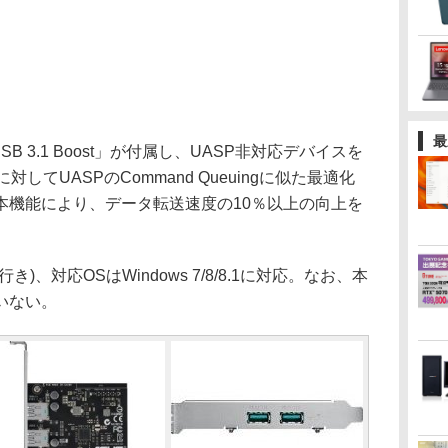
最
 3.1 Boost」が付属し、UASP非対応デバイスを
してUASPのCommand Queuingに似た最適化
本機能により、データ転送速度の10％以上の向上を
き)、対応OSはWindows 7/8/8.1に対応。なお、本
いない。