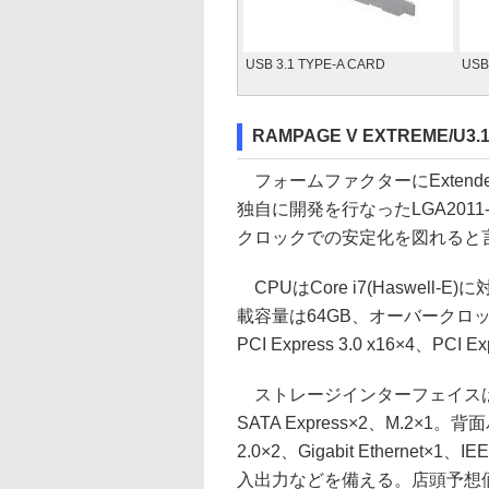
USB 3.1 TYPE-A CARD
USB
RAMPAGE V EXTREME/U3.
フォームファクターにExtende
独自に開発を行なったLGA2011
クロックでの安定化を図れると
CPUはCore i7(Haswel
載容量は64GB、オーバークロッ
PCI Express 3.0 x16×4、PCI E
ストレージインターフェイスは、SATA
SATA Express×2、M.2×1
2.0×2、Gigabit Ethernet×1、IE
入出力などを備える。店頭予想価格