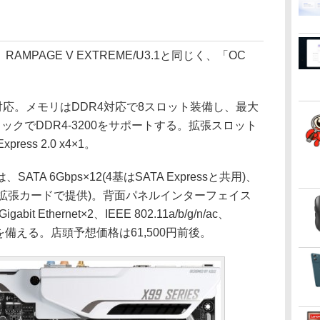
PAGE V EXTREME/U3.1と同じく、「OC
l-E)に対応。メモリはDDR4対応で8スロット装備し、最大
ックでDDR4-3200をサポートする。拡張スロット
Express 2.0 x4×1。
 6Gbps×12(4基はSATA Expressと共用)、
×2(1基は拡張カードで提供)。背面パネルインターフェイス
abit Ethernet×2、IEEE 802.11a/b/g/n/ac、
力などを備える。店頭予想価格は61,500円前後。