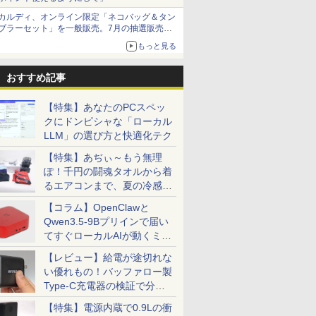
カルディ、オンライン限定「ネコバッグ＆タン
ブラーセット」を一般販売。7月の抽選販売の
7
7
7
7
8
8
8
8
9
9
9
9
10
10
10
10
当選無効分
もっと見る
おすすめ記事
【特集】あなたのPCスペッ
クにドンピシャな「ローカル
15.6イン
クーポ
00円
層がして
【リフレッシュレート
中古美品 15.6インチ
「28%クーポンで
[新品]ブルーロック (1-
新発売 [1+1年保証] モニ
良品 15.6インチ HP
【エントリーでポイン
【3千円以上送料無料】
楽天ランキング1位★
【P10倍】&【40,000円
ホワイト・シリーズ！
信じていた仲間達にダ
【新品】【
【マラソン
ASUS エ
角川まんが
LLM」の選び方と快適化テク
RUM M1-
/4
1億円」の
100Hz】LG モニター
HP Notebook 250G7
97,848円」GEEKOM
39巻 最新刊) 全巻セッ
ター 100Hz 21.5インチ
Notebook 250G7
ト10倍】 Aランク 良品
古川優香が本気で作っ
三年保証 新品 ノート
クーポン】【国内生
モニター 白 21.5インチ
ンジョン奥地で殺され
位！】ノー
冷ファンへ
晶ディスプレ
ズ 日本の
 超高性能
C、インテル
1:59】
 正徳 ]
23.8インチ フルHD
Windows11 超高性能
A7 Max ミニPC AMD
ト
23.8インチ 27インチ pc
Windows11 超高性能
HP Z4 G4 ワークステ
た!ショルダーバッグ
パソコン パソコン
産・公式】 新品 NEC
23.8インチ 100Hz
かけたがギフト『無限
新品第13
ップ中！
Care [ 27
巻+別巻5
【特集】あぢぃ～もう無理
i5-
00HX、
or A24i
IPS 液晶モニター ブル
第10世代Core i5-
Ryzen 9 7940HS搭載
モニター 1ms応答 パソ
第10世代Core i5-
ーション Xeon W-2223
Office付き
デスクトップパソコン
200Hz ゲーミングモニ
ガチャ』でレベル9999
ノートPC O
RTX5060×C
HD(1920×1
[ 山本 博文
ぽ！千円の闘魂タオルから着
￥11,440
￥30,789
￥135,900
￥22,836
￥11,999
￥31,889
￥121,000
￥5,489
￥34,680
￥182,661
￥12,799
￥792
￥29,800
￥239,875
￥15,800
￥23,760
 爆速
2GB+1TB/
プレイ
ーライト低減 フリッカ
1035G1 8GB 爆速
【8745HS/H255より上
コン モニター
1035G1 8GB 爆速
メモリ32GB NVMe
Windows11搭載
office付き LAVIE
ター【1ms応答 2mm
の仲間達を手に入れて
ノートパソ
代】ゲーミ
ド ] VA2
るエアコンまで、夏の冷感グ
B-SSD カ
ット、
インチ
ーセーフ HDMI LGエ
NVMe式256GB-SSD カ
位】Radeon 780M(単
1920*1080 FHD ゲーミ
NVMe式256GB-SSD カ
SSD 512GB NVIDIA
14/15.6インチ型ワイド
Direct DT Windows
ベゼル】pcモニター
元パーティーメンバー
向け Wind
生活応援 
ッズ一挙紹介
ice付き
MM×2メモ
レッシュレ
レクトロニクス PCモ
メラ 無線 Office付き
体GPU級性能)｜
ングモニター 非光沢 VA
メラ 無線 Office付き
RTX A2000 GDDR6
液晶 フルHD 第14世代
11 Home Core Ultra 5-
1920*1080 FHD パソコ
と世界に復讐＆『ざま
設定済 W
デスクトップ
【コラム】OpenClawと
古ノートパ
Fi
 1670
ニター 24MS500-B
Win11【中古ノートパ
128GB DDR5拡張可能
角度調整 VESA
Win11【中古ノートパ
12GB Windows11 Pro
CPU intel N3450 Core
225 メモリ 16GB SSD
ン モニター 非光沢 チ
ぁ！』します！【電子
zoom 日
原神対応 メ
Qwen3.5-9Bプリインで届い
ソコン 中
5.2、
 ΔE＜1 低
24MS500B 新品 VESA
ソコン 中古パソコン 中
｜USB4×2｜4画面8K｜
Freesync
ソコン 中古パソコン 中
4コア win11pro 中古デ
i5 i7 メモリ8GB~32GB
1TB 可能 24インチモ
ルト VESA Freesync
書籍】
ド 14.1型 I
SSD1TB W
てすぐローカルAIが動くミニ
料 あす
 大画面
規格
古PC】送料無料 あす
デュアル2.5G LAN｜3
pc/switch/ps4/ps5/xbox
古PC】送料無料 あす
スクトップパソコン 中
SSD128GB~1TB WEB
ニター 1年保証 送料無
スピーカー内蔵
Celeron
キーボード
PC「SER9 Pro」
送
C、3画面出
にやさしい
楽対応 即日発送
年保証｜Win11 Pro｜
スピーカー内蔵
楽対応 即日発送
古PC z4g4 中古ワーク
カメラ テンキー付き
料 【NortonP】
kksmart 1+1年保証
SSD1TB(
線LAN 
【レビュー】給電が途切れな
10も対応可
タンド
（Windows10も対応可
在宅/クリエイター/ゲー
（Windows10も対応可
ステーションhp 中古パ
大容量 大画面 zoom軽
バッテリー
き パソコン
い優れもの！バッファロー製
能 Win10）
ミング向け mini pc
能 Win10）
ソコンwindows11
量 初心者向け
学生 プレ
心者 1年
Type-C充電器の検証で分か
16GB+1TB
向け
新品
ったこと
【特集】電源内蔵で0.9Lの衝