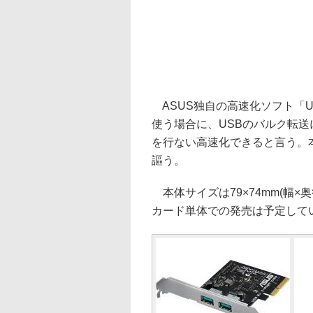
ASUS独自の高速化ソフト「USB
使う場合に、USBのバルク転送に対
を行ない高速化できると言う。
謳う。
本体サイズは79×74mm(幅×奥行
カード単体での発売は予定して