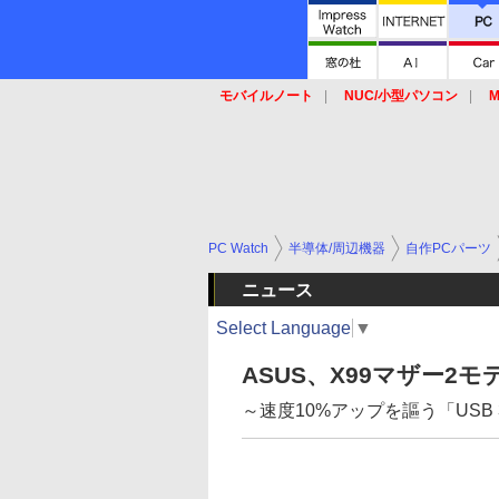
モバイルノート
NUC/小型パソコン
M
SSD
キーボード
マウス
PC Watch
半導体/周辺機器
自作PCパーツ
ニュース
Select Language
▼
ASUS、X99マザー2モ
～速度10%アップを謳う「USB 3