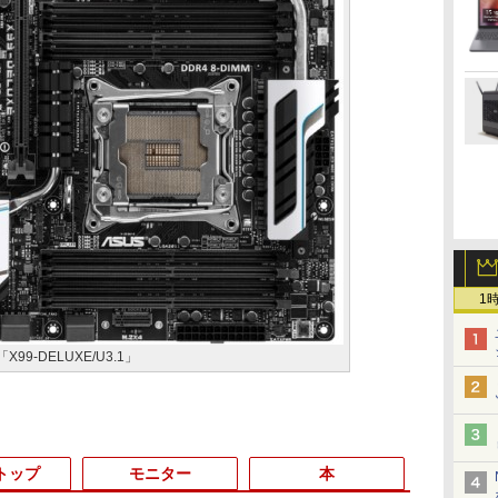
1
99-DELUXE/U3.1」
トップ
モニター
本