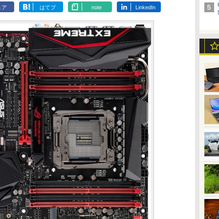
ェア
はてブ
note
LinkedIn