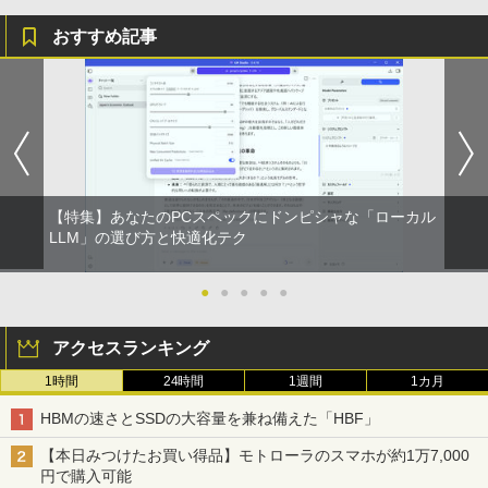
おすすめ記事
【特集】あなたのPCスペックにドンピシャな「ローカル
LLM」の選び方と快適化テク
●
●
●
●
●
アクセスランキング
1時間
24時間
1週間
1カ月
HBMの速さとSSDの大容量を兼ね備えた「HBF」
【本日みつけたお買い得品】モトローラのスマホが約1万7,000
円で購入可能