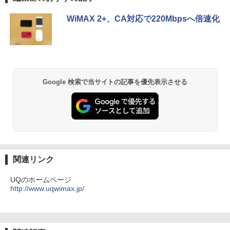
[Explicit]
ET ラベルレス ×8本
ンガンコミックス)
ンチ フルHD Windows11 Home WEBカ
メラ 無線LAN テンキー 1年保証 レビュ
￥46,980
￥5,300
WiMAX 2+、CA対応で220Mbpsへ倍速化
ー特典：WPS Office Bランク パソコン
￥250
￥1,112
￥770
ノートパソコン デル 中古パソコン
￥39,800
BRUCE WAYNE feat. Flo Milli, ATL Jacob
by Amazon 天然水 ラベルレス 500ml ×24本
異世界居酒屋「のぶ」(22) (角川コミックス・
[Explicit]
富士山の天然水 バナジウム含有 水 ミネラル
エース)
ウォーター ペットボトル 静岡県産 500ミリリ
Google 検索で当サイトの記事を優先表示させる
ットル (Smart Basic)
￥250
￥832
￥1,380
On My Road (Stadium ver.)
ONE PIECE モノクロ版 115 (ジャンプコミッ
クスDIGITAL)
by Amazon 天然水ラベルレス 2L×9本
￥250
￥594
￥1,117
関連リンク
UQのホームページ
http://www.uqwimax.jp/
On My Road (Stadium ver.)
HUNTER×HUNTER モノクロ版 39 (ジャンプ
コミックスDIGITAL)
by Amazon 炭酸水 ラベルレス 500ml ×24本
強炭酸水 ペットボトル 500ミリリットル (Sm
￥250
art Basic)
￥572