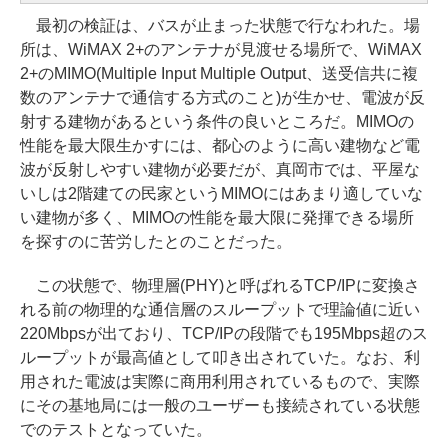
最初の検証は、バスが止まった状態で行なわれた。場
所は、WiMAX 2+のアンテナが見渡せる場所で、WiMAX
2+のMIMO(Multiple Input Multiple Output、送受信共に複
数のアンテナで通信する方式のこと)が生かせ、電波が反
射する建物があるという条件の良いところだ。MIMOの
性能を最大限生かすには、都心のように高い建物など電
波が反射しやすい建物が必要だが、真岡市では、平屋な
いしは2階建ての民家というMIMOにはあまり適していな
い建物が多く、MIMOの性能を最大限に発揮できる場所
を探すのに苦労したとのことだった。
この状態で、物理層(PHY)と呼ばれるTCP/IPに変換さ
れる前の物理的な通信層のスループットで理論値に近い
220Mbpsが出ており、TCP/IPの段階でも195Mbps超のス
ループットが最高値として叩き出されていた。なお、利
用された電波は実際に商用利用されているもので、実際
にその基地局には一般のユーザーも接続されている状態
でのテストとなっていた。