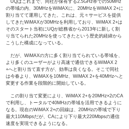
UQはこれまで、同社が保有する2.5GHz帯での50MHz
の帯域の内、30MHzをWiMAXに、20MHzをWiMAX 2+に
割り当てて運用してきた。これは、元々サービスを提供
してきたWiMAXが30MHzを利用しており、WiMAX 2+は
そのスタート当初にUQが総務省から2013年に新しく割
り当てられた20MHzを使ってきたという歴史的経緯から
こうした構成になっている。
だが、WiMAXの方に多く割り当てられている帯域を、
より多くのユーザーがより高速で通信できるWiMAX 2
+へと割り当て直す方が、効率は良くなる。そこで同社
は今春より、WiMAXを10MHz、WiMAX 2+を40MHzへと
変更する作業を段階的に開始している。
この割り当て変更により、WiMAX 2+を20MHz×2のCA
で利用し、トータルで40MHzの帯域を活用できるように
なる。現在のWiMAX 2+の回線は、20MHzの帯域で下り
最大110Mbpsだが、CAにより下り最大220Mbpsの通信
速度を実現できるようになる。