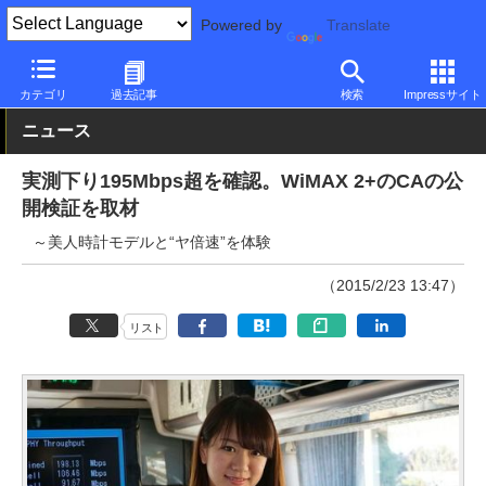
Powered by
Translate
PC Watch
市場
技術
その他
カテゴリ
過去記事
検索
Impressサイト
ニュース
実測下り195Mbps超を確認。WiMAX 2+のCAの公
開検証を取材
～美人時計モデルと“ヤ倍速”を体験
（2015/2/23 13:47）
リスト