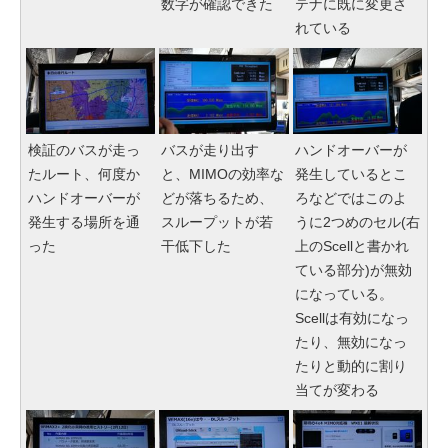
数字が確認できた
テナに既に変更さ
れている
検証のバスが走っ
バスが走り出す
ハンドオーバーが
たルート、何度か
と、MIMOの効率な
発生しているとこ
ハンドオーバーが
どが落ちるため、
ろなどではこのよ
発生する場所を通
スループットが若
うに2つめのセル(右
った
干低下した
上のScellと書かれ
ている部分)が無効
になっている。
Scellは有効になっ
たり、無効になっ
たりと動的に割り
当てが変わる