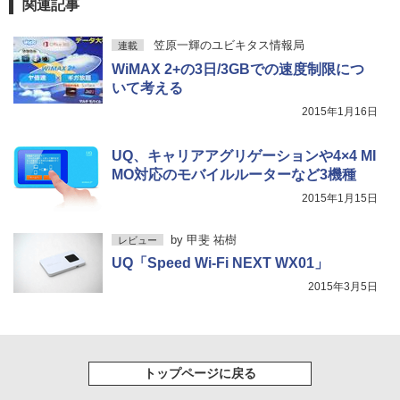
関連記事
￥1,625
BUGS LIFE
スーパーの裏でヤニ吸うふたり 9巻 (デジタル
笠原一輝のユビキタス情報局
連載
版ビッグガンガンコミックス)
コカ・コーラ やかんの麦茶 from 爽健美茶 ラ
WiMAX 2+の3日/3GBでの速度制限につ
ベルレス 650mlPET×24本
￥250
いて考える
￥810
￥2,009
2015年1月16日
UQ、キャリアアグリゲーションや4×4 MI
MO対応のモバイルルーターなど3機種
2015年1月15日
by
甲斐 祐樹
レビュー
UQ「Speed Wi-Fi NEXT WX01」
2015年3月5日
トップページに戻る