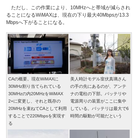
ただし、この作業により、10MHzへと帯域が減らされ
ることになるWiMAXは、現在の下り最大40Mbpsが13.3
Mbpsへ下がることになる。
CAの概要。現在WiMAXに
美人時計モデル室伏真璃さん
30MHz割り当てられている
の手の先にあるのが、アンテ
30MHzの内20MHzをWiMAX
ナの電柱の下部。バッテリや
2+に変更し、それと既存の
電源周りの装置がここに集中
20MHzを束ねてCAとして利用
している。バッテリは最大で6
することで220Mbpsを実現す
時間の駆動が可能だという
る