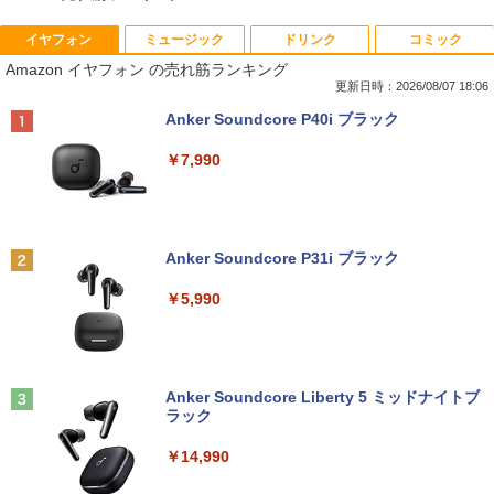
イヤフォン
ミュージック
ドリンク
コミック
【即納】中古ノートパソコン windows1
中古パソコン | NEC | Mate MKM30B-4 |
LED ライティングボード 手書き 看板 60
はじめての世界名作えほん あかいえほ
1
1
1
1
Amazon イヤフォン の売れ筋ランキング
1 office付き 東芝 PB55 Intel 第6世代Co
Windows11 | デスクトップ | 一年保証 |
x80cm 結婚式 ウェルカムボード カフェ
んのおうち（1～40巻） （0） [ 中脇 初
re i3 初心者向け メモリ4GB SSD128GB
第8世代 | Core i5 8500 3.0(〜最大4.1)G
店頭ディスプレイ マーカー付属 強化ガラ
枝 ]
更新日時：2026/08/07 18:06
15.6インチHD テンキー付き ノートPC
Hz | MEM:8GB | SSD:512GB(新品) | DV
ス 光る パネル看板 メニュー 案内板(1年
Anker Soundcore P40i ブラック
日本語キーボード コスパ
D-ROM | 無線LAN:あり | Win11Pro64bit
保証付)
￥26,400
￥7,990
￥10,800
￥18,000
￥6,500
漫画 いしぶみ 原爆が落ちてくると
2
き、ぼくらは空を見ていた （一般書 51
【大特価】中古 NEC VersaPro VKM44X-
富士通 ★中古パソコン・Aランク★FMV
【マラソンセール期間中ポイント5倍】中
1） [ 広島テレビ放送編『いしぶみ』 ]
2
2
2
Anker Soundcore P31i ブラック
A PC-VKM44XZGA Core i5 1145G7 第1
D38001 [ESPRIMO D588/T(i5-8500 8G
古モニター 23.8インチ フルHD IPSパネ
1世代CPU メモリ8GB SSD240GB 15イ
B SSD500GB Win10Pro64)]
ル ノングレア BenQ GW2480 HDMI Dis
￥1,650
￥5,990
ンチ HD Windows11Home DVD 1年保証
playPort VGA スピーカー内蔵 ケーブル
レビュー特典：WPS Office Bランク パ
付き 動作確認済み 30日保証 送料無料
￥21,280
ソコン ノートパソコン エヌイーシー 中
古パソコン
￥7,980
日本創世史
3
Anker Soundcore Liberty 5 ミッドナイトブ
￥19,800
【★最大100%ポイント】【新生活応援・
￥2,728
3
ラック
2026】【Office 2019 H&B】HP デスク
トップPC＋24型モニターセット/第8世代
液晶モニター PCディスプレイ 23.8 24イ
3
￥14,990
Core i7/メモリ:8GB/16GB/32GB/SSD:2
ンチ 144Hz 1ms IPS フルHD ノングレア
ノートパソコン14インチ 極軽量約965g
56GB/512GB/1TB/DVD/USB 3.0/Wifi/無
非光沢 ブルーライトカット HDMI VGA
3