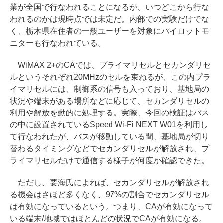
業が全国で行なわれることになるが、いつどこから行な
われるのかは現時点では未定だ。内部での実験だけでな
く、栃木県在住者の一般ユーザーを対象にパイロットモ
ニターも行なわれている。
WiMAX 2+のCAでは、プライマリセルとセカンダリセ
ルというそれぞれ20MHzのセルを束ねるが、この内プラ
イマリセルには、制御系の信号も入っており、基地局の
状況や端末がある場所などに応じて、セカンダリセルの
利用や解放を動的に処理する。実際、今回の検証はバス
の中に設置されているSpeed Wi-Fi NEXT W01を利用し
て行なわれたが、バスが移動している間、基地局が切り
替わるタイミングなどでセカンダリセルが解放され、プ
ライマリセルだけで通信する様子が何度か確認できた。
ただし、要海氏によれば、セカンダリセルが解放され
る機会はさほど多くなく、97%の割合でセカンダリセル
は有効になっているという。つまり、CAが有効になって
いる端末/地域ではほとんどの状況でCAが有効になる。