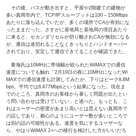
その後、バスが動き出すと、平屋や2階建ての建物が
多い真岡市内で、TCP/IPスループットは100～150Mbps
あたりに落ち込んでいたが、多くの場所でCAが有効にな
ったままだった。さすがに基地局と基地局の境目あたり
に来ると、セカンダリセルが切り離されCAが無効になる
が、通信は途切れることなくきっちりとハンドオーバー
されており、安定して通信できてることが確認できた。
要海氏は10MHzに帯域幅が絞られたWiMAXでの通信
速度についても触れ「2月19日の夜に10MHzになったWi
MAXでの通信速度も計測してみたが、下りはピーク8.8M
bps、平均では8.477Mbpsという結果になった。現在ま
でのところ、真岡市のお客様から著しく問題が出たとい
う問い合わせは受けていない」と述べた。もっとも、こ
れはユーザーの密度があまり高いとは思えない真岡市で
の話しであり、都心のようにユーザー数が多いところで
は別の話の可能性がある。速度を気にするユーザーな
ら、やはりWiMAX 2+への移行を検討した方がいいだろ