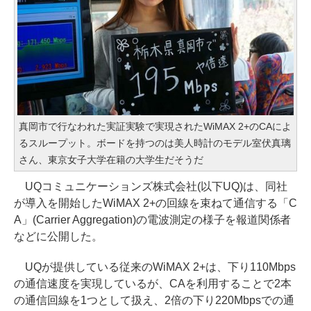
真岡市で行なわれた実証実験で実現されたWiMAX 2+のCAによ
るスループット。ボードを持つのは美人時計のモデル室伏真璃
さん、東京女子大学在籍の大学生だそうだ
UQコミュニケーションズ株式会社(以下UQ)は、同社
が導入を開始したWiMAX 2+の回線を束ねて通信する「C
A」(Carrier Aggregation)の電波測定の様子を報道関係者
などに公開した。
UQが提供している従来のWiMAX 2+は、下り110Mbps
の通信速度を実現しているが、CAを利用することで2本
の通信回線を1つとして扱え、2倍の下り220Mbpsでの通