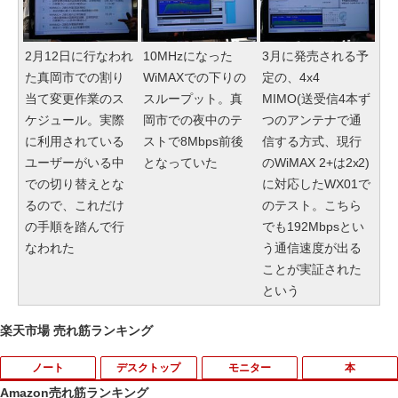
2月12日に行なわれ
10MHzになった
3月に発売される予
た真岡市での割り
WiMAXでの下りの
定の、4x4
当て変更作業のス
スループット。真
MIMO(送受信4本ず
ケジュール。実際
岡市での夜中のテ
つのアンテナで通
に利用されている
ストで8Mbps前後
信する方式、現行
ユーザーがいる中
となっていた
のWiMAX 2+は2x2)
での切り替えとな
に対応したWX01で
るので、これだけ
のテスト。こちら
の手順を踏んで行
でも192Mbpsとい
なわれた
う通信速度が出る
ことが実証された
という
楽天市場 売れ筋ランキング
ノート
デスクトップ
モニター
本
Amazon売れ筋ランキング