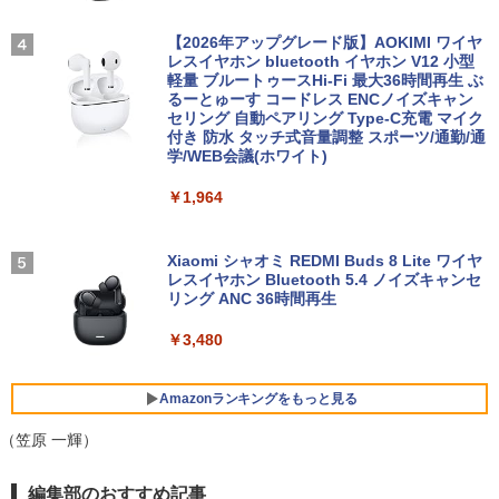
富士通 LIFEBOOK U748 高性能第7世代
線キーボード&マウス/USBメモリ/Windo
スピーカー内蔵 ヘッドホン端子 VESA対
Core i5-7300U カメラ内蔵 メモリ最大16
ws11/中古 パソコン/ ディスプレイ
応 テレワーク 在宅勤務 法人向け オフィ
JAFルートマップ全日本2026拡大版 [ JA
4
GB SSD1TB 薄い軽い FHD液晶 type-C
ス TERRA 2441W
【2026年アップグレード版】AOKIMI ワイヤ
Fメディアワークス ]
WIFI Bluetooth 中古ノートパソコン Off
レスイヤホン bluetooth イヤホン V12 小型
￥49,800
ice付き 5GWIFI Bluetooth最新Microso
軽量 ブルートゥースHi-Fi 最大36時間再生 ぶ
￥9,999
￥6,600
ftOffice2024可 Windows11
るーとゅーす コードレス ENCノイズキャン
セリング 自動ペアリング Type-C充電 マイク
付き 防水 タッチ式音量調整 スポーツ/通勤/通
￥16,500
「3500U/4300Uより速い」 NiPoGi ミニ
4
学/WEB会議(ホワイト)
pc Ryzen Embedded R2544初登場 8G
モバイルモニター 15.6インチ InnoView
4
B+256GB 4TB拡張可 mini pc Windows
モバイルディスプレイ 自立型 1920*1080
ちいかわカレンダー2027 [ ナガノ ]
5
￥1,964
11 Pro 動作より高速 4K×3画面出力 ミニ
FHD ポータブルモニター IPS液晶パネル
中古美品 15.6インチ Fujitsu LIFEBOOK
パソコン HDMI2.0+DP1.4 静音性 小型pc
薄型 軽量 持ち運び 壁掛けに対応 Switc
4
￥1,980
A5510/D / Windows11/ 超高性能 第10世
豊富な端子Type-C USB3.2 有線LAN WI
h/PS3/PS4/PS5/Xbox One/PC/スマホ/U
代Core i5-10210u/ 8GB/ 爆速256GB-SS
FI5/BT4.2 省電力 オフィス/学習向け P2
SBType-C/標準HDMI対応【選べる種
Xiaomi シャオミ REDMI Buds 8 Lite ワイヤ
D/ カメラ/ 無線Wi-Fi6/ Office付き/ Win1
類】タッチ/ケース付き/4Kタイプ
レスイヤホン Bluetooth 5.4 ノイズキャンセ
1【中古ノートパソコン 中古パソコン 中
リング ANC 36時間再生
￥33,800
古PC】税込送料無料 あす楽対応 即日発
￥8,980
送（Windows10も対応可能/ Win10）
￥3,480
￥25,990
★office搭載＼2年保証／ minipc ミニPC
5
デスクトップパソコン パソコン 新品 Off
DELL デル E2417H LED液晶モニター 2
Amazonランキングをもっと見る
5
ice付き インテル Core i3-2350M~i5-135
3.8インチワイド ブラック 1920×1080
00H i7-10870H Windows11 SSD 256GB
（フルHD） 16:9 IPSパネル LEDバック
（笠原 一輝）
【マラソン限定30%OFF】中古 DELL In
~1TB メモリ 8~16GB デスクトップPC o
ライト付 非光沢 ノングレア 液晶ディス
5
spiron 3501 P90F Core i3 1005G1 第10
ffice2021 安い 激安 ゲーム 高スペック 0
プレイ ディスプレイポート VGA【中
BRUCE WAYNE feat. Flo Milli, ATL Jacob
【Amazon.co.jp限定】 い・ろ・は・す 2L P
薬屋のひとりごと 17巻 (デジタル版ビッグガ
世代CPU メモリ12GB SSD480GB 15イ
26
古】
編集部のおすすめ記事