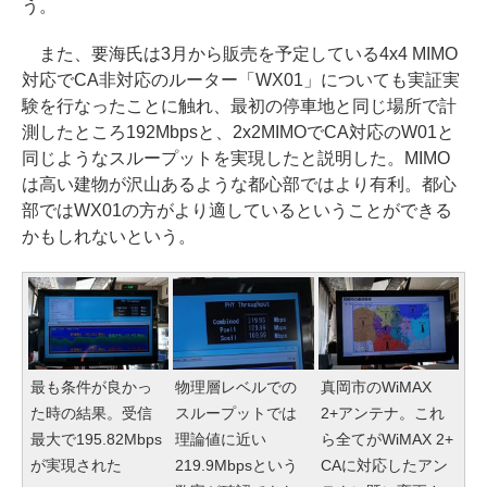
う。
また、要海氏は3月から販売を予定している4x4 MIMO
対応でCA非対応のルーター「WX01」についても実証実
験を行なったことに触れ、最初の停車地と同じ場所で計
測したところ192Mbpsと、2x2MIMOでCA対応のW01と
同じようなスループットを実現したと説明した。MIMO
は高い建物が沢山あるような都心部ではより有利。都心
部ではWX01の方がより適しているということができる
かもしれないという。
最も条件が良かっ
物理層レベルでの
真岡市のWiMAX
た時の結果。受信
スループットでは
2+アンテナ。これ
最大で195.82Mbps
理論値に近い
ら全てがWiMAX 2+
が実現された
219.9Mbpsという
CAに対応したアン