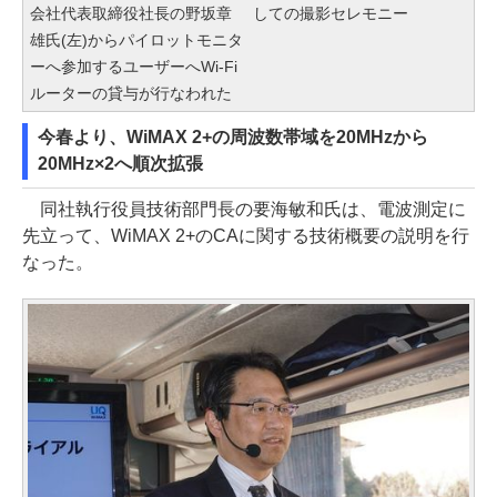
会社代表取締役社長の野坂章
しての撮影セレモニー
雄氏(左)からパイロットモニタ
ーへ参加するユーザーへWi-Fi
ルーターの貸与が行なわれた
今春より、WiMAX 2+の周波数帯域を20MHzから
20MHz×2へ順次拡張
同社執行役員技術部門長の要海敏和氏は、電波測定に
先立って、WiMAX 2+のCAに関する技術概要の説明を行
なった。