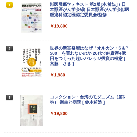
ノートパソコン 極軽量約965g 富士通 LI
超得10％OFF｜買い替えならこれ!! Micr
Yoothi 互換品 液晶 15.6インチ NV156F
獣医腫瘍学テキスト 第2版[本/雑誌] / 日
1
1
1
1
FEBOOK U748 14インチ 高性能第7世代
osoft office付き デスクトップパソコン
HM-N41 NV156FHM-N42 NV156FHM-N
本獣医がん学会/著 日本獣医がん学会獣医
Core i5-7300U カメラ内蔵 メモリ最大16
中古デスクトップ 第8世代 メモリ8GB S
43 NV156FHM-N46 NV156FHM-N47 NV
腫瘍科認定医認定委員会/監修
GB SSD1TB 薄い軽い FHD液晶 type-C
SD256GB HDD500GB Windows11 セッ
156FHM-N49 対応 FullHD 1920x1080 I
WIFI Bluetooth Office付き 5GWIFI Blu
ト購入可能 単品 NEC デスクトップ PC
PS LED LCD 液晶ディスプレイ 修理交換
￥19,800
etooth最新MicrosoftOffice2024可 Win
パソコン 中古 おすすめ デスクトップパ
用液晶パネル
dows11 中古ノートパソコン
ソコン マイクロソフトオフィス 2019 PC
￥9,250
￥16,500
￥29,800
世界の新富裕層はなぜ「オルカン・S＆P
2
500」を買わないのか 20代で純資産4億
円をつくった超レバレッジ投資の極意 [
＼500円OFFクーポンあり！／ モバイル
宮脇 さき ]
2
良品 15.6インチ HP Notebook 250G7 W
【エントリーでポイント100％還元チャ
モニター 15.6インチ 1080PフルHD ディ
2
2
indows11 超高性能 第10世代Core i5-10
ンス】GMKtec G10 ミニPC【AMD Ryz
スプレイ VESA対応 コスパ デュアルモニ
￥1,980
35G1 8GB 爆速NVMe式256GB-SSD カ
en 5 3500U DDR4 16GB 512GB/256GB/
ター サブモニター ゲーミングモニター
メラ 無線 Office付き Win11【中古ノー
1T SSD】4C/8T 3.7GHz 64GB 16T拡張
ポータブルモニター 外付けモニター リモ
トパソコン 中古パソコン 中古PC】送料
Windows11 Pro 8K/4K 3画面出力 LAN *
ートワーク IPS mini pc ミニPC 多デバ
無料 あす楽対応 即日発送（Windows10
2 WiFi5 Bluetooth5.0 Nucbox みにpc
イス対応 ブラック
コレクション・台湾のモダニズム（第6
3
も対応可能 Win10）
Ryzen 5 N95/N97/N100/4300U/N150よ
巻） 衛生と病院 [ 鈴木哲造 ]
り高性能
￥9,480
￥29,689
￥19,800
￥61,999
★Gigastone モニター 21.45インチ ディ
3
良品 15.6インチ HP Notebook 250G7 W
スプレイ PCモニター VESA モニタ ノン
3