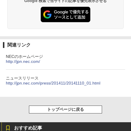
Google 検索で当サイトの記事を優先表示させる
[Explicit]
ET ラベルレス ×8本
ンガンコミックス)
11 WPS Office付き 初期設定済み 14イン
子機付 USB3.0中古デスクトップパソコ
￥7,990
チ フルHD ノートPC 初心者 学生 在宅ワ
ン
￥250
￥1,112
￥770
ーク テンキー Wi-Fi Bluetooth HDMI 軽
量 持ち運び 安い
￥54,999
￥29,999
Anker Soundcore P31i ブラック
BRUCE WAYNE feat. Flo Milli, ATL Jacob
by Amazon 天然水 ラベルレス 500ml ×24本
異世界居酒屋「のぶ」(22) (角川コミックス・
[Explicit]
富士山の天然水 バナジウム含有 水 ミネラル
エース)
ウォーター ペットボトル 静岡県産 500ミリリ
￥5,990
関連リンク
ットル (Smart Basic)
￥250
￥832
NECのホームページ
￥1,380
http://jpn.nec.com/
Anker Soundcore Liberty 5 ミッドナイトブ
On My Road (Stadium ver.)
ONE PIECE モノクロ版 115 (ジャンプコミッ
ラック
クスDIGITAL)
by Amazon 天然水ラベルレス 2L×9本
ニュースリリース
￥250
http://jpn.nec.com/press/201411/20141110_01.html
￥14,990
￥594
￥1,117
【2026年アップグレード版】AOKIMI ワイヤ
On My Road (Stadium ver.)
HUNTER×HUNTER モノクロ版 39 (ジャンプ
トップページに戻る
レスイヤホン bluetooth イヤホン V12 小型
コミックスDIGITAL)
by Amazon 炭酸水 ラベルレス 500ml ×24本
軽量 ブルートゥースHi-Fi 最大36時間再生 ぶ
強炭酸水 ペットボトル 500ミリリットル (Sm
￥250
るーとゅーす コードレス ENCノイズキャン
art Basic)
￥572
セリング 自動ペアリング Type-C充電 マイク
おすすめ記事