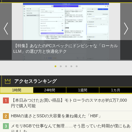
付き 防水 タッチ式音量調整 スポーツ/通勤/通
￥1,625
学/WEB会議(ホワイト)
BUGS LIFE
スーパーの裏でヤニ吸うふたり 9巻 (デジタル
￥1,964
版ビッグガンガンコミックス)
コカ・コーラ やかんの麦茶 from 爽健美茶 ラ
ベルレス 650mlPET×24本
￥250
￥810
Xiaomi シャオミ REDMI Buds 8 Lite ワイヤ
￥2,009
レスイヤホン Bluetooth 5.4 ノイズキャンセ
リング ANC 36時間再生
【特集】あなたのPCスペックにドンピシャな「ローカル
LLM」の選び方と快適化テク
￥2,980
●
●
●
●
●
アクセスランキング
1時間
24時間
1週間
1カ月
【本日みつけたお買い得品】モトローラのスマホが約1万7,000
円で購入可能
HBMの速さとSSDの大容量を兼ね備えた「HBF」
メモリ8GBで仕事なんて無理……そう思っていた時期が僕にもあ
りました