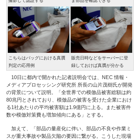
撮影して認証する
ま部品を確認できる
こちらはバッグにおける真贋
販売日時などをサーバーに登
判定の応用例
録しておけば真贋が分かる
10日に都内で開かれた記者説明会では、NEC 情報・
メディアプロセッシング研究所 所長の山片茂樹氏が開発
の背景について説明。「全世界での模倣品被害総額は約
80兆円とされており、模倣品の被害を受けた企業におけ
る1社あたりの平均被害額は1.9億円に上る。また被害件
数や模倣対策費も増加傾向にある」とする。
加えて、「部品の量産化に伴い、部品の不良や作業ミ
スが重大事故や製品欠陥の要因に繋がる。こうした現場