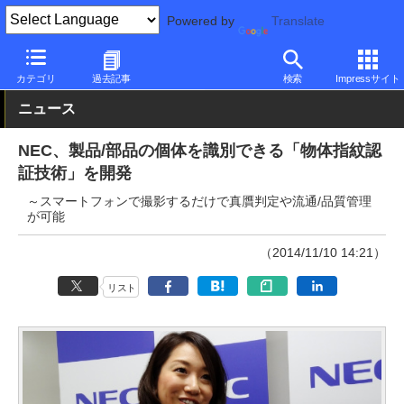
Powered by
Translate
PC Watch
市場
技術
NEC
カテゴリ
過去記事
検索
Impressサイト
ニュース
NEC、製品/部品の個体を識別できる「物体指紋認
証技術」を開発
～スマートフォンで撮影するだけで真贋判定や流通/品質管理
が可能
（2014/11/10 14:21）
リスト