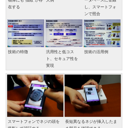
物体にも“指紋”が存
大例
ータベースに登録
在する
し、スマートフォ
ンで照合
技術の特徴
汎用性と低コス
技術の活用例
ト、セキュア性を
実現
スマートフォンでネジの頭を
長短異なるネジが挿入したま