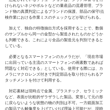
けられないネジやボルトなどの量産品の流通管理、ブラ
ンド物の真贋判定によるブランドの保護、部品の保守/点
検作業における作業ミスのチェックなどが挙げられる。
加えて、独自の特徴抽出方式を採用することで、数個
のサンプルから同一の金型から製造されたものかどうか
も判断できる。これにより全品の製造元を判別できると
している。
必要となるスマートフォンのカメラだが、「現在市場
に出回っている主流のスマートフォンの画素数であれば
問題なく対応できる」としている。使用する際には、カ
メラにマクロレンズ付きで判定部品を取り付けられるア
タッチメントを付けて利用する。
対応素材は現時点で金属、プラスチック、セラミック
など、表面が比較的ザラザラした製品。変形して元の形
に戻らないような状態の物の判別は不可。一方鏡面加工
の製品でも解像度を上げていけば理論上可能だが、現時