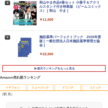
indows11 超高性能 第10世代Core i5-10
MINISFORUM｜ミニスフォーラム 超小
グレア フルHD 75Hz ブルーライト軽減
3
和山やま作品4冊セット 小冊子＆アクリ
4
35G1 8GB 爆速NVMe式256GB-SSD カ
型 デスクトップパソコン LN150W(Wind
パネル 178度 広角 高解像度目に優しいフ
ルスタンド付き特装版 （ビームコミック
メラ 無線 Office付き Win11【中古ノー
ows 11 Pro/Intel Processor N150/メモ
リッカーフリー (PS5確認済み/HDMI/VG
ス） [ 和山 やま ]
トパソコン 中古パソコン 中古PC】送料
リ 8GB/SSD 256GB/VESA) ミニPC LN1
A/3年保証)
無料 あす楽対応 即日発送（Windows10
50W-8/256-W11Pro(N150)
￥11,000
も対応可能 Win10）
￥9,980
￥49,800
￥29,689
施設基準パーフェクトブック 2026年度
5
【公式限定2年保証】モニター 21.5イン
4
版 [ 一般社団法人日本施設基準管理士協
FUJITSU/富士通 ESPRIMO G6012/MX
チ フルhd 高画質 100Hz VA ノングレア
4
会 ]
レビュー投稿 5年保証｜MS Office 2024
【第12世代 Intel Core i5-12500T/16GB
非光沢 スピーカー内蔵 3年保証 ディスプ
4
H&B 搭載｜中古ノートパソコン Windo
(DDR4)/M.2 SSD256GB/無線LAN/Win11
レイ パソコンモニター PCモニター フル
￥22,000
ws11 Office付｜テンキー DVD 搭載｜C
Pro-64bit】中古/送料無料 ※沖縄、離島
ハイビジョン 21インチ 液晶モニター ア
ore i5 第7世代 メモリ 8GB SSD 256GB
を除く
イリスオーヤマ DT-JF * 安心延長保証対
｜店長厳選 Lenovo ThinkPad 15.6型 Bl
象
uetooth Wi-Fi 無線｜中古 パソコン 中古
楽天ランキングをもっと見る
￥55,000
PC Word Excel
￥9,999
Amazon売れ筋ランキング
￥29,800
【全品最大2500円OFFクーポン】【新品
5
イヤフォン
ミュージック
ドリンク
コミック
マウス＋新品キーボード付】Core i7 第8
グリーンハウス 7型ワイド液晶 電子POP
5
（劉 尭）
世代 Dell OptiPlex 3060/3070 SFF 22イ
取付金具付き ホワイト GH-EP7F-WH [G
＼11日まで限定価格／ノートパソコン 新
ンチ液晶セッ Office付き Windows11 メ
HEP7FWH]
5
品 福袋 6点セット Intel Pentium GOLD
モリ8GB/16GB/32GB SSD256GB/512G
Anker Soundcore P40i オフホワイト
BRUCE WAYNE feat. Flo Milli, ATL Jacob
【Amazon.co.jp限定】 い・ろ・は・す 2L P
薬屋のひとりごと 17巻 (デジタル版ビッグガ
6500Y メモリ8GB SSD256GB Windows
B/ 1TB DisplayPort 2画面同時出力 WIFI
￥10,970