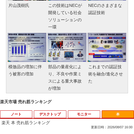
片山茂樹氏
この技術はNECが
NECのさまざまな
開発している社会
認証技術
ソリューションの
一環
模倣品の増加に伴
部品の量産化によ
これまでの認証技
う被害の増加
り、不良や作業ミ
術を融合/進化させ
スによる重大事故
た
が増加
楽天市場 売れ筋ランキング
ノート
デスクトップ
モニター
本
楽天 本 売れ筋ランキング
更新日時：2026/08/07 16:00