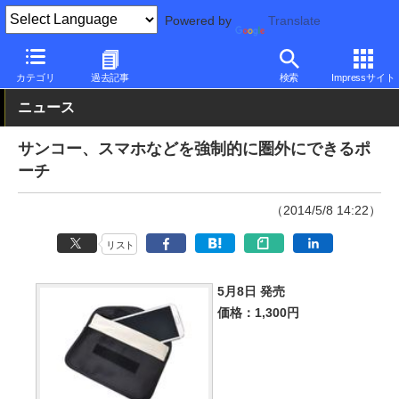
Powered by
Translate
PC Watch
半導体/周辺機器
アクセサリ
その他
カテゴリ
過去記事
検索
Impressサイト
ニュース
サンコー、スマホなどを強制的に圏外にできるポ
ーチ
（2014/5/8 14:22）
リスト
5月8日 発売
価格：1,300円