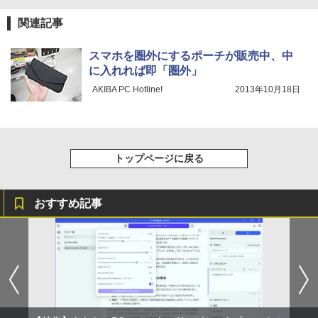
On My Road (Stadium ver.)
スーパーの裏でヤニ吸うふたり 9巻 (デジタル
付き 防水 タッチ式音量調整 スポーツ/通勤/通
版ビッグガンガンコミックス)
【Amazon.co.jp限定】 伊藤園 磨かれて、澄
学/WEB会議(ホワイト)
関連記事
みきった日本の水 2L 8本 ラベルレス [ ケース
￥250
] [ 水 ] [ ペットボトル ] [ 箱買い ] [ ストック
￥810
￥1,964
] [ 水分補給 ]
スマホを圏外にするポーチが販売中、中
に入れれば即「圏外」
￥998
Xiaomi シャオミ REDMI Buds 8 Lite ワイヤ
AKIBA PC Hotline!
2013年10月18日
レスイヤホン Bluetooth 5.4 ノイズキャンセ
リング ANC 36時間再生
￥3,480
トップページに戻る
おすすめ記事