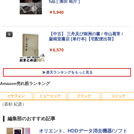
5品 [ 濱田 祐介 ]
￥26,800
￥5,940
【新品】【楽天1位！】ノートパソコン
4
【中古】 三舟及び南洲の書 / 寺山葛常 /
5
新品第13世代CPU搭載ノートPC Office
巌南堂書店 [単行本]【宅配便出荷】
付きノートパソコン 初心者向け Window
s11 初期設定済 Webカメラ zoom 日本語
￥6,570
キーボード 14.1型 Intel Celeron メモリ
8GB SSD1TB(最大) 大容量バッテリービ
ジネス 大学生 プレゼント 学生向け
楽天ランキングをもっと見る
￥29,800
Amazon売れ筋ランキング
【最新Office2024】ノートパソコン 中古
イヤフォン
ミュージック
ドリンク
コミック
5
Core i5 第10世代 Office付き NEC 15.6
（若杉 紀彦）
インチ メモリ16GB 新品SSD1TB DVDド
ライブ WEBカメラ テンキー windows11
搭載 NEC中古ノートパソコン 安心保証
Anker Soundcore P42i (Bluetooth 6.1)【完
BRUCE WAYNE feat. Flo Milli, ATL Jacob
by Amazon 天然水 ラベルレス 500ml ×24本
薬屋のひとりごと 17巻 (デジタル版ビッグガ
編集部のおすすめ記事
初期設定済み VKT16X5 VRL21F7
全ワイヤレスイヤホン/ウルトラノイズキャン
[Explicit]
富士山の天然水 バナジウム含有 水 ミネラル
ンガンコミックス)
セリング 3.5 / マルチポイント接続 / 最大40時
ウォーター ペットボトル 静岡県産 500ミリリ
オリエント、HDDデータ消去機器/ソフト
￥27,800
間再生 / コンパクト形状/持ち運びに便利 / IP5
ットル (Smart Basic)
￥250
￥770