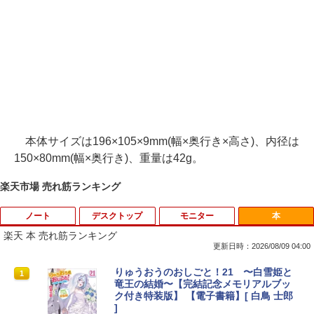
本体サイズは196×105×9mm(幅×奥行き×高さ)、内径は
150×80mm(幅×奥行き)、重量は42g。
楽天市場 売れ筋ランキング
ノート
デスクトップ
モニター
本
楽天 本 売れ筋ランキング
更新日時：2026/08/09 04:00
【期間限定 ポイント10倍】Lenovo Idea
りゅうおうのおしごと！21 〜白雪姫と
1
1
Pad D330 10.1型 2-in-1 タブレットPC／
竜王の結婚〜【完結記念メモリアルブッ
着脱式キーボード（intel 第九世代Celero
ク付き特装版】 【電子書籍】[ 白鳥 士郎
n N4000/4GB/64GB eMMC/HD IPS液晶
]