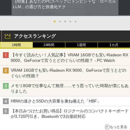
【特集】あなたのPCスペックにドンピシャな「ローカル
LLM」の選び方と快適化テク
●
●
●
●
●
アクセスランキング
1時間
24時間
1週間
1カ月
【今すぐ読みたい！人気記事】VRAM 16GBでも安いRadeon RX
9000、GeForceで言うとどのぐらいの性能？ - PC Watch
VRAM 16GBでも安いRadeon RX 9000、GeForceで言うとどの
ぐらいの性能？
メモリ8GBで仕事なんて無理……そう思っていた時期が僕にもあ
りました
HBMの速さとSSDの大容量を兼ね備えた「HBF」
【本日みつけたお買い得品】ロジクールのコンパクトキーボード
が3,720円引き。Bluetoothで3台接続対応
もっと見る