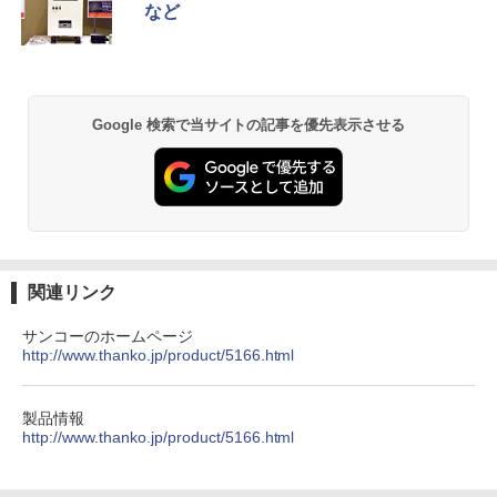
など
5 防塵防水位規格/PSE技術基準適合】パープ
ル
￥1,380
￥9,990
BRUCE WAYNE feat. Flo Milli, ATL Jacob
異世界居酒屋「のぶ」(22) (角川コミックス・
[Explicit]
エース)
【Amazon.co.jp限定】 い・ろ・は・す 2L P
ET ラベルレス ×8本
Google 検索で当サイトの記事を優先表示させる
Anker Soundcore P31i ピンク
￥250
￥832
￥1,112
￥5,990
見知らぬ糸
ONE PIECE モノクロ版 115 (ジャンプコミッ
クスDIGITAL)
by Amazon 天然水ラベルレス 2L×9本
￥250
Anker Soundcore Liberty 5 ディープブルー
￥594
￥1,117
関連リンク
￥14,990
サンコーのホームページ
http://www.thanko.jp/product/5166.html
On My Road (Stadium ver.)
HUNTER×HUNTER モノクロ版 39 (ジャンプ
コミックスDIGITAL)
by Amazon 炭酸水 ラベルレス 500ml ×24本
強炭酸水 ペットボトル 500ミリリットル (Sm
￥250
art Basic)
【2026年アップグレード版】AOKIMI ワイヤ
￥572
製品情報
レスイヤホン bluetooth イヤホン V12 小型
http://www.thanko.jp/product/5166.html
軽量 ブルートゥースHi-Fi 最大36時間再生 ぶ
￥1,625
るーとゅーす コードレス ENCノイズキャン
セリング 自動ペアリング Type-C充電 マイク