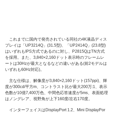
これまでに国内で発売されている同社の4K液晶ディス
プレイは「UP3214Q」(31.5型)、「UP2414Q」(23.8型)
はいずれもIPS方式であるのに対し、P2815QはTN方式
を採用。また、3,840×2,160ドット表示時のフレームレ
ートは30Hzが最大となるなどの違いがある(前2モデルは
いずれも60Hz対応)。
主な仕様は、解像度が3,840×2,160ドット(157ppi)、輝
度が300cd/平方m、コントラスト比が最大200万:1、表示
色数が10億7,400万色、中間色応答速度が5ms、表面処理
はノングレア、視野角が上下160度/左右170度。
インターフェイスはDisplayPort 1.2、Mini DisplayPor