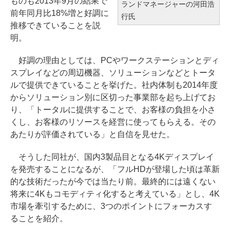
ものも2013年9月の結果で
ランドマネージャーの河田浩
前年同月比18%増と好調に
行氏
推移できていることを説
明。
好調の理由としては、PCやワークステーションとディ
スプレイなどの周辺機器、ソリューションなどとトータ
ルで提供できていることを挙げた。社内体制も2014年度
からソリューション別に区切った事業部を起ち上げてお
り、「トータルに提供することで、お客様の負担を小さ
くし、お客様のリソースを経営に使ってもらえる。その
あたりが評価されている」と自信を見せた。
そうした同社が、国内3製品目となる4Kディスプレイ
を発売することになるが、「フルHDが登場した頃は革新
的な技術だったが今では当たり前。最終的には遠くない
将来に4Kもコモディティ化すると考えている」とし、4K
市場を牽引するために、3つのポイントにフォーカスす
ることを紹介。