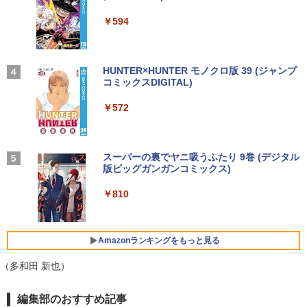
￥250
￥14,990
￥594
￥1,117
￥2,420
ASUS エイスース 液晶ディスプレイ Ey
3
e Care ［23.8型 / フルHD(1920×1080) /
ワイド］ VA249HG
【2026年アップグレード版】AOKIMI ワイヤ
On My Road (Stadium ver.)
HUNTER×HUNTER モノクロ版 39 (ジャンプ
ちいかわ なんか小さくてかわいいやつ 1
4
レスイヤホン bluetooth イヤホン V12 小型
コミックスDIGITAL)
by Amazon 炭酸水 ラベルレス 500ml ×24本
￥13,800
巻～7巻 コミックセット【 新品 】ナガノ
軽量 ブルートゥースHi-Fi 最大36時間再生 ぶ
強炭酸水 ペットボトル 500ミリリットル (Sm
￥250
講談社 ハチワレ うさぎ かわいい 楽しい
るーとゅーす コードレス ENCノイズキャン
art Basic)
￥572
切ない 描きおろしエピソード Twitter ツ
セリング 自動ペアリング Type-C充電 マイク
イッター X エックス コミック アニメ 漫
付き 防水 タッチ式音量調整 スポーツ/通勤/通
￥1,625
画 セット 全巻 ギフト 贈り物 プレゼント
アイオーデータ｜I-O DATA 液晶ディスプ
4
学/WEB会議 6.0(オフホワイト)
クリスマス
レイ(23.8型/ADS/FullHD 1920×1080/10
0Hz/5ms/HDMI/DP/USB Type-C/VESA/5
BUGS LIFE
スーパーの裏でヤニ吸うふたり 9巻 (デジタル
￥2,599
年保証・無輝点保証)(ホワイト) LCD-C2
版ビッグガンガンコミックス)
￥8,525
コカ・コーラ やかんの麦茶 from 爽健美茶 ラ
42SDW
ベルレス 650mlPET×24本
￥250
￥810
Xiaomi シャオミ REDMI Buds 8 Lite ワイヤ
￥25,977
￥2,009
レスイヤホン Bluetooth 5.4 ノイズキャンセ
ROCKIN'ON JAPAN (ロッキング・オ
5
リング ANC 36時間再生
ン・ジャパン) 2026年 10月号
Amazonランキングをもっと見る
￥3,480
Philips｜フィリップス 液晶ディスプレ
￥1,080
5
（多和田 新也）
イ(23.8型/IPS/WQHD 2560×1440/75Hz/1
ms)(ブラック) 24E1N5600E/11
編集部のおすすめ記事
￥29,800