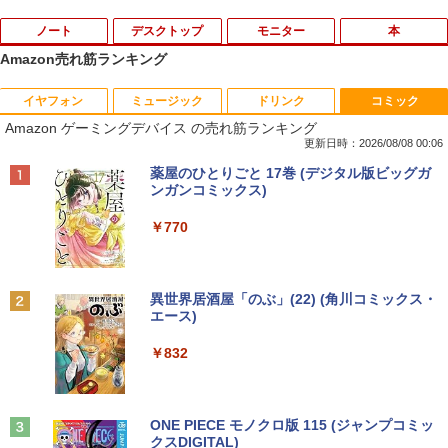
ノート
デスクトップ
モニター
本
Amazon売れ筋ランキング
イヤフォン
ミュージック
ドリンク
コミック
PHILIPS 241V8 LED液晶モニター 23.8
ギルティサークル（21） 【電子書籍】[
1
1
Amazon ゲーミングデバイス の売れ筋ランキング
インチワイド ブラック 1920×1080 （フ
山本やみー ]
ルHD）16:9 IPSパネル 非光沢 ノングレ
更新日時：2026/08/08 00:06
ア 液晶ディスプレイ HDMI VGA VESA準
￥792
Anker Soundcore P40i オフホワイト
BRUCE WAYNE feat. Flo Milli, ATL Jacob
【Amazon.co.jp限定】 い・ろ・は・す 2L P
薬屋のひとりごと 17巻 (デジタル版ビッグガ
拠 PS4 switch 対応 スイッチ 【中古】
[Explicit]
ET ラベルレス ×8本
ンガンコミックス)
￥7,990
￥6,500
￥250
￥1,112
￥770
片田舎のおっさん、剣聖になる 11 〜
2
ただの田舎の剣術師範だったのに、大成
した弟子たちが俺を放ってくれない件〜
【楽天1位!1,600円OFFクーポン 8/4 20:
2
Anker Soundcore P31i ホワイト
BRUCE WAYNE feat. Flo Milli, ATL Jacob
by Amazon 天然水 ラベルレス 500ml ×24本
異世界居酒屋「のぶ」(22) (角川コミックス・
【電子書籍】[ 佐賀崎しげる ]
00-8/11 01:59】Xiaomi Monitor A24i 20
[Explicit]
富士山の天然水 バナジウム含有 水 ミネラル
エース)
26 ディスプレイ 1080P 23.8インチ 144
ウォーター ペットボトル 静岡県産 500ミリリ
￥5,990
Hzリフレッシュレート sRGB99% 1670
￥1,430
ットル (Smart Basic)
￥250
￥832
万色 300nits ΔE＜1 低ブルーライト 大
画面 TÜV認証 目にやさしい 調整可能な
￥1,380
スタンド VESA
TACO直伝！ 知っているだけで劇的に上
3
Anker Soundcore Liberty 5 ミッドナイトブ
On My Road (Stadium ver.)
ONE PIECE モノクロ版 115 (ジャンプコミッ
￥12,580
達する 人体ドローイングのコツ390 [ TA
ラック
クスDIGITAL)
by Amazon 天然水ラベルレス 2L×9本
CO（タコ） ]