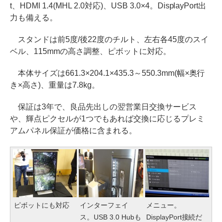
t、HDMI 1.4(MHL 2.0対応)、USB 3.0×4。DisplayPort出
力も備える。
スタンドは前5度/後22度のチルト、左右各45度のスイ
ベル、115mmの高さ調整、ピボットに対応。
本体サイズは661.3×204.1×435.3～550.3mm(幅×奥行
き×高さ)、重量は7.8kg。
保証は3年で、良品先出しの翌営業日交換サービス
や、輝点ピクセルが1つでもあれば交換に応じるプレミ
アムパネル保証が価格に含まれる。
ピボットにも対応
インターフェイ
メニュー。
ス。USB 3.0 Hubも
DisplayPort接続だ