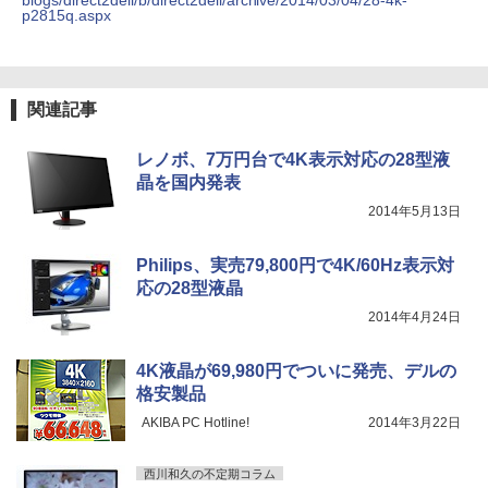
blogs/direct2dell/b/direct2dell/archive/2014/03/04/28-4k-
p2815q.aspx
関連記事
レノボ、7万円台で4K表示対応の28型液
晶を国内発表
2014年5月13日
Philips、実売79,800円で4K/60Hz表示対
応の28型液晶
2014年4月24日
4K液晶が69,980円でついに発売、デルの
格安製品
AKIBA PC Hotline!
2014年3月22日
西川和久の不定期コラム