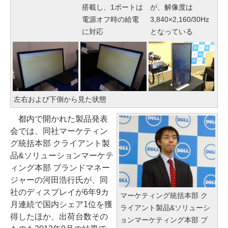
搭載し、1ポートは
が、解像度は
電源オフ時の給電
3,840×2,160/30Hz
に対応
となっている
左右および下側から見た状態
都内で開かれた製品発表
会では、同社マーケティン
グ統括本部 クライアント製
品&ソリューションマーケテ
ィング本部 ブランドマネー
ジャーの河田浩行氏が、同
社のディスプレイが6年9カ
マーケティング統括本部 ク
月連続で国内シェア1位を獲
ライアント製品&ソリューシ
得したほか、出荷台数その
ョンマーケティング本部 ブ