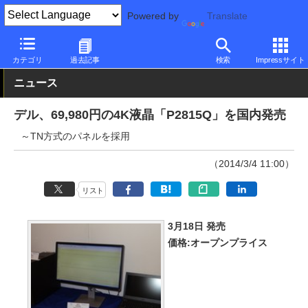
Powered by
Translate
PC Watch
半導体/周辺機器
モニター
Dell
カテゴリ
過去記事
検索
Impressサイト
ニュース
デル、69,980円の4K液晶「P2815Q」を国内発売
～TN方式のパネルを採用
（2014/3/4 11:00）
リスト
3月18日 発売
価格:オープンプライス