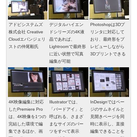
アドビシステムズ
デジタルハイエン
Photoshopは3Dプ
株式会社 Creative
ドシリーズの4K液
リンタに対応して
Cloudエバンジェリ
晶であれば、
おり、最終形をプ
ストの仲尾毅氏
Lightroomで最終形
レビューしながら
に近い状態で写真
3Dプリントできる
編集が可能
4K映像編集に対応
Illustratorでは、
InDesignではペー
したPremiere Pro
「バードアイ」と
ジのサムネイルと
は、4K映像を1つの
呼ばれる、さまざ
見開きページを同
完結した環境で編
まなサイズのパー
時に表示し、直接
集できるほか、画
ツをすべて表示
編集できることを