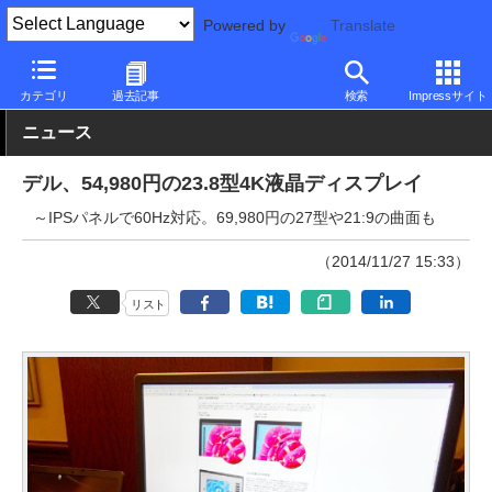
Powered by
Translate
PC Watch
半導体/周辺機器
モニター
Dell
カテゴリ
過去記事
検索
Impressサイト
ニュース
デル、54,980円の23.8型4K液晶ディスプレイ
～IPSパネルで60Hz対応。69,980円の27型や21:9の曲面も
（2014/11/27 15:33）
リスト