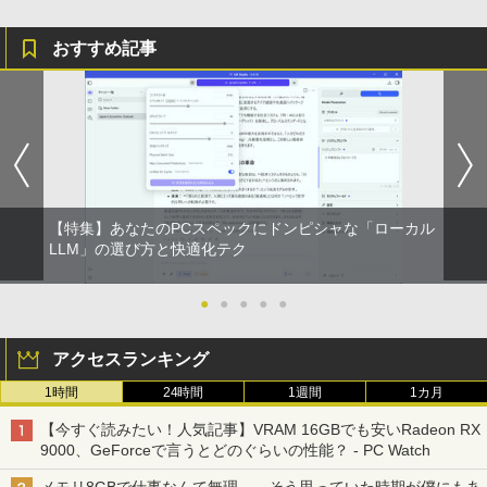
おすすめ記事
【特集】あなたのPCスペックにドンピシャな「ローカル
LLM」の選び方と快適化テク
●
●
●
●
●
アクセスランキング
1時間
24時間
1週間
1カ月
【今すぐ読みたい！人気記事】VRAM 16GBでも安いRadeon RX
9000、GeForceで言うとどのぐらいの性能？ - PC Watch
メモリ8GBで仕事なんて無理……そう思っていた時期が僕にもあ