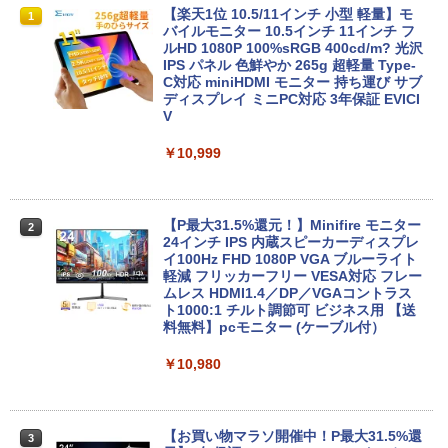
【★最大100%ポイント】【大特価!訳あ
R309-Apple Mac mini A1347 1点 MacO
【楽天1位 10.5/11インチ 小型 軽量】モ
1
1
1
り!】富士通 LIFEBOOK A576/第6世代 C
S Catalina 10.15.7/CPU Core i5-4260U/
バイルモニター 10.5インチ 11インチ フ
ore i3/メモリ:4GB/SSD:128GB/15.6型液
メモリ 4GB/SATA 500GB intel HD Grap
ルHD 1080P 100%sRGB 400cd/m? 光沢
晶/USB 3.0/VGA/HDMI/DVD/Office/中古
hics 5000 1536MB グラフィックス搭載
IPS パネル 色鮮やか 265g 超軽量 Type-
パソコン ノートパソコン Windows11 W
★送料無料【中古動作品】
C対応 miniHDMI モニター 持ち運び サブ
indows10
ディスプレイ ミニPC対応 3年保証 EVICI
V
￥6,480
￥8,999
￥10,999
中古パソコン | NEC | Mate MRL36L-5 |
2
【マラソンP5倍/10%オフクーポン】中古
Windows11 | デスクトップ | 一年保証 |
2
ノートパソコン Windows11 Pro Office
第9世代 | Core i3 9100 3.6(〜最大4.2)G
【P最大31.5%還元！】Minifire モニター
2
付き Panasonic Let's note CF-NX3 第4
Hz | MEM:8GB | SSD:256GB(新品) | DV
24インチ IPS 内蔵スピーカーディスプレ
世代 Core i5 メモリ8GB 高速SSD256GB
Dマルチ | Win11Pro64bit
イ100Hz FHD 1080P VGA ブルーライト
12.1インチ Bluetoot WEBカメラ Wi-Fi
軽減 フリッカーフリー VESA対応 フレー
HDMI 初期設定済み 送料無料 90日保証
ムレス HDMI1.4／DP／VGAコントラス
￥15,000
ト1000:1 チルト調節可 ビジネス用 【送
料無料】pcモニター (ケーブル付）
￥9,800
￥10,980
【エントリーでポイント100％還元のチ
3
ャンス】GMKtec G5S ミニpc 【Intel N
中古パソコン | Lenovo | ThinkPad L57
5095 DDR5 8GB 128GB SSD】mini pc
3
0 | Windows11 | ノートPC | 一年保証 |
Windows11 Pro 超軽量 4コア/4スレッド
第7世代 | Core i5 7200U 2.5(～最大3.1)
2.9GHz ミニパソコン M.2 2242 SATA WI
【お買い物マラソ開催中！P最大31.5%還
3