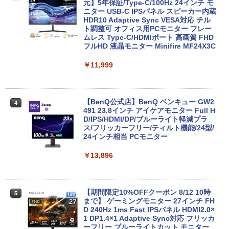
GHz | MEM:8GB | HDD:500GB | DVDマ
FI6 Bluetooth5.2 4K 2画面出力 デスク
元】5年保証/Type-C/100Hz 24インチ モ
ルチ | 無線LAN:あり | テンキー | Win11P
トップPC NucBox みにpc 省エネ オフィ
ニター USB-C IPSパネル スピーカー内蔵
ro64Bit | ACアダプター付属
ス
HDR10 Adaptive Sync VESA対応 チル
ト調整可 オフィス用PCモニター フレー
ムレス Type-C/HDMIポート 高画質 FHD
￥9,980
￥46,248
フルHD 液晶モニター Minifire MF24X3C
￥11,999
【期間限定 ポイント10倍】Lenovo Idea
Office2024付き デスクトップPC デスク
4
4
Pad D330 10.1型 2-in-1 タブレットPC／
トップ パソコン ビジネス 第14世代 core
着脱式キーボード（intel 第九世代Celero
i7 第12世代 corei3 corei5 Windows11
n N4000/4GB/64GB eMMC/HD IPS液晶
SSD 128GB～2TB メモリ8GB～32GB 2
【BenQ公式店】BenQ ベンキュー GW2
4
Type-C データ/充電可）/microSD対応
年保証 安い 激安 オフィス業務 事務作業
491 23.8インチ アイケアモニター Full H
（最大128GB）/Windows 11 Pro／Dolb
デスクワーク 動画視聴 おしゃれ 本体の
D/IPS/HDMI/DP/ブルーライト軽減プラ
y Audio）【整備済み中古品】
み
ス/フリッカーフリー/ティルト機能/24型/
24インチ相当 PCモニター
￥13,800
￥45,700
￥13,896
【期間限定破格金額！】新生活 新古品 W
★レノボ / Lenovo ThinkCentre M70q
5
5
in11搭載 パソコンノートパソコンoffice
Tiny Gen 5 12TES7DK00 (Windows 11
【期間限定10%OFFクーポン 8/12 10時
5
付き 初心者向けノートPC 初期設定済 1
Pro/インテル Core i5 14500T/メモリ:16
まで】 ゲーミングモニター 27インチ FH
5.6型 インテル高速CPU ランダムで発送
GB/SSD:256GB)【デスクトップパソコ
D 240Hz 1ms Fast IPSパネル HDMI2.0×
メモリ4GB～ 高速SSD1TB 最大 フルHD
ン】【送料無料】
1 DP1.4×1 Adaptive Sync対応 フリッカ
Webカメラ zoom 軽量薄型 無線 型番更
ーフリー ブルーライトカット モニター