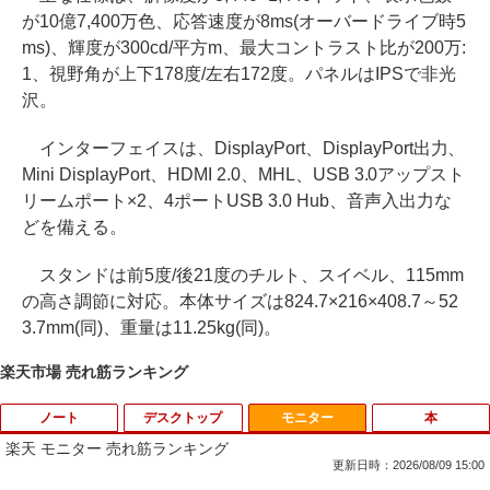
が10億7,400万色、応答速度が8ms(オーバードライブ時5
ms)、輝度が300cd/平方m、最大コントラスト比が200万:
1、視野角が上下178度/左右172度。パネルはIPSで非光
沢。
インターフェイスは、DisplayPort、DisplayPort出力、
Mini DisplayPort、HDMI 2.0、MHL、USB 3.0アップスト
リームポート×2、4ポートUSB 3.0 Hub、音声入出力な
どを備える。
スタンドは前5度/後21度のチルト、スイベル、115mm
の高さ調節に対応。本体サイズは824.7×216×408.7～52
3.7mm(同)、重量は11.25kg(同)。
楽天市場 売れ筋ランキング
ノート
デスクトップ
モニター
本
楽天 モニター 売れ筋ランキング
更新日時：2026/08/09 15:00