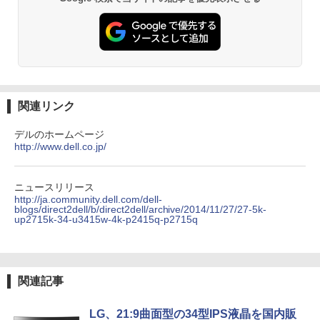
ットル (Smart Basic)
￥250
￥832
￥5,478
￥1,380
Anker Soundcore Liberty 5 ミッドナイトブ
見知らぬ糸
ONE PIECE モノクロ版 115 (ジャンプコミッ
ラック
クスDIGITAL)
by Amazon 天然水ラベルレス 2L×9本
[11月中旬より発送予定][新品]角川まんが
3
￥250
学習シリーズ 日本の歴史 5大特典つき全
￥14,990
￥594
16巻+別巻5冊セット[入荷予約]
￥1,117
関連リンク
￥23,760
デルのホームページ
http://www.dell.co.jp/
【2026年アップグレード版】AOKIMI ワイヤ
On My Road (Stadium ver.)
HUNTER×HUNTER モノクロ版 39 (ジャンプ
レスイヤホン bluetooth イヤホン V12 小型
コミックスDIGITAL)
by Amazon 炭酸水 ラベルレス 500ml ×24本
軽量 ブルートゥースHi-Fi 最大36時間再生 ぶ
強炭酸水 ペットボトル 500ミリリットル (Sm
￥250
角川まんが学習シリーズ 日本の歴史
4
るーとゅーす コードレス ENCノイズキャン
art Basic)
￥572
ニュースリリース
全16巻+別巻5冊定番セット [ 山本 博文
セリング 自動ペアリング Type-C充電 マイク
http://ja.community.dell.com/dell-
]
付き 防水 タッチ式音量調整 スポーツ/通勤/通
blogs/direct2dell/b/direct2dell/archive/2014/11/27/27-5k-
￥1,625
up2715k-34-u3415w-4k-p2415q-p2715q
学/WEB会議(ホワイト)
￥23,760
On My Road (Stadium ver.)
スーパーの裏でヤニ吸うふたり 9巻 (デジタル
￥1,964
版ビッグガンガンコミックス)
コカ・コーラ やかんの麦茶 from 爽健美茶 ラ
ベルレス 650mlPET×24本
￥250
￥810
今日の眼疾患治療指針 第4版 [ 大路 正人
5
関連記事
Xiaomi シャオミ REDMI Buds 8 Lite ワイヤ
]
￥2,009
レスイヤホン Bluetooth 5.4 ノイズキャンセ
リング ANC 36時間再生
LG、21:9曲面型の34型IPS液晶を国内販
￥28,600