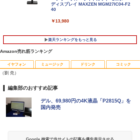
新で在庫処分
ディスプレイ MAXZEN MGM27IC04-F2
￥139,500
40
￥12,980
￥13,980
楽天ランキングをもっと見る
Amazon売れ筋ランキング
イヤフォン
ミュージック
ドリンク
コミック
[新品]文豪ストレイドッグス (1-28巻 最
1
（劉 尭）
新刊) 全巻セット
￥22,264
Anker Soundcore P40i オフホワイト
BRUCE WAYNE feat. Flo Milli, ATL Jacob
【Amazon.co.jp限定】 い・ろ・は・す 2L P
薬屋のひとりごと 17巻 (デジタル版ビッグガ
編集部のおすすめ記事
[Explicit]
ET ラベルレス ×8本
ンガンコミックス)
￥7,990
デル、69,980円の4K液晶「P2815Q」を
￥250
￥1,112
￥770
国内発売
タッチペンで音が聞ける！ はじめてずか
2
ん1000 英語つき はじめて図鑑1000 はじ
めてのずかん こども 子ども 0歳 1歳 2歳
Anker Soundcore P31i ブラック
BRUCE WAYNE feat. Flo Milli, ATL Jacob
by Amazon 天然水 ラベルレス 500ml ×24本
異世界居酒屋「のぶ」(22) (角川コミックス・
3歳 4歳 小学館 タッチペン 図鑑 ずかん
[Explicit]
富士山の天然水 バナジウム含有 水 ミネラル
エース)
はじめて 英語 プレゼント クリスマス お
ウォーター ペットボトル 静岡県産 500ミリリ
￥5,990
祝い 知育玩具 英語教育
Google 検索で当サイトの記事を優先表示させる