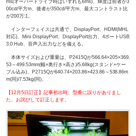
ms(オーバードライブ時はいずれも6ms)、輝度は前者が3
00cd/平方m、後者が350cd/平方m、最大コントラスト比
が200万:1。
インターフェイスは共通で、DisplayPort、HDMI(MHL
対応)、Mini DisplayPort、DisplayPort出力、4ポートUSB
3.0 Hub、音声入出力などを備える。
本体サイズおよび重量は、P2415Qが566.64×205×369.
53～499.53mm(幅×奥行き×高さ)/5.68kg(スタンド+ケー
ブル込み)、P2715Qが640.74×203.86×423.86～538.86m
m(同)/7.53kg(同)。
【12月5日訂正】記事初出時、型番に誤りがありまし
た。お詫びして訂正します。