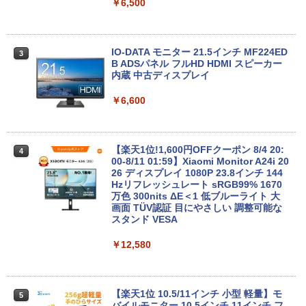
￥5,980
￥6,500
【★最大100%ポイント】【大特価!訳あ
IO-DATA モニター 21.5インチ MF224ED
3
3
り!】富士通 LIFEBOOK A576/第6世代 C
B ADSパネル フルHD HDMI スピーカー
ore i3/メモリ:4GB/SSD:128GB/15.6型液
内蔵 中古ディスプレイ
晶/USB 3.0/VGA/HDMI/DVD/Office/中古
パソコン ノートパソコン Windows11 W
￥6,600
indows10
￥8,999
【楽天1位!1,600円OFFクーポン 8/4 20:
4
00-8/11 01:59】Xiaomi Monitor A24i 20
26 ディスプレイ 1080P 23.8インチ 144
【訳あり特価】【最新Office2024】レッ
Hzリフレッシュレート sRGB99% 1670
4
ツノート SZ5〜SV8 Panasonic 第6〜8
万色 300nits ΔE＜1 低ブルーライト 大
世代 Core i5 新品SSD 512GB メモリ16
画面 TÜV認証 目にやさしい 調整可能な
GB Win11 12.1型FHD Webカメラ 無線L
スタンド VESA
AN 軽量 初期設定済 すぐ使える テレワー
ク FHD 事務 学習 パナソニック 中古 パ
￥12,580
ソコン PC
￥15,980
【楽天1位 10.5/11インチ 小型 軽量】モ
5
バイルモニター 10.5インチ 11インチ フ