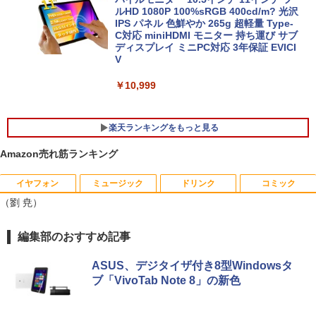
ルHD 1080P 100%sRGB 400cd/m? 光沢
超軽量980g ノートパソコンSONY VAIO
IPS パネル 色鮮やか 265g 超軽量 Type-
5
PRO13 インテル第10世代 Core i5 1035
C対応 miniHDMI モニター 持ち運び サブ
G1メモリ8GB 秒速起動SSD最大1TB 14
ディスプレイ ミニPC対応 3年保証 EVICI
型FHD1920*1080高解像度 カメラ内蔵 ノ
V
ートパソコン Windows11Proオフィス付
き 5GWIFI Bluetooth 最新MicrosoftOff
￥10,999
ice2024可送料無料 中古パソコン軽量
￥25,800
楽天ランキングをもっと見る
Amazon売れ筋ランキング
イヤフォン
ミュージック
ドリンク
コミック
【3千円以上送料無料】世界の歴史 集英
1
（劉 尭）
社版学習まんが 18巻セット／高井啓介
￥19,800
Anker Soundcore P40i オフホワイト
BRUCE WAYNE feat. Flo Milli, ATL Jacob
by Amazon 天然水 ラベルレス 500ml ×24本
薬屋のひとりごと 17巻 (デジタル版ビッグガ
編集部のおすすめ記事
[Explicit]
富士山の天然水 バナジウム含有 水 ミネラル
ンガンコミックス)
ウォーター ペットボトル 静岡県産 500ミリリ
￥7,990
ASUS、デジタイザ付き8型Windowsタ
ットル (Smart Basic)
￥250
￥770
ちいかわ なんか小さくてかわいいやつ
ブ「VivoTab Note 8」の新色
2
（7） （ワイドKC） [ ナガノ ]
￥1,380