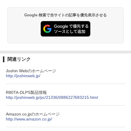
￥1,375
Anker Soundcore P31i ブラック
BRUCE WAYNE feat. Flo Milli, ATL Jacob
異世界居酒屋「のぶ」(22) (角川コミックス・
[Explicit]
エース)
【Amazon.co.jp限定】 い・ろ・は・す 2L P
ET ラベルレス ×8本
￥5,990
Google 検索で当サイトの記事を優先表示させる
￥250
￥832
￥1,112
施設基準パーフェクトブック 2026年度
3
版 [ 一般社団法人日本施設基準管理士協
会 ]
Anker Soundcore Liberty 5 ミッドナイトブ
On My Road (Stadium ver.)
ONE PIECE モノクロ版 115 (ジャンプコミッ
ラック
クスDIGITAL)
by Amazon 天然水ラベルレス 2L×9本
￥22,000
￥250
￥14,990
￥594
￥1,117
関連リンク
キングダム 80 （ヤングジャンプコミッ
4
Joshin Webのホームページ
クス） [ 原 泰久 ]
http://joshinweb.jp/
【2026年アップグレード版】AOKIMI ワイヤ
On My Road (Stadium ver.)
HUNTER×HUNTER モノクロ版 39 (ジャンプ
レスイヤホン bluetooth イヤホン V12 小型
コミックスDIGITAL)
by Amazon 炭酸水 ラベルレス 500ml ×24本
￥770
軽量 ブルートゥースHi-Fi 最大36時間再生 ぶ
強炭酸水 ペットボトル 500ミリリットル (Sm
￥250
るーとゅーす コードレス ENCノイズキャン
art Basic)
￥572
R80TA-DLPS製品情報
セリング 自動ペアリング Type-C充電 マイク
http://joshinweb.jp/pc/21336/0886227683215.html
付き 防水 タッチ式音量調整 スポーツ/通勤/通
￥1,625
学/WEB会議(ホワイト)
[8月下旬より発送予定][新品]ハナバス 苔
5
BUGS LIFE
スーパーの裏でヤニ吸うふたり 9巻 (デジタル
石花江のバスケ論 (1-7巻 最新刊) 全巻セ
Amazon.co.jpのホームページ
￥1,964
版ビッグガンガンコミックス)
ット [入荷予約]
http://www.amazon.co.jp/
【Amazon.co.jp限定】 伊藤園 磨かれて、澄
みきった日本の水 2L 8本 ラベルレス [ ケース
￥250
] [ 水 ] [ ペットボトル ] [ 箱買い ] [ ストック
￥810
￥5,544