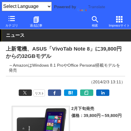
Powered by
Translate
PC Watch
パソコン/タブレット/スマートフォン
タブレット
Wi
カテゴリ
過去記事
検索
Impressサイト
ニュース
上新電機、ASUS「VivoTab Note 8」に39,800円
からの32GBモデル
～AmazonはWindows 8.1 ProやOffice Personal搭載モデルを
発売
（2014/2/3 13:11）
リスト
2月下旬発売
価格：39,800円～59,800円