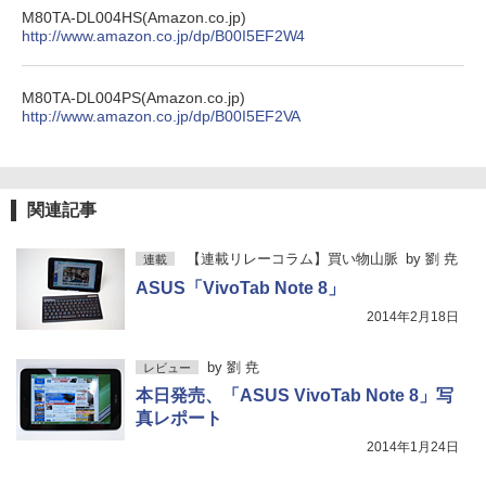
Xiaomi シャオミ REDMI Buds 8 Lite ワイヤ
] [ 水分補給 ]
M80TA-DL004HS(Amazon.co.jp)
レスイヤホン Bluetooth 5.4 ノイズキャンセ
http://www.amazon.co.jp/dp/B00I5EF2W4
リング ANC 36時間再生
￥998
￥3,480
M80TA-DL004PS(Amazon.co.jp)
http://www.amazon.co.jp/dp/B00I5EF2VA
関連記事
【連載リレーコラム】買い物山脈
by
劉 尭
連載
ASUS「VivoTab Note 8」
2014年2月18日
by
劉 尭
レビュー
本日発売、「ASUS VivoTab Note 8」写
真レポート
2014年1月24日