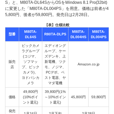
S」と、M80TA-DL64SからOSをWindows 8.1 Pro(32bit)
に変更した「M80TA-DL004PS」を用意。価格は前者が4
5,800円、後者が59,800円。発売日は2月28日。
【表】仕様比較
M80TA-
M80TA-
M80TA-
型番
R80TA-DLPS
DL64S
DL004HS
DL004PS
ビックカメ
エディオング
ラグループ
ループ、ケー
(コジマ、
ズデンキ、上
販売
ソフマッ
新電機、ツク
Amazon.co.jp
店
プ、ビック
モ、ノジマ、
カメラ)、
PCデポ、ベ
ヨドバシカ
スト電器、ヤ
メラ
マダ電機
49,800円
39,800円(1%
価格
(10%ポイ
～10%ポイン
45,800円
59,800円
ント還元)
ト還元)
発売
1月24日
2月下旬
2月28日