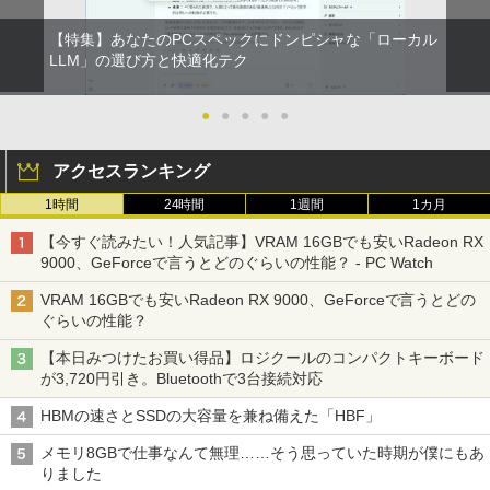
【特集】あなたのPCスペックにドンピシャな「ローカル
LLM」の選び方と快適化テク
●
●
●
●
●
アクセスランキング
1時間
24時間
1週間
1カ月
【今すぐ読みたい！人気記事】VRAM 16GBでも安いRadeon RX
9000、GeForceで言うとどのぐらいの性能？ - PC Watch
VRAM 16GBでも安いRadeon RX 9000、GeForceで言うとどの
ぐらいの性能？
【本日みつけたお買い得品】ロジクールのコンパクトキーボード
が3,720円引き。Bluetoothで3台接続対応
HBMの速さとSSDの大容量を兼ね備えた「HBF」
メモリ8GBで仕事なんて無理……そう思っていた時期が僕にもあ
りました