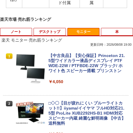
ド付属
属
楽天市場 売れ筋ランキング
ノート
デスクトップ
モニター
本
楽天 モニター 売れ筋ランキング
更新日時：2026/08/08 19:00
【中古】 富士通 LIFEBOOK A A561/D C
【中古良品】【安心保証】Princeton 21.
1
1
eleron B710 1.6GHz Windows7世代のP
5型ワイドカラー液晶ディスプレイ PTF
C 均一 BIOS表示可 ジャンクPC 送料無
WDE-22W / PTFBDE-22W ブラック/ ホ
料 [95213]
ワイト色 スピーカー搭載 プリンストン
￥3,500
￥4,050
R160-NEC Chromebook Y2 1点 Chrom
□◇〇【目が疲れにくい ブルーライトカ
2
2
eOS 11.6型 CPU Intel Celeron N4020
ット!!】iiyama/イイヤマ フルHD対応21.
メモリ 4GB LPDDR4 SSD 32GB eMMC
5型 ProLite XUB2292HS-B1 HDMI対応
2021製 WebKカメラ付き 360度回転可
スピーカー内蔵 綺麗な鮮明画像 【中古】
能 ACアダプタ付き 【中古品整備品】
送料無料