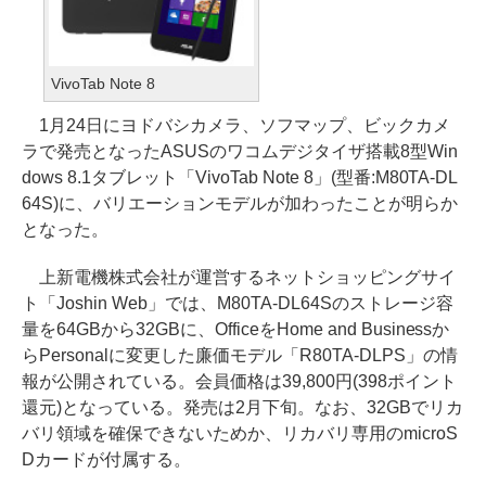
VivoTab Note 8
1月24日にヨドバシカメラ、ソフマップ、ビックカメ
ラで発売となったASUSのワコムデジタイザ搭載8型Win
dows 8.1タブレット「VivoTab Note 8」(型番:M80TA-DL
64S)に、バリエーションモデルが加わったことが明らか
となった。
上新電機株式会社が運営するネットショッピングサイ
ト「Joshin Web」では、M80TA-DL64Sのストレージ容
量を64GBから32GBに、OfficeをHome and Businessか
らPersonalに変更した廉価モデル「R80TA-DLPS」の情
報が公開されている。会員価格は39,800円(398ポイント
還元)となっている。発売は2月下旬。なお、32GBでリカ
バリ領域を確保できないためか、リカバリ専用のmicroS
Dカードが付属する。