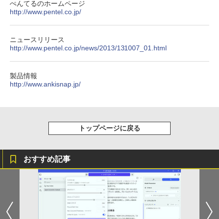
ぺんてるのホームページ
￥1,380
http://www.pentel.co.jp/
Anker Soundcore Liberty 5 ミッドナイトブ
見知らぬ糸
ONE PIECE モノクロ版 115 (ジャンプコミッ
ラック
クスDIGITAL)
by Amazon 天然水ラベルレス 2L×9本
ニュースリリース
￥250
http://www.pentel.co.jp/news/2013/131007_01.html
￥14,990
￥594
￥1,117
製品情報
http://www.ankisnap.jp/
【2026年アップグレード版】AOKIMI ワイヤ
On My Road (Stadium ver.)
HUNTER×HUNTER モノクロ版 39 (ジャンプ
レスイヤホン bluetooth イヤホン V12 小型
コミックスDIGITAL)
by Amazon 炭酸水 ラベルレス 500ml ×24本
軽量 ブルートゥースHi-Fi 最大36時間再生 ぶ
強炭酸水 ペットボトル 500ミリリットル (Sm
￥250
るーとゅーす コードレス ENCノイズキャン
art Basic)
￥572
セリング 自動ペアリング Type-C充電 マイク
トップページに戻る
付き 防水 タッチ式音量調整 スポーツ/通勤/通
￥1,625
学/WEB会議(ホワイト)
On My Road (Stadium ver.)
スーパーの裏でヤニ吸うふたり 9巻 (デジタル
￥1,964
版ビッグガンガンコミックス)
コカ・コーラ やかんの麦茶 from 爽健美茶 ラ
おすすめ記事
ベルレス 650mlPET×24本
￥250
￥810
Xiaomi シャオミ REDMI Buds 8 Lite ワイヤ
￥2,009
レスイヤホン Bluetooth 5.4 ノイズキャンセ
リング ANC 36時間再生
￥3,480