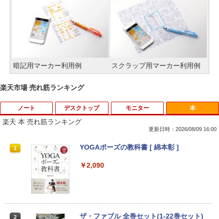
暗記用マーカー利用例
スクラップ用マーカー利用例
楽天市場 売れ筋ランキング
ノート
デスクトップ
モニター
本
楽天 本 売れ筋ランキング
更新日時：2026/08/09 16:00
8月5日限定10倍＆抽選10000P！｜2021
R309-Apple Mac mini A1347 1点 MacO
【中古良品】【安心保証】Princeton 21.
YOGAポーズの教科書 [ 綿本彰 ]
1
1
1
1
年モデル！高性能ノートパソコン Windo
S Catalina 10.15.7/CPU Core i5-4260U/
5型ワイドカラー液晶ディスプレイ PTF
ws11 富士通 LIFEBOOK A5511 第11世
メモリ 4GB/SATA 500GB intel HD Grap
WDE-22W / PTFBDE-22W ブラック/ ホ
￥2,090
代Celeron 6305U最大メモリ32GB 秒速
hics 5000 1536MB グラフィックス搭載
ワイト色 スピーカー搭載 プリンストン
起動新品SSD2TB テンキー内蔵 15.6型大
★送料無料【中古動作品】
画面 ノートパソコン中古 オフィス付き
￥4,050
Microsoftoffice2024可 送料無料 WIFI
￥6,480
￥15,120
ザ・ファブル 全巻セット(1-22巻セット)
2