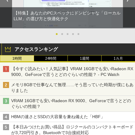
【特集】あなたのPCスペックにドンピシャな「ローカル
LLM」の選び方と快適化テク
●
●
●
●
●
アクセスランキング
1時間
24時間
1週間
1カ月
【今すぐ読みたい！人気記事】VRAM 16GBでも安いRadeon RX
9000、GeForceで言うとどのぐらいの性能？ - PC Watch
メモリ8GBで仕事なんて無理……そう思っていた時期が僕にもあ
りました
VRAM 16GBでも安いRadeon RX 9000、GeForceで言うとどの
ぐらいの性能？
HBMの速さとSSDの大容量を兼ね備えた「HBF」
【本日みつけたお買い得品】ロジクールのコンパクトキーボード
が3,720円引き。Bluetoothで3台接続対応