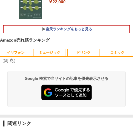
【★最大100%ポイント】【新生活応援・
トップ パソコン ビジネス 第14世代 core
液晶パネル
￥22,000
4
2026】【Office 2019 H&B】【カメラ×F
i7 第12世代 corei3 corei5 Windows11
HD】富士通 LIFEBOOK U939/第8世代 C
SSD 128GB～2TB メモリ8GB～32GB 2
￥9,800
ore i5/メモリ:8GB/M.2 SSD:256GB/512
年保証 安い 激安 オフィス業務 事務作業
GB/1TB/Wi-fi/Bluetooth/13.3型/HDMI/U
デスクワーク 動画視聴 おしゃれ 本体の
SB-C/USB3.1/パソコン 中古PC 中古ノー
み
楽天ランキングをもっと見る
トパソコン Windows11
【期間限定10%OFFクーポン 8/12 10時
5
￥45,700
まで】 ゲーミングモニター 24.5インチ F
Amazon売れ筋ランキング
￥25,800
HD 240Hz 1ms Fast IPSパネル HDMI2.0
×1 DP1.4×1 Adaptive Sync対応 フリッ
イヤフォン
ミュージック
ドリンク
コミック
カーフリー ブルーライトカット モニター
★レノボ / Lenovo ThinkCentre M70q
ディスプレイ MAXZEN MGM25IC04-F2
5
（劉 尭）
ノートパソコン 新品 14インチ Office搭
Tiny Gen 5 12TES7DK00 (Windows 11
40
5
載 Windows11 Pro 日本語キーボード メ
Pro/インテル Core i5 14500T/メモリ:16
Anker Soundcore P40i オフホワイト
BRUCE WAYNE feat. Flo Milli, ATL Jacob
【Amazon.co.jp限定】 い・ろ・は・す 2L P
薬屋のひとりごと 17巻 (デジタル版ビッグガ
モリ 12GB SSD 128GB 256GB 512GB 1
GB/SSD:256GB)【デスクトップパソコ
￥12,980
Google 検索で当サイトの記事を優先表示させる
[Explicit]
ET ラベルレス ×8本
ンガンコミックス)
TB Webカメラ WiFi Bluetooth 選べる
ン】【送料無料】
カラー 14型 薄型 軽量
￥7,990
￥250
￥1,112
￥770
￥139,500
￥29,800
Anker Soundcore P31i ブラック
BRUCE WAYNE feat. Flo Milli, ATL Jacob
by Amazon 天然水 ラベルレス 500ml ×24本
異世界居酒屋「のぶ」(22) (角川コミックス・
[Explicit]
富士山の天然水 バナジウム含有 水 ミネラル
エース)
ウォーター ペットボトル 静岡県産 500ミリリ
￥5,990
関連リンク
ットル (Smart Basic)
￥250
￥832