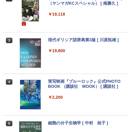
（ヤンマガKCスペシャル） [ 南勝久 ]
アースドリームス 厳選おまかせモニター
2
中古パソコン | NEC | Mate MRL36L-5 |
21.5型〜27型ワイド 【HDMI対応 / FULL
2
Windows11 | デスクトップ | 一年保証 |
HD解像度】 大手メーカー液晶 (Dell/HP/
￥19,118
新古品ノートパソコン Intel Celeron Wi
第9世代 | Core i3 9100 3.6(〜最大4.2)G
NEC等) テレワーク デュアルモニター S
2
ndows11 Pro Office 2024付き メモリ16
Hz | MEM:8GB | SSD:256GB(新品) | DV
witch PS4 PS5対応 【整備済み中古品】
GB SSD512GB 12型/14型選択可 Blueto
Dマルチ | Win11Pro64bit
oth 無線LAN USB3.0 軽量 モバイル ビ
￥6,470
ジネス 在宅勤務 学生向け
￥15,000
現代ギリシア語辞典第3版 [ 川原拓雄 ]
3
￥21,980
￥19,800
【選べる2色 コスパ抜群】モバイルモニ
3
【エントリーでポイント100％還元のチ
ター 15.6インチ フルHD 100%sRGB 非
3
ャンス】GMKtec G5S ミニpc 【Intel N
光沢IPS パネル Type-C対応 miniHDMI V
【1500円OFFクーポン】【DVDドライブ
5095 DDR5 8GB 128GB SSD】mini pc
ESA対応 650g/889g 2色から選択可能 モ
3
&テンキー】ノートパソコン 中古パソコ
Windows11 Pro 超軽量 4コア/4スレッド
ニター サブディスプレイ テレワーク 在
ン 15.6インチ SSD256GB メモリ8GB C
2.9GHz ミニパソコン M.2 2242 SATA WI
宅勤務 UPERFECT
実写映画『ブルーロック』公式PHOTO
4
ore i3-8130U 第8世代 Microsoft Office
FI6 Bluetooth5.2 4K 2画面出力 デスク
BOOK （講談社 MOOK） [ 講談社 ]
付き Windows11 東芝 dynabook B65
トップPC NucBox みにpc 省エネ オフィ
￥8,999
ノートパソコン 中古 PC パソコン 中古ノ
ス
￥2,200
ートPC 最大SSD1TB 最大メモリ16GB
￥46,248
￥21,800
Yoothi 互換品 液晶 14.0インチ NEC LAV
4
IE N14 Slim N1455/HA N1455/HAL PC-
細胞の分子生物学 [ 中村 桂子 ]
N1455HAL 対応 FullHD 1920x1080 IPS
5
Office2024付き デスクトップPC デスク
LED LCD 液晶ディスプレイ 修理交換用
4