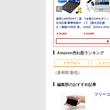
25年最新版 12型 パ
【8/11までクーポン
超得1,000円OFF｜新
【★最大100%ポイン
ン 小型ノートPC
2,000円OFF】【最大
生活応援 豪華特典付
ト】【新生活応援・
office搭載
100％ポイントバッ
き｜最新OS対応 第8
2026】【Office 2019
dows11 Celeron
ク】【AIかんたんPC】
世代｜最大180日保証
H&B】Panasonic Let
,800
￥38,800
￥19,800
￥19,999
tium N3700 最大
【中古】 Windows11
｜Core i3 第8世代｜
note CF-SZ6/第7世代
8GHz 360度画面回転
Webカメラ ドスパラ
中古ノートパソコン
Core i5/メモ
り タッチパネル対
Altair F-13KR 14イン
Windows11 office付
リ:8GB/M.2
G SSD 512G
チ 第8世代 Core i5
き｜中古ノートパソコ
SSD:256GB/512GB/1
dows11 Webカメ
8250U メモリ8GB
ン 15.6 テンキー付き
型/Webカメ
Amazon売れ筋ランキング
G WiFi Bluetooth
SSD256GB 無線LAN
｜ノートパソコン
ラ/USB3.0/HDMI/wi-fi
10
10
1
1
1
2
2
2
インチノートパソコ
Bluetooth
Microsoft Office付き
無線マウス/USBメモリ
イヤフォン
ミュー
fice搭載
Windows11 Pro ノー
｜ノートパソコン
中古パソコン/ノート
トパソコン Office付き
Windows11 第8世代
ソコ
（多和田 新也）
ン/Windows11/Wind
編集部のおすすめ記事
MINISFORUM UM880 PlusミニPC
6夏登場★Switch2
看護実務相談Q＆
Pixio ゲーミングモニ
anan (アンアン)2508
【中古】 自作機 Z170
【送料無料】TF: 富士
漫画 いしぶみ 原爆
【正規永久版Office
モニター 27インチ
ちいかわ タロッ
フリーコ
845HS 16GB/32GB RAM 512GB/1TB SSD
ク不要 モバイル
令和8年版 [ 一般社
ター 24インチ ホワイ
号 2026年 8/26号 [雑
PRO GAMING Core i7
通 23.8型液晶ディスプ
が落ちてくるとき、ぼ
き】【12GB+256G
100Hz FHD VAパネ
22枚のオリジナルカ
ro ゲーミングpc 2.5Gbps LAN/Wi-
ミングモニター 16
人全国訪問看護事
ト PX249WAVE
誌]
6700K タワー型
レイ DY24-9T / B24-
くらは空を見ていた
【楽天1位連続受賞
スピーカー搭載 ブル
ド付き [ ナガノ ]
DMI2.1/USB4/DP1.4/OCuLink 搭載コンパク
 144Hz /120Hz
会 ]
PX248WAVE 白 240hz
USB3.0 HDMI ジャンク
9 TS/ FullHD
（一般書 511） [ 広島
NIPOGI mini pc Inte
ライト軽減 ノングレ
,999
180
￥18,500
￥980
￥9,310
￥6,480
￥1,650
￥39,980
￥13,980
￥1,650