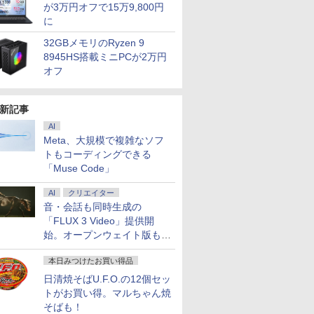
が3万円オフで15万9,800円
に
32GBメモリのRyzen 9
8945HS搭載ミニPCが2万円
オフ
新記事
AI
Meta、大規模で複雑なソフ
トもコーディングできる
「Muse Code」
AI
クリエイター
音・会話も同時生成の
「FLUX 3 Video」提供開
始。オープンウェイト版も計
画
本日みつけたお買い得品
7
8
9
10
日清焼そばU.F.O.の12個セッ
トがお買い得。マルちゃん焼
そばも！