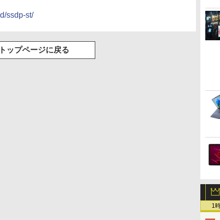
d/ssdp-st/
トップページに戻る
1