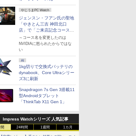
やじうまPC Watch
ジェンスン・フアン氏の聖地
「やきとん三吉 神田北口
店」で「ご来店記念コース」
を娘と堪能
～コース名を変更したのは
NVIDIAに怒られたからではな
い
AI
1kg切りで交換式バッテリの
dynabook、Core Ultraシリー
ズ3に刷新
Snapdragon 7s Gen 3搭載11
型Androidタブレット
「ThinkTab X11 Gen 1」
Impress Watchシリーズ 人気記事
時間
24時間
1週間
1カ月