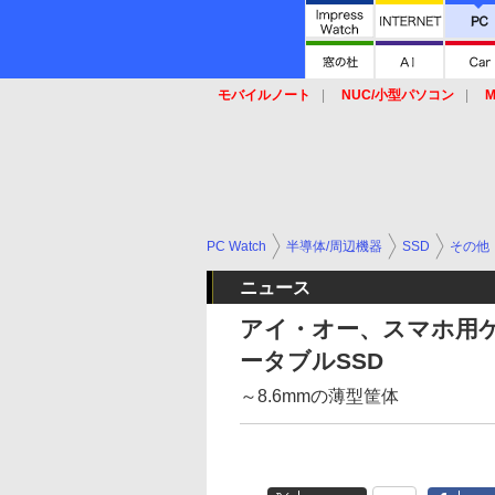
モバイルノート
NUC/小型パソコン
M
SSD
キーボード
マウス
PC Watch
半導体/周辺機器
SSD
その他
ニュース
アイ・オー、スマホ用ケ
ータブルSSD
～8.6mmの薄型筐体