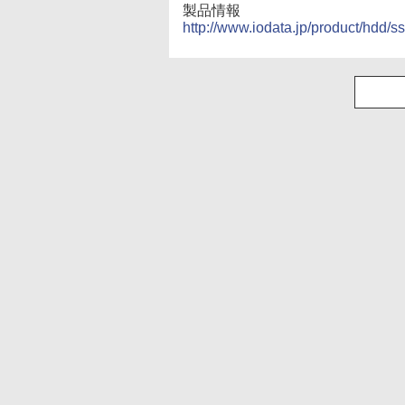
製品情報
http://www.iodata.jp/product/hdd/ss