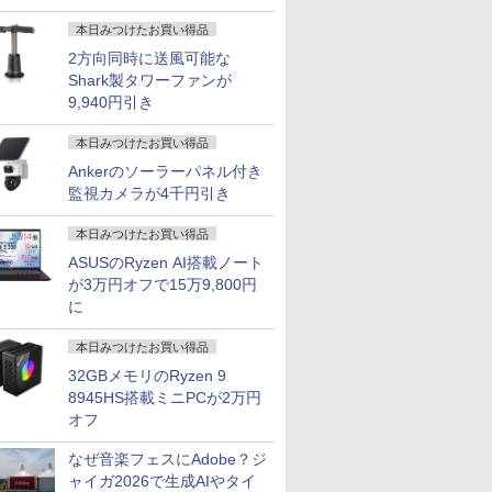
本日みつけたお買い得品
2方向同時に送風可能な
Shark製タワーファンが
1500
本日10倍！高性能第10
ノートパソコン
2025年最新版 12型 パ
【8/11ま
9,940円引き
ポン】【フ
世代Core i7-10610Uノ
ThinkPad X13
ソコン 小型ノートPC
2,000円
カメラ】
ートパソコン 中古
Gen1/Gen2 第11世代
新品 office搭載
100％ポ
ン 中古
Dynabook G83 超軽量
Corei5 1135G7日本語キ
windows11 Celeron
ク】【AI
本日みつけたお買い得品
￥27,600
￥34,800
￥34,800
￥38,800
3インチ
約779g メモリ最大
ーボード13.3型
Pentium N3700 最大
【中古】 Wi
Ankerのソーラーパネル付き
モリ8GB
16GB 新品SSD1TB
FHD1920x1080高解像
2.8GHz 360度画面回転
Webカメ
監視カメラが4千円引き
0世代
13.3インチ HDMI搭載
度 最大16GBメモリ 新
により タッチパネル対
Altair F-
ffice付き
WEBカメラ5GWIFI
品SSD1TB 超軽量 カメ
応 8G SSD 512G
チ 第8世代 C
 富士通
Bluetooth内蔵 中古パ
ラ/HDMI/5GWIFI/Bluetooth
Windows11 Webカメ
8250U メ
本日みつけたお買い得品
310
ソコン
Office搭載 最新
ラ 5G WiFi Bluetooth
SSD256G
ASUSのRyzen AI搭載ノート
7
7
8
8
7
9
9
10
10
 中古ノート
MicrosoftOffice2024
MicrosoftOffice2024選
12インチノートパソコ
Bluetooth
が3万円オフで15万9,800円
 ノート
可 Windows11 送料無
択可ノートパソコン 中
ンOffice搭載
Windows1
に
軽量 薄型
料 持ち運び便利
古Windows11 長期保証
トパソコン 
TB
本日みつけたお買い得品
32GBメモリのRyzen 9
8945HS搭載ミニPCが2万円
オフ
24付き デスクトップPC デスクトップ パソコン
8 Wave ゲ
だけレベル
【タッチ機能】モバイ
九条の大罪（17） 【電
液晶モニター PCディ
公式TOEIC Listening
【★20％クーポン】MINISFORUM UM880 Pl
2026夏登場★Switch2
訪問看護実務相談Q＆
Pixio 
anan (ア
 corei7 第12世代 corei3 corei5
 23.6
24巻セッ
ルモニター 15.6インチ
子書籍】[ 真鍋昌平 ]
スプレイ 23.8 24インチ
& Reading 問題集 12 [
AMD Ryzen 7 8845HS 16GB/32GB RAM 512
ドック不要 モバイル
A 令和8年版 [ 一般社
ター 24イ
号 2026年 
 SSD 128GB～2TB メモリ8GB～32GB 2年保
00Hz
フルHD 100%sRGB
144Hz 1ms IPS フル
ETS ]
Windows 11 Pro ゲーミングpc 2.5Gbps LAN/
ゲーミングモニター 16
団法人全国訪問看護事
ト PX249
誌]
なぜ音楽フェスにAdobe？ジ
￥759
 オフィス業務 事務作業 デスクワーク 動画視
曲 白 ホワイ
CE
IPSパネル タッチパネ
HD ノングレア 非光沢
Fi6E/BT5.2/HDMI2.1/USB4/DP1.4/OCuLi
インチ 144Hz /120Hz
業協会 ]
PX248WAV
ャイガ2026で生成AIやタイ
￥18,999
￥7,999
￥3,630
￥131,999
￥11,999
￥4,180
￥18,500
￥980