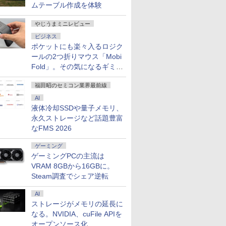
本体のみ
ピンク ブ
ル対応 Type-C対応
ブルーライトカット
トPC
/60Hz 2k 15.6インチ タ
pcモニター 
ムテーブル作成を体験
わいい ゲ
miniHDMI VESA対応
HDMI VGA スピーカー
ッチパネル 撥水加工ケ
144Hz 16
ィスプレイ
サブモニター 3年保証
内蔵 ヘッドホン端子
ース スタンド 非光沢
ニター ピ
やじうまミニレビュー
ー カーブ
ミニPC対応 テレワー
VESA対応 テレワーク
薄型 軽量 VESA ポータ
ベージュ フ
s5 fps
ク 在宅勤務 EVICIV
在宅勤務 法人向け オフ
ブル ps5/Mac/switch/2
HDR ノン
ビジネス
保証】
ィス TERRA 2441W
対応 スピーカー内蔵
ーカー内蔵 V
ポケットにも楽々入るロジク
kksmart
インチ 液
ールの2つ折りマウス「Mobi
レイ ピク
Fold」。その気になるギミッ
【最大5年
クとは？
福田昭のセミコン業界最前線
AI
液体冷却SSDや量子メモリ、
永久ストレージなど話題豊富
なFMS 2026
ゲーミング
ゲーミングPCの主流は
VRAM 8GBから16GBに。
Steam調査でシェア逆転
AI
ストレージがメモリの延長に
なる。NVIDIA、cuFile APIを
オープンソース化