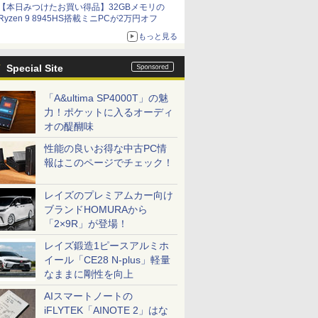
【本日みつけたお買い得品】32GBメモリの
Ryzen 9 8945HS搭載ミニPCが2万円オフ
もっと見る
Special Site
「A&ultima SP4000T」の魅
力！ポケットに入るオーディ
オの醍醐味
性能の良いお得な中古PC情
報はこのページでチェック！
レイズのプレミアムカー向け
ブランドHOMURAから
「2×9R」が登場！
レイズ鍛造1ピースアルミホ
イール「CE28 N-plus」軽量
なままに剛性を向上
AIスマートノートの
iFLYTEK「AINOTE 2」はな