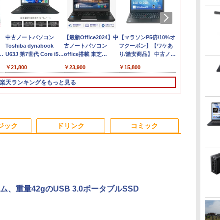
中古ノートパソコン
【最新Office2024】中
【マラソンP5倍/10%オ
【ポイント5倍&
Toshiba dynabook
古ノートパソコン
フクーポン】【ワケあ
円OFFクー
U63J 第7世代 Core i5
office搭載 東芝
り/激安商品】 中古ノー
ルHD&WEB
's
Windows11搭載 Office
dynabook R73 高性能
トパソコン レノボ
ノートパソコ
￥21,800
￥23,900
￥15,800
￥29,800
付き 初期設定済み メモ
インテル 第7世代
Lenovo ThinkPad
パソコン 13.
リ8GB/16GB
Core i5 メモリ16GB
L380 第8世代 Core i5
SSD1TB メ
楽天ランキングをもっと見る
SSD256GB/512GB/1TB
爆速SSD 512GB 13.3
メモリ8GB/16GB
Core i5 第1
TB/12.1
新品換装済み 13.3イン
型 LED液晶 HDMI端子
SSD128/256GB/512GB
Microsoft O
チ液晶 軽量 モバイル
USB3.0 Wi-Fi
13.3インチ
Windows11
/
PC USB3.0ポート 無線
Bluetooth 軽量 モバ
Windows11 Pro 送料
Lifebook U9
3
3
3
4
4
4
5
5
5
6
6
6
/
LAN WiFi 在宅勤務 テ
イルPC 初期設定済み
無料 保証付き
office搭載
ジック
ドリンク
コミック
パ
レワーク
届いてすぐ使える
パソコン 安い
Windows11 Pro 64bit
PC パソコン 
ows10
厳選中古ノート
付
ト
[VETESA正規販売店]
【公式限定2年保証】
条解刑事訴訟法 第5版
中古パソコン 中古 デ
【BenQ公式店】BenQ
J32 地球の歩き方
ミニPC 中古デスクト
Yoothi 互換品 液晶
パックンの森のお金塾
Office20
Pixio PXC24
【全巻】 俺
ム、重量42gのUSB 3.0ポータブルSSD
B】
ル
ー
一体型デスクトップパ
モニター 23インチ フ
増補版 (条解シリーズ)
スクトップパソコン
ベンキュー GW2791
川崎市 （地球の歩き方
ップ DELL Optiplex
16.0インチ LGエレク
こども投資セット [ パ
ビジネス 第14世代
ーミングモニター
アップな件 1-
】
ー
ソコン 新品 22型
ルhd 高画質 100Hz VA
Office付き 液晶セット
27インチ アイケアモニ
J） [ 地球の歩き方編集
5060 micro
トロニクス LG gram
トリック・ハーラン ]
Windows11
インチ FHD 2
ト （MFC） [
￥22,642
l
ア
Windows11 Office搭
ノングレア 非光沢 スピ
高解像度 初期設定済み
ター Full
室 ]
Windows11 Pro Core
16Z90Q 16Z90Q-
証 安い 激安
Fast VA 湾
DUBU（REDI
￥39,999
￥14,500
￥50,999
￥16,621
￥2,310
￥17,480
￥16,700
￥3,300
￥45,700
￥13,800
￥25,663