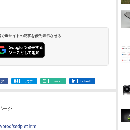
省ス
載 第2世代 Core i5 メ
ーカー内蔵 3年保証 デ
見やすい 人気商品
HD/IPS/HDMI/DP/ブル
i5 8500T メモリ 4GB
KA76J1 16Z90Q-
聴 おしゃれ 
ト パステル 
STUDIO） ]
.
Anker Soundcore
On My Road
by Amazon 天然水
HUNTER×HUNTER
【2026年アップグレ
BUGS LIFE
コカ・コーラ やかん
スーパーの裏でヤニ
Xiaomi シャオミ
On My Road
by Amazon 炭酸水 ラ
ONE PIECE モノクロ
視野
モリ8GB SSD256GB
ィスプレイ パソコンモ
Windows11 Pro DELL
ーライト軽減プラス/フ
SSD 128GB 本体 / 3ヶ
KA79J 16Z90Q-KA78J
ルー 水色 か
Liberty 5 ミッドナイ
(Stadium ver.)
ラベルレス 2L×9本
モノクロ版 39 (ジャ
ード版】AOKIMI ワ
の麦茶 from 爽健美
吸うふたり 9巻 (デジ
REDMI Buds 8 Lite ワ
(Stadium ver.)
ベルレス 500ml ×24本
版 115 (ジャンプコミ
ニパ
ync
キーボードとマウス付
ニター PCモニター フ
OptiPlex 7060 Core i5
リッカーフリー/ティル
月保証 中古パソコン
16Z90Q-KA78J1
ーム部屋 デ
￥250
トブラック
ンプコミックス
イヤレスイヤホン
茶 ラベルレス
タル版ビッグガンガ
イヤレスイヤホン
強炭酸水 ペットボトル
ックスDIGITAL)
画
属
ルハイビジョン 21イン
16GB 22インチ 中古
ト機能/27型 PCモニタ
中古PC 中古デスクト
16Z90Q-AA79J1 対応
ゲーム モニタ
￥250
￥1,117
￥250
DIGITAL)
bluetooth イヤホン
650mlPET×24本
ンコミックス)
Bluetooth 5.4 ノイズ
500ミリリットル
i-
チ 液晶モニター アイリ
パソコン デスクトップ
ー
ップパソコン 初期設定
40ピン 60Hz WQXGA
曲面 ピクシオ p
￥14,990
￥572
￥1,964
￥1,653
￥810
￥2,980
￥1,625
￥594
V12 小型軽量 ブルー
キャンセリング ANC
(Smart Basic)
ニ
スオーヤマ DT-JF * 安
パソコン
済み office付き (7765)
2560x1600 IPS LED
pc【最大5年
トゥースHi-Fi 最大
36時間再生
心延長保証対象
LCD 液晶ディスプレイ
36時間再生 ぶるーと
修理交換用液晶パネル
 検索で当サイトの記事を優先表示させる
ゅーす コードレス
ENCノイズキャンセ
リング 自動ペアリン
グ Type-C充電 マイ
ク付き 防水 タッチ式
音量調整 スポーツ/通
勤/通学/WEB会議(ホ
ワイト)
ェア
はてブ
note
LinkedIn
ページ
wprod/ssdp-st.htm