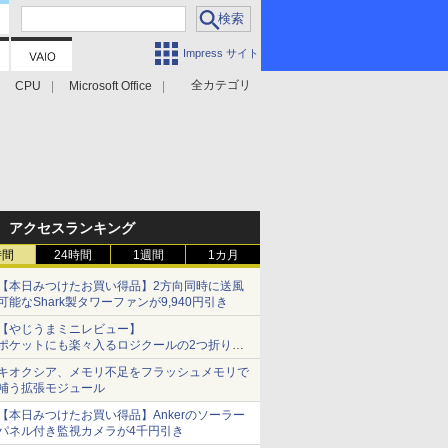
Impress サイト
全カテゴリ
CPU
Microsoft Office
アクセスランキング
時間
24時間
1週間
1カ月
【本日みつけたお買い得品】2方向同時に送風
可能なShark製タワーファンが9,940円引き
【やじうまミニレビュー】
ポケットにも楽々入るロジクールの2つ折りマ
ウス「Mobi Fold」。その気になるギミックと
キオクシア、メモリ不足をフラッシュメモリで
は？
補う拡張モジュール
【本日みつけたお買い得品】Ankerのソーラー
パネル付き監視カメラが4千円引き