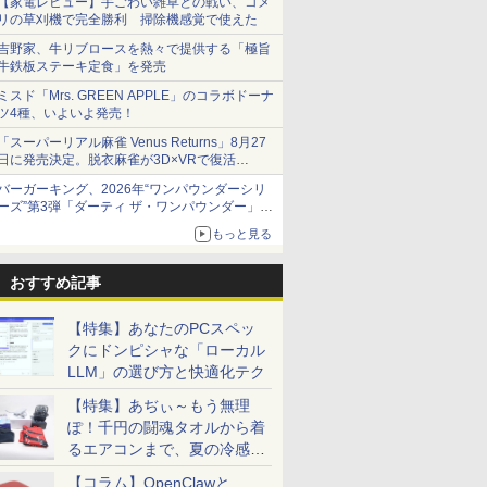
【家電レビュー】手ごわい雑草との戦い、コメ
リの草刈機で完全勝利 掃除機感覚で使えた
吉野家、牛リブロースを熱々で提供する「極旨
牛鉄板ステーキ定食」を発売
ミスド「Mrs. GREEN APPLE」のコラボドーナ
ツ4種、いよいよ発売！
「スーパーリアル麻雀 Venus Returns」8月27
日に発売決定。脱衣麻雀が3D×VRで復活
発売から2週間は20%オフになるセールが実施
バーガーキング、2026年“ワンパウンダーシリ
ーズ”第3弾「ダーティ ザ・ワンパウンダー」を
8月7日発売
もっと見る
「特製ガーリックマヨソース」を使用した超大
型チーズバーガー
おすすめ記事
【特集】あなたのPCスペッ
クにドンピシャな「ローカル
LLM」の選び方と快適化テク
【特集】あぢぃ～もう無理
ぽ！千円の闘魂タオルから着
るエアコンまで、夏の冷感グ
ッズ一挙紹介
【コラム】OpenClawと