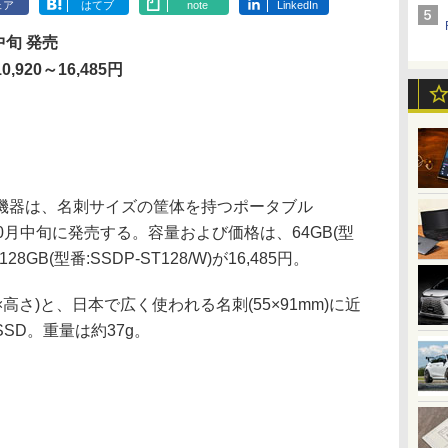
ェア
はてブ
note
LinkedIn
中旬 発売
0,920～16,485円
器は、名刺サイズの筐体を持つポータブル
を10月中旬に発売する。容量および価格は、64GB(型
128GB(型番:SSDP-ST128/W)が16,485円。
行き×高さ)と、日本で広く使われる名刺(55×91mm)に近
SD。重量は約37g。