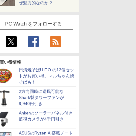
ぜ魅力的なのか？
PC Watch をフォローする
買い得情報
日清焼そばU.F.O.の12個セッ
トがお買い得。マルちゃん焼
そばも！
2方向同時に送風可能な
Shark製タワーファンが
9,940円引き
Ankerのソーラーパネル付き
監視カメラが4千円引き
ASUSのRyzen AI搭載ノート