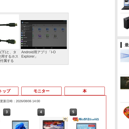
最
ル(下)と、タ
Android用アプリ「I-O
使用するホス
Explorer」
が付属する
トップ
モニター
本
更新日時：2026/08/06 14:00
3
4
5
6