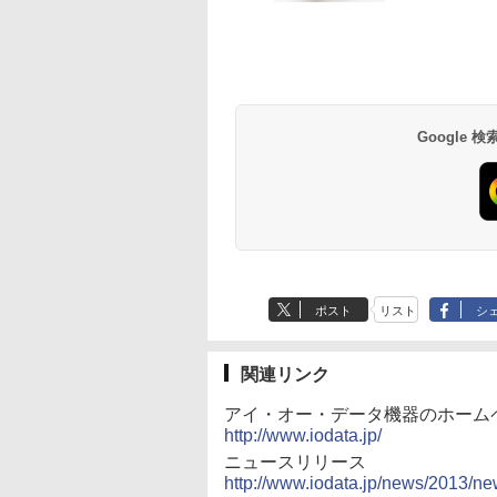
Hz 2k 15.6インチ タ
pcモニター 120Hz
PC [96640]
1920x1080/ D-
テレビ放送編『いしぶ
N5030動作より安定
タイプ 壁掛け対応 
Anker Soundcore
BRUCE WAYNE feat.
by Amazon 天然水
薬屋のひとりごと 17
Anker Soundcore
BRUCE WAYNE feat
【Amazon.co.jp限
異世界居酒屋「の
パネル 撥水加工ケ
144Hz 165Hz 対応 モ
sub,DVI,Displayport
み』 ]
4C/4T 最大3.1GHz
ペース 角度調整 高
P40i オフホワイト
Flo Milli, ATL Jacob
ラベルレス 500ml
巻 (デジタル版ビッグ
P31i ブラック
Flo Milli, ATL Jacob
定】 い・ろ・は・す
ぶ」(22) (角川コミッ
 スタンド 非光沢
ニター ピンク ブルー
フルHD(1920×1080) 中
Win11 Pro SSD ミ
角 178° Adaptive-S
[Explicit]
×24本 富士山の天然
ガンガンコミックス)
[Explicit]
2L PET ラベルレス
クス・エース)
 軽量 VESA ポータ
ベージュ フルHD IPS
古ディスプレイ 中古モ
ソコン USB3.2×4 3
対応 MAXZEN
￥5,990
￥4,990
水 バナジウム含有 水
×8本
ps5/Mac/switch/2
HDR ノングレア スピ
ニター /24型 ワイド 液
面 4K 高速2.4G/5GW
MJM27CH02-F100
￥250
￥1,380
￥770
￥250
￥1,001
￥832
ミネラルウォーター
 スピーカー内蔵
ーカー内蔵 VESA 23.8
晶モニター【3ケ月保
Fi BT4.2 ミニPC ミ
ペットボトル 静岡県
mart
インチ 液晶 ディスプ
証】
パソコン minipc
産 500ミリリットル
レイ ピクシオ 公式
Google
(Smart Basic)
【最大5年保証】
ポスト
リスト
シ
関連リンク
アイ・オー・データ機器のホーム
http://www.iodata.jp/
ニュースリリース
http://www.iodata.jp/news/2013/ne