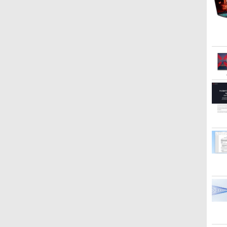
￥250
強炭酸水 ペットボトル
スDIGITAL)
コミックスDIGITAL)
レス 650mlPET×24本
ッグガンガンコミックス)
￥250
￥250
￥1,117
500ミリリットル
￥1,625
￥594
￥572
￥2,009
￥810
(Smart Basic)
クーポン】【テン
 モニター 23.8インチ フルHD 非光沢
[VETESA正規販売店]デス
送料無料【中古】ガラス
FUJITSU LIFEBOOK S937
GMKtec GMK-K8 PLUS-
永遠の記憶 [ 東野 圭吾 ]
GIGASTONE 27インチ 100Hzモニター デ
【短納期】ノートパソコン 新品
デスクトップPC Ryzen7
片田舎のおっさん、剣聖
リサイ
中古モニ
この素
ブ+カメラ】ノ
0Hz 1ms(VRB) sRGB 99%
クトップパソコン PC 一
の仮面 1〜49巻 までの全
Core i5 20GB 新品SSD960GB
32/1T-W11Pro(8845HS)
ィスプレイ PCモニター VESA モニタ ノン
Office付き 可能 Lenovo
5700G メモリ16GB
になる 11 〜ただの田
インク
DATA |
福を！(
￥2,310
6インチ
veSync HDMI 1.4 ミニD-Sub 15ピ
体型 新品 Windows11 27
巻セット 花とゆめコミッ
スーパーマルチ 無線LAN フル
グレア フルHD ブルーライト軽減 IPSパネ
IdeaPad Slim 3 Gen 10 14.0イ
SSD1TB B550 グラボな
舎の剣術師範だったの
(JIT)J
ドTFT 
渡 真仁
￥124,800
GB Core i5
ピーカー・ヘッドフォン端子 音声入
型 Core i7 第4世代 Office
クス 美内すずえ 白泉社
HD Windows10 64bit WPS
ル 178度 広角 高解像度目に優しいフリッ
ンチ WUXGA IPS 液晶 AMD
し
に、大成した弟子たちが
BC-3
イト |
0
￥69,800
￥7,838
￥58,800
￥17,980
￥134,800
￥148,700
￥1,430
￥1,980
￥6,280
￥924
増
t Office付き
 VESAマウント対応 ゼロフレームデ
付き メモリ16GB
（少女コミック）
Office 13.3インチ 中古パソコン
カーフリー フレームレス (PS5確認済
Ryzen 5 7535HS メモリ 16GB
俺を放ってくれない件〜
量）] 
HDMI
Vostro 3590
K241YGbmix
SSD512GB 初期設定済
ノートパソコン Notebook 【中
み/HDMI/VGA/スピーカー付/3年保証) ギガ
SSD 512GB Windows11
【電子書籍】[ 佐賀崎し
ッジ 日
【30日
o
 PC パソコ
ホワイト ブラック
古】
ストーン
Microsoft Office 2024搭載可 1
げる ]
可・北
中古PC
年 3年 保証 選択可【NortonP】
-お取り寄
応
6GB 中古パソ
ds
ネ