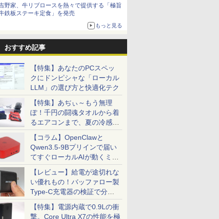
ザイン
吉野家、牛リブロースを熱々で提供する「極旨
牛鉄板ステーキ定食」を発売
もっと見る
おすすめ記事
【特集】あなたのPCスペッ
クにドンピシャな「ローカル
LLM」の選び方と快適化テク
【特集】あぢぃ～もう無理
ぽ！千円の闘魂タオルから着
るエアコンまで、夏の冷感グ
ッズ一挙紹介
【コラム】OpenClawと
Qwen3.5-9Bプリインで届い
てすぐローカルAIが動くミニ
PC「SER9 Pro」
【レビュー】給電が途切れな
い優れもの！バッファロー製
Type-C充電器の検証で分か
ったこと
【特集】電源内蔵で0.9Lの衝
撃。Core Ultra X7の性能を極