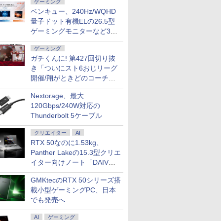
ゲーミング
ベンキュー、240Hz/WQHD
量子ドット有機ELの26.5型
ゲーミングモニターなど3機
種
ゲーミング
ガチくんに! 第427回切り抜
き「ついにスト6おじリーグ
開催/翔がときどのコーチ就
任など」
Nextorage、最大
120Gbps/240W対応の
Thunderbolt 5ケーブル
クリエイター
AI
RTX 50なのに1.53kg、
Panther Lakeの15.3型クリエ
イター向けノート「DAIV
Z5」
GMKtecのRTX 50シリーズ搭
7
2
2
8
3
9
3
載小型ゲーミングPC、日本
でも発売へ
AI
ゲーミング