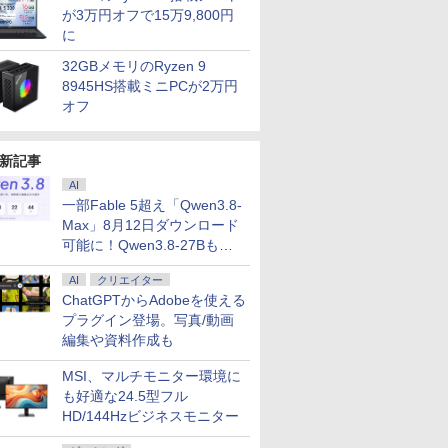
が3万円オフで15万9,800円
に
32GBメモリのRyzen 9
8945HS搭載ミニPCが2万円
オフ
新記事
AI
一部Fable 5超え「Qwen3.8-
Max」8月12日ダウンロード
可能に！Qwen3.8-27Bも順
次
AI
クリエイター
ChatGPTからAdobeを使える
プラグイン登場。写真/動画
編集や資料作成も
MSI、マルチモニター環境に
も好適な24.5型フル
HD/144Hzビジネスモニター