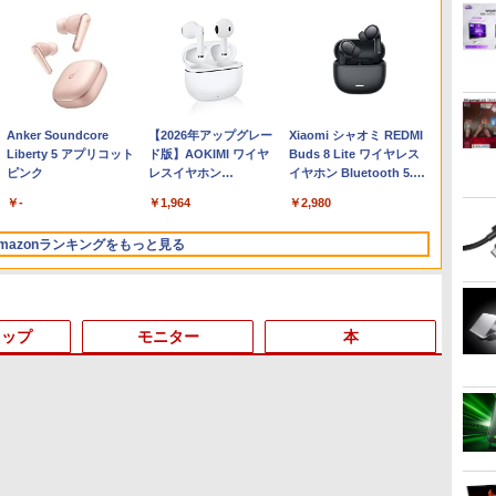
Anker Soundcore
【2026年アップグレー
Xiaomi シャオミ REDMI
Liberty 5 アプリコット
ド版】AOKIMI ワイヤ
Buds 8 Lite ワイヤレス
ピンク
レスイヤホン
イヤホン Bluetooth 5.4
bluetooth イヤホン
ノイズキャンセリング
￥-
￥1,964
￥2,980
V12 小型軽量 ブルート
ANC 36時間再生
ゥースHi-Fi 最大36時間
mazonランキングをもっと見る
再生 ぶるーとゅーす コ
ードレス ENCノイズキ
ャンセリング 自動ペア
リング Type-C充電 マ
イク付き 防水 タッチ式
トップ
モニター
本
音量調整 スポーツ/通
勤/通学/WEB会議(ホワ
イト)
3
3
3
4
4
3
4
5
5
1
1
6
On My Road (Stadium
by Amazon 炭酸水 ラ
ONE PIECE モノクロ版
On My Road (Stadium
by Amazon 天然水ラ
HUNTER×HUNTER モ
BUGS LIFE
コカ・コーラ やかんの麦
スーパーの裏でヤニ吸う
ver.)
ベルレス 500ml ×24本
115 (ジャンプコミック
ver.)
ベルレス 2L×9本
ノクロ版 39 (ジャンプ
茶 from 爽健美茶 ラベル
ふたり 9巻 (デジタル版ビ