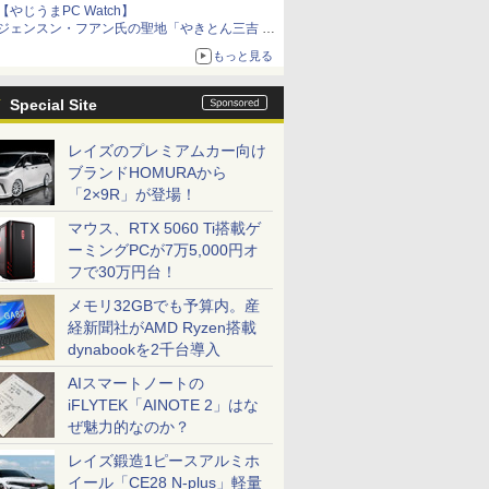
【やじうまPC Watch】
ジェンスン・フアン氏の聖地「やきとん三吉 神
田北口店」で「ご来店記念コース」を娘と堪能
もっと見る
～コース名を変更したのはNVIDIAに怒られたか
らではない
Special Site
レイズのプレミアムカー向け
ブランドHOMURAから
「2×9R」が登場！
マウス、RTX 5060 Ti搭載ゲ
ーミングPCが7万5,000円オ
フで30万円台！
メモリ32GBでも予算内。産
経新聞社がAMD Ryzen搭載
dynabookを2千台導入
AIスマートノートの
iFLYTEK「AINOTE 2」はな
ぜ魅力的なのか？
レイズ鍛造1ピースアルミホ
イール「CE28 N-plus」軽量