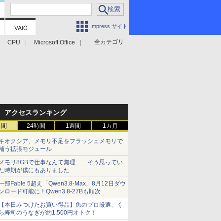
Impress サイト
全カテゴリ
CPU
Microsoft Office
アクセスランキング
時間
24時間
1週間
1カ月
キオクシア、メモリ不足をフラッシュメモリで
補う拡張モジュール
メモリ8GBで仕事なんて無理……そう思ってい
た時期が僕にもありました
一部Fable 5超え「Qwen3.8-Max」8月12日ダウ
ンロード可能に！Qwen3.8-27Bも順次
【本日みつけたお買い得品】魚のプロ厳選、く
ら寿司のうなぎが約1,500円オトク！