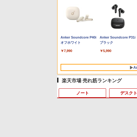
Anker Soundcore P40i
Anker Soundcore P31i
オフホワイト
ブラック
￥7,990
￥5,990
A
楽天市場 売れ筋ランキング
ノート
デスク
4
10
1
1
1
1
2
2
2
2
BRUCE WAYNE feat.
【Amazon.co.jp限定】
薬屋のひとりごと 17巻
BRUCE WAYNE feat.
by Amazon 天然水 ラ
異世界居酒屋「のぶ」
Flo Milli, ATL Jacob
い・ろ・は・す 2L PET
(デジタル版ビッグガン
Flo Milli, ATL Jacob
ベルレス 500ml ×24本
(22) (角川コミックス・