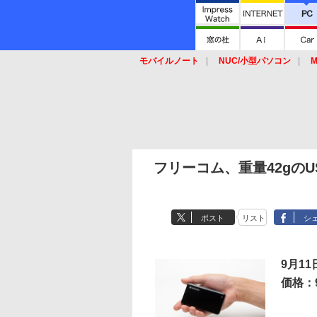
モバイルノート
NUC/小型パソコン
M
SSD
キーボード
マウス
フリーコム、重量42gのUS
ポスト
リスト
シ
9月1
価格：9