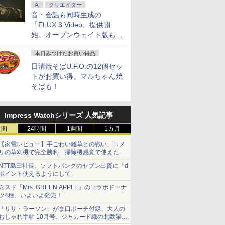
AI
クリエイター
音・会話も同時生成の
「FLUX 3 Video」提供開
始。オープンウェイト版も計
画
本日みつけたお買い得品
日清焼そばU.F.O.の12個セッ
トがお買い得。マルちゃん焼
そばも！
Impress Watchシリーズ 人気記事
時間
24時間
1週間
1カ月
【家電レビュー】手ごわい雑草との戦い、コメ
リの草刈機で完全勝利 掃除機感覚で使えた
NTT島田社長、ソフトバンクのセブン出資に「d
ポイント使えるようにして」
ミスド「Mrs. GREEN APPLE」のコラボドーナ
ツ4種、いよいよ発売！
「リサ・ラーソン」がま口ポーチ付録、大人の
おしゃれ手帖 10月号。ジャカード織の北欧猫デ