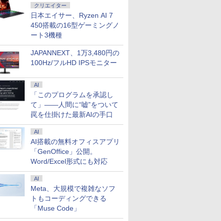
クリエイター
日本エイサー、Ryzen AI 7
450搭載の16型ゲーミングノ
クルインク 互換インク
ター | 液晶ディスプレイ | I-O
晴らしい世界に祝
異世界居酒屋「のぶ」
【1500円OFFクーポン】【テン
Acer モニター 23.8インチ フルHD 非光沢
異世界領地改革〜土魔法
FUJITSU LIFEBOOK S937
杖と剣のウィストリ
GIGASTON
ート3機種
カートリッジ ジット
 LCD-AH241EDB-B-B | 23.8型ワイ
23) 【電子書籍】[
(22) 【電子書籍】[ 蝉
キー+DVDドライブ+カメラ】ノ
IPS 120Hz 1ms(VRB) sRGB 99%
で始める公共事業〜 9巻
Core i5 20GB 新品SSD960GB
（16） 【電子書籍】[
ィスプレイ P
O
IT-C361CXL [キヤノン用
1920×1080(フルHD) | LEDバックラ
 ]
川 夏哉 ]
ートパソコン 15.6インチ
AdaptiveSync HDMI 1.4 ミニD-Sub 15ピ
【特典イラスト付き】
スーパーマルチ 無線LAN フル
森藤ノ ]
グレア フルH
I
JAPANNEXT、1万3,480円の
61XL 3色カラー（大容
 スピーカー内蔵 2系統入力(VGA・
SSD256GB メモリ8GB Core i5
ン スピーカー・ヘッドフォン端子 音声入
【電子書籍】[ 布袋三郎
HD Windows10 64bit WPS
ル 178度
ン
100Hz/フルHD IPSモニター
￥924
￥34,800
￥12,980
￥770
￥58,800
￥594
￥17,980
￥
インクタイプ：カートリ
) | VGAケーブル・電源ケーブル付属
第10世代 Microsoft Office付き
力端子 VESAマウント対応 ゼロフレームデ
（一二三書房刊） ]
Office 13.3インチ 中古パソコン
カーフリー 
R
本製 【キャンセル不
保証】
Windows11 DELL Vostro 3590
ザイン EK241YGbmix
ノートパソコン Notebook 【中
み/HDMI/
S
海道沖縄離島配送不可】
中古ノートパソコン PC パソコ
古】
ストーン
M
AI
せ- 4530966711642-
ン 中古ノートPC 中古PC
年
「このプログラムを承認し
SSD1TB メモリ16GB 中古パソ
て」――人間に“嘘”をついて
コン デル
罠を仕掛けた最新AIの手口
AI
AI搭載の無料オフィスアプリ
「GenOffice」公開。
Word/Excel形式にも対応
AI
Meta、大規模で複雑なソフ
トもコーディングできる
「Muse Code」