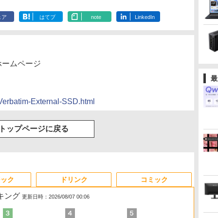
ェア
はてブ
note
LinkedIn
ホームページ
最
/Verbatim-External-SSD.html
トップページに戻る
ジック
ドリンク
コミック
ンキング
更新日時：2026/08/07 00:06