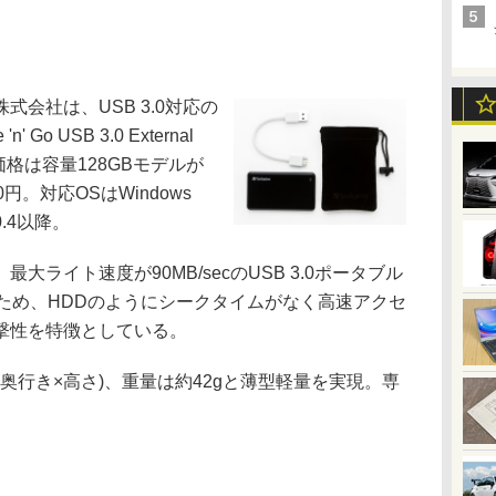
会社は、USB 3.0対応の
' Go USB 3.0 External
価格は容量128GBモデルが
00円。対応OSはWindows
10.4以降。
最大ライト速度が90MB/secのUSB 3.0ポータブル
ため、HDDのようにシークタイムがなく高速アクセ
撃性を特徴としている。
幅×奥行き×高さ)、重量は約42gと薄型軽量を実現。専
。