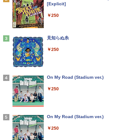
デル Lenovo 14型 14e Chromebook G
￥2,750
[Explicit]
en 3 (第14世代Intel N100/ メモリ4GB/ e
液晶モニター Dell Pro 22モニター E222
2
MMC64GB/ 無線LAN/フルHD1920*108
5HM 21.5型 フルHD リフレッシュレート
Anker Soundcore P31i ピンク
￥250
0/ 5G Softbank/ Webカメラ)【送料無
100Hz VESA 対応 HDMI DisplayPort VG
料】
A モニター 液晶 液晶モニター 液晶ディ
[新品]ブラッククローバー (1-38巻 全巻)
3
￥5,990
スプレイ デル 21.5インチ パソコンモニ
全巻セット
ター 新品
￥12,199
見知らぬ糸
￥18,788
￥12,100
￥250
Anker Soundcore Liberty 5 ディープブルー
【★最大100%ポイント】【第4世代 Cor
3
ei7】富士通 LIFEBOOK/Core i7/メモリ:
￥14,990
8GB/16GB/SSD:256GB/512GB/1TB/15.
＼本日限定500円値下げ／＼楽天1位！20
3
[9月上旬より発送予定][新品]HUNTER×H
4
6型 液晶/Wi-fi/DVD/USB 3.0/Office/中古
26年最新の超軽量超薄型／モバイルモニ
UNTER ハンター×ハンター (1-39巻 最新
パソコン/中古ノートパソコン/中古ノート
ター 15.6インチ フルHD 4K 144Hz タッ
On My Road (Stadium ver.)
刊) 全巻セット [入荷予約]
PC/Windows11
チパネル バッテリー内蔵 無線接続 12モ
デル選択 非光沢 IPSパネル Type-C HDM
￥250
￥19,096
I 軽量 薄型 リモートワーク ディスプレイ
【2026年アップグレード版】AOKIMI ワイヤ
￥24,999
持ち運び ポータブルモニター
レスイヤホン bluetooth イヤホン V12 小型
軽量 ブルートゥースHi-Fi 最大36時間再生 ぶ
るーとゅーす コードレス ENCノイズキャン
￥12,480
天は赤い河のほとり 全28巻完結セット
5
セリング 自動ペアリング Type-C充電 マイク
【★最大100%ポイント】【新生活応援・
On My Road (Stadium ver.)
4
【中古】
付き 防水 タッチ式音量調整 スポーツ/通勤/通
2026】【Office2019H&B】【DVD×テン
学/WEB会議(ホワイト)
キー】富士通 LIFEBOOK A577/第7世代
￥250
￥19,500
Core i5/メモリ:4GB/8GB/16GB/SSD:12
【楽天1位常連・超800冠獲得】黒/白 モ
4
￥1,964
8GB/256GB/512GB/1TB/Wi-fi/15.6型/Of
ニター 21.5 / 23.8 / 24.5 / 27型 240Hz/2