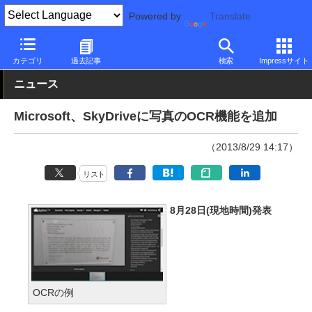
Powered by
Translate
PC Watch
市場
サービス
Microsoft
カテゴリ
過去記事
検索
Impressサイト
ニュース
Microsoft、SkyDriveに写真のOCR機能を追加
（2013/8/29 14:17）
リスト
8月28日(現地時間)発表
OCRの例