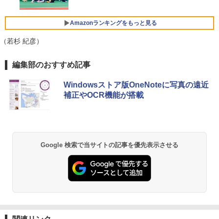
fice/HDMI/USB3.0/中古PC 中古ノートパ
00Hz /180Hz/165Hz/100Hz ゲーミングモ
ソコン/Windows11/Windows10
ニター 1ms応答 pcモニター パソコン モ
ニター 非光沢 スピーカー内蔵 HDR/Free
Amazonランキングをもっと見る
Xiaomi シャオミ REDMI Buds 8 Lite ワイヤ
sync/VESA cocopar HG-238
￥14,999
レスイヤホン Bluetooth 5.4 ノイズキャンセ
リング ANC 36時間再生
（若杉 紀彦）
￥13,999
￥3,480
by Amazon 天然水 ラベルレス 500ml ×24本
薬屋のひとりごと 17巻 (デジタル版ビッグガ
編集部のおすすめ記事
ノートパソコン 14インチ 新品 Windows
5
富士山の天然水 バナジウム含有 水 ミネラル
ンガンコミックス)
11 Pro Office搭載 日本語キーボード メ
ウォーター ペットボトル 静岡県産 500ミリリ
モリ 8GB SSD 128GB 256GB 512GB 1
【SALE P5倍】モバイルモニター ゲーミ
5
Windowsストア版OneNoteに写真の遠近
ットル (Smart Basic)
￥770
TB Webカメラ WiFi Bluetooth 選べる
ング 14インチ 1200P パソコン 高画質 W
補正やOCR機能が搭載
カラー 14型 薄型 軽量 初心者 学習向け P
UXGA ディスプレイ PC ゲーム 1年保証
￥1,380
C ピンク シルバー 最短当日出荷
軽量 薄型 非光沢 PS5 最新iPhone VESA
内蔵スタンド 180度 カバー付 ノングレア
液晶 IPSパネル USB-C HDMI WT-140LP
異世界居酒屋「のぶ」(22) (角川コミックス・
￥29,800
-BK
エース)
【Amazon.co.jp限定】 い・ろ・は・す 2L P
ET ラベルレス ×8本
Google 検索で当サイトの記事を優先表示させる
￥14,800
￥832
￥1,112
ONE PIECE モノクロ版 115 (ジャンプコミッ
クスDIGITAL)
by Amazon 天然水ラベルレス 2L×9本
￥594
￥1,117