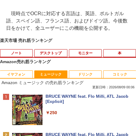
現時点でOCRに対応する言語は、英語、ポルトガル
語、スペイン語、フランス語、およびドイツ語。今後数
日をかけて、全ユーザーにこの機能を公開する。
楽天市場 売れ筋ランキング
ノート
デスクトップ
モニター
本
Amazon売れ筋ランキング
イヤフォン
ミュージック
ドリンク
コミック
■新品■Panasonic Let's note CF-SZ5 C
モバイルモニター 15.6インチ InnoView
道路橋示方書・同解説 II 鋼部材・鋼上部
1
1
1
Amazon ミュージック の売れ筋ランキング
F-SZ6 CF-SV1 CF-SV2 CF-SV7 CF-SV8
モバイルディスプレイ 自立型 1920*1080
構造編（令和7年10月） [ 公益社団法
CF-SV9 日本語キーボード
FHD ポータブルモニター IPS液晶パネル
人 日本道路協会 ]
更新日時：2026/08/09 00:06
薄型 軽量 持ち運び 壁掛けに対応 Switc
Anker Soundcore P42i (Bluetooth 6.1)【完
BRUCE WAYNE feat. Flo Milli, ATL Jacob
h/PS3/PS4/PS5/Xbox One/PC/スマホ/U
￥4,620
￥18,260
全ワイヤレスイヤホン/ウルトラノイズキャン
[Explicit]
SBType-C/標準HDMI対応【選べる種
セリング 3.5 / マルチポイント接続 / 最大40時
類】タッチ/ケース付き/4Kタイプ
間再生 / コンパクト形状/持ち運びに便利 / IP5
￥250
5 防塵防水位規格/PSE技術基準適合】パープ
￥8,980
【8/05.8/10限定！お買い物マラソン×5の
【 限定生産・特典つき 】YUZURU2027
2
2
ル
つく日｜ポイント最大49.5倍】【超美
羽生結弦カレンダー卓上版 [ 能登 直 ]
品・本体のみ・充電コード あり】2023モ
￥9,990
BRUCE WAYNE feat. Flo Milli, ATL Jacob