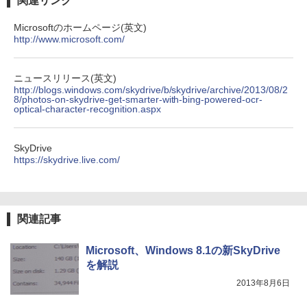
関連リンク
Microsoftのホームページ(英文)
http://www.microsoft.com/
HUNTER×HUNTER モノクロ版 39 (ジャンプ
コミックスDIGITAL)
by Amazon 炭酸水 ラベルレス 500ml ×24本
強炭酸水 ペットボトル 500ミリリットル (Sm
art Basic)
￥572
ニュースリリース(英文)
http://blogs.windows.com/skydrive/b/skydrive/archive/2013/08/2
8/photos-on-skydrive-get-smarter-with-bing-powered-ocr-
￥1,625
optical-character-recognition.aspx
スーパーの裏でヤニ吸うふたり 9巻 (デジタル
版ビッグガンガンコミックス)
【Amazon.co.jp限定】 伊藤園 磨かれて、澄
SkyDrive
みきった日本の水 2L 8本 ラベルレス [ ケース
https://skydrive.live.com/
] [ 水 ] [ ペットボトル ] [ 箱買い ] [ ストック
￥810
] [ 水分補給 ]
￥998
関連記事
Microsoft、Windows 8.1の新SkyDrive
を解説
2013年8月6日