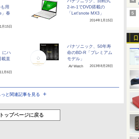
パナソニック、回転式
デルも用
2-in-1でDVD搭載の
te」春
「Let'snote MX3」
2014年1月15日
年1月15日
パナソニック、50年寿
X3」にハ
命のBD-R「プレミアム
搭載直
モデル」
2013年8月28日
AV Watch
年11月6日
もっと関連記事を見る
トップページに戻る