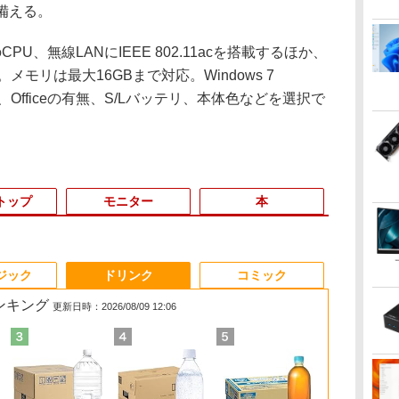
備える。
、無線LANにIEEE 802.11acを搭載するほか、
。メモリは最大16GBまで対応。Windows 7
ド)や、Officeの有無、S/Lバッテリ、本体色などを選択で
トップ
モニター
本
3
3
3
3
4
4
4
4
5
5
5
6
1
6
6
ジック
ドリンク
コミック
ランキング
更新日時：2026/08/09 12:06
メ
月
%
97,848円」
モバイルモニター 15.6
杖と剣のウィストリア
中古パソコン |
＼11日まで限定価格／ゲーミ
【期間限定 ポイント10
アースドリームス 厳選
ちいかわ なんか小さ
【展示品・代引不可】 Dell
【期間限定破格金
＼500円OFFクーポン
バムとケロのデイブッ
【2in1 タブ
MSI CUBI-5-
Yoothi 互換
【3千円以上