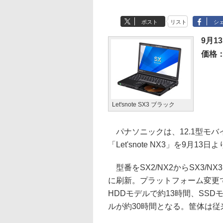
ポスト
リスト
シ
9月1
価格
Let'snote SX3 ブラック
パナソニックは、12.1型モバイル
「Let'snote NX3」を9月
型番をSX2/NX2からSX3/NX
に刷新。プラットフォーム変更
HDDモデルで約13時間、SSD
ルが約30時間となる。筐体は