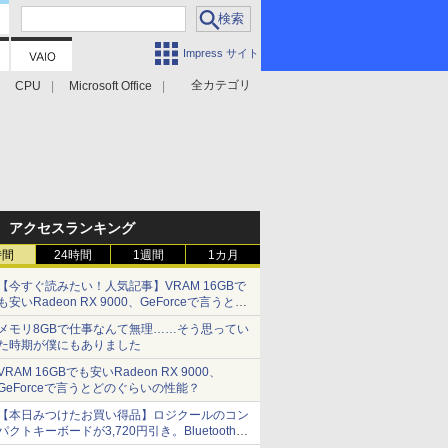
Impress サイト
全カテゴリ
CPU
Microsoft Office
アクセスランキング
時間
24時間
1週間
1カ月
【今すぐ読みたい！人気記事】VRAM 16GBで
も安いRadeon RX 9000、GeForceで言うとど
のぐらいの性能？ - PC Watch
メモリ8GBで仕事なんて無理……そう思ってい
た時期が僕にもありました
VRAM 16GBでも安いRadeon RX 9000、
GeForceで言うとどのぐらいの性能？
【本日みつけたお買い得品】ロジクールのコン
パクトキーボードが3,720円引き。Bluetoothで3
台接続対応