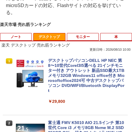
microSDカードの対応、Flashサイトの対応を挙げてい
る。
楽天市場 売れ筋ランキング
ノート
デスクトップ
モニター
本
楽天 デスクトップ 売れ筋ランキング
更新日時：2026/08/10 10:00
良品 フルHD 15.6インチ TOSHIBA dyna
デスクトップパソコンDELL HP NEC 第
1
1
book B65HU Windows11 卓越性能 第1
8〜10世代CoreI3I5選べる 21インチモニ
1世代Core i5-1135G7 16GB 爆速NVMe
ター付き アウトレット 新品SSD最大1TB
式512GB-SSD カメラ 無線Wi-Fi6 Office
メモリ32GB Windows11 office付き Mic
付き Win11【中古ノートパソコン 中古パ
rosoftoffice2024可 中古デスクトップパ
ソコン 中古PC】送料無料 あす楽対応 即
ソコン DVD/WIFI/Bluetooth DisplayPor
日発送（Windows10も対応可能 Win1
t
0）
￥29,800
￥37,389
富士通 FMV K5010 AIO 21.5インチ 第10
2
【13.3型 軽量化 薄型 】 ノートパソコン
世代 Core i3 メモリ8GB Nvme M.2 SSD
2