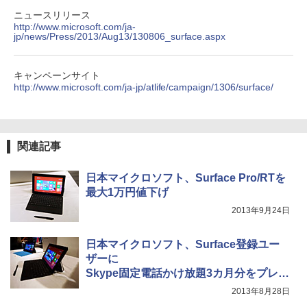
応 Adaptive Sync対応 4000:1コントラ
軽量 ブルートゥースHi-Fi 最大36時間再生 ぶ
強炭酸水 ペットボトル 500ミリリットル (Sm
￥250
スト チルト調節可 PCモニター KTC H24
るーとゅーす コードレス ENCノイズキャン
art Basic)
￥572
ニュースリリース
V27
セリング 自動ペアリング Type-C充電 マイク
http://www.microsoft.com/ja-
付き 防水 タッチ式音量調整 スポーツ/通勤/通
jp/news/Press/2013/Aug13/130806_surface.aspx
￥1,625
学/WEB会議(ホワイト)
￥10,143
ONE PIECE モノクロ版 115 【電子書
5
On My Road (Stadium ver.)
スーパーの裏でヤニ吸うふたり 9巻 (デジタル
籍】[ 尾田栄一郎 ]
￥1,964
キャンペーンサイト
版ビッグガンガンコミックス)
【Amazon.co.jp限定】 伊藤園 磨かれて、澄
http://www.microsoft.com/ja-jp/atlife/campaign/1306/surface/
みきった日本の水 2L 8本 ラベルレス [ ケース
￥250
￥594
【中古】モバイルモニター ARZOPA 144
] [ 水 ] [ ペットボトル ] [ 箱買い ] [ ストック
4
￥810
Hz モバイルディスプレイ 16.1インチ ゲ
Xiaomi シャオミ REDMI Buds 8 Lite ワイヤ
] [ 水分補給 ]
ームモニター 薄い 軽量 非光沢IPS液晶パ
レスイヤホン Bluetooth 5.4 ノイズキャンセ
ネル スイッチ用 ポータブルモニター 192
リング ANC 36時間再生
-
0x1080FHD HDRモード USB Type-C/mi
関連記事
ni HDMI/ミラーリング スピーカー内蔵
￥3,480
カバー付テレワーク リモートワーク Z1F
日本マイクロソフト、Surface Pro/RTを
C
最大1万円値下げ
￥11,800
2013年9月24日
日本マイクロソフト、Surface登録ユー
【楽天1位常連・超800冠獲得】黒/白 モ
5
ザーに
ニター 21.5 / 23.8 / 24.5 / 27型 240Hz/2
Skype固定電話かけ放題3カ月分をプレゼ
00Hz /180Hz/165Hz/100Hz ゲーミングモ
ント
ニター 1ms応答 pcモニター パソコン モ
2013年8月28日
ニター 非光沢 スピーカー内蔵 HDR/Free