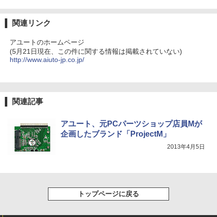
￥250
￥14,990
￥594
￥1,117
関連リンク
アユートのホームページ
(5月21日現在、この件に関する情報は掲載されていない)
【2026年アップグレード版】AOKIMI ワイヤ
On My Road (Stadium ver.)
HUNTER×HUNTER モノクロ版 39 (ジャンプ
http://www.aiuto-jp.co.jp/
レスイヤホン bluetooth イヤホン V12 小型
コミックスDIGITAL)
by Amazon 炭酸水 ラベルレス 500ml ×24本
軽量 ブルートゥースHi-Fi 最大36時間再生 ぶ
強炭酸水 ペットボトル 500ミリリットル (Sm
￥250
るーとゅーす コードレス ENCノイズキャン
art Basic)
￥572
セリング 自動ペアリング Type-C充電 マイク
付き 防水 タッチ式音量調整 スポーツ/通勤/通
￥1,625
学/WEB会議(ホワイト)
関連記事
BUGS LIFE
スーパーの裏でヤニ吸うふたり 9巻 (デジタル
￥1,964
版ビッグガンガンコミックス)
コカ・コーラ やかんの麦茶 from 爽健美茶 ラ
アユート、元PCパーツショップ店員Mが
ベルレス 650mlPET×24本
￥250
企画したブランド「ProjectM」
￥810
Xiaomi シャオミ REDMI Buds 8 Lite ワイヤ
2013年4月5日
￥2,009
レスイヤホン Bluetooth 5.4 ノイズキャンセ
リング ANC 36時間再生
￥2,980
トップページに戻る