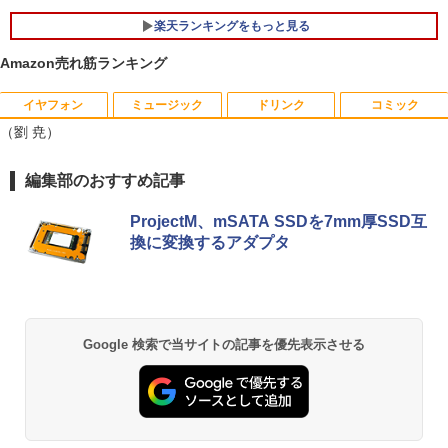
8GB SSD256GB Type-C HDMI Window
付き 第13世代 インテル Core i3-4130~i7
Sパネル 液晶モニター 5年保証付き 動画
s11 Office 送料無料
-13650HX i5 メモリ DDR4 8GB 16GB
閲覧 仕事 在宅 楽天ランキング4冠
楽天ランキングをもっと見る
M.2NVMe SSD 256GB~1TB 初期設定済
軽量 高スペック
￥44,000
￥12,800
Amazon売れ筋ランキング
￥39,800
イヤフォン
ミュージック
ドリンク
コミック
（劉 尭）
【 中古 】 NEC VersaPro タイプVX VKT
ゲーミングモニター 24.5インチ FHD 24
5
5
16/X 中古ノートパソコン 液晶15インチ
0Hz 1ms Fast IPSパネル HDMI2.0×1 DP
Windows11 Core i5 第10世代 16GB 新
【★最大100%ポイント】【Win11正式対
1.4×1 Adaptive Sync対応 フリッカーフ
5
Anker Soundcore P40i オフホワイト
BRUCE WAYNE feat. Flo Milli, ATL Jacob
【Amazon.co.jp限定】 い・ろ・は・す 2L P
薬屋のひとりごと 17巻 (デジタル版ビッグガ
編集部のおすすめ記事
品SSD512GB WPS Office付き パソコン
応】Dell OptiPlex 3080 SFF/第10世代 C
リー ブルーライトカット モニター ディ
[Explicit]
ET ラベルレス ×8本
ンガンコミックス)
necノートパソコン中古 中古パソコン D
ore i7/メモリ:8GB/16GB/32GB/SSD:25
スプレイ MAXZEN MGM25IC04-F240
￥7,990
VDドライブ WEBカメラ NECノートパソ
6GB/512GB/1TB/USB 3.2/DP/HDMI/Wi-f
ProjectM、mSATA SSDを7mm厚SSD互
￥250
￥1,112
￥770
コン office付き パソコン中古ノートwin
i/2画面出力/Windows11/Windows10/Of
￥12,980
換に変換するアダプタ
dows11
fice/中古 デスクトップ デスクトップPC
￥46,800
￥65,800
Anker Soundcore P31i ブラック
BRUCE WAYNE feat. Flo Milli, ATL Jacob
by Amazon 天然水 ラベルレス 500ml ×24本
異世界居酒屋「のぶ」(22) (角川コミックス・
[Explicit]
富士山の天然水 バナジウム含有 水 ミネラル
エース)
ウォーター ペットボトル 静岡県産 500ミリリ
￥5,990
Google 検索で当サイトの記事を優先表示させる
ットル (Smart Basic)
￥250
￥832
￥1,380
Anker Soundcore Liberty 5 ミッドナイトブ
On My Road (Stadium ver.)
ONE PIECE モノクロ版 115 (ジャンプコミッ
ラック
クスDIGITAL)
by Amazon 天然水ラベルレス 2L×9本