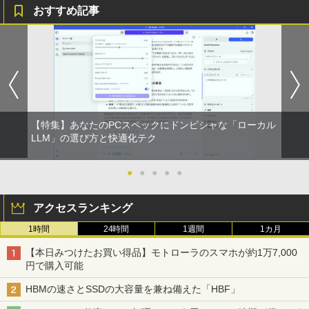
おすすめ記事
【特集】あなたのPCスペックにドンピシャな「ローカル
LLM」の選び方と快適化テク
●
●
●
●
●
アクセスランキング
1時間
24時間
1週間
1カ月
【本日みつけたお買い得品】モトローラのスマホが約1万7,000
円で購入可能
HBMの速さとSSDの大容量を兼ね備えた「HBF」