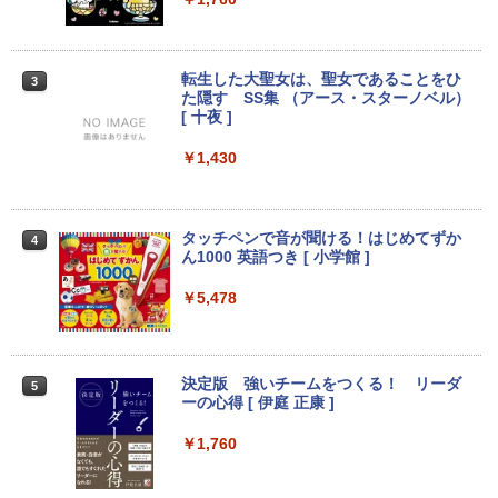
コン B55 15.6型 Win 11 Office 2019搭
式対応｜楽天1位｜最大180日保証｜CPU
光沢 1000:1 高コントラスト 超軽量 600
載 第11世代i5 メモリ 8GB SSD 256GB
第8世代｜HP 中古デスクトップパソコン
g スピーカー内蔵 Type-C/HDMI 接続 PS
無線WIFI USB 3.1 HDMI DVDドライブ
Windows11 office付き｜メモリ8GB SS
5/Switch/PC/スマホ対応
内蔵カメラ 初期設定済 中古PC 仕事 家庭
D256GB HDD500GB｜ デスクトップ Mi
転生した大聖女は、聖女であることをひ
3
安い 激安 在宅勤務
crosoft office 第8世代以降｜セット購入
￥8,490
た隠す SS集 （アース・スターノベル）
可能｜デスクトップ 中古｜中古PC
[ 十夜 ]
￥42,800
￥34,800
￥1,430
【初心者向けコスパ最強】黒/白 モニター
3
21.5 / 23.8 / 27型 pcモニター 100Hz ゲ
Win11搭載 ノートパソコン 超小型ノート
ーミングモニター HDMI 24インチ 1920*
3
PC Office付き【Windows11搭載】タッ
中古パソコン 一体型 NEC LAVIE Home
1080 FHD パソコン モニター ディスプレ
3
タッチペンで音が聞ける！はじめてずか
4
チパネル付き/ ウェブカメラ付き/ テレ
All-in-one PC-HA570RAW-2 Windows1
イ 非光沢 VA 4000:1 角度調整 VESA Fre
ん1000 英語つき [ 小学館 ]
ワーク対応/7インチ液晶/インテルCelero
1 第10世代 Core i5 メモリ16GB 1TB SS
esync ps4/ps5/xbox スピーカー内蔵 kk
n メモリ:12GB/爆速SSD256GB 使用安
D256GB 23.8インチ Office付き DVD We
smart
￥5,478
心の国内サポートUMPC ノートパソコン
bカメラ 無線LAN Bluetooth 3ヶ月保証
新品/ノートパソコン Office付き 新品
wd2662 中古
￥11,999
￥43,900
￥59,800
決定版 強いチームをつくる！ リーダ
5
ーの心得 [ 伊庭 正康 ]
＼メーカー5年保証／【最短即日発送】
4
【新品】モニター 21.5インチモニター デ
￥1,760
中古ノートパソコン Webカメラ内蔵 HP
★2026新登場！office2024＼2年保証／
ィスプレイ PCモニター ASUS 液晶ディ
4
4
ProBook 450 G7 15.6型大画面フルHD
ミニPC minipc デスクトップパソコン 小
スプレイ VP229HFZ 22型 1920×1080 応
テンキー 10世代Core i5-10310U メモリ
型 PC パソコン 最新 Windows11 Office
答速度1ms リフレッシュレート100Hz IP