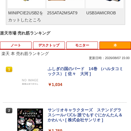
MINIPCIE2USB2を
25SATA2MSAT9
USB3AMICROB
カットしたところ
楽天市場 売れ筋ランキング
ノート
デスクトップ
モニター
本
楽天 本 売れ筋ランキング
更新日時：2026/08/07 15:00
【タッチパネル機能付き】中古 ノートパ
【高速SSD】送料無料【富士通 ESPRIM
HP Z23i プロフェッショナル液晶モニタ
ふしぎの国のバード 14巻 （ハルタコミ
1
1
1
1
ソコン 2in1 Panasonic Let's note CF-X
O Q556/M 第6世代 Core i3-6100T 3.20
ー 23インチワイド ブラック 1920×1080
ックス） [ 佐々 大河 ]
Z6 レッツノート 中古パソコン Windows
GHz/メモリ:16GB /SSD 256GB & Wind
（フルHD） ノングレア 非光沢 IPSパネ
10 Windows11 Office2019 中古ノートp
ows 10 デスクトップ 中古良い WPS Offi
ル 白色LED バックライト USB2.0 DVI V
￥1,034
c 第7世代Core i5 WiFi メモリ8GB M.2 s
ce付き コンパクト PC 極小型デスクトッ
GA ディスプレイポート【中古】
sd 256GB Bluetooth Webカメラ 中古モ
プPC &おまけ付き（中古USB式キーボー
バイルpc office付き
トとマウス） 3ケ月保証
￥4,980
￥39,800
￥17,800
サンリオキャラクターズ ステンドグラ
2
スシールパズル 誰でもすぐにかんたん＆
かわいい [ 株式会社サンリオ ]
【500円クーポン＋ポイント最大31.5%還
2
元！】モバイルモニター 15.6 インチ FH
中古パソコン 東芝TOSHIBA ノートパソ
超得2,000円OFF&P2倍｜Windows11正
D 1920×1080 1080P Fast IPS パネル 非
￥1,760
2
2