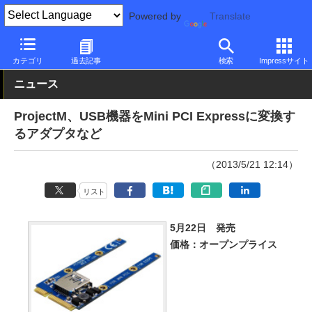
Powered by
Translate
PC Watch
半導体/周辺機器
自作PCパーツ
その他
カテゴリ
過去記事
検索
Impressサイト
ニュース
ProjectM、USB機器をMini PCI Expressに変換す
るアダプタなど
（2013/5/21 12:14）
リスト
5月22日 発売
価格：オープンプライス