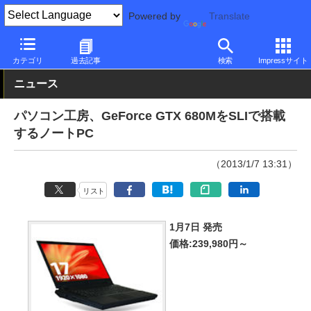
Powered by
Translate
PC Watch
パソコン/タブレット/スマートフォン
ノートパソコン
カテゴリ
過去記事
検索
Impressサイト
ニュース
パソコン工房、GeForce GTX 680MをSLIで搭載
するノートPC
（2013/1/7 13:31）
リスト
1月7日 発売
価格:239,980円～