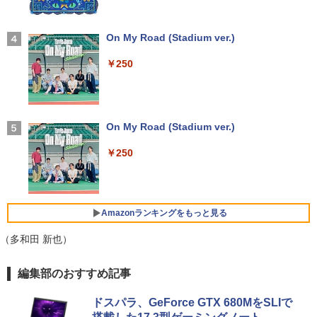
ポケモンずかんドリル 5さい 4冊セット
4
【2026年アップグレード版】AOKIMI ワイヤ
On My Road (Stadium ver.)
レスイヤホン bluetooth イヤホン V12 小型
￥4,664
軽量 ブルートゥースHi-Fi 最大36時間再生 ぶ
￥250
るーとゅーす コードレス ENCノイズキャン
セリング 自動ペアリング Type-C充電 マイク
付き 防水 タッチ式音量調整 スポーツ/通勤/通
学/WEB会議(ホワイト)
On My Road (Stadium ver.)
シバつき物件 8 【電子書籍】[ 大森えす ]
5
￥1,964
￥250
￥770
Xiaomi シャオミ REDMI Buds 8 Lite ワイヤ
レスイヤホン Bluetooth 5.4 ノイズキャンセ
リング ANC 36時間再生
Amazonランキングをもっと見る
￥3,480
（多和田 新也）
by Amazon 天然水 ラベルレス 500ml ×24本
薬屋のひとりごと 17巻 (デジタル版ビッグガ
編集部のおすすめ記事
富士山の天然水 バナジウム含有 水 ミネラル
ンガンコミックス)
ウォーター ペットボトル 静岡県産 500ミリリ
ドスパラ、GeForce GTX 680MをSLIで
ットル (Smart Basic)
￥770