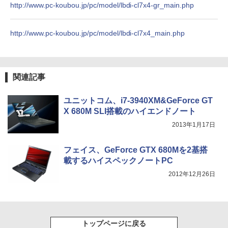
版ビッグガンガンコミックス)
http://www.pc-koubou.jp/pc/model/lbdi-cl7x4-gr_main.php
【Amazon.co.jp限定】 伊藤園 磨かれて、澄
みきった日本の水 2L 8本 ラベルレス [ ケース
] [ 水 ] [ ペットボトル ] [ 箱買い ] [ ストック
￥810
] [ 水分補給 ]
http://www.pc-koubou.jp/pc/model/lbdi-cl7x4_main.php
￥998
関連記事
ユニットコム、i7-3940XM&GeForce GT
X 680M SLI搭載のハイエンドノート
2013年1月17日
フェイス、GeForce GTX 680Mを2基搭
載するハイスペックノートPC
2012年12月26日
トップページに戻る