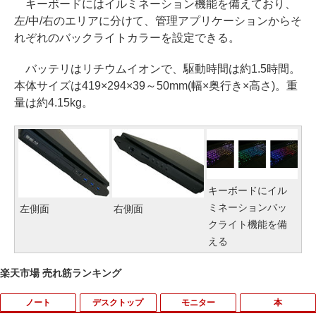
キーボードにはイルミネーション機能を備えており、
左/中/右のエリアに分けて、管理アプリケーションからそ
れぞれのバックライトカラーを設定できる。
バッテリはリチウムイオンで、駆動時間は約1.5時間。
本体サイズは419×294×39～50mm(幅×奥行き×高さ)。重
量は約4.15kg。
キーボードにイル
ミネーションバッ
左側面
右側面
クライト機能を備
える
楽天市場 売れ筋ランキング
ノート
デスクトップ
モニター
本