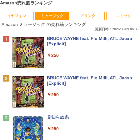
Amazon売れ筋ランキング
イヤフォン
ミュージック
ドリンク
コミック
音羽美奈写真集（仮） [ 音羽美奈 ]
1
Amazon ミュージック の売れ筋ランキング
更新日時：2026/08/09 06:06
￥4,180
Anker Soundcore P40i オフホワイト
BRUCE WAYNE feat. Flo Milli, ATL Jacob
[Explicit]
￥7,990
￥250
ビジネス・キャリア検定試験標準テキス
2
ト 経営戦略2級［第3版］ 公的資格試
験 ビジキャリ [ 高山誠 ]
Anker Soundcore P31i ブラック
BRUCE WAYNE feat. Flo Milli, ATL Jacob
[Explicit]
￥4,290
￥5,990
￥250
かたわれ令嬢が男装する理由（コミッ
3
ク） ： 6 【電子書籍】[ 雨宮レイ. ]
Anker Soundcore Liberty 5 ミッドナイトブ
見知らぬ糸
ラック
￥1,034
￥250
￥14,990