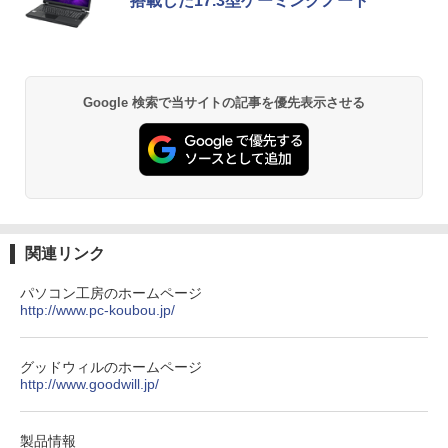
搭載した17.3型ゲーミングノート
￥1,380
異世界居酒屋「のぶ」(22) (角川コミックス・
エース)
【Amazon.co.jp限定】 い・ろ・は・す 2L P
ET ラベルレス ×8本
Google 検索で当サイトの記事を優先表示させる
￥832
￥1,112
ONE PIECE モノクロ版 115 (ジャンプコミッ
クスDIGITAL)
by Amazon 炭酸水 ラベルレス 500ml ×24本
強炭酸水 ペットボトル 500ミリリットル (Sm
art Basic)
￥594
関連リンク
￥1,625
パソコン工房のホームページ
http://www.pc-koubou.jp/
HUNTER×HUNTER モノクロ版 39 (ジャンプ
コミックスDIGITAL)
by Amazon 天然水ラベルレス 2L×9本
￥572
グッドウィルのホームページ
￥1,117
http://www.goodwill.jp/
スーパーの裏でヤニ吸うふたり 9巻 (デジタル
製品情報