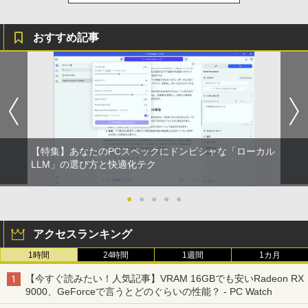
おすすめ記事
【特集】あなたのPCスペックにドンピシャな「ローカル
LLM」の選び方と快適化テク
●
●
●
●
●
アクセスランキング
1時間
24時間
1週間
1カ月
【今すぐ読みたい！人気記事】VRAM 16GBでも安いRadeon RX
9000、GeForceで言うとどのぐらいの性能？ - PC Watch